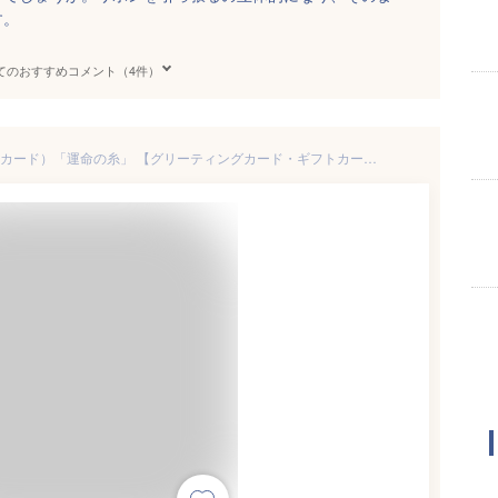
す。
てのおすすめコメント（4件）
ウェディングカード（結婚祝いカード）「運命の糸」 【グリーティングカード・ギフトカード・メッセージカード・招待状・お祝い状・お礼状・greeting card message・おしゃれ】【ネコポス可】