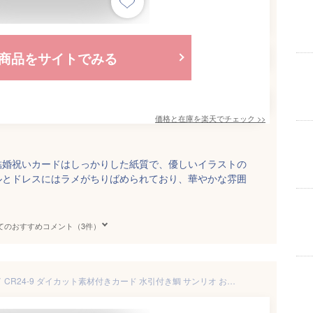
商品をサイトでみる
価格と在庫を
楽天
でチェック
>>
結婚祝いカードはしっかりした紙質で、優しいイラストの
ルとドレスにはラメがちりばめられており、華やかな雰囲
てのおすすめコメント（3件）
グリーティングカード オイワイ CR24-9 ダイカット素材付きカード 水引付き鯛 サンリオ お祝い 結婚祝い 出産祝い メッセージカード グッズ メール便可 シネマコレクション