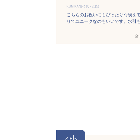
KUMIKAN(40代・女性)
こちらのお祝いにもぴったりな鯛を
りでユニークなのもいいです。水引
全
4th