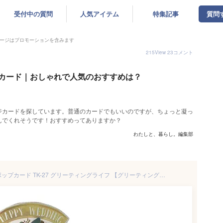
受付中の質問
人気アイテム
特集記事
質問
ージはプロモーションを含みます
215
View
23
コメント
カード｜おしゃれで人気のおすすめは？
ジカードを探しています。普通のカードでもいいのですが、ちょっと凝っ
んでくれそうです！おすすめってありますか？
わたしと、暮らし。編集部
ウェディングカード フラワーポップカード TK-27 グリーティングライフ 【グリーティングカード 封筒付き メッセージカード 花 立てて飾れる 立体 結婚祝い おめでとう】