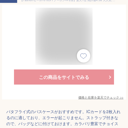
【Fashionセール10%OFFクーポン+P2倍】楽天1位 高評価4.58 大人気 パスケース 定期入れ ストラップ付き メンズ idカードホルダー 5枚収納 本革Dカン 薄型 バタフライ式 ICカード2枚 通勤 通学
この商品をサイトでみる
価格と在庫を
楽天
でチェック
>>
バタフライ式のパスケースがおすすめです。ICカードを2枚入れ
るのに適しており、エラーが起こりません。ストラップ付きな
ので、バッグなどに付けておけます。カラバリ豊富でチョイス