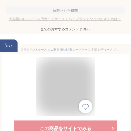
回答された質問
大容量のレディース用カードケース｜ハイブランドなどのおすすめは？
全てのおすすめコメント
(
1
件)
>
3rd
フラグメントケース ミニ財布 薄い財布 カードケース 本革 レディース メンズ l字ファスナー 財布 コンパクト 小さい財布 スリム 小銭入れ コインケース 薄型 薄い 小さい l字 マルチケース 革 レザー ギフト プレゼント Couth クース
この商品をサイトでみる