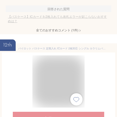
回答された質問
【パスケース】ICカードを2枚入れても改札エラーが起こらないおすす
めは？
全てのおすすめコメント
(
1
件)
>
12th
パイロット パスケース 定期入れ ICカード 2枚対応 シングル カラリムパーキー CRPPS-02S [ PILOT 通勤 通学 定期 IDカード シンプル 女性 男性 ★ ]※メーカー取寄せ【メール便送料無料】