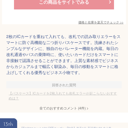
この商品をサイトでみる
価格と在庫を
楽天
でチェック
>>
2枚のICカードを重ねて入れても、改札での読み取りエラーをス
マートに防ぐ高機能な二つ折りパスケースです。洗練されたシ
ンプルなデザインに、独自のセパレーター機能を内蔵。毎日の
改札通過やバスの乗降時に、使いたいカードだけをスマートに
非接触で認識させることができます。上質な素材感でビジネス
からカジュアルまで幅広く馴染み、毎日の移動をスマートに格
上げしてくれる優秀なビジネス小物です。
回答された質問
【パスケース】ICカードを2枚入れても改札エラーが起こらないおすす
めは？
全てのおすすめコメント
(
4
件)
>
13th