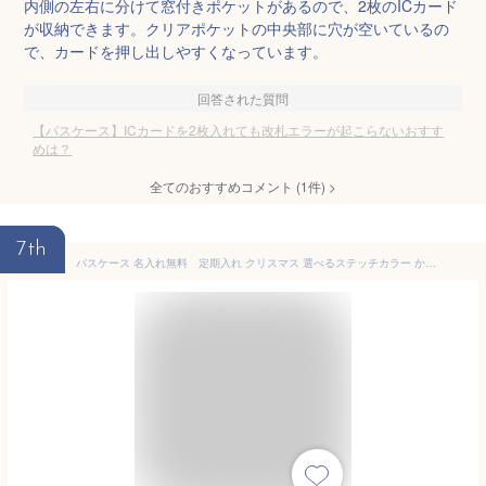
内側の左右に分けて窓付きポケットがあるので、2枚のICカード
が収納できます。クリアポケットの中央部に穴が空いているの
で、カードを押し出しやすくなっています。
回答された質問
【パスケース】ICカードを2枚入れても改札エラーが起こらないおすす
めは？
全てのおすすめコメント
(
1
件)
>
7th
パスケース 名入れ無料 定期入れ クリスマス 選べるステッチカラー かわいい 免許証ケース レディース 2つ折り メンズ 名入れ ギフト 本革 イタリア icカード 2枚 二つ折り 定期入れ 通学 通勤