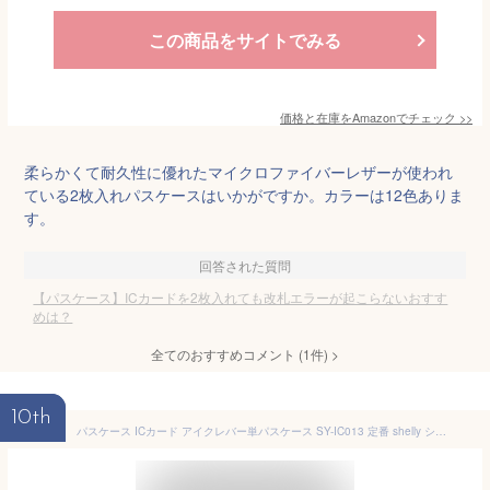
この商品をサイトでみる
価格と在庫を
Amazon
でチェック
>>
柔らかくて耐久性に優れたマイクロファイバーレザーが使われ
ている2枚入れパスケースはいかがですか。カラーは12色ありま
す。
回答された質問
【パスケース】ICカードを2枚入れても改札エラーが起こらないおすす
めは？
全てのおすすめコメント
(
1
件)
>
10th
パスケース ICカード アイクレバー単パスケース SY-IC013 定番 shelly シェリー カードホルダー カードケース スキミング対策 エラー防止 改札エラー IC乗車券 定期入れ 2枚