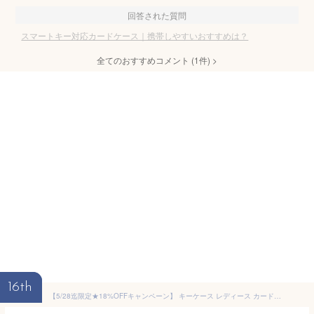
回答された質問
スマートキー対応カードケース｜携帯しやすいおすすめは？
全てのおすすめコメント
(
1
件)
>
16th
【5/28迄限定★18%OFFキャンペーン】 キーケース レディース カード入れ付き メンズ 本革 車 スマートキー ラウンド型 ファスナー型 6連フック型 キーリング型 カード収納型 カラビナ付き型 ミニポーチ型 薄型 立体型 長方形 6連 男性 女性