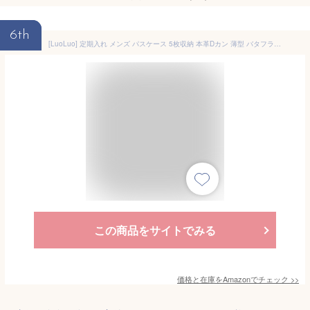
6th
[LuoLuo] 定期入れ メンズ パスケース 5枚収納 本革Dカン 薄型 バタフライ ICカード2枚使用可能 ストラップ付き 通勤 通学 (グリーン)
この商品をサイトでみる
価格と在庫を
Amazon
でチェック
>>