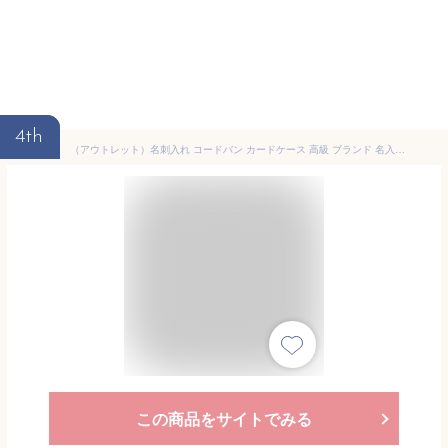
4th
（アウトレット）名刺入れ コードバン カードケース 高級 ブランド 名入れ 刻印 大容量 馬革 シンプル かっこいい メンズ 本革 革 日本製 オイル Tps-036［タバラット］
この商品をサイトでみる