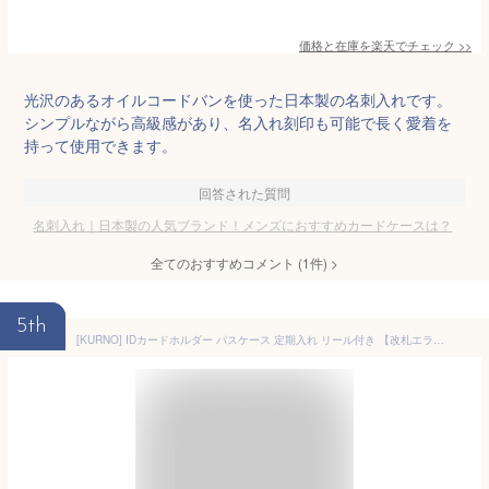
価格と在庫を
楽天
でチェック
>>
光沢のあるオイルコードバンを使った日本製の名刺入れです。
シンプルながら高級感があり、名入れ刻印も可能で長く愛着を
持って使用できます。
回答された質問
名刺入れ｜日本製の人気ブランド！メンズにおすすめカードケースは？
全てのおすすめコメント
(
1
件)
>
5th
[KURNO] IDカードホルダー パスケース 定期入れ リール付き 【改札エラー防止カード付き】 ICカード 2枚使用可能 干渉防止 磁気シールド 両面収納 ストラップ付き PUレザー 通勤 通学 メンズ レディース (デニムブルー)