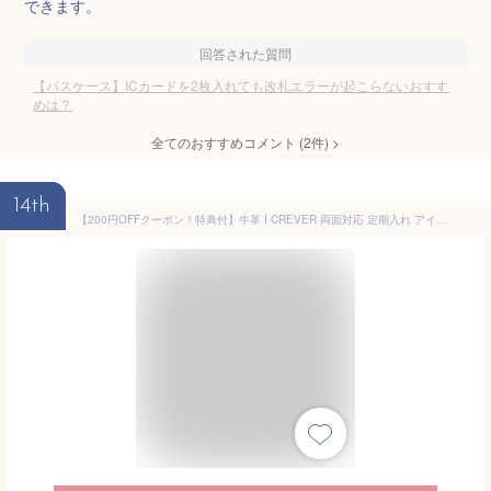
できます。
回答された質問
【パスケース】ICカードを2枚入れても改札エラーが起こらないおすす
めは？
全てのおすすめコメント
(
2
件)
>
14th
【200円OFFクーポン！特典付】牛革 I CREVER 両面対応 定期入れ アイクレバー 本革 パスケース 牛革 磁気エラー防止（SHELLY シェリー 両面挿しカード入れ 交通系IC ICカード IC乗車券 SY-IC004 ギフト 薄い コンパクト 通勤 通学 定期ケース）【メール便送料無料】【：100】