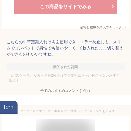
この商品をサイトでみる
価格と在庫を
楽天
でチェック
>>
こちらの牛革定期入れは両面使用でき、エラー防止にも。スリ
ムでコンパクトで男性でも使いやすく、2枚入れたまま切り替え
ができるのもいいですね。
回答された質問
【パスケース】ICカードを2枚入れても改札エラーが起こらないおすす
めは？
全てのおすすめコメント
(
1
件)
>
15th
キーケース スマートキー 本革 レザー 牛革 レディース メンズ おしゃれ カード入れ