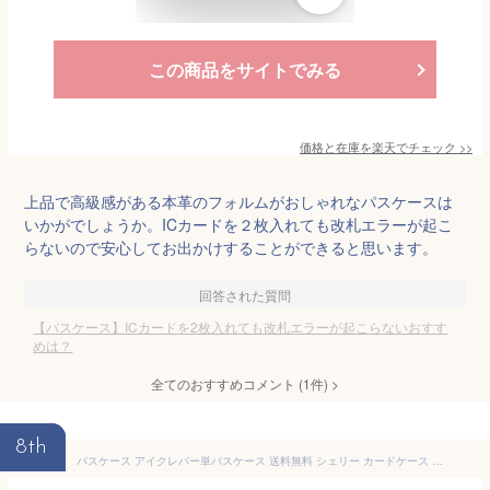
この商品をサイトでみる
価格と在庫を
楽天
でチェック
>>
上品で高級感がある本革のフォルムがおしゃれなパスケースは
いかがでしょうか。ICカードを２枚入れても改札エラーが起こ
らないので安心してお出かけすることができると思います。
回答された質問
【パスケース】ICカードを2枚入れても改札エラーが起こらないおすす
めは？
全てのおすすめコメント
(
1
件)
>
8th
パスケース アイクレバー単パスケース 送料無料 シェリー カードケース スキミング対策 改札エラー 定期入れ ICカード SY-IC013 shelly カードホルダー エラー防止 IC乗車券 2枚