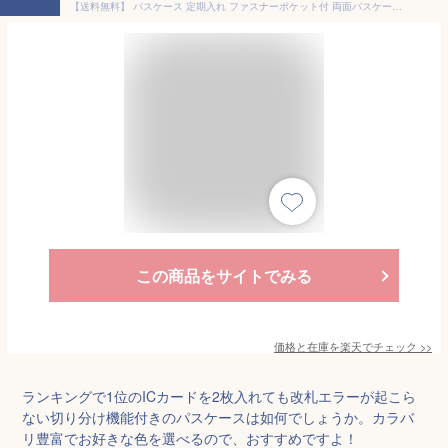
【送料無料】 パスケース 定期入れ ファスナーポケット付 両面パスケース icカード 2枚 小銭入れ ミニ財布 切り替え エラー防止 プレゼント ギフト メンズ 小学生 子供用 高校生 学生 男の子 通勤 通学 シンプル おしゃれ ツートンカラー 単パス アイクレバー 革 2枚収納
この商品をサイトでみる
価格と在庫を
楽天
でチェック
>>
ランキングで1位のICカードを2枚入れても改札エラーが起こら
ない切り分け機能付きのパスケースは如何でしょうか。カラバ
リ豊富でお好きな色を選べるので、おすすめですよ！