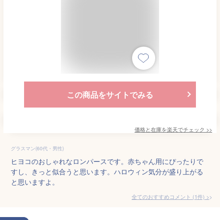
この商品をサイトでみる
価格と在庫を
楽天
でチェック
>>
グラスマン(60代・男性)
ヒヨコのおしゃれなロンパースです。赤ちゃん用にぴったりで
すし、きっと似合うと思います。ハロウィン気分が盛り上がる
と思いますよ。
全てのおすすめコメント
(
1
件)
>