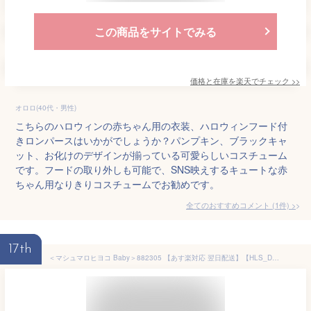
この商品をサイトでみる
価格と在庫を
楽天
でチェック
>>
オロロ(40代・男性)
こちらのハロウィンの赤ちゃん用の衣装、ハロウィンフード付
きロンパースはいかがでしょうか？パンプキン、ブラックキャ
ット、お化けのデザインが揃っている可愛らしいコスチューム
です。フードの取り外しも可能で、SNS映えするキュートな赤
ちゃん用なりきりコスチュームでお勧めです。
全てのおすすめコメント
(
1
件)
>
17th
＜マシュマロヒヨコ Baby＞882305 【あす楽対応 翌日配送】【HLS_DU】【80サイズ ひよこ ヒヨコ もこもこ ロンパース 子供 キッズ 舞台 衣装 仮装 パーティー イベント 発表会 アニマル 子供服 プレゼント かぶりもの 着ぐるみ 動物 コスプレ コスチューム】