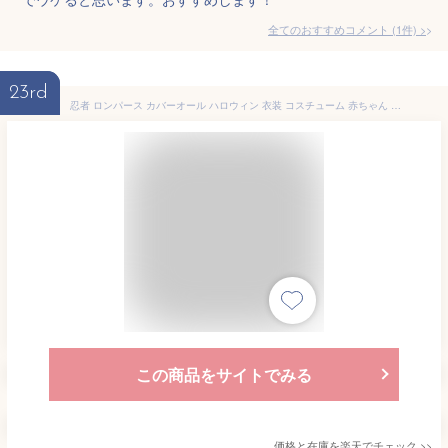
全てのおすすめコメント
(
1
件)
>
23rd
忍者 ロンパース カバーオール ハロウィン 衣装 コスチューム 赤ちゃん ベビー 子供 男の子 女の子 70cm 80cm 90cm ハロウィーン しのび 忍 にんじゃ ニンジャ 日本 和風 和装 日本土産 なりきり コスプレ 仮装 70 80 90 赤 黒 青 レッド ブラック ブルー 変装 変化 キッズ
この商品をサイトでみる
価格と在庫を
楽天
でチェック
>>