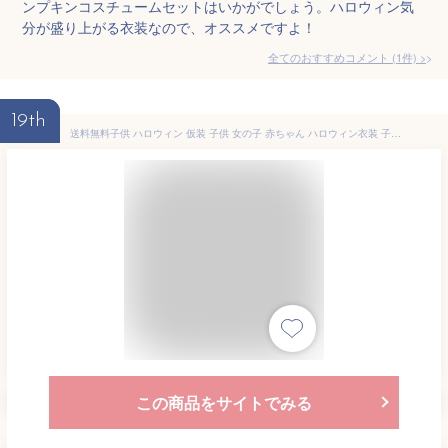
ンプキンコスチュームセットはいかがでしょう。ハロウィン気
分が盛り上がる衣装なので、オススメですよ！
全てのおすすめコメント
(
1
件)
>
19th
送料無料子供 ハロウィン 仮装 子供 女の子 赤ちゃん ハロウィン衣装 子供 蝙蝠 こうもり コスプレ ベビー 女の子 男の子 子供用 ハロウィン仮装 赤ちゃん 着ぐるみ カボチャ コスチューム ハロウィーン衣装 キッズ コスプレ コスチューム ハロウィン
この商品をサイトでみる