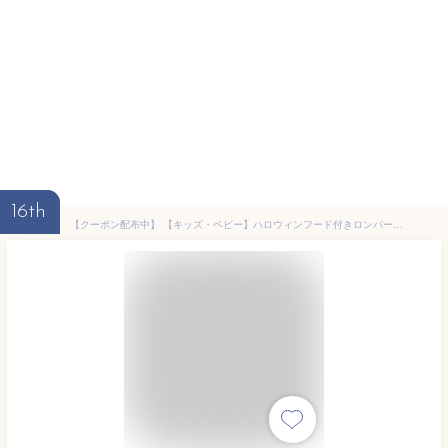
16th
【クーポン配布中】 【キッズ・ベビー】ハロウィンフード付きロンパース ハロウィン コスチューム ハロウィン 衣装 子供 赤ちゃん コスプレ 女の子 男の子 キッズ ベビー カバーオール きぐるみ パンプキン 70 80 90