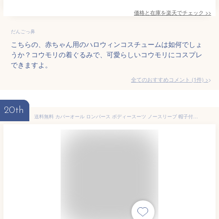
価格と在庫を
楽天
でチェック
>>
だんごっ鼻
こちらの、赤ちゃん用のハロウィンコスチュームは如何でしょ
うか？コウモリの着ぐるみで、可愛らしいコウモリにコスプレ
できますよ。
全てのおすすめコメント
(
1
件)
>
20th
送料無料 カバーオール ロンパース ボディースーツ ノースリーブ 帽子付き 2点セット ラウンドネック ベビー用 ボディスーツ コスプレ 夏 股下スナップボタン おしゃれ 可愛い かわいい 女の子 男の子 女児 男児 ベビー服 赤ちゃん 幼児 キッズ