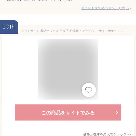
全てのおすすめコメント
(
1
件)
>
20th
ベッドサイド 収納ボックス 吊り下げ 綿麻 ベビーベッド サイドポケット おむつ入れ オムツケース 哺乳類 おもちゃ 収納ケース 小物整理 仕切り 大容量 スマホ 書類 リモコン 小物入れ 雑貨収納 車座席 マジックテープ 【送料無料】
この商品をサイトでみる
価格と在庫を
楽天
でチェック
>>