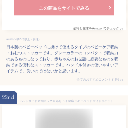
この商品をサイトでみる
価格と在庫を
Amazon
でチェック
>>
aualone(80代以上・男性)
日本製のベビーベッドに掛けて使えるタイプのベビーケア収納
・おむつストッカーです。グレーカラーのコンパクトで収納力
のあるものになっており、赤ちゃんのお世話に必要なものを収
納できる便利なストッカーです。ハンドル付きの使いやすいア
イテムで、良いのではないかと思います。
全てのおすすめコメント
(
1
件)
>
22nd
ベッドサイド 収納ボックス 吊り下げ 綿麻 ベビーベッド サイドポケット おむつ入れ オムツケース 哺乳類 おもちゃ 収納ケース 小物整理 仕切り 大容量 スマホ 書類 リモコン 小物入れ 雑貨収納 車座席 マジックテープ