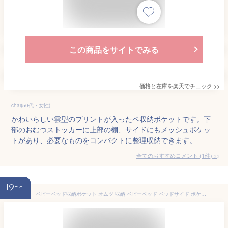
この商品をサイトでみる
価格と在庫を
楽天
でチェック
>>
chai(50代・女性)
かわいらしい雲型のプリントが入ったベ収納ポケットです。下
部のおむつストッカーに上部の棚、サイドにもメッシュポケッ
トがあり、必要なものをコンパクトに整理収納できます。
全てのおすすめコメント
(
1
件)
>
19th
ベビーベッド収納ポケット オムツ 収納 ベビーベッド ベッドサイド ポケット オーガナイザー まとめる 子供部屋収納 おむつポーチ サイドポーチ 大容量 吊り袋 オムツストッカー おもちゃ おむつ収納袋 片付け 多機能 哺乳瓶 おむつ収納 おむつポケット 小物入れ