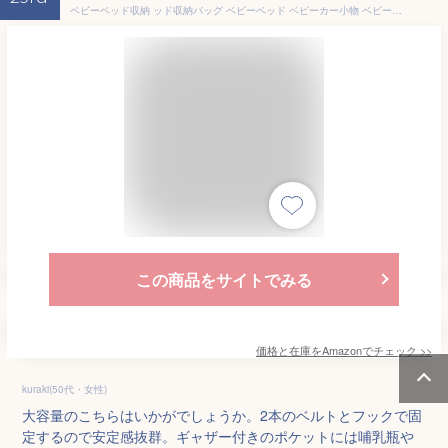
ベビーベッド収納 ッド収納バッグ ベビーベッド ベビーカー小物 ベビーベッド収納袋 ベビーベッドウォールポケット おむつポーチ 子供部屋収納 サイドポーチ 吊り袋 オムツ オモチャ収納袋 小物入れ 大容量 ハンギング収納袋 雑物収納 多用途 ベビー用品 子育て 出産祝い Gray
この商品をサイトでみる
価格と在庫を
Amazon
でチェック
>>
kuraki(50代・女性)
大容量のこちらはいかがでしょうか。2本のベルトとフックで固
定するので安定感抜群。ギャザー付きのポケットには哺乳瓶や