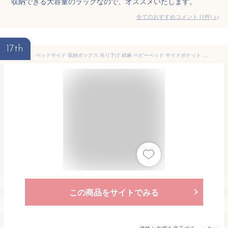
収納できる大容量のラックなので、オススメいたします。
全てのおすすめコメント
(
1
件)
>
17th
ベッドサイド 収納ボックス 吊り下げ 綿麻 ベビーベッド サイドポケット おむつ入れ オムツケース 哺乳類 おもちゃ 収納ケース 小物整理 仕切り 大容量 スマホ 書類 リモコン 小物入れ 雑貨収納 車座席 マジックテープ 【送料無料】
この商品をサイトでみる
価格と在庫を
楽天
でチェック
>>