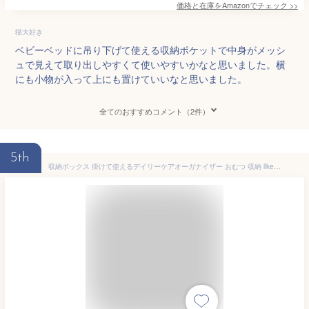
価格と在庫を
Amazon
でチェック
>>
猫大好き
ベビーベッドに吊り下げて使える収納ポケットで中身がメッシ
ュで見えて取り出しやすくて使いやすいかなと思いました。横
にも小物が入って上にも置けていいなと思いました。
全てのおすすめコメント（2件）
5th
収納ボックス 掛けて使えるデイリーケアオーガナイザー おむつ 収納 like-it 日本製 （ 送料無料 収納ケース 持ち運び ベビーベッド 吊り 収納 仕切り付 吊り下げ 小物入れ おむつ入れ オムツ ケース ）【3980円以上送料無料】