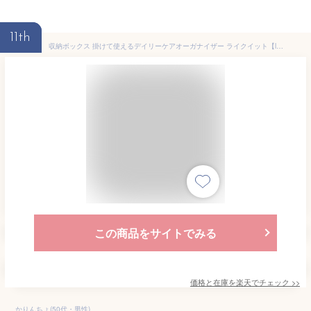
11th
収納ボックス 掛けて使えるデイリーケアオーガナイザー ライクイット【like-it おむつ 収納 持ち運び ハンドル付き バスケット 日本製 収納ケース ベビーベッド 吊り下げ ペット用品 おむつ入れ オムツ オムツ収納 小物入れ ケース ベビー用品 救急箱 テレワーク 在宅】
この商品をサイトでみる
価格と在庫を
楽天
でチェック
>>
かりんちょ(50代・男性)