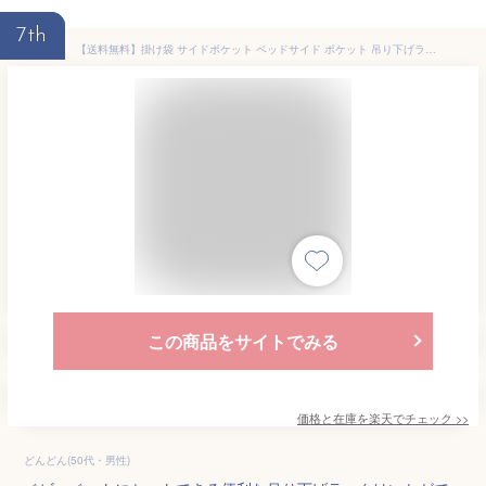
7th
【送料無料】掛け袋 サイドポケット ベッドサイド ポケット 吊り下げラック リモコンポケット ベッドサイド収納ポケット 寝室 軽量 ベビーベッド 収納袋 スマホ/雑誌/小物入れ 雑貨整理 小物仕分け 便利 お中元 母の日 父の日 プレゼント ギフト
この商品をサイトでみる
価格と在庫を
楽天
でチェック
>>
どんどん(50代・男性)