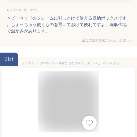
ちょプラ(40代・女性)
ベビーベッドのフレームに引っかけて使える収納ボックスです
。しょっちゅう使うものを置いておけて便利ですよ。綿麻生地
で温かみがあります。
全てのおすすめコメント
(
1
件)
>
21st
ライクイット(like-it) ハンドル付き おむつストッカー ベビーベッド 掛けて使える ベビーケア収納 幅39x奥18.2x高22.2cm グレー 日本製