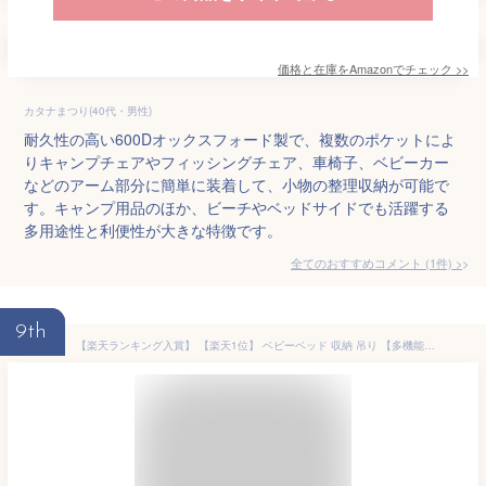
価格と在庫を
Amazon
でチェック
>>
カタナまつり(40代・男性)
耐久性の高い600Dオックスフォード製で、複数のポケットによ
りキャンプチェアやフィッシングチェア、車椅子、ベビーカー
などのアーム部分に簡単に装着して、小物の整理収納が可能で
す。キャンプ用品のほか、ビーチやベッドサイドでも活躍する
多用途性と利便性が大きな特徴です。
全てのおすすめコメント
(
1
件)
>
9th
【楽天ランキング入賞】 【楽天1位】 ベビーベッド 収納 吊り 【多機能タイプ 8ポケット 全3柄】 ポケット おむつ 折りたたみ オーガナイザー ハンギング サイドポーチ ウォールポケット