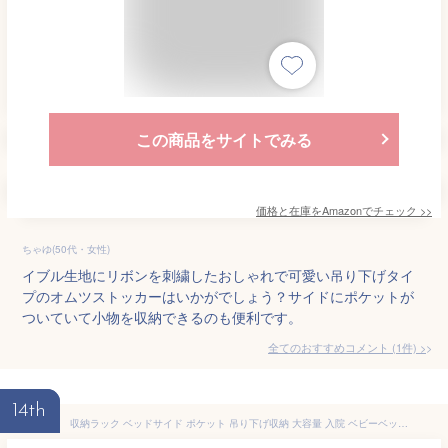
この商品をサイトでみる
価格と在庫を
Amazon
でチェック
>>
ちゃゆ(50代・女性)
イブル生地にリボンを刺繍したおしゃれで可愛い吊り下げタイ
プのオムツストッカーはいかがでしょう？サイドにポケットが
ついていて小物を収納できるのも便利です。
全てのおすすめコメント
(
1
件)
>
14th
収納ラック ベッドサイド ポケット 吊り下げ収納 大容量 入院 ベビーベッド ソファー掛け袋 ベビーカー 収納ポケット 椅子掛け袋 学生寮 雑貨収納 小物入れ 車用 防水 キャンバス