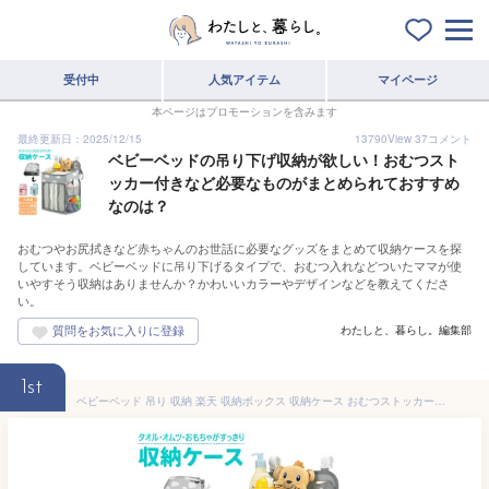
受付中
人気アイテム
マイページ
本ページはプロモーションを含みます
最終更新日：2025/12/15
13790
View
37
コメント
ベビーベッドの吊り下げ収納が欲しい！おむつスト
ッカー付きなど必要なものがまとめられておすすめ
なのは？
おむつやお尻拭きなど赤ちゃんのお世話に必要なグッズをまとめて収納ケースを探
しています。ベビーベッドに吊り下げるタイプで、おむつ入れなどついたママが使
いやすそう収納はありませんか？かわいいカラーやデザインなどを教えてくださ
い。
わたしと、暮らし。編集部
1st
ベビーベッド 吊り 収納 楽天 収納ボックス 収納ケース おむつストッカー ポケット 折りたたみ ベビー用品 おむつ入れ オムツ入れ オムツ収納 大容量 おしゃれ 整理整頓 雑貨 インテリア 赤ちゃん用品