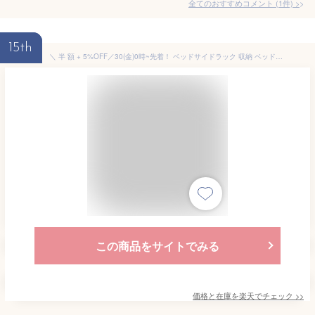
全てのおすすめコメント
(
1
件)
>
15th
＼ 半 額 + 5%OFF／30(金)0時~先着！ ベッドサイドラック 収納 ベッド収納 ベッドサイドポケット 吊り下げラック 大容量 柵 ハンギングバッグ ベッドサイド ファブリック バスケット ハンギングバッグ 吊り下げ 整理整頓 シンプル 可愛い 収納ラック ポケット シンプル
この商品をサイトでみる
価格と在庫を
楽天
でチェック
>>