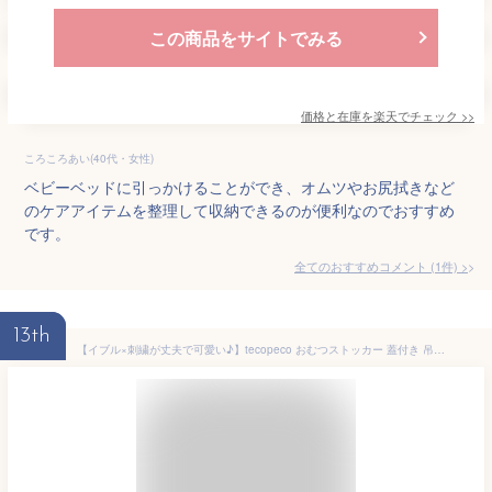
この商品をサイトでみる
価格と在庫を
楽天
でチェック
>>
ころころあい(40代・女性)
ベビーベッドに引っかけることができ、オムツやお尻拭きなど
のケアアイテムを整理して収納できるのが便利なのでおすすめ
です。
全てのおすすめコメント
(
1
件)
>
13th
【イブル×刺繍が丈夫で可愛い♪】tecopeco おむつストッカー 蓋付き 吊り下げ 持ち運び 2way 大容量 コンパクト 小さめ 出産準備 ベビーベッド 収納 おむつ収納 ベビー用品 スッキリ！（ヘーゼルナッツ／リボン）