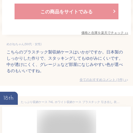
この商品をサイトでみる
価格と在庫を
楽天
でチェック
>>
めがねちゃん(50代・女性)
こちらのプラスチック製収納ケースはいかがですか。日本製の
しっかりした作りで、スタッキングしてもゆがみにくいです。
中が透けにくく、グレージュなど部屋になじみやすい色が選べ
るのもいいですね。
全てのおすすめコメント
(
1
件)
>
18th
たっぷり収納ケース 74L ホワイト収納ケース プラスチック 引き出し 衣装ケース クローゼット クローゼット収納 収納ボックス 天馬