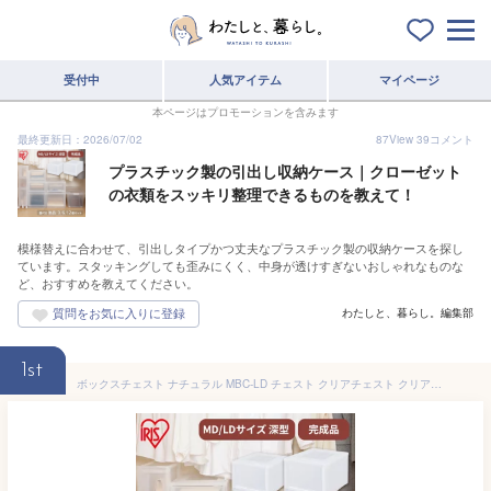
受付中
人気アイテム
マイページ
本ページはプロモーションを含みます
最終更新日：2026/07/02
87
View
39
コメント
プラスチック製の引出し収納ケース｜クローゼット
の衣類をスッキリ整理できるものを教えて！
模様替えに合わせて、引出しタイプかつ丈夫なプラスチック製の収納ケースを探し
ています。スタッキングしても歪みにくく、中身が透けすぎないおしゃれなものな
ど、おすすめを教えてください。
わたしと、暮らし。編集部
1st
ボックスチェスト ナチュラル MBC-LD チェスト クリアチェスト クリアケース クローゼット収納 クリアボックス 収納ケース 収納ボックス 衣装ケース プラスチック 引出し スタッキング 深型 アイリスオーヤマ 衣替え 衣類収納