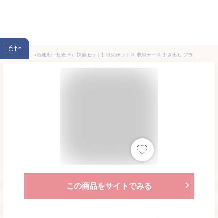
16th
※低粗利一旦倉庫※【3個セット】収納ボックス 収納ケース 引き出し プラスチック アイリスオーヤマ タンス チェスト 衣装ケース クローゼット 50cm 奥行50cm 完成品 おしゃれ チェスト 深型 セット BC-LD クリア収納 クリアケース 一人暮らし 衣類収納 奥行50 省スペース
この商品をサイトでみる