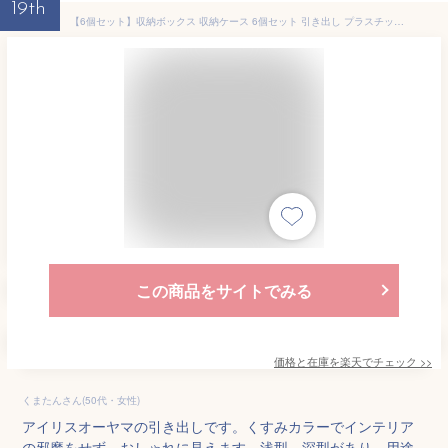
19th
【6個セット】収納ボックス 収納ケース 6個セット 引き出し プラスチック 引き出し 3段 収納ボックス 衣装ケース おしゃれ アイリスオーヤマ チェスト BC-L 衣装ケース クリアケース 50cm 奥行50cm コンパクト クローゼット 衣装ケース
この商品をサイトでみる
価格と在庫を
楽天
でチェック
>>
くまたんさん(50代・女性)
アイリスオーヤマの引き出しです。くすみカラーでインテリア
の邪魔をせず、おしゃれに見えます。浅型、深型があり、用途