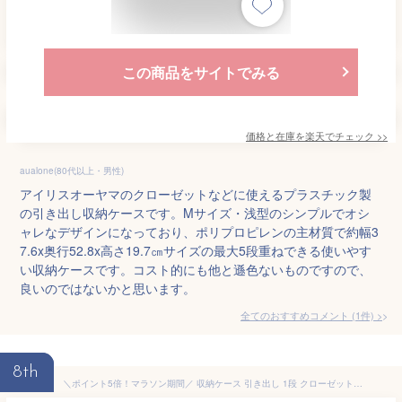
この商品をサイトでみる
価格と在庫を
楽天
でチェック
>>
aualone(80代以上・男性)
アイリスオーヤマのクローゼットなどに使えるプラスチック製
の引き出し収納ケースです。Mサイズ・浅型のシンプルでオシ
ャレなデザインになっており、ポリプロピレンの主材質で約幅3
7.6x奥行52.8x高さ19.7㎝サイズの最大5段重ねできる使いやす
い収納ケースです。コスト的にも他と遜色ないものですので、
良いのではないかと思います。
全てのおすすめコメント
(
1
件)
>
8th
＼ポイント5倍！マラソン期間／ 収納ケース 引き出し 1段 クローゼット用 奥行53cm 高さ22cm M 黒 ブラック【140-A45】積み重ね 収納ボックス 衣装ケース おしゃれ プラスチック 押入れ収納 衣類収納 クローゼット収納 日本製【送料無料】