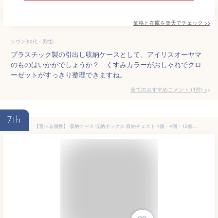
価格と在庫を
楽天
でチェック
>>
シヴァ(50代・男性)
プラスチック製の引出し収納ケースとして、アイリスオーヤマ
のものはいかがでしょうか？ くすみカラーがおしゃれでクロ
ーゼットがすっきり整理できますね。
全てのおすすめコメント
(
1
件)
>
7th
【選べる個数】 収納ケース 収納ボックス 収納チェスト 1個・4個・12個 クリア コンテナ プラスチック 引出し 引き出し Mサイズ 浅型 透明 積み重ね 最大5段 クローゼット 押入 押し入れ 衣類 服 アイリスオーヤマ チェスト I *