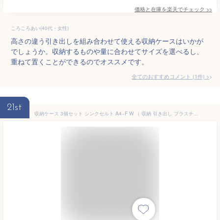
価格と在庫を
楽天
でチェック
>>
ころころあい(40代・女性)
高さの違う引き出しを組み合わせて使える収納ケースはいかが
でしょうか。収納するものや量に合わせてサイズを選べるし、
重ねて置くことができるのでオススメです。
全てのおすすめコメント
(
1
件)
>
21st
収納ケース 3個セット シンクセルト A4−F W （ 収納 引き出し プラスチック 日本製 収納ボックス 衣装ケース 衣類ケース クリア 小物 ストッカー 書類 キッチン オフィス 薬箱 ケース ボックス 衣類 小物収納 積み重ね ） 【39ショップ】