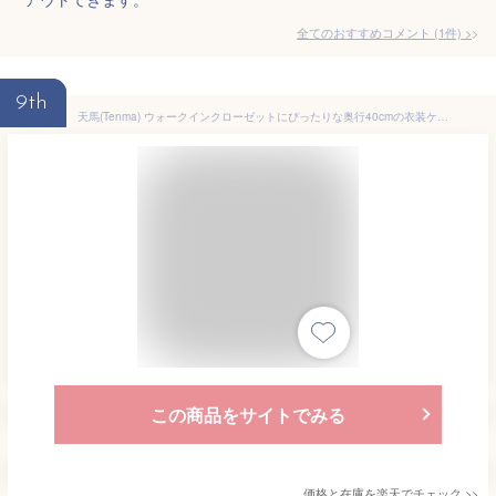
全てのおすすめコメント
(
1
件)
>
9th
天馬(Tenma) ウォークインクローゼットにぴったりな奥行40cmの衣装ケース カバゾコ 45深型 完成品 引出しの抜け落ちを防ぐストッパー付き収納ケース 収納しているものが把握できる半透明のクリアカラー 収納ボックス プラスチック 【組立不要】 【色 ホワイト】 【サイズ 45
この商品をサイトでみる
価格と在庫を
楽天
でチェック
>>