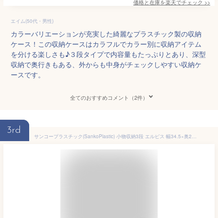
価格と在庫を
楽天
でチェック
>>
エイム(50代・男性)
カラーバリエーションが充実した綺麗なプラスチック製の収納
ケース！この収納ケースはカラフルでカラー別に収納アイテム
を分ける楽しさも♪３段タイプで内容量もたっぷりとあり、深型
収納で奥行きもある、外からも中身がチェックしやすい収納ケ
ースです。
全てのおすすめコメント（2件）
3rd
サンコープラスチック(SankoPlastic) 小物収納3段 エルピス 幅34.5×奥25.5×高32.2cm ホワイト