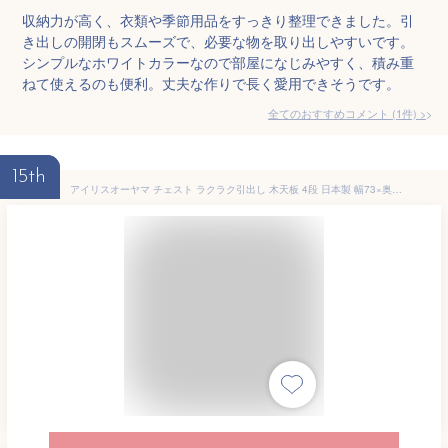
収納力が高く、衣類や季節用品をすっきり整理できました。引
き出しの開閉もスムーズで、必要な物を取り出しやすいです。
シンプルなホワイトカラーなので部屋になじみやすく、積み重
ねて使えるのも便利。丈夫な作りで長く愛用できそうです。
全てのおすすめコメント
(
1
件)
>
15th
アイリスオーヤマ チェスト ラクラク引出し 木天板 4段 日本製 幅73×奥行41.5×高さ81cm ホワイト / ナチュラル 白 プラスチック HG-724R