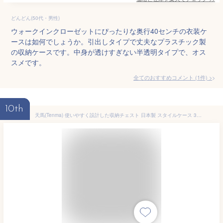
どんどん(50代・男性)
ウォークインクローゼットにぴったりな奥行40センチの衣装ケ
ースは如何でしょうか。引出しタイプで丈夫なプラスチック製
の収納ケースです。中身が透けすぎない半透明タイプで、オス
スメです。
全てのおすすめコメント
(
1
件)
>
10th
天馬(Tenma) 使いやすく設計した収納チェスト 日本製 スタイルケース 3段 キャスター付きで移動が簡単 引出しロック付きで抜け落ちを防ぐスムーズな引出し タンス 収納ケース 衣装ケース プラスチック 【簡単組立】 【色 ブラウン】 【サイズ 6503深型】 【幅65×奥行45×高さ85cm】