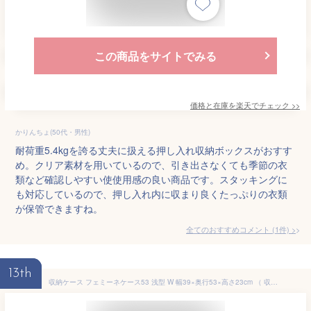
この商品をサイトでみる
価格と在庫を
楽天
でチェック
>>
かりんちょ(50代・男性)
耐荷重5.4kgを誇る丈夫に扱える押し入れ収納ボックスがおすす
め。クリア素材を用いているので、引き出さなくても季節の衣
類など確認しやすい使使用感の良い商品です。スタッキングに
も対応しているので、押し入れ内に収まり良くたっぷりの衣類
が保管できますね。
全てのおすすめコメント
(
1
件)
>
13th
収納ケース フェミーネケース53 浅型 W 幅39×奥行53×高さ23cm （ 収納 引き出し 収納ボックス クローゼット 衣装ケース プラスチック 衣類 洋服 日本製 小物入れ 小物収納 シンプル 衣類収納 積み重ね クリア 中が見える ホワイト ）【39ショップ】