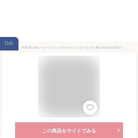
11th
天馬(Tenma) ウォークインクローゼットにぴったりな奥行40cmの衣装ケース カバゾコ 60深型 完成品 引出しの抜け落ちを防ぐストッパー付き収納ケース 収納しているものが把握できる半透明のクリアカラー 収納ボックス プラスチック 【組立不要】 【色 ホワイト】 【サイズ 60深型】 【幅60×奥行40×高さ31cm】
この商品をサイトでみる