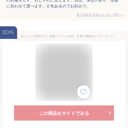
に合わせて選べます。６色あるのでお好みで。
全てのおすすめコメント
(
1
件)
>
20th
【レビュー特典付き】 収納ケース 引き出し S M L 幅32cm クローゼットシステム ライクイット （ 収納 like-it クローゼット 衣類収納 収納ボックス 衣装ケース 奥行52 高さ16.1 高さ21.5 高さ31.8 プラスチック 洋服 衣類 日本製 ）【3980円以上送料無料】
この商品をサイトでみる