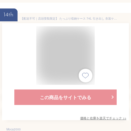
14th
【配送不可｜店頭受取限定】 たっぷり収納ケース 74L 引き出し 衣装ケース ホワイト プラスチック 幅39×奥行74×高さ30cm 天馬
この商品をサイトでみる
価格と在庫を
楽天
でチェック
>>
Moca2000