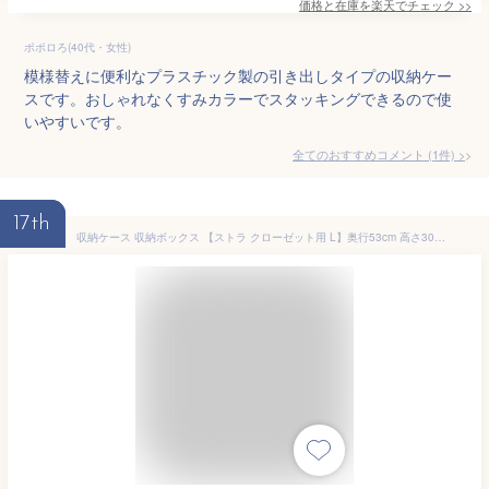
価格と在庫を
楽天
でチェック
>>
ポポロろ(40代・女性)
模様替えに便利なプラスチック製の引き出しタイプの収納ケー
スです。おしゃれなくすみカラーでスタッキングできるので使
いやすいです。
全てのおすすめコメント
(
1
件)
>
17th
収納ケース 収納ボックス 【ストラ クローゼット用 L】奥行53cm 高さ30cm 引出しケース チェスト 積み重ね 衣装ケース 収納ケース 洋服収納スタッキング ホワイト グレージュ アイボリー クリア 中が透けない 引き出し プラスチック JEJアステージ