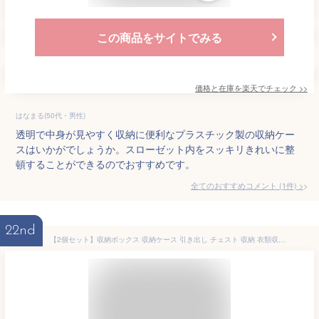
この商品をサイトでみる
価格と在庫を
楽天
でチェック
>>
はなまる(50代・男性)
透明で中身が見やすく収納に便利なプラスチック製の収納ケー
スはいかがでしょうか。スローゼット内をスッキリきれいに整
頓することができるのでおすすめです。
全てのおすすめコメント
(
1
件)
>
22nd
【2個セット】収納ボックス 収納ケース 引き出し チェスト 収納 衣類収納 プラスチック BCチェスト BC-M 幅35×奥行45×高さ23.2cm クリア 衣類ケース 引き出し 収納家具 収納用品 押し入れ クローゼット 新生活 アイリスオーヤマ