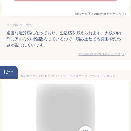
価格と在庫を
Amazon
でチェック
>>
リンク(50代・男性)
適度な透け感になっており、生活感を抑えられます。天板の内
部にアルミの補強版入っているので、積み重ねても変形やたわ
みが生じにくいです。
全てのおすすめコメント
(
1
件)
>
12th
収納ボックス 押入れ用 ホワイトクリア 衣装ケース プラスチック 積み重ね可能 整理ケース クローゼット収納 日本製 幅33.7 奥行69.4 高さ18cm 3段まで 引き出し耐荷重5.4kg 全体耐荷重25.5kg