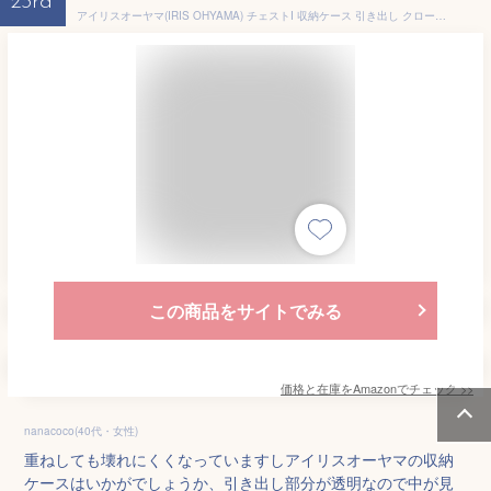
23rd
アイリスオーヤマ(IRIS OHYAMA) チェストI 収納ケース 引き出し クローゼット 押し入れ 圧倒的高コスパ 幅26.3×奥行37×高さ17.4cm 衣装ケース チェスト 日本製 ホワイト/クリア SSS
この商品をサイトでみる
価格と在庫を
Amazon
でチェック
>>
nanacoco(40代・女性)
重ねしても壊れにくくなっていますしアイリスオーヤマの収納
ケースはいかがでしょうか、引き出し部分が透明なので中が見