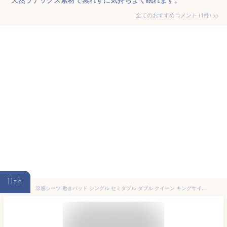
全てのおすすめコメント
(
1
件)
>
11th
涼感シーツ 敷きパッド シングル セミダブル ダブル クイーン キングサイズ 枕カバー付き 3点セット ひんやり ベッドパッド 冷感 シーツ 接触冷感 夏用 洗える 肌触りよい マットレスパッド 抗菌防臭 吸水速乾 防ダニ 静電気防止 四隅ゴム付 オールシーズン対応