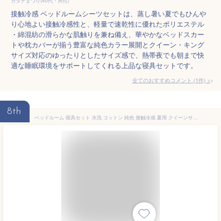
カタナまつり(40代・男性)
接触冷感 ベッドルームシーツセットは、蒸し暑い夏でもひんや
り心地よい接触冷感性と、軽量で速乾性に優れたポリエステル
・綿混紡の滑らかな肌触りを兼ね備え、華やかなベッドスカー
トや枕カバーが揃う豊富な純色カラー展開とクイーン・キング
サイズ対応のゆったりとしたサイズ感で、熱帯夜でも朝まで快
適な睡眠環境をサポートしてくれる上品な寝具セットです。
全てのおすすめコメント
(
1
件)
>
8th
ベッドルーム 寝具セット 水洗 コットン 純色 接触冷感 夏用 クイーンサイズ ダブル シングル 軽量 吸湿速乾 高級感 爽やか 寝室用 学生寮向け クッションカバー シーツ 枕カバー 夏用毛布カバー 涼感素材 日常使い 快適 ベッドシーツ 寝具カバー