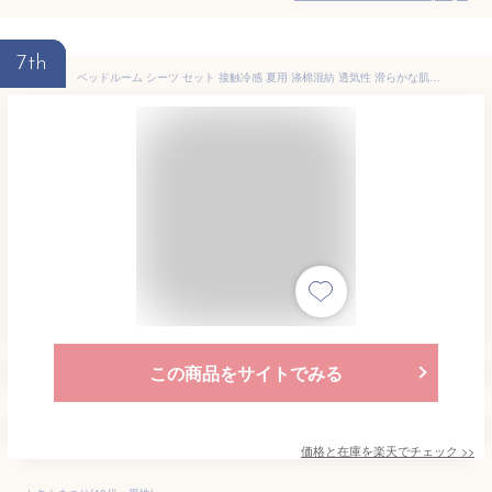
7th
ベッドルーム シーツ セット 接触冷感 夏用 涤棉混紡 透気性 滑らかな肌触り 純色 グレー系 グリーン系 ピンク系 ブルー系 ベッドスカート 枕カバー クイーンサイズ キングサイズ 快適寝具 軽量 速乾 部屋着対応
この商品をサイトでみる
価格と在庫を
楽天
でチェック
>>