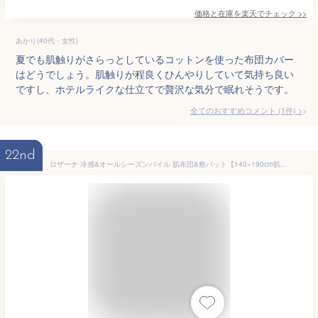
価格と在庫を
楽天
でチェック
>>
あかり(40代・女性)
夏でも肌触りがさらっとしているコットンを使った布団カバー
はどうでしょう。肌触りが程良くひんやりしていて気持ち良い
ですし、ホテルライクな仕立てで贅沢な気分で眠れそうです。
全てのおすすめコメント
(
1
件)
>
22nd
ロザーナ 冷感&オールシーズンパイル 肌布団&敷パット【140×190cm肌布団1枚・100×200cm敷パット1枚】 2712-053 寝具 布団 ベッド 冬用 夏用 | 関連単語 セミダブル布団 シングル布団 ダブル布団 クイーンサイズ キングサイズ 枕パッド ピローカバー 抱き枕