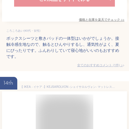
価格と在庫を
楽天
でチェック
>>
ころころあい(40代・女性)
ボックスシーツと敷きパッドの一体型はいかがでしょうか。接
触冷感生地なので、触るとひんやりするし、通気性がよく、夏
にぴったりです。ふんわりしていて寝心地がいいのもおすすめ
です。
全てのおすすめコメント
(
1
件)
>
14th
【 IKEA - イケア -】KEJSAROLVON -シェイサロルヴォン- マットレスプロテクター 接触冷感素材 ベージュ/ブルー クイーンサイズ 160x200 cm (105.804.33)