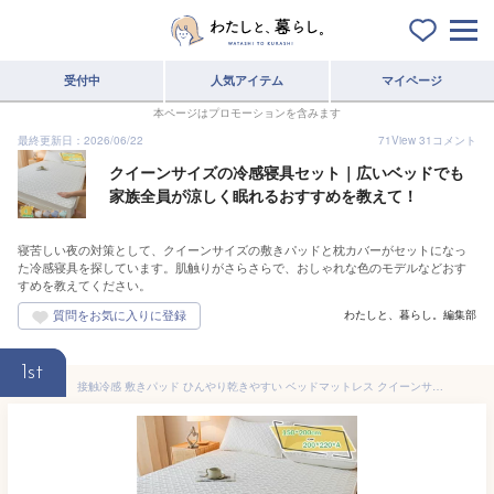
受付中
人気アイテム
マイページ
本ページはプロモーションを含みます
最終更新日：2026/06/22
71
View
31
コメント
クイーンサイズの冷感寝具セット｜広いベッドでも
家族全員が涼しく眠れるおすすめを教えて！
寝苦しい夜の対策として、クイーンサイズの敷きパッドと枕カバーがセットになっ
た冷感寝具を探しています。肌触りがさらさらで、おしゃれな色のモデルなどおす
すめを教えてください。
わたしと、暮らし。編集部
1st
接触冷感 敷きパッド ひんやり乾きやすい ベッドマットレス クイーンサイズ 1点 敷き布団パッド おしゃれ 夏 サラサラして快適 お肌に優しい ベッドシーツ 寝具 3点 マットレスパッド シングル リバーシブル シワにならない RaogtCYU