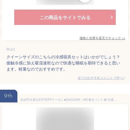
この商品をサイトでみる
価格と在庫を
楽天
でチェック
>>
咲ぱぱ
クイーンサイズのこちらの冷感寝具セットはいかがでしょう？
接触冷感に加え吸湿速乾なので快適な睡眠を期待できると思い
ます。軽量なのでおすすめです。
全てのおすすめコメント
(
1
件)
>
9th
全品P5＆最大2万円OFFクーポン★[20日20時～4H] 敷きパッド 麻 冷感 クイーン クィーン 麻100 涼感 麻100％ ひんやり 西川 厚手 オール麻 詰め物麻 天然素材 洗える 接触冷感 ひんやり クール 春 秋 夏 吸湿 敷きパット 敷パッド ベッドパッド クイーンサイズ