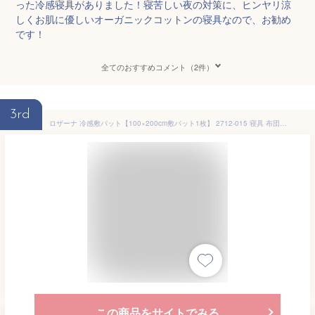
った冷感寝具がありました！寝苦しい夜の対策に、ヒンヤリ涼
しくお肌に優しいオーガニックコットンの寝具なので、お勧め
です！
全てのおすすめコメント（2件）
3rd
ロザーナ 冷感敷パット【100×200cm敷パット1枚】 2712-015 寝具 布団 ベッド 冬用 夏用 | 関連単語 セミダブル布団 シングル布団 ダブル布団 クイーンサイズ キングサイズ 枕パッド ピローカバー 抱き枕 枕インナー 掛け敷きセット 枕セット ベッドスプレッド
この商品をサイトでみる