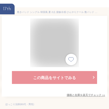
17th
敷きパッド シングル 韓国風 夏 2点 接触冷感 ひんやりクール 敷パッド 丸洗いOK 3点 枕カバー2枚 しきパッド クイーンサイズ 3点セット 洗えるベッドパッド ソフトタッチ 快適 敷パッド マットレスパッド お手入れ簡単 しきぱっと mysco
この商品をサイトでみる
価格と在庫を
楽天
でチェック
>>
ほっこり法師(60代・男性)