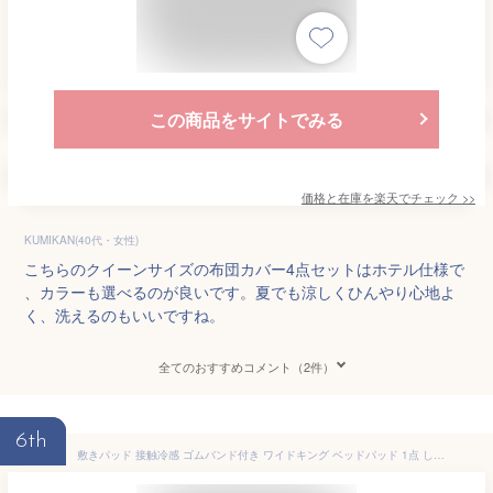
この商品をサイトでみる
価格と在庫を
楽天
でチェック
>>
KUMIKAN(40代・女性)
こちらのクイーンサイズの布団カバー4点セットはホテル仕様で
、カラーも選べるのが良いです。夏でも涼しくひんやり心地よ
く、洗えるのもいいですね。
全てのおすすめコメント（2件）
6th
敷きパッド 接触冷感 ゴムバンド付き ワイドキング ベッドパッド 1点 しなやかな肌触り 夏 ひんやり クイーンサイズ 速乾 リバーシブル 涼感 カラー 洗える お昼寝敷きパッド 枕カバー カワイイ