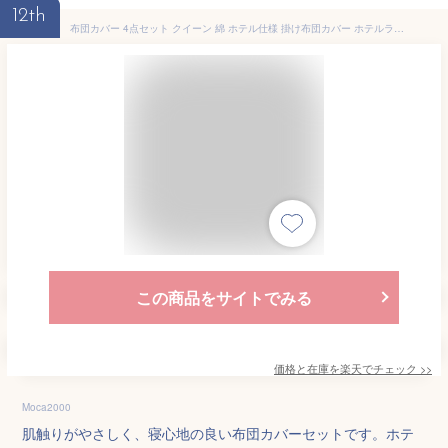
12th
布団カバー 4点セット クイーン 綿 ホテル仕様 掛け布団カバー ホテルライク 夏 おしゃれ ひんやり 子供 コットン 夏布団 夏用 北欧 かけ布団カバー 掛け布団 カバー 洗える 掛布団カバー クイーンサイズ 冷感 夏掛け ボックスシーツ シーツ ベッド ベット ベッドカバー
この商品をサイトでみる
価格と在庫を
楽天
でチェック
>>
Moca2000
肌触りがやさしく、寝心地の良い布団カバーセットです。ホテ