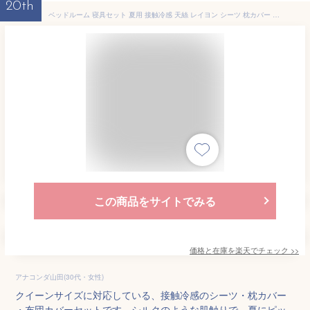
20th
ベッドルーム 寝具セット 夏用 接触冷感 天絲 レイヨン シーツ 枕カバー 掛け布団カバー シルク調 滑らかな肌触り 軽量 吸湿速乾 通気性 ベッドシーツ クイーンサイズ グレー系 グリーン系 ブルー系 ピンク系 ホワイト系 純色 活性染色 斜紋織り 高
この商品をサイトでみる
価格と在庫を
楽天
でチェック
>>
アナコンダ山田(30代・女性)
クイーンサイズに対応している、接触冷感のシーツ・枕カバー
・布団カバーセットです。シルクのような肌触りで、夏にピッ