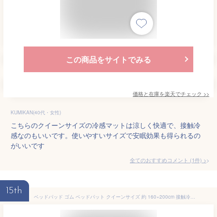
この商品をサイトでみる
価格と在庫を
楽天
でチェック
>>
KUMIKAN(40代・女性)
こちらのクイーンサイズの冷感マットは涼しく快適で、接触冷
感なのもいいです。使いやすいサイズで安眠効果も得られるの
がいいです
全てのおすすめコメント
(
1
件)
>
15th
ベッドパッド ゴム ベッドパット クイーンサイズ 約 160×200cm 接触冷感パッド 冷感敷きパッド 敷きパッド 抗菌 防臭 洗える 通気性 3Dメッシュ 寝返り ひんやり持続 さらさら 寝具 ホワイト/グレージュ/グレー/ブルー BRG000470