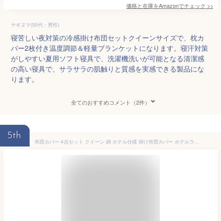
価格と在庫を
Amazon
でチェック
>>
ヤギヌマ(50代・男性)
寝苦しい夜対策の冷感掛け布団セットクイーンサイズで、枕カ
バー2枚付き温度調節＆軽量ブランケットになります。寝汗対策
がしやすい夏用ソフト寝具で、洗濯機洗いが可能となる清潔感
の高い寝具で、サラサラの肌触りと質感を実感できる製品にな
ります。
全てのおすすめコメント（2件）
5th
布団カバー 4点セット クイーン 綿 ホテル仕様 掛け布団カバー ホテルライク 夏 おしゃれ ひんやり 子供 コットン 夏布団 夏用 北欧 かけ布団カバー 掛け布団 カバー 洗える 掛布団カバー クイーンサイズ 冷感 夏掛け ボックスシーツ シーツ ベッド ベット ベッドカバー