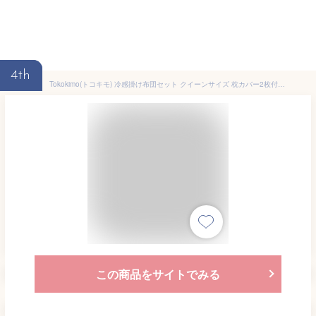
4th
Tokokimo(トコキモ) 冷感掛け布団セット クイーンサイズ 枕カバー2枚付き ブルー 温度調節&軽量ブランケット 寝汗対策 90x90インチ 夏用ソフト寝具 洗濯機洗い可
この商品をサイトでみる