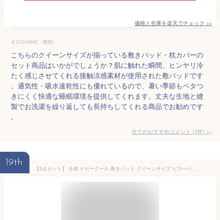
価格と在庫を
楽天
でチェック
>>
オロロ(40代・男性)
こちらのクイーンサイズが揃っている敷きパッド・枕カバーの
セット商品はいかがでしょうか？肌に触れた瞬間、ヒンヤリ冷
たく感じさせてくれる接触涼感素材が使用された敷パッドです
。通気性・吸水速乾性にも優れているので、暑い季節もベタつ
きにくく快適な睡眠環境を提供してくれます。丈夫な生地と縫
製でお洗濯を繰り返しても長持ちしてくれる商品でお勧めです
。
全てのおすすめコメント
(
1
件)
>
19th
【3点セット】 冷感 ナガークール 敷きパッド クイーンサイズ ピローパッド 2個 オーガニックコットン ベッド 枕 接触冷感(代引不可)【送料無料】