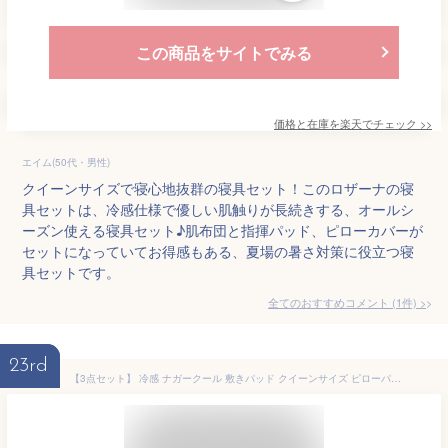
この商品をサイトでみる
価格と在庫を
楽天
でチェック
>>
エイム(50代・男性)
クイーンサイズで寝心地抜群の寝具セット！このロザーナの寝
具セットは、冷感仕様で優しい肌触りが長続きする、オールシ
ーズン使える寝具セット♪肌布団と指揮パッド、ピローカバーが
セットになっていてお得感もある、夏場の暑さ対策に役立つ寝
具セットです。
全てのおすすめコメント
(
1
件)
>
23rd
【3点セット】 冷感 ナガークール 敷きパッド クイーンサイズ ピローパッド 2個 オーガニックコットン ベッド 枕 接触冷感(代引不可)【送料無料】