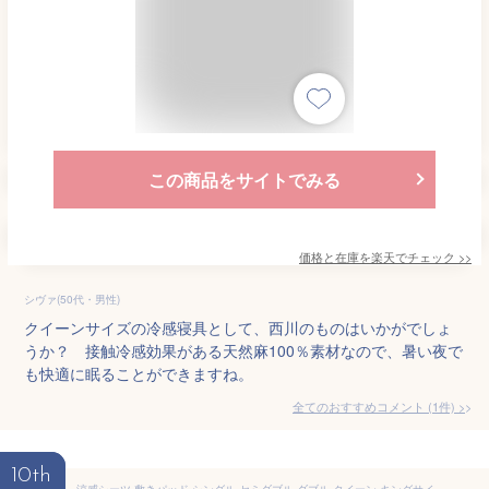
この商品をサイトでみる
価格と在庫を
楽天
でチェック
>>
シヴァ(50代・男性)
クイーンサイズの冷感寝具として、西川のものはいかがでしょ
うか？ 接触冷感効果がある天然麻100％素材なので、暑い夜で
も快適に眠ることができますね。
全てのおすすめコメント
(
1
件)
>
10th
涼感シーツ 敷きパッド シングル セミダブル ダブル クイーン キングサイズ 枕カバー付き 3点セット ひんやり ベッドパッド 冷感 シーツ 接触冷感 夏用 洗える 肌触りよい マットレスパッド 抗菌防臭 吸水速乾 防ダニ 静電気防止 四隅ゴム付 オールシーズン対応