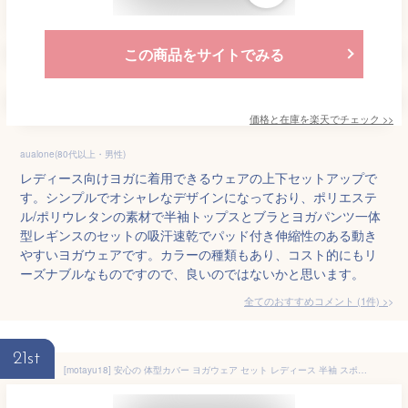
この商品をサイトでみる
価格と在庫を
楽天
でチェック
>>
aualone(80代以上・男性)
レディース向けヨガに着用できるウェアの上下セットアップで
す。シンプルでオシャレなデザインになっており、ポリエステ
ル/ポリウレタンの素材で半袖トップスとブラとヨガパンツ一体
型レギンスのセットの吸汗速乾でパッド付き伸縮性のある動き
やすいヨガウェアです。カラーの種類もあり、コスト的にもリ
ーズナブルなものですので、良いのではないかと思います。
全てのおすすめコメント
(
1
件)
>
21st
[motayu18] 安心の 体型カバー ヨガウェア セット レディース 半袖 スポーツウェア ヨガ フィットネスウェア 速乾 伸縮性 薄手 ピラティス トレーニングウェア ジム 服装 女性 (ピンク, M)