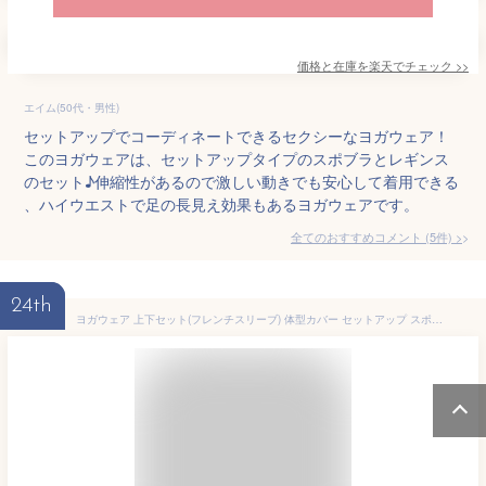
価格と在庫を
楽天
でチェック
>>
エイム(50代・男性)
セットアップでコーディネートできるセクシーなヨガウェア！
このヨガウェアは、セットアップタイプのスポブラとレギンス
のセット♪伸縮性があるので激しい動きでも安心して着用できる
、ハイウエストで足の長見え効果もあるヨガウェアです。
全てのおすすめコメント
(
5
件)
>
24th
ヨガウェア 上下セット(フレンチスリーブ) 体型カバー セットアップ スポーツウェア レディース トップス ボトム おしゃれ チュニック ヨガウエア 杢パンツ おうちヨガ フィットネスウェア 半袖 ヨガ ピラティス shanti シャンティ 送料無料 ◇◇