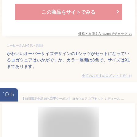
この商品をサイトでみる
価格と在庫を
Amazon
でチェック
>>
コーヒーさん(40代・男性)
かわいいオーバーサイズデザインのTシャツがセットになってい
るヨガウェアはいかがですか。カラー展開は3色で、サイズはXL
まであります。
全てのおすすめコメント
(
1
件)
>
10th
【18日限定全品10%OFFクーポン】 ヨガウェア 上下セット レディース 半袖 ヨガトップス ヨガTシャツ パンツ セットアップ ピラティスウェア ヨガレギンス クロップド丈 スポーツウェア フィットネスウェア トレーニングウェア ジムウェア 吸汗 速乾 バック ストラッピー