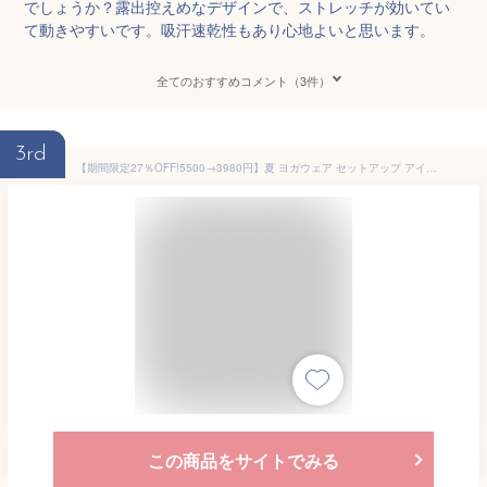
でしょうか？露出控えめなデザインで、ストレッチが効いてい
て動きやすいです。吸汗速乾性もあり心地よいと思います。
全てのおすすめコメント（3件）
3rd
【期間限定27％OFF!5500→3980円】夏 ヨガウェア セットアップ アイリー ヨガウェア上下セット レディース トレーニング ウェア 筋トレ フィットネス ジム スポーツウェア セットアップ 人気 吸汗速乾 レギンス ジム ピラティス 夏 夏 秋 冬 おしゃれ シンプル ヨガ 半袖
この商品をサイトでみる