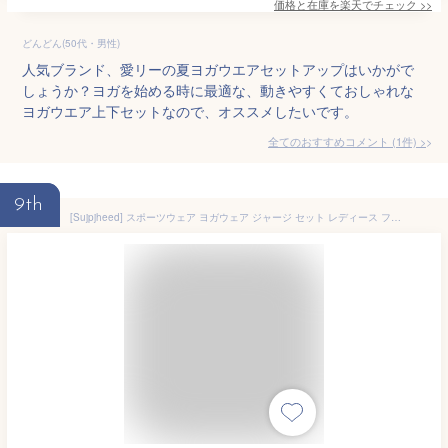
価格と在庫を
楽天
でチェック
>>
どんどん(50代・男性)
人気ブランド、愛リーの夏ヨガウエアセットアップはいかがで
しょうか？ヨガを始める時に最適な、動きやすくておしゃれな
ヨガウエア上下セットなので、オススメしたいです。
全てのおすすめコメント
(
1
件)
>
9th
[Sujpjheed] スポーツウェア ヨガウェア ジャージ セット レディース フィットネスウェア 上下3点セット 韓国風 体型カバー 大きいサイズ 速乾 吸汗 伸縮性 通気 (カーキ L)