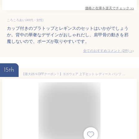
価格と在庫を
楽天
でチェック
>>
ころころあい(40代・女性)
カップ付きのブラトップとレギンスのセットはいかがでしょう
か。背中の華奢なデザインがおしゃれだし、肩甲骨の動きを邪
魔しないので、ポーズが取りやすいです。
全てのおすすめコメント
(
2
件)
>
15th
【最大25％OFFクーポン！】ヨガウェア 上下セット レディース パンツ カップ付き ブラ 2点セットアップ おしゃれ バックシャン スポーツウェア レギンス ハイウエスト ヨガ ピラティス トレーニング ストレッチ フィットネス エクササイズ 黒 白 伸縮性 吸汗