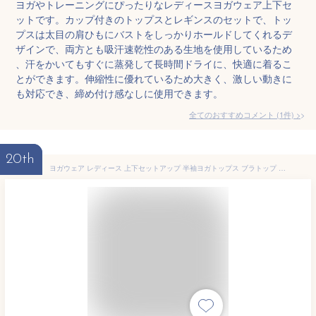
ヨガやトレーニングにぴったりなレディースヨガウェア上下セ
ットです。カップ付きのトップスとレギンスのセットで、トッ
プスは太目の肩ひもにバストをしっかりホールドしてくれるデ
ザインで、両方とも吸汗速乾性のある生地を使用しているため
、汗をかいてもすぐに蒸発して長時間ドライに、快適に着るこ
とができます。伸縮性に優れているため大きく、激しい動きに
も対応でき、締め付け感なしに使用できます。
全てのおすすめコメント
(
1
件)
>
20th
ヨガウェア レディース 上下セットアップ 半袖ヨガトップス ブラトップ ヨガパンツ一体型レギンス 3点セット ピラティスウェア ヨガTシャツ 吸汗 速乾 クルーネック パッド付き 盛れる スリット スポーツウェア フィットネスウェア 2way 体型隠し 伸縮性 薄手