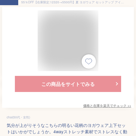
55％OFF【在庫限定:12320→5500円】夏 ヨガウェア セットアップ アイリー ヨガウェア 上下セット 体型カバー 3点 ボタニカルパーティー 花柄 ピラティス 人気 レギンス タンククトップ 水陸両用 おしゃれ ヨガパンツ セット ヨガ かわいい ホットヨガ レディース
この商品をサイトでみる
価格と在庫を
楽天
でチェック
>>
chai(50代・女性)
気分が上がりそうなこちらの明るい花柄のヨガウェア上下セッ
トはいかがでしょうか。4wayストレッチ素材でストレスなく動