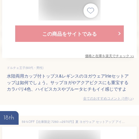
この商品をサイトでみる
価格と在庫を
楽天
でチェック
>>
ドルチェ王子(60代・男性)
水陸両用カップ付トップス&レギンスのヨガウェアIrieセットア
ップは如何でしょう。サップヨガやアクアビクスにも重宝する
カラバリ4色、ハイビスカスやブルータヒチもイイ感じですよ
全てのおすすめコメント
(
1
件)
>
18th
59％OFF【在庫限定:7260→2970円】夏 ヨガウェア セットアップ アイリー ヨガウェア上下セット レディース トレーニング ウェア 筋トレ まるっとコーデ2点セット フィットネス ジム スポーツウェア 人気 吸汗速乾 タンクトップ レギンス ジム ピラティス おしゃれ シンプル