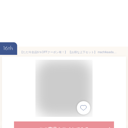
16th
【ただ今全品5％OFFクーポン有！】 【お得な上下セット】 machikaada公式 ヨガウェア ピラティス ウェア 上下セット ヨガ レギンス Tシャツ セットアップ レディース おしゃれ かわいい ホットヨガ ヨガデビュー トレーニングウェア ピラティス初心者 マチカアダ