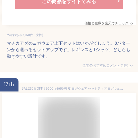
この商品をサイトでみる
価格と在庫を
楽天
でチェック
>>
めがねちゃん(50代・女性)
マチカアダのヨガウェア上下セットはいかがでしょう。8パター
ンから選べるセットアップです。レギンスとTシャツ、どちらも
動きやすい設計です。
全てのおすすめコメント
(
1
件)
>
17th
SALE50％OFF！9900→4950円 夏 ヨガウェア セットアップ ヨガウェア 上下セット 体型カバー 3点セットでお得 人気 ヨガレギンス ピラティス ウェア スポーツウェア レディース フィットネスウェア トレーニング 水陸両用 トップス カップ付 おしゃれ かわいい ホットヨガ