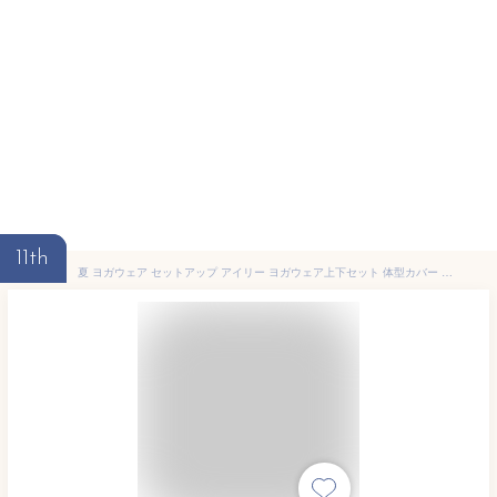
11th
夏 ヨガウェア セットアップ アイリー ヨガウェア上下セット 体型カバー 3点 お得 人気 ヨガレギンス ピラティス ウェア スポーツウェア レディース フィットネスウェア セット トレーニング 水陸両用 トップス カップ付 おしゃれ かわいい ホットヨガ 40代 50代 水着