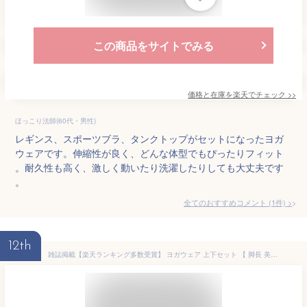
この商品をサイトでみる
価格と在庫を
楽天
でチェック
>>
ほっこり法師(60代・男性)
レギンス、スポーツブラ、タンクトップがセットになったヨガ
ウェアです。伸縮性が良く、どんな体型でもぴったりフィット
。耐久性も高く、激しく動いたり洗濯したりしても大丈夫です
。
全てのおすすめコメント
(
1
件)
>
12th
雑誌掲載【楽天ランキング多数受賞】 ヨガウェア 上下セット 【 脚長 美脚 美尻 】 ヨガウエア セットアップ スポーツウェア ジムウェア トップス Tシャツ ヨガパンツ レギンス スポーツ タイツ ヨガ 上下 セット フィットネス ホットヨガ ダンス ピラティス 【返品 交換OK】