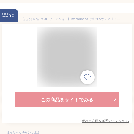
22nd
【ただ今全品5％OFFクーポン有！】 machikaada公式 ヨガウェア 上下セット ピラティス ウェア ピラティスウェア ヨガ レギンス Tシャツ レディース おしゃれ かわいい ホットヨガ ロング丈 スポーツウェア トレーニングウェア ヨガ上下セット 2点セット カバー マチカアダ
この商品をサイトでみる
価格と在庫を
楽天
でチェック
>>
ほっちゃん(40代・女性)