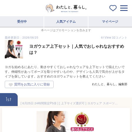
受付中
人気アイテム
マイページ
本ページはプロモーションを含みます
最終更新日：2026/06/25
61
View
32
コメント
ヨガウェア上下セット｜人気でおしゃれなおすすめ
は？
ヨガを始めるにあたり、動きやすくておしゃれなウェアを上下セットで揃えたいで
す。伸縮性があってポーズを取りやすいものや、デザインも人気で気分が上がるタ
イプを探しています。おすすめのヨガウェアセットを教えてください
わたしと、暮らし。編集部
1st
[ 6月25日 24時間限定P5倍 ] [ 上下サイズ選択可 ] ヨガウェア スポーツウェア レディース セット 上下セット ピラティス 半袖 トップス Tシャツ パンツ レギンス ランニングウェア トレーニングウェア ウォーキング ヨガ ヨガパンツ セットアップ 大きいサイズ 春 送料無料