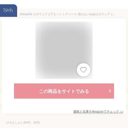
19th
[Kesaeki] ヨガウェア上下セット レディース 揺れないyogaヨガウェア レギンス ヨガうえあ レディース 上下セットおしゃれ ヨガウェア レディース ブラジャー トレーニング ホットヨガ ウェア 上下セット伸縮性 通気 吸汗速乾 春夏秋冬 グリーン S
この商品をサイトでみる
価格と在庫を
Amazon
でチェック
>>
ひろよしよし(50代・女性)