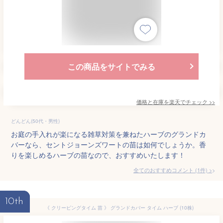
この商品をサイトでみる
価格と在庫を
楽天
でチェック
>>
どんどん(50代・男性)
お庭の手入れが楽になる雑草対策を兼ねたハーブのグランドカ
バーなら、セントジョーンズワートの苗は如何でしょうか。香
りを楽しめるハーブの苗なので、おすすめいたします！
全てのおすすめコメント
(
1
件)
>
10th
《 クリーピングタイム 苗 》 グランドカバー タイム ハーブ (10株)