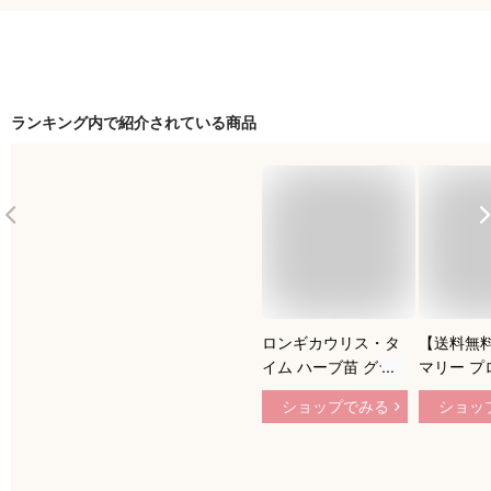
ランキング内で紹介されている商品
ロンギカウリス・タ
【送料無
イム ハーブ苗 グラ
マリー プ
ンドカバー
タス ハー
ショップでみる
ショッ
13.5cm
ズマリー苗
カバー ベ
園 クラフト