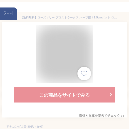
2nd
【送料無料】ローズマリー プロストラータス ハーブ苗 13.5cmポット ローズマリー苗 グランドカバー ベランダ 庭園 クラフト herb ギフト 精油 アロマテラピー ポプリ ハーブティー 露地植え 送料無料 即納
この商品をサイトでみる
価格と在庫を
楽天
でチェック
>>
アナコンダ山田(30代・女性)