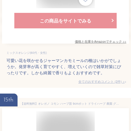
この商品をサイトでみる
価格と在庫を
Amazon
でチェック
>>
ミックスオレンジ(60代・女性)
可愛い花を咲かせるジャーマンカモミールの種はいかがでしょ
うか。発芽率が高く育てやすく、増えていくので雑草対策にぴ
ったりです。しかも綺麗で香りもよくおすすめです。
全てのおすすめコメント
(
2
件)
>
15th
【送料無料】オレガノ コモン ハーブ苗 9cmポット ドライハーブ 農園 グランドカバー ベランダ 庭園 アロマテラピー ハーブティー 露地 料理 レシピ 寄せ植え 寄植 送料無料 即納