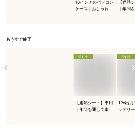
16インチのパソコン
【遮熱シ
ケース｜おしゃれな
｜年間を
デザインで持ち運び
の環境を
やすい！人気のおす
るおすす
すめは？
もうすぐ終了
受付中
受付中
【遮熱シート】車用
12v出
｜年間を通して車内
ッテリー
の環境を快適に保て
イスも充
るおすすめは？
すすめは