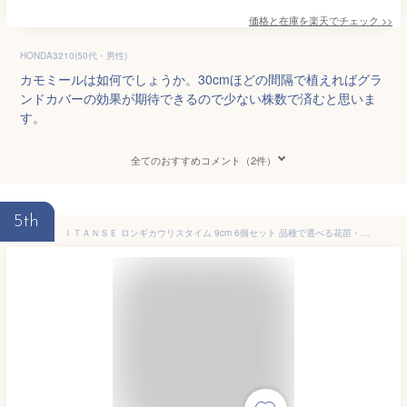
価格と在庫を
楽天
でチェック
>>
HONDA3210(50代・男性)
カモミールは如何でしょうか。30cmほどの間隔で植えればグラ
ンドカバーの効果が期待できるので少ない株数で済むと思いま
す。
全てのおすすめコメント（2件）
5th
ＩＴＡＮＳＥ ロンギカウリスタイム 9cm 6個セット 品種で選べる花苗・ハーブ・グランドカバー 学名 Thymus longicaulis/シソ科イブキジャコウソウ属 耐寒性常緑多年草/別名 タイム・ロンギカウリス クリーピングタイム