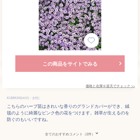
この商品をサイトでみる
価格と在庫を
楽天
でチェック
>>
KUMIKAN(40代・女性)
こちらのハーブ苗はきれいな香りのグランドカバーができ、絨
毯のように綺麗なピンク色の花をつけます。雑草が生えるのを
防ぐのもいいですね。
全てのおすすめコメント（2件）