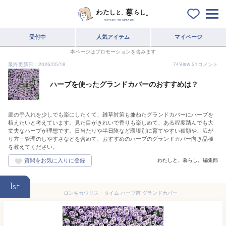
受付中
人気アイテム
マイページ
本ページはプロモーションを含みます
最終更新日：2026/05/18
74
View
21
コメント
ハーブを使ったグランドカバーのおすすめは？
庭の手入れを少しでも楽にしたくて、雑草対策も兼ねたグランドカバーにハーブを
植えたいと考えています。見た目がきれいで香りも楽しめて、ある程度踏んでも大
丈夫なハーブが理想です。日当たりや半日陰など環境別に育てやすい種類や、広が
り方・管理のしやすさなどを含めて、おすすめのハーブのグランドカバー向き品種
を教えてください。
わたしと、暮らし。編集部
1st
ロンギカウリス・タイム ハーブ苗 グランドカバー