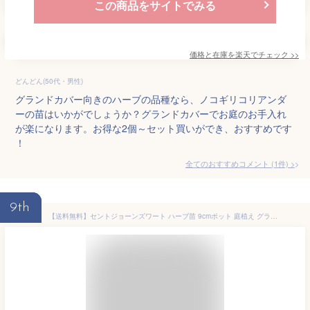
この商品をサイトでみる
価格と在庫を
楽天
でチェック
>>
どんどん(50代・男性)
グランドカバー向きのハーブの品種なら、ノコギリコリアンダ
ーの苗はいかがでしょうか？グランドカバーでお庭のお手入れ
が楽になります。お得な2個～セット買いができ、おすすめです
！
全てのおすすめコメント
(
1
件)
>
9th
【送料無料】セントジョーンズワート ハーブ苗 9cmポット 庭植え グランドカバー ベランダ 庭園 クラフト herb ギフト 精油 アロマテラピー ポプリ ハーブティー 露地栽培 送料無料 即納