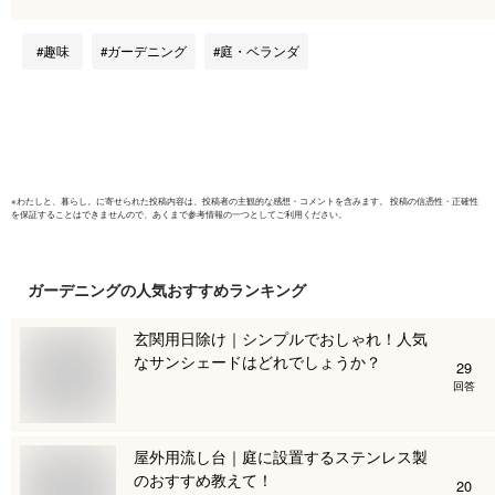
フト 精油
ラピー ポ
趣味
ガーデニング
庭・ベランダ
ブティー 
送料無料 
※
わたしと、暮らし。
に寄せられた投稿内容は、投稿者の主観的な感想・コメントを含みます。 投稿の信憑性・正確性
を保証することはできませんので、あくまで参考情報の一つとしてご利用ください。
ガーデニング
の人気おすすめランキング
玄関用日除け｜シンプルでおしゃれ！人気
なサンシェードはどれでしょうか？
29
回答
屋外用流し台｜庭に設置するステンレス製
のおすすめ教えて！
20