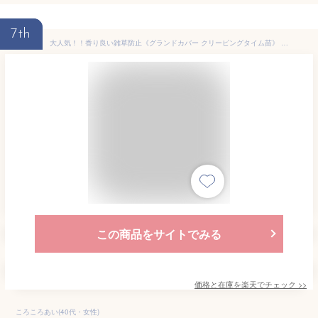
7th
大人気！！香り良い雑草防止《グランドカバー クリーピングタイム苗》 3株 / 5株 / 10株 ハーブ苗
この商品をサイトでみる
価格と在庫を
楽天
でチェック
>>
ころころあい(40代・女性)