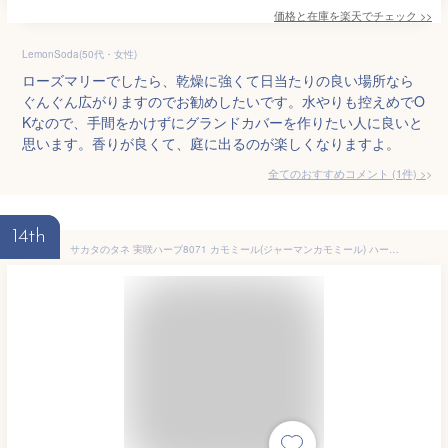
価格と在庫を
楽天
でチェック
>>
LemonSoda(50代・女性)
ローズマリーでしたら、乾燥に強くて日当たりの良い場所なら
ぐんぐん広がりますのでお勧めしたいです。水やりも控えめでO
Kなので、手間をかけずにグランドカバーを作りたい人に良いと
思います。香りが良くて、庭に出るのが楽しくなりますよ。
全てのおすすめコメント
(
1
件)
>
14th
サカタのタネ 実咲ハーブ8071 カモミール(ジャーマンカモミール) ハーブ 00928071