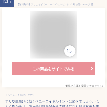
12th
【送料無料】アリよらず ( ペニーロイヤルミント ) 3号 虫除けハーブ 忌避ハーブ 忌避 ハーブ 虫よけ 虫除けに効く 苗 グランドカバー 蟻よけ 送料無料 即納 翌日配送
この商品をサイトでみる
価格と在庫を
楽天
でチェック
>>
ドルチェ王子(60代・男性)
アリや虫除けに効くペニーロイヤルミントは如何でしょう。ほ
ふく性があり日向～半日陰を好み緑の絨毯になり雑草対策も兼