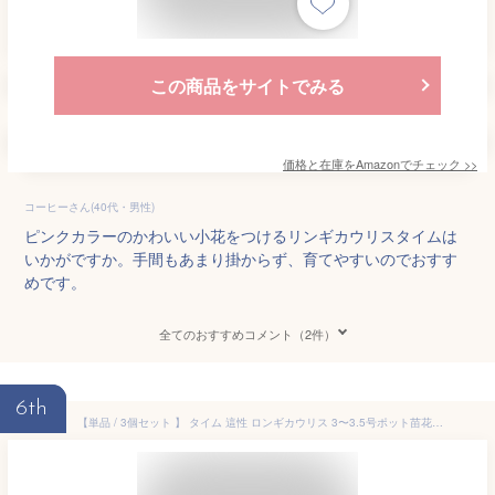
この商品をサイトでみる
価格と在庫を
Amazon
でチェック
>>
コーヒーさん(40代・男性)
ピンクカラーのかわいい小花をつけるリンギカウリスタイムは
いかがですか。手間もあまり掛からず、育てやすいのでおすす
めです。
全てのおすすめコメント（2件）
6th
【単品 / 3個セット 】 タイム 這性 ロンギカウリス 3〜3.5号ポット苗花苗 多年草 宿根草 グランドカバー イングリッシュガーデン 香り ハーブ ハーブ苗 耐寒性 耐暑性 ピンク 香り クリーピングタイム 花壇