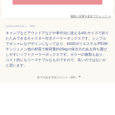
価格と在庫を
楽天
でチェック
>>
aualone(80代以上・男性)
キャンプなどアウトドアなどや車中泊に使える40Lサイズで折り
たたみできるキャスター付きクーラーボックスです。シンプル
でオシャレなデザインになっており、600Dポリエステル/PEVA/
チンジュメン他の材質で耐荷重約25kgの保冷力のある持ち運び
しやすいソフトクーラーボックスです。カラーの種類もあり、
コスト的にもリーズナブルなものですので、良いのではないか
と思います。
全てのおすすめコメント（2件）