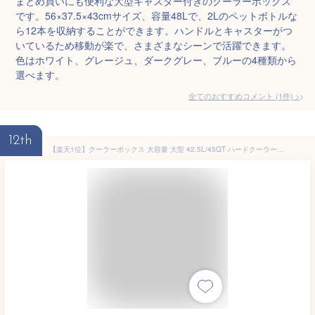
まとめ買いにも便利な大型キャスター付きのクーラーボックス
です。56×37.5×43cmサイズ、容量48Lで、2Lのペットボトルな
ら12本を収納することができます。ハンドルとキャスターがつ
いているため移動が楽で、さまざまなシーンで活躍できます。
色はホワイト、グレージュ、ダークグレー、ブルーの4種類から
選べます。
全てのおすすめコメント
(
1
件)
>
12th
【楽天1位】クーラーボックス 大容量 大型 42.5L/45QT ハードクーラーボックス クーラーBOX クーラーバッグ 釣り キャンプ BBQ バーベキュー 運動会 海水浴 アウトドア スポーツ おしゃれ 密閉 断熱 保冷 ノーザンクーラーボックス FIELDOOR 1年保証 ■[送料無料]