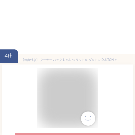
4th
【特典付き】 クーラー バッグ L 40L 40リットル ダルトン DULTON クーラーボックス 保冷 キャンプ アウトドア レジャー BBQ 海水浴 行楽 ピクニック 収納 密閉 耐久性 テーブル レトロ アメリカン V23-0657L 【送料無料 ポイント10倍】