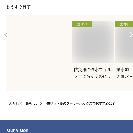
もうすぐ終了
受付中
受付中
防災用の浄水フィル
撥水加工
ターでおすすめは？
チョンマ
すめを知
わたしと、暮らし。
40リットルのクーラーボックスでおすすめは？
Our Vision