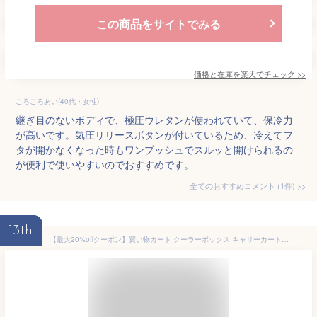
この商品をサイトでみる
価格と在庫を
楽天
でチェック
>>
ころころあい(40代・女性)
継ぎ目のないボディで、極圧ウレタンが使われていて、保冷力
が高いです。気圧リリースボタンが付いているため、冷えてフ
タが開かなくなった時もワンプッシュでスルッと開けられるの
が便利で使いやすいのでおすすめです。
全てのおすすめコメント
(
1
件)
>
13th
【最大20%offクーポン】買い物カート クーラーボックス キャリーカート 折りたたみ 可愛い 買い物 保冷 40L キャスター付き 小型 大型 車中泊 キャリーワゴン クーラーバッグ 部活 花火 釣り ソフトクーラーボックス 大容量 運動会 BBQ 保冷バッグ