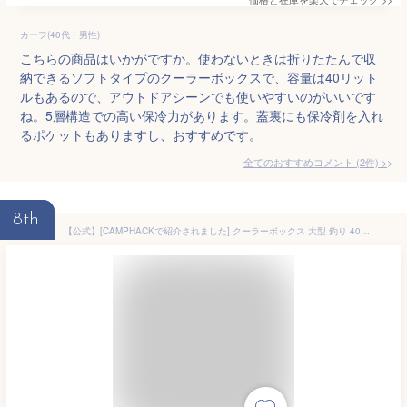
カーフ(40代・男性)
こちらの商品はいかがですか。使わないときは折りたたんで収
納できるソフトタイプのクーラーボックスで、容量は40リット
ルもあるので、アウトドアシーンでも使いやすいのがいいです
ね。5層構造での高い保冷力があります。蓋裏にも保冷剤を入れ
るポケットもありますし、おすすめです。
全てのおすすめコメント
(
2
件)
>
8th
【公式】[CAMPHACKで紹介されました] クーラーボックス 大型 釣り 40L アイリスオーヤマ ハードクーラーボックス 大容量 高保冷 アウトドア キャンプ BBQ スポーツ レジャー 海水浴 車中泊 花見 運動会 釣り 保冷バッグ HUGEL ベージュ カーキ TC-40 【予約】