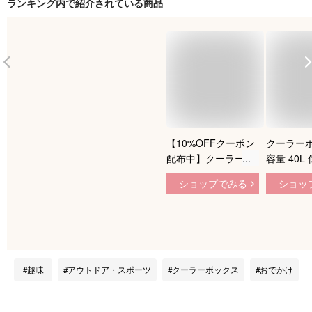
ランキング内で紹介されている商品
【10%OFFクーポン
クーラーボ
配布中】クーラーボ
容量 40L
ックス 小型 40L 折
キャスター
ショップでみる
ショッ
りたたみ ハンドル付
ラーバッグ
き キャスター付 ク
ーラーボッ
ーラーバッグ ソフト
バッグ 4
クーラーボックス 大
畳み収納可
容量 キャリー キャ
ピクニック
ンプ ソフトクーラー
アウトド
趣味
アウトドア・スポーツ
クーラーボックス
おでかけ
保冷バッグ 冷蔵ボッ
ー BBQ 
クス おしゃれ かわ
見 花火等
いい コンパクト