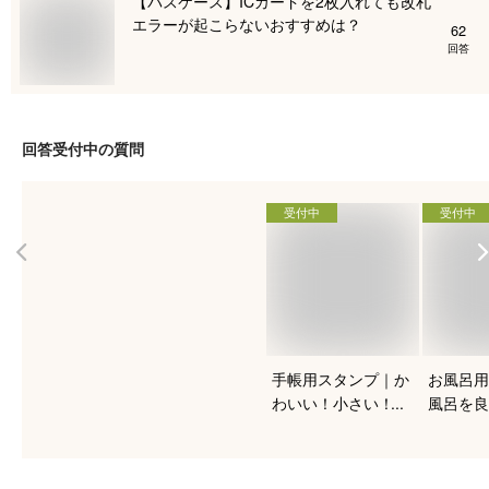
【パスケース】ICカードを2枚入れても改札
エラーが起こらないおすすめは？
62
回答
回答受付中の質問
受付中
受付中
手帳用スタンプ｜か
お風呂用
わいい！小さい！ス
風呂を良
ケジュール帳におす
る！人気
すめを教えて下さ
は？
い。