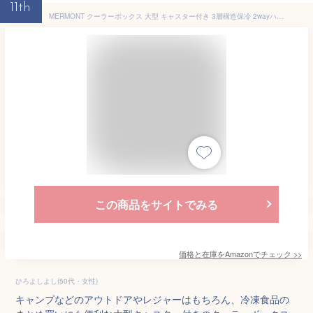
11th
MERMONT クーラーボックス 大型 キャスター付き 3層構造保冷 2wayハンドル 水抜き栓 アウトドア キャンプ 保冷ボックス 釣り スポーツ バーベキュー 運動会 防災 停電 48L ODCLBX01WH
この商品をサイトでみる
価格と在庫を
Amazon
でチェック
>>
ひろよしよし(50代・女性)
キャンプなどのアウトドアやレジャーはもちろん、冷凍食品の