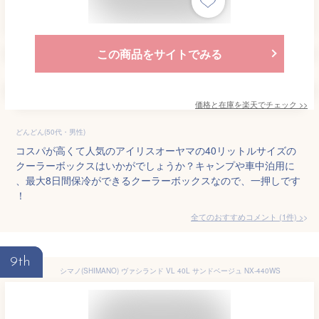
この商品をサイトでみる
価格と在庫を
楽天
でチェック
>>
どんどん(50代・男性)
コスパが高くて人気のアイリスオーヤマの40リットルサイズの
クーラーボックスはいかがでしょうか？キャンプや車中泊用に
、最大8日間保冷ができるクーラーボックスなので、一押しです
！
全てのおすすめコメント
(
1
件)
>
9th
シマノ(SHIMANO) ヴァシランド VL 40L サンドベージュ NX-440WS