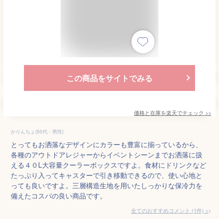
この商品をサイトでみる
価格と在庫を
楽天
でチェック
>>
かりんちょ(50代・男性)
とってもお洒落なデザインにカラーも豊富に揃っているから、
各種のアウトドアレジャーからイベントシーンまでお洒落に扱
える４０L大容量クーラーボックスですよ。食材にドリンクなど
たっぷり入ってキャスターで引き移動できるので、使い心地と
っても良いですよ。三層構造生地を用いたしっかりな保冷力を
備えたコスパの良い商品です。
全てのおすすめコメント
(
1
件)
>