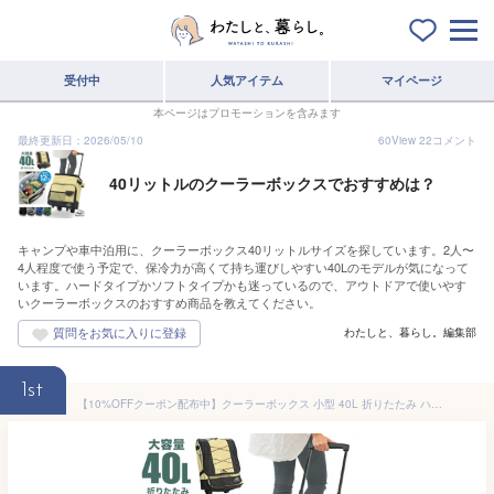
受付中
人気アイテム
マイページ
本ページはプロモーションを含みます
最終更新日：2026/05/10
60
View
22
コメント
40リットルのクーラーボックスでおすすめは？
キャンプや車中泊用に、クーラーボックス40リットルサイズを探しています。2人〜
4人程度で使う予定で、保冷力が高くて持ち運びしやすい40Lのモデルが気になって
います。ハードタイプかソフトタイプかも迷っているので、アウトドアで使いやす
いクーラーボックスのおすすめ商品を教えてください。
わたしと、暮らし。編集部
1st
【10%OFFクーポン配布中】クーラーボックス 小型 40L 折りたたみ ハンドル付き キャスター付 クーラーバッグ ソフトクーラーボックス 大容量 キャリー キャンプ ソフトクーラー 保冷バッグ 冷蔵ボックス おしゃれ かわいい コンパクト