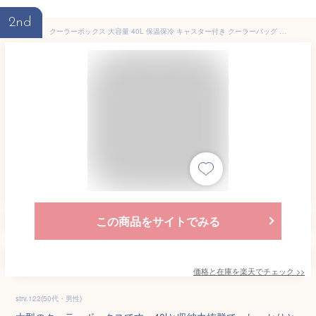
2nd
クーラーボックス 大容量 40L 保温保冷 キャスター付き クーラーバッグ ソフトクーラーボックス 保冷バッグ 4層断熱 折り畳み収納可能 軽量 ピクニック キャンプ アウトドアパーティー BBQ 運動会 お花見 花火等に大活躍
この商品をサイトでみる
価格と在庫を
楽天
でチェック
>>
strv.122(50代・男性)