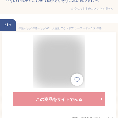
品なので保冷力にも安心感がありそうに思い選びました。
全てのおすすめコメント
(
1
件)
>
7th
保温バッグ 保冷バッグ 40L 大容量 アウトドア クーラーボックス 保冷 手提げ 肩掛け 折りたたみ ボックス型 クーラーバッグ バーベキュー レジャー 花見 行楽 ショッピング お買い物 お弁当 5層構造で冷気と熱気を遮断 夏対応
この商品をサイトでみる
価格と在庫を
楽天
でチェック
>>