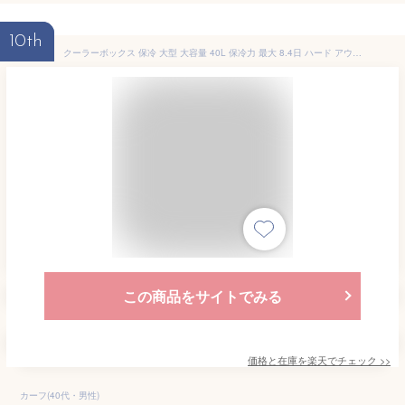
10th
クーラーボックス 保冷 大型 大容量 40L 保冷力 最大 8.4日 ハード アウトドア レジャー キャンプ 釣り スポーツ ペットボトル 缶 テーブル 座れる バーベキュー 保冷剤 アイリスオーヤマ HUGEL TC-40 HHK-L HHC-L *
この商品をサイトでみる
価格と在庫を
楽天
でチェック
>>
カーフ(40代・男性)