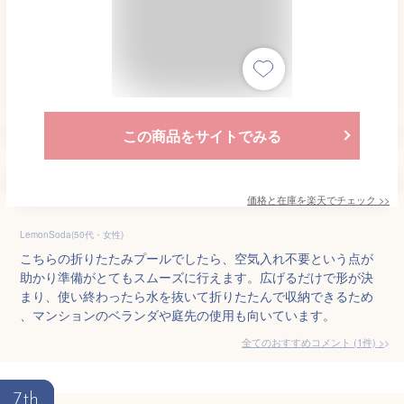
この商品をサイトでみる
価格と在庫を
楽天
でチェック
>>
LemonSoda(50代・女性)
こちらの折りたたみプールでしたら、空気入れ不要という点が
助かり準備がとてもスムーズに行えます。広げるだけで形が決
まり、使い終わったら水を抜いて折りたたんで収納できるため
、マンションのベランダや庭先の使用も向いています。
全てのおすすめコメント
(
1
件)
>
7th