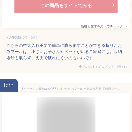
この商品をサイトでみる
価格と在庫を
楽天
でチェック
>>
KUMIKAN(40代・女性)
こちらの空気入れ不要で簡単に膨らますことができる折りたた
みプールは、小さいお子さんやペットがいるご家庭にも。収納
場所も取らず、丈夫で破れにくいのもいいです
全てのおすすめコメント
(
1
件)
>
15th
【クーポンで最大50%OFF】折りたたみプール 空気入れ不要 子供用プール プール ビニールプール ボールプール 160cm 120cm 子供用 男の子 女の子 小さい 大きい 折りたたみ 室内遊び ベビー キッズ おしゃれ かわいい 屋内 屋外 水遊び 犬 猫 送料無料