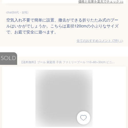
価格と在庫を
楽天
でチェック
>>
chai(50代・女性)
空気入れ不要で簡単に設置、撤去ができる折りたたみ式のプー
ルはいかがでしょうか。こちらは直径120cmの小ぶりなサイズ
で、お庭で安全に遊べます。
全てのおすすめコメント
(
7
件)
>
SOLD
【送料無料】プール 家庭用 子供 ファミリープール 110×80×30cm ビニールプール 子供用 深い 深め 子供 こども 熱中症 対策 小型 大型 小さめ 大きめ 丈夫 おうちプール お家プール おしゃれ 「送料無料」