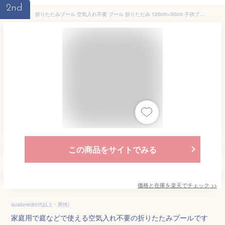
2nd
折りたたみプール 空気入れ不要 プール 折りたたみ 120cm×30cm 子供プール ボールプール ビニールプール ベビー用 収納便利 お風呂用 ペット 庭 犬猫 お家プール 暑さ対策 おしゃれ
この商品をサイトでみる
価格と在庫を
楽天
でチェック
>>
aualone(80代以上・男性)
家庭用で庭などで使える空気入れ不要の折りたたみプールです