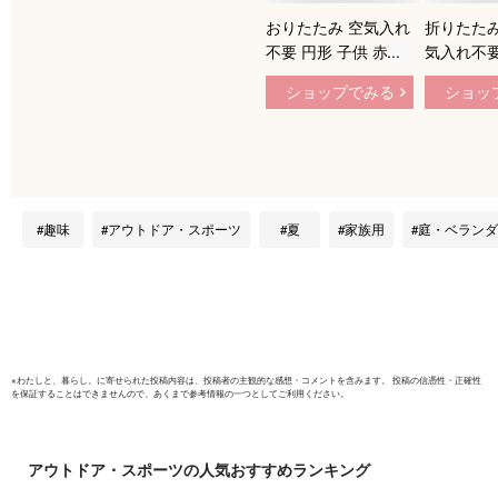
おりたたみ 空気入れ
折りたたみ
不要 円形 子供 赤ち
気入れ不要
ゃんキッズ 水遊び
折りたた
ショップでみる
ショッ
ボープール ビニール
120cm×3
プール 折り畳み お
ール ボー
しゃれ 子供用プール
ビニールプ
コンパクト キッズサ
ー用 収納
ークル 庭遊び ベラ
呂用 ペッ
ンダ 自宅 室内 室内
お家プール
趣味
アウトドア・スポーツ
夏
家族用
庭・ベランダ
遊具 遊び場 屋内 屋
おしゃれ
外 保育園 幼稚園 家
庭用 家用 お家プー
ル
※
わたしと、暮らし。
に寄せられた投稿内容は、投稿者の主観的な感想・コメントを含みます。 投稿の信憑性・正確性
を保証することはできませんので、あくまで参考情報の一つとしてご利用ください。
アウトドア・スポーツ
の人気おすすめランキング