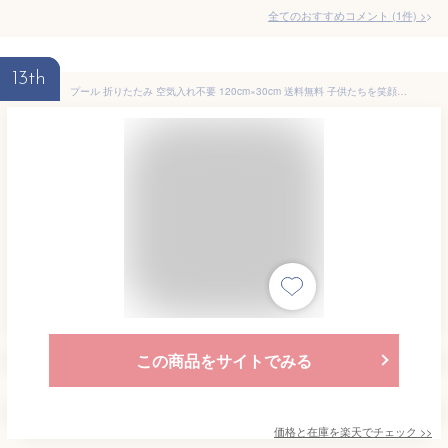
全てのおすすめコメント
(
1
件)
>
13th
プール 折りたたみ 空気入れ不要 120cm×30cm 送料無料 子供たちを笑顔にするプール 犬用プール 犬 プール ペットプール ビニールプール ベランダ 屋内 家庭用 家庭用プール 夏 夏休み 【平日14時・土日祝11時迄のご注文決済確定で当日発送】
この商品をサイトでみる
価格と在庫を
楽天
でチェック
>>