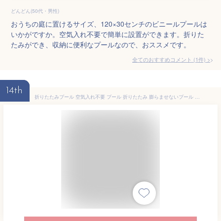
どんどん(50代・男性)
おうちの庭に置けるサイズ、120×30センチのビニールプールは
いかがですか。空気入れ不要で簡単に設置ができます。折りた
たみができ、収納に便利なプールなので、おススメです。
全てのおすすめコメント
(
1
件)
>
14th
折りたたみプール 空気入れ不要 プール 折りたたみ 膨らませないプール 120cm×30cm 子供プール ボールプール ビニールプール ベビー用 収納便利 お風呂用 ペット 庭 犬猫 お家プール 猛暑対策 おしゃれ