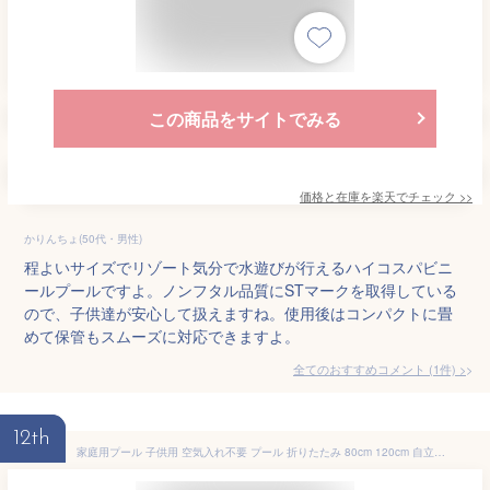
この商品をサイトでみる
価格と在庫を
楽天
でチェック
>>
かりんちょ(50代・男性)
程よいサイズでリゾート気分で水遊びが行えるハイコスパビニ
ールプールですよ。ノンフタル品質にSTマークを取得している
ので、子供達が安心して扱えますね。使用後はコンパクトに畳
めて保管もスムーズに対応できますよ。
全てのおすすめコメント
(
1
件)
>
12th
家庭用プール 子供用 空気入れ不要 プール 折りたたみ 80cm 120cm 自立式 キッズプール ペット 折り畳み ベランダ 水遊び コンパクト