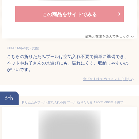
この商品をサイトでみる
価格と在庫を
楽天
でチェック
>>
KUMIKAN(40代・女性)
こちらの折りたたみプールは空気入れ不要で簡単に準備でき、
ペットやお子さんの水遊びにも。破れにくく、収納しやすいの
がいいです。
全てのおすすめコメント
(
1
件)
>
6th
折りたたみプール 空気入れ不要 プール 折りたたみ 120cm×30cm 子供プール ボールプール ビニールプール ベビー用 収納便利 お風呂用 ペット 庭 犬猫 お家プール 暑さ対策 おしゃれ