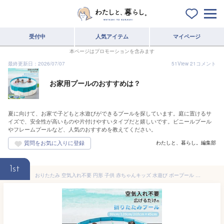
受付中
人気アイテム
マイページ
本ページはプロモーションを含みます
最終更新日：2026/07/07
51
View
21
コメント
お家用プールのおすすめは？
夏に向けて、お家で子どもと水遊びができるプールを探しています。庭に置けるサ
イズで、安全性が高いものや片付けやすいタイプだと嬉しいです。ビニールプール
やフレームプールなど、人気のおすすめを教えてください。
わたしと、暮らし。編集部
1st
おりたたみ 空気入れ不要 円形 子供 赤ちゃんキッズ 水遊び ボープール ビニールプール 折り畳み おしゃれ 子供用プール コンパクト キッズサークル 庭遊び ベランダ 自宅 室内 室内遊具 遊び場 屋内 屋外 保育園 幼稚園 家庭用 家用 お家プール