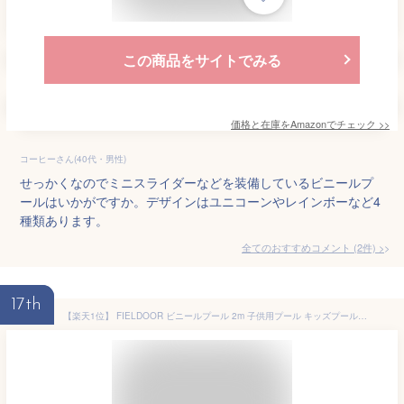
この商品をサイトでみる
価格と在庫を
Amazon
でチェック
>>
コーヒーさん(40代・男性)
せっかくなのでミニスライダーなどを装備しているビニールプ
ールはいかがですか。デザインはユニコーンやレインボーなど4
種類あります。
全てのおすすめコメント
(
2
件)
>
17th
【楽天1位】 FIELDOOR ビニールプール 2m 子供用プール キッズプール 家庭用プール エアープール 200cm 深型 長方形 水遊び おうちプール ファミリープール 子ども 幼児 排水栓付き 電動ポンプセット対応 除菌剤 プールマット カバーセット対応 1年保証 ★[送料無料]