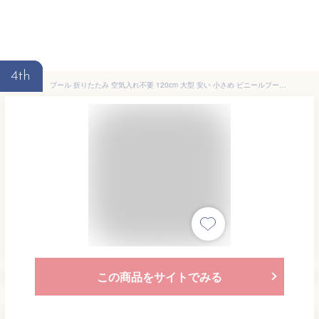
4th
プール 折りたたみ 空気入れ不要 120cm 大型 安い 小さめ ビニールプール ワンタッチ ベランダ ボールプール 家庭用 砂場 折りたたみ式 折り畳みプール キッズ 子供 子ども バスグッズ バスタブ 丸型 円形 サークルタイプ 水遊び お風呂 レジ ファミリープール 23c27-r
この商品をサイトでみる