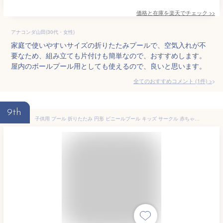
価格と在庫を
楽天
でチェック
>>
アナコンダ山田(30代・女性)
家庭で使いやすいサイズの折りたたみプールで、空気入れが不
要なため、組み立ても片付けも簡単なので、おすすめします。
屋内のボールプール用としても使えるので、良いと思います。
全てのおすすめコメント
(
1
件)
>
9th
子供用 プール 折りたたみ 円形 ビニールプール キッズ サークル 赤ちゃん プー 空気入れ不要 折り畳み コンパクト おしゃれ ペットプール 遮熱 日よけ 水遊び 庭遊び ベランダ 室内 屋内 遊び場 屋外 保育園 幼稚園 自宅 家用 お家プール キッズ