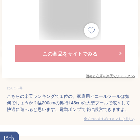
この商品をサイトでみる
価格と在庫を
楽天
でチェック
>>
だんごっ鼻
こちらの楽天ランキングで１位の、家庭用ビニールプールは如
何でしょうか？幅200cmの奥行145cmの大型プールで広々して
快適に遊べると思います。電動ポンプで楽に設営できますよ。
全てのおすすめコメント
(
4
件)
>
18th