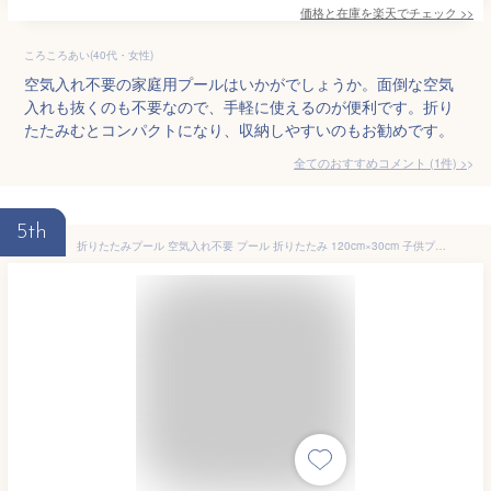
価格と在庫を
楽天
でチェック
>>
ころころあい(40代・女性)
空気入れ不要の家庭用プールはいかがでしょうか。面倒な空気
入れも抜くのも不要なので、手軽に使えるのが便利です。折り
たたみむとコンパクトになり、収納しやすいのもお勧めです。
全てのおすすめコメント
(
1
件)
>
5th
折りたたみプール 空気入れ不要 プール 折りたたみ 120cm×30cm 子供プール ボールプール ビニールプール ベビー用 収納便利 お風呂用 ペット 庭 犬猫 お家プール 暑さ対策 おしゃれ