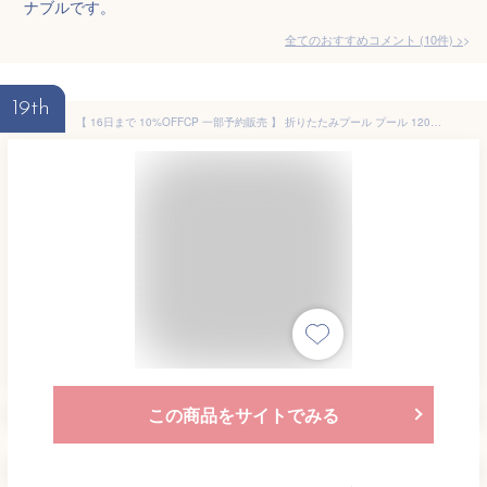
ナブルです。
全てのおすすめコメント
(
10
件)
>
19th
【 16日まで 10%OFFCP 一部予約販売 】 折りたたみプール プール 120cm 空気入れ不要 折りたたみ ボールプール ビニールプール 室内遊び ベビー キッズ おしゃれ 円形 子供用プール 幼児 赤ちゃん 水遊び 家庭用幼稚園 小学生 家用 男の子 女の子 省スペース収納 軽量
この商品をサイトでみる