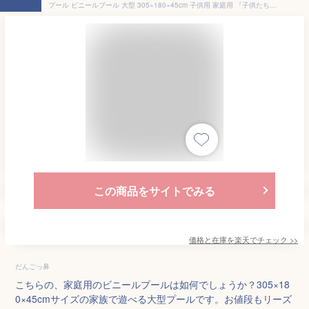
プール ビニールプール 大型 305×180×45cm 子供用 家庭用 『子供たちを笑顔にするハッピーファミリープール』 ファミリープール 子供用プール 水遊び くすみ ブルー ＼世界シェア約60％独占契約店／ 【平日14時迄のご注文・決済確定で当日発送】 ※ブルー5月下旬頃入荷予定
この商品をサイトでみる
価格と在庫を
楽天
でチェック
>>
だんごっ鼻
こちらの、家庭用のビニールプールは如何でしょうか？305×18
0×45cmサイズの家族で遊べる大型プールです。お値段もリーズ