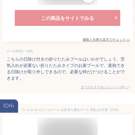
この商品をサイトでみる
価格と在庫を
楽天
でチェック
>>
ぴっの(50代・女性)
こちらの日除け付きの折りたたみプールはいかがでしょう。空
気入れが必要ない折りたたみタイプのお家プールで、遮熱でき
る日除けが取り外しできるので、必要な時だけつけることがで
きます。
全てのおすすめコメント
(
1
件)
>
10th
プール 2.1m ビニールプール 大型 折り畳みプール 空気入れ不要 【子供たちを笑顔にするHappy family pool】遊具 子供用 家庭用 折り畳み式プール くすみ ピンク 当日発送