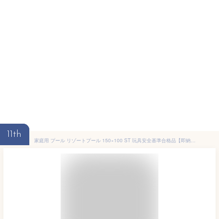
11th
家庭用 プール リゾートプール 150×100 ST 玩具安全基準合格品【即納品】 ヒオキ ノンフタル STマーク 高品質 ビニールプール 水遊び お家