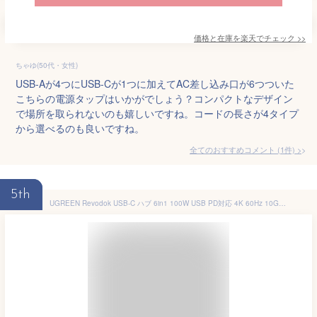
価格と在庫を
楽天
でチェック
>>
ちゃゆ(50代・女性)
USB-Aが4つにUSB-Cが1つに加えてAC差し込み口が6つついた
こちらの電源タップはいかがでしょう？コンパクトなデザイン
で場所を取られないのも嬉しいですね。コードの長さが4タイプ
から選べるのも良いですね。
全てのおすすめコメント
(
1
件)
>
5th
UGREEN Revodok USB-C ハブ 6in1 100W USB PD対応 4K 60Hz 10Gbps 高速データ転送 HDMIポート USB C 3.2 & USB-A 3.2 MacBook Pro/Air、iPad Pro、Thinkpad Rog Ally などに対応