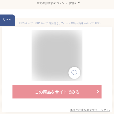
全てのおすすめコメント（2件）
2nd
USB3.0 ハブ USB3.0ハブ 電源付き、7ポート5Gbps高速 usbハブ, USB拡張 セルフパワー/バスパワー 【USB 3.0 HUB 独立スイッチ付・5V/1A ACアダプタ】
この商品をサイトでみる
価格と在庫を
楽天
でチェック
>>