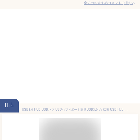
全てのおすすめコメント
(
1
件)
>
11th
USB3.0 HUB USBハブ USBハブ 4ポート高速USB3.0 の 拡張 USB Hub USB2.0 高速 軽量 独立スイッチ付 アダプター USB1.1互換