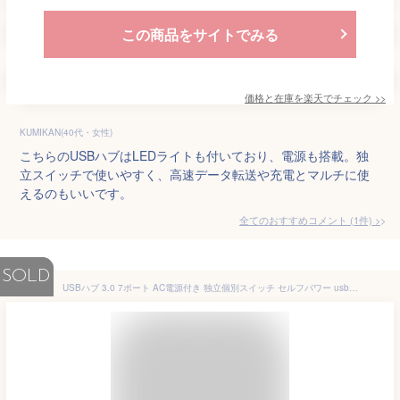
この商品をサイトでみる
価格と在庫を
楽天
でチェック
>>
KUMIKAN(40代・女性)
こちらのUSBハブはLEDライトも付いており、電源も搭載。独
立スイッチで使いやすく、高速データ転送や充電とマルチに使
えるのもいいです。
全てのおすすめコメント
(
1
件)
>
SOLD
USBハブ 3.0 7ポート AC電源付き 独立個別スイッチ セルフパワー usbコンセント 高速 バスパワー acアダプター 送料無料 ポイント消化