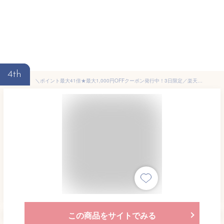
4th
＼ポイント最大41倍★最大1,000円OFFクーポン発行中！3日限定／楽天1位【MSCIEN】usbタップ 電源タップ 延長コード 2m/3m/5m 6個ac 4usb付き USB 1type-c コンセント 雷ガード usb-c マルチ スイッチ たこあし分岐 oaタップ テーブルタップ 延長ケーブル 急速充電
この商品をサイトでみる