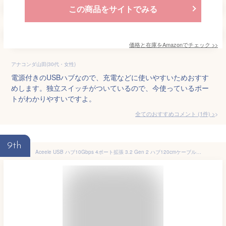
この商品をサイトでみる
価格と在庫を
Amazon
でチェック
>>
アナコンダ山田(30代・女性)
電源付きのUSBハブなので、充電などに使いやすいためおすす
めします。独立スイッチがついているので、今使っているポー
トがわかりやすいですよ。
全てのおすすめコメント
(
1
件)
>
9th
Aceele USB ハブ10Gbps 4ポート拡張 3.2 Gen 2 ハブ120cmケーブル付き 4xUSB-A ポートとType-c電源ポート付きUSB A to USB 3.2 変換アダプタ、MacBook Pro、iMac、iPad Pro、Chromebook、Samsung Galaxy 用 在宅勤務 ゲームに最適