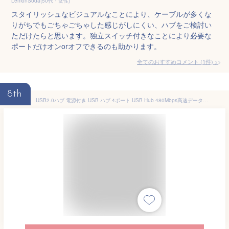
LemonSoda(50代・女性)
スタイリッシュなビジュアルなことにより、ケーブルが多くな
りがちでもごちゃごちゃした感じがしにくい、ハブをご検討い
ただけたらと思います。独立スイッチ付きなことにより必要な
ポートだけオンorオフできるのも助かります。
全てのおすすめコメント
(
1
件)
>
8th
USB2.0ハブ 電源付き USB ハブ 4ポート USB Hub 480Mbps高速データ伝送 USBハブ セルフパワー/バスパワー USB2.0 拡張 独立スイッチ付き Android/Windows/MacBook/Mac/ノートPC/Switchなど対応 43cm 黒