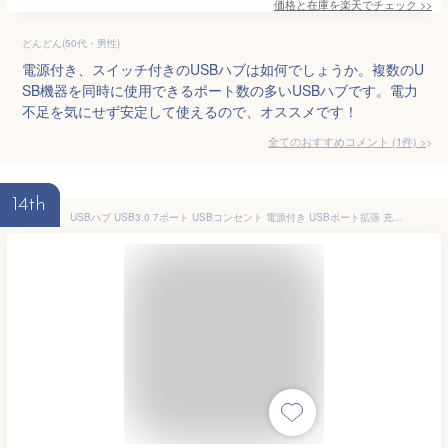
価格と在庫を
楽天
でチェック
>>
どんどん(50代・男性)
電源付き、スイッチ付きのUSBハブは如何でしょうか。複数のU
SB機器を同時に使用できるポート数の多いUSBハブです。電力
不足を気にせず安定して使えるので、オススメです！
全てのおすすめコメント
(
1
件)
>
14th
USBハブ USB3.0 7ポート USBコンセント 電源付き USBポート拡張 充電可 高速データ転送 独立スイッチ付き LEDライト付き 最大転送速度5Gbps パソコン