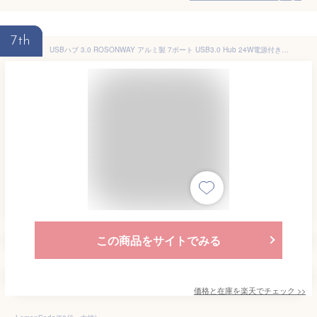
7th
USBハブ 3.0 ROSONWAY アルミ製 7ポート USB3.0 Hub 24W電源付き バスパワーとセルフパワー両用 独立スイッチ 5Gbps高速転送、12V/2A ACアダプター(RSH-A37S)
この商品をサイトでみる
価格と在庫を
楽天
でチェック
>>