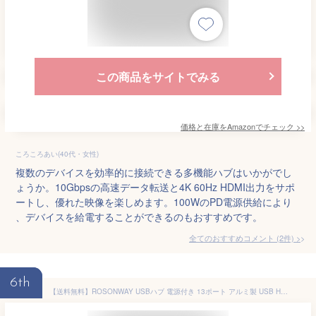
この商品をサイトでみる
価格と在庫を
Amazon
でチェック
>>
ころころあい(40代・女性)
複数のデバイスを効率的に接続できる多機能ハブはいかがでし
ょうか。10Gbpsの高速データ転送と4K 60Hz HDMI出力をサポ
ートし、優れた映像を楽しめます。100WのPD電源供給により
、デバイスを給電することができるのもおすすめです。
全てのおすすめコメント
(
2
件)
>
6th
【送料無料】ROSONWAY USBハブ 電源付き 13ポート アルミ製 USB Hub 3.0 72W 5Gbps高速転送 セルフパワー 独立スイッチ付 12V/6A ACアダプタ付き(RSH-A13-5G)