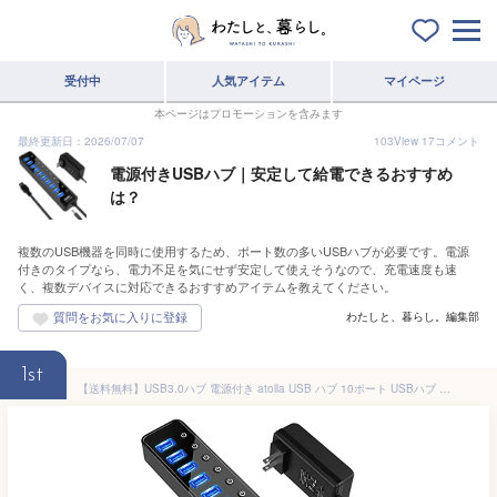
受付中
人気アイテム
マイページ
本ページはプロモーションを含みます
最終更新日：2026/07/07
103
View
17
コメント
電源付きUSBハブ｜安定して給電できるおすすめ
は？
複数のUSB機器を同時に使用するため、ポート数の多いUSBハブが必要です。電源
付きのタイプなら、電力不足を気にせず安定して使えそうなので、充電速度も速
く、複数デバイスに対応できるおすすめアイテムを教えてください。
わたしと、暮らし。編集部
1st
【送料無料】USB3.0ハブ 電源付き atolla USB ハブ 10ポート USBハブ セルフパワー/バスパワー USB Hub 5Gbps高速データ伝送 USB3.0 拡張 独立スイッチ付き 12V/2.5A ACアダプタ付き Android/Windows/MacBook/Mac/Surface Pro等システムとノートPC対応