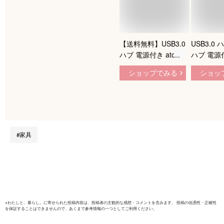
【送料無料】USB3.0
USB3.0 ハ
ハブ 電源付き atolla
ハブ 電源
USB ハブ 10ポート
ート5Gbp
ショップでみる
ショッ
USBハブ セルフパワ
ハブ, US
ー/バスパワー USB
フパワー/
Hub 5Gbps高速デー
【USB 3.
タ伝送 USB3.0 拡張
スイッチ付
独立スイッチ付き
ACアダプ
12V/2.5A ACアダプ
家具
タ付き
Android/Windows/M
acBook/Mac/Surface
Pro等システムとノ
ートPC対応
※
わたしと、暮らし。
に寄せられた投稿内容は、投稿者の主観的な感想・コメントを含みます。 投稿の信憑性・正確性
を保証することはできませんので、あくまで参考情報の一つとしてご利用ください。