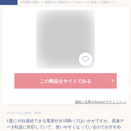
JESWO USBハブ 電源付き USB3.0ハブ 10ポートの 拡張+ 1充電ポート セルフパワー USB Hub 5Gbps高速データ伝送 USB3.0 拡張 独立スイッチ付き 12V3A ACアダプタ付き Android/Windows/MacBook/Mac/Surface Pro等システムとノートPC対応
この商品をサイトでみる
価格と在庫を
Amazon
でチェック
>>
コーヒーさん(40代・男性)
1度に10台接続できる電源付きUSBハブはいかがですか。高速デ
ータ転送に対応していて、使いやすくなっているのでおすすめ