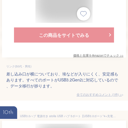
この商品をサイトでみる
価格と在庫を
Amazon
でチェック
>>
リンク(50代・男性)
差し込み口が横についており、埃などが入りにくく、安定感も
あります。すべてのポートがUSB3.2Gen2に対応しているので
、データ移行が捗ります。
全てのおすすめコメント
(
1
件)
>
10th
USB3.0ハブ 電源付き atolla USB ハブ 5ポート【USB3.0ポート*4+充電ポート*1】USBハブ セルフパワー/バスパワー USB HUB アルミニウム・独立スイッチ付き USB 3.0 拡張 5Gbps高速データ伝送 Android/Windows/MacBook/Mac/Surface Pro等システムとノートPC対応