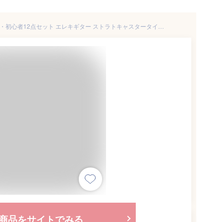
BUSKER’S BST-Standard 単品・初心者12点セット エレキギター ストラトキャスタータイプ ローステッドメイプルネック パステルカラー バスカーズ
商品をサイトでみる