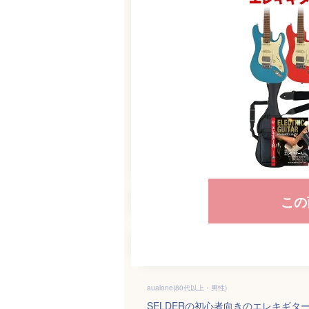
この
aualone(80代以上・男性)
SELDERの初心者向きのエレキギ