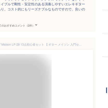
メイプルで剛性・安定性のある演奏しやすいエレキギター
あり、コスト的にもリーズナブルなものですので、良いの
てのおすすめコメント（2件）
エレキギター レスポールタイプ Maison LP-28 13点初心者セット 【 ギター メイソン 入門セット LP28 】【大型荷物】【5と0のつく日は当店ポイント5倍！】