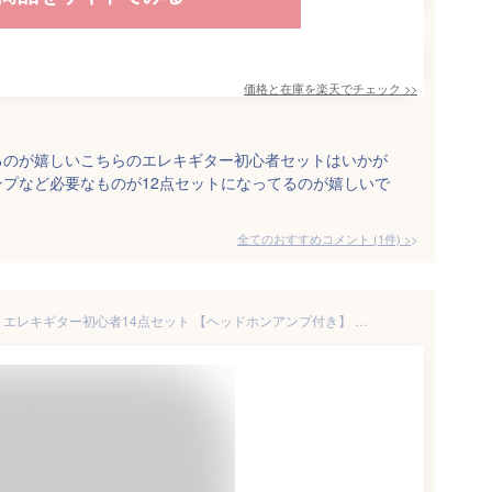
価格と在庫を
楽天
でチェック
>>
るのが嬉しいこちらのエレキギター初心者セットはいかが
プなど必要なものが12点セットになってるのが嬉しいで
全てのおすすめコメント
(
1
件)
>
YAMAHA PACIFICA112VM RM エレキギター初心者14点セット 【ヘッドホンアンプ付き】 レッドメタリック ヤマハ パシフィカ PAC112【WEBSHOP限定】