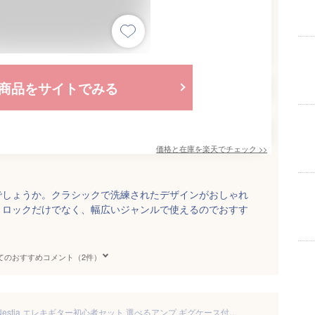
商品をサイトでみる
価格と在庫を
楽天
でチェック
>>
でしょうか。クラシックで洗練されたデザインがおしゃれ
、ロックだけでなく、幅広いジャンルで使えるのでおすす
てのおすすめコメント（2件）
【丈夫なギグケース付】 Eris. Nestia エレキギター初心者セット 選べるアンプ ギグケース付き ローステッドメイプルネック SSHピックアップ コイルタップ対応 ストラトキャスタータイプ エリス 【レビューでFenderピック12枚プレゼント】