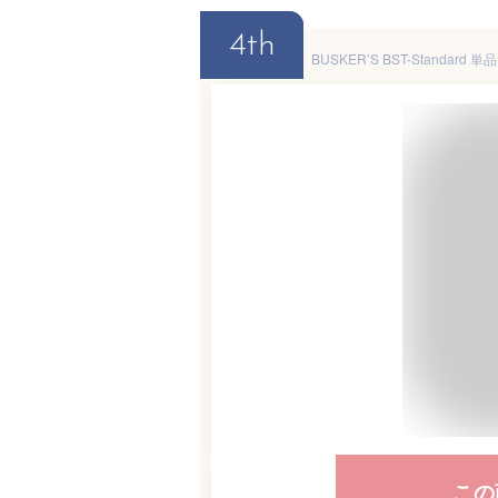
4th
この