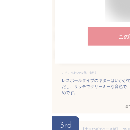
この
ころころあい(40代・女性)
レスポールタイプのギターはいかが
だし、リッチでクリーミーな音色で
めです。
全
3rd