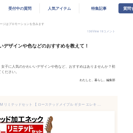
受付中の質問
人気アイテム
特集記事
質問
ージはプロモーションを含みます
136
View
19
コメント
いデザインや色などのおすすめを教えて！
！女子に人気のかわいいデザインや色など、おすすめはありませんか？初
てください。
わたしと、暮らし。編集部
エレキギター SELDER ST-33RM リミテッドセット 【 ローステッドメイプル ギター エレキ セルダー 初心者セット 入門セット ST33RM プレゼントにおすすめ 】【2月1日は当店ポイント5倍！】