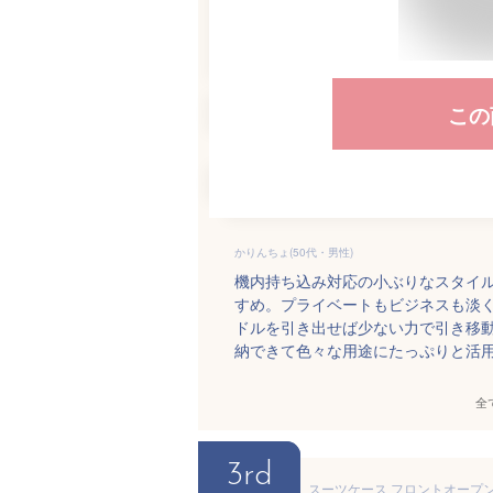
この
かりんちょ(50代・男性)
機内持ち込み対応の小ぶりなスタイ
すめ。プライベートもビジネスも淡
ドルを引き出せば少ない力で引き移
納できて色々な用途にたっぷりと活
全
3rd