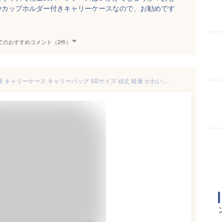
やカップホルダー付きキャリーケースなので、お勧めです
てのおすすめコメント（2件）
スーツケース 機内持ち込み 軽量 キャリーケース キャリーバッグ SSサイズ 頑丈 軽量 かわいい TSAロック付き おしゃれ おすすめ 女性 SSサイズ 超軽量 軽い 人気 小型 2日 3日 小型 T9088 8088 TANOBI【12ケ月品質保証】