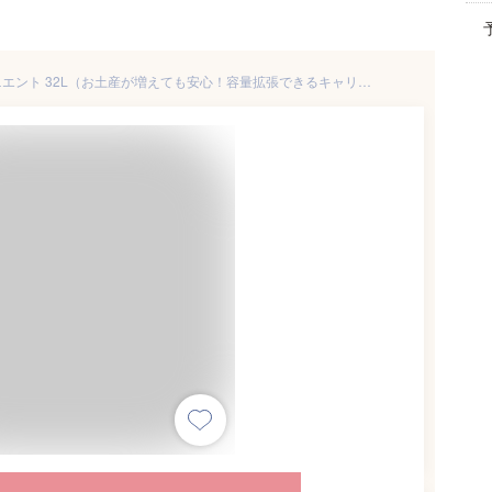
スーツケース Sサイズ コンビニエント 32L（お土産が増えても安心！容量拡張できるキャリーバッグ）TSAロック 軽量 静音 国際線 国内線 機内 持ち込み 国内 海外 旅行 修学旅行 日帰り 一泊二日 エキスパンダブル レディース 女性 メンズ 男性 キャリーケース 出張 ビジネス