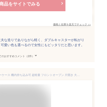
商品をサイトでみる
価格と在庫を
楽天
でチェック
>>
丈夫な造りでありながら軽く、ダブルキャスターが転がり
。可愛い色も選べるので女性にもピッタリだと思います。
てのおすすめコメント（2件）
[RTmoni] スーツケース キャリーケース 機内持ち込み可 超軽量 フロントオープン 片開き 大容量 多機能 (USBポート/拡張機能/カップホルダー/フック) ハードトロリー 耐衝撃 360°回転の キャスター TSAロック ビジネス 旅行 出張 (ブルー/Sサイズ/40L/1-3泊/機内持込)