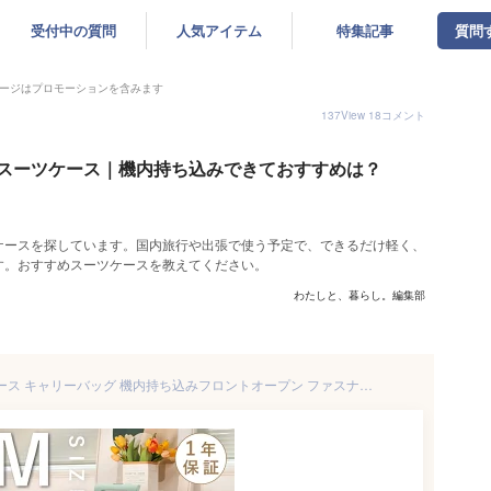
受付中の質問
人気アイテム
特集記事
質問
ージはプロモーションを含みます
137
View
18
コメント
スーツケース｜機内持ち込みできておすすめは？
ケースを探しています。国内旅行や出張で使う予定で、できるだけ軽く、
す。おすすめスーツケースを教えてください。
わたしと、暮らし。編集部
クーポンで7199円～ スーツケース キャリーバッグ 機内持ち込みフロントオープン ファスナータイプ Mサイズ Sサイズ 前ポケット USBポート付き カップホルダー付き ダイヤル式 トップオープン 前開き キャリーバッグ 小型 ビジネス 出張 旅行 メンズ