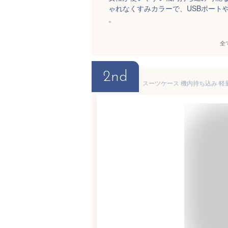
ゃれなくすみカラーで、USBポート
。
全
2nd