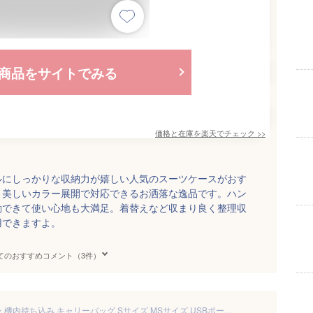
商品をサイトでみる
価格と在庫を
楽天
でチェック
>>
ルにしっかりな収納力が嬉しい人気のスーツケースがおす
く美しいカラー展開で対応できるお洒落な逸品です。ハン
動できて使い心地も大満足。着替えなど収まり良く整理収
用できますよ。
てのおすすめコメント（3件）
スーツケース フロントオープン 機内持ち込み キャリーバッグ Sサイズ MSサイズ USBポート付き ドリンクホルダー付き かわいい ストッパー付き 静音 ダブルキャスター 軽量 静か 女性 頑丈 海外 1日〜3日用 4日〜7日用 小型 おしゃれ TANOBI