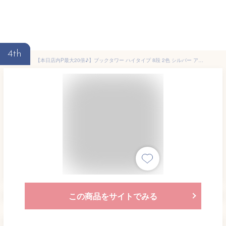
4th
【本日店内P最大20倍♪】ブックタワー ハイタイプ 8段 2色 シルバー アイボリー ブックシェルフ スリム 縦型 本棚 本立て 積む 収納 スチール アンティーク レトロ デザイナーズ メイドインジャパン 日本製 人気
この商品をサイトでみる