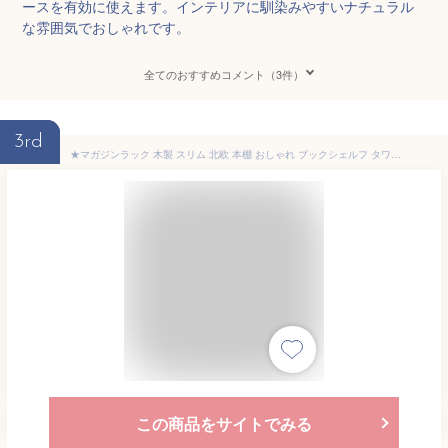
ースを有効に使えます。インテリアに馴染みやすいナチュラル
な雰囲気でおしゃれです。
全てのおすすめコメント（3件）
3rd
★マガジンラック 木製 スリム 北欧 本棚 おしゃれ ブックシェルフ タワー 飾り棚 オープンラック リビングラック インテリアラック 木目 ソファー横 ナチュラル ブラウン 茶 ホワイト 9段 収納 本立て 書棚 「商：小」「才：2」
この商品をサイトでみる