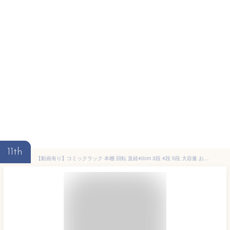
11th
【動画有り】コミックラック 本棚 回転 直経40cm 3段 4段 5段 大容量 おしゃれ 落下防止 高さ128cm/160cm ぐるぐる本棚 子供 収納ラック 収納棚 書棚 コミックラック ブックシェルフ 回転式 回転式コミックラック すき間 丸型 ブックタワー 突っ張り ラック dvdラック 本箱