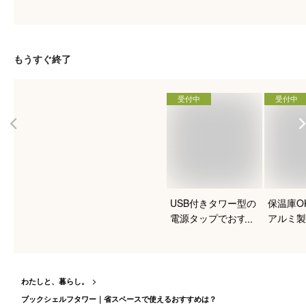
すすめは？
クのおす
たい！
もうすぐ終了
受付中
受付中
USB付きタワー型の
保温庫O
電源タップでおすす
アルミ製
めはありますか？
すすめは
わたしと、暮らし。
ブックシェルフタワー｜省スペースで使えるおすすめは？