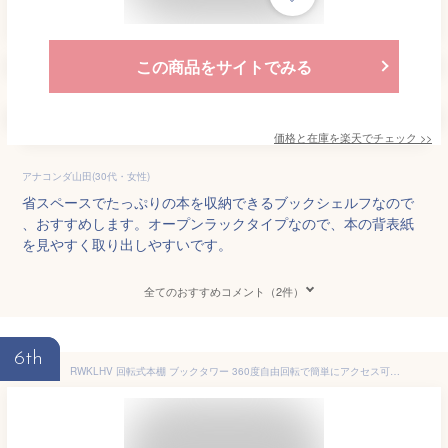
この商品をサイトでみる
価格と在庫を
楽天
でチェック
>>
アナコンダ山田(30代・女性)
省スペースでたっぷりの本を収納できるブックシェルフなので
、おすすめします。オープンラックタイプなので、本の背表紙
を見やすく取り出しやすいです。
全てのおすすめコメント（2件）
6th
RWKLHV 回転式本棚 ブックタワー 360度自由回転で簡単にアクセス可能 厳選された竹素材 強くて耐久性があります 複数の仕様と大容量で 1 つの棚で本の保管ニーズを満たします 耐荷重シャーシは安定しており スムーズに回転します 内蔵クロスストップ 本棚 大容量 おしゃれ 勉強部屋や寝室に最適(木の色,37cmx37x149cm)