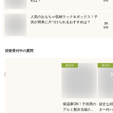
回答
人気のおもちゃ収納ラック＆ボックス！子
供が簡単に片づけられるおすすめは？
39
回答
回答受付中の質問
受付中
受付中
保温庫OK！子供用の
頑丈な2
アルミ製弁当箱のお
ター付ハ