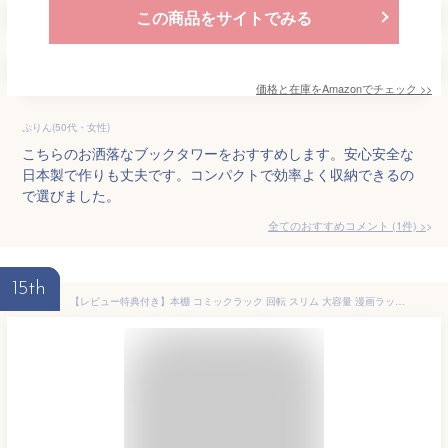
この商品をサイトでみる
価格と在庫を
Amazon
でチェック
>>
ぷりん(50代・女性)
こちらのお洒落なブックタワーをおすすめします。安心安全な
日本製で作りも丈夫です。コンパクトで効率よく収納できるの
で選びました。
全てのおすすめコメント
(
1
件)
>
15th
【レビュー特典付き】本棚 コミックラック 回転 スリム 大容量 漫画ラック マンガ オシャレ 収納 ラック 薄型 白 回転式 木製 ハイタイプ cd 文庫本 dvd 省スペース 子ども おしゃれ ホワイト 単行本 幅50cm 一人暮らし ブラウン コンパクト