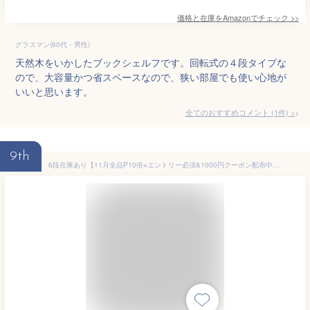
価格と在庫を
Amazon
でチェック
>>
グラスマン(60代・男性)
天然木をいかしたブックシェルフです。回転式の４段タイプな
ので、大容量かつ省スペースなので、狭い部屋でも使い心地が
いいと思います。
全てのおすすめコメント
(
1
件)
>
9th
6段在庫あり【11月全品P10倍※エントリー必須&1000円クーポン配布中】ESLUVE ブックタワー 本棚 ブックシェルフ コンパクト 大容量 書架 書棚 省スペース スリム 薄型 オープンラック 飾り棚 収納 シェルフ 絵本棚 コミックラック スリムラック 6段 おしゃれ A4 2年保証