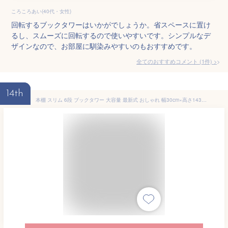
ころころあい(40代・女性)
回転するブックタワーはいかがでしょうか。省スペースに置け
るし、スムーズに回転するので使いやすいです。シンプルなデ
ザインなので、お部屋に馴染みやすいのもおすすめです。
全てのおすすめコメント
(
1
件)
>
14th
本棚 スリム 6段 ブックタワー 大容量 最新式 おしゃれ 幅30cm×高さ143cm 収納棚 隙間収納 収納ラック 収納棚 オープンラック シェルフ 木製棚板 スチールフレーム 省スペース 組立簡単 オフィス キッチン収納 書棚 インテリア