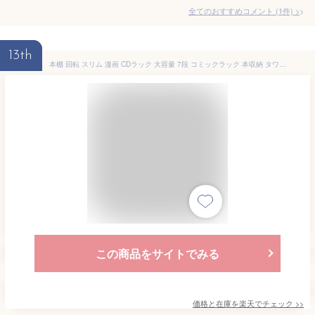
全てのおすすめコメント
(
1
件)
>
13th
本棚 回転 スリム 漫画 CDラック 大容量 7段 コミックラック 本収納 タワー CD収納 ブックラック 書棚 多目的ラック 収納棚 丸窓タイプ DVDラック 回転式本棚 コミック オシャレ 多目的ラック 回転コミックラック 北欧 マンガ ブックシェルフ すき間 文庫本
この商品をサイトでみる
価格と在庫を
楽天
でチェック
>>