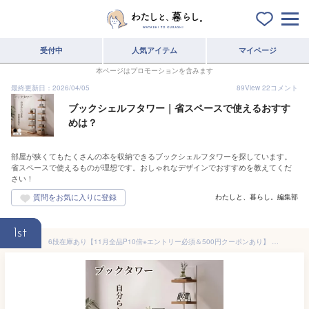
受付中
人気アイテム
マイページ
本ページはプロモーションを含みます
最終更新日：2026/04/05
89
View
22
コメント
ブックシェルフタワー｜省スペースで使えるおすす
めは？
部屋が狭くてもたくさんの本を収納できるブックシェルフタワーを探しています。
省スペースで使えるものが理想です。おしゃれなデザインでおすすめを教えてくだ
さい！
わたしと、暮らし。編集部
1st
6段在庫あり【11月全品P10倍※エントリー必須＆500円クーポンあり】 ESLUVE ブックタワー タワーシェルフ 図鑑 本棚 ブックシェルフ 省スペース 飾り棚 大容量 A4 書棚 コンパクト オープンラック 絵本棚 シンプル 読書 一人暮らし 子供 書棚 組立簡単 収納棚 コミックック