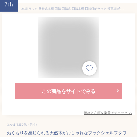
7th
本棚 ラック 回転式本棚 回転 回転式 回転本棚 回転収納ラック 漫画棚 絵本ラック 漫画棚 スライド本棚 ブックシェルフ くるくる絵本棚 絵本棚 天然木 3段 4段 5段 ブックタワー 省スペース 隙間収納 スリム ハイタイプ コーナー 文庫本 コミック 漫画 CD/DVD対応 海外通販
この商品をサイトでみる
価格と在庫を
楽天
でチェック
>>
はなまる(50代・男性)
ぬくもりを感じられる天然木がおしゃれなブックシェルフタワ