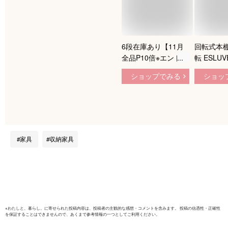
6段在庫あり【11月
回転式本棚
全品P10倍※エントリ
転 ESLU
ー必須＆500円クー
木製 スリ
ショップでみる
ショッ
ポンあり】 ESLUVE
おしゃれ 3
ブックタワー タワー
段 A4 子
シェルフ 図鑑 本棚
転本棚 ブ
ブックシェルフ 省ス
フ 省スペ
ペース 飾り棚 大容
ック収納棚
量 A4 書棚 コンパク
ク コミッ
家具
収納家具
ト オープンラック
棚 DVDラ
絵本棚 シンプル 読
棚 2年保
書 一人暮らし 子供
書棚 組立簡単 収納
棚 コミックック
※
わたしと、暮らし。
に寄せられた投稿内容は、投稿者の主観的な感想・コメントを含みます。 投稿の信憑性・正確性
を保証することはできませんので、あくまで参考情報の一つとしてご利用ください。