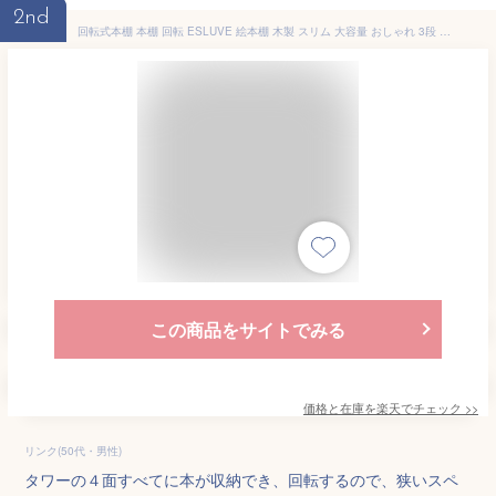
2nd
回転式本棚 本棚 回転 ESLUVE 絵本棚 木製 スリム 大容量 おしゃれ 3段 4段 5段 A4 子供 回転式 回転本棚 ブックシェルフ 省スペース コミック収納棚 回転ラック コミックラック 棚 DVDラック 飾り棚 2年保証
この商品をサイトでみる
価格と在庫を
楽天
でチェック
>>
リンク(50代・男性)
タワーの４面すべてに本が収納でき、回転するので、狭いスペ