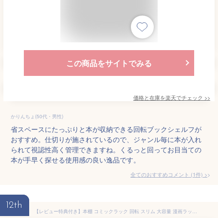
この商品をサイトでみる
価格と在庫を
楽天
でチェック
>>
かりんちょ(50代・男性)
省スペースにたっぷりと本が収納できる回転ブックシェルフが
おすすめ。仕切りが施されているので、ジャンル毎に本が入れ
られて視認性高く管理できますね。くるっと回ってお目当ての
本が手早く探せる使用感の良い逸品です。
全てのおすすめコメント
(
1
件)
>
12th
【レビュー特典付き】本棚 コミックラック 回転 スリム 大容量 漫画ラック マンガ オシャレ 収納 ラック 薄型 白 回転式 木製 ハイタイプ cd 文庫本 dvd 省スペース 子ども おしゃれ ホワイト 単行本 幅50cm 一人暮らし ブラウン コンパクト