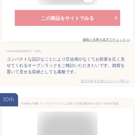
この商品をサイトでみる
価格と在庫を
楽天
でチェック
>>
LemonSoda(50代・女性)
コンパクトな設計なことにより圧迫感がなくてお部屋を広く見
せてくれるオープンラックをご検討いただきたいです。雑貨を
置いて見せる収納としても素敵です。
全てのおすすめコメント
(
1
件)
>
10th
Fuwata 本棚 ブックタワー スリム 6段 大容量 幅30cm×高さ143cm 収納棚 隙間収納 収納ラック オープンラック シェルフ 木製棚板 スチールフレーム 省スペース 組立簡単 書棚 インテリア (黒いフレーム, 6段)