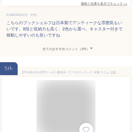
価格と在庫を
楽天
でチェック
>>
KUMIKAN(40代・女性)
こちらのブックシェルフは日本製でアンティークな雰囲気もい
いです。8段と収納力も高く、2色から選べ、キャスター付きで
移動しやすいのも良いですね
全てのおすすめコメント（2件）
5th
【P10倍＆5％OFFクーポン配布中！】マガジンラック 木製 スリム 北欧 本棚 おしゃれ ブックシェルフ タワー 飾り棚 オープンラック リビングラック インテリアラック 木目 ソファー横 ナチュラル ブラウン 茶 ホワイト 9段 収納 本立て 書棚 「商：小」「才：2」