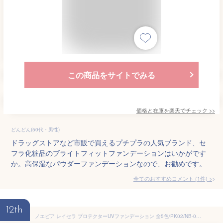
この商品をサイトでみる
価格と在庫を
楽天
でチェック
>>
どんどん(50代・男性)
ドラッグストアなど市販で買えるプチプラの人気ブランド、セ
フラ化粧品のブライトフィットファンデーションはいかがです
か。高保湿なパウダーファンデーションなので、お勧めです。
全てのおすすめコメント
(
1
件)
>
12th
ノエビア レイセラ プロテクターUVファンデーション 全5色/PK02/NB-03-NB04-NO-02/NO-03 パウダーファンデーション 崩れない 透明感 UV ウォータープルーフ 皮脂吸着 オイル ツヤ 毛穴 保湿 乾燥 人気 おすすめ