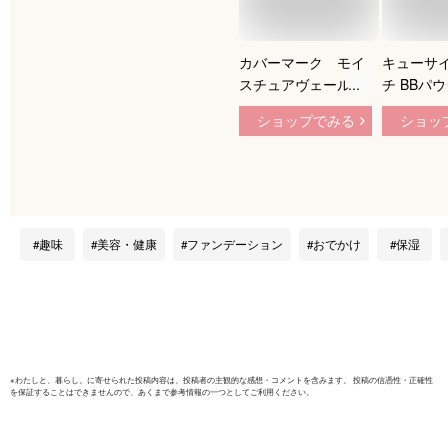
カバーマーク モイ
キューサイ
スチュアヴェールLX
チ BBパ
全5色：MN10 MN20
ンデーショ
ショップでみる
ショッ
MN30 MN40
フィル（
MO20 詰替用 カバ
2個まとめ
ーマークファンデー
肌色用のみ
ション パウダーファ
ンワンフ
ンデーション
ョン カバ
COVERMARK(cover
イス パウ
趣味
美容・健康
ファンデーション
おでかけ
保湿
mark) パウダリーフ
隠し 化粧
ァンデーション 毛穴
ち シミ 
カバー力 保湿 皮脂
化粧下地 
ツヤ つや うるおい
成分 日焼
潤い しっとり 乾燥
紫外線
※
わたしと、暮らし。
に寄せられた投稿内容は、投稿者の主観的な感想・コメントを含みます。 投稿の信憑性・正確性
を保証することはできませんので、あくまで参考情報の一つとしてご利用ください。