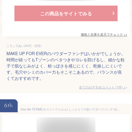
この商品をサイトでみる
価格と在庫を
楽天
でチェック
>>
ころころあい(40代・女性)
MAKE UP FOR EVERのパウダーファンデはいかがでしょうか。
時間が経ってもTゾーンのベタつきやヨレを防げるし、細かな粒
子で肌なじみがよく、粉っぽさを感じにくく、乾燥しにくいで
す。毛穴やシミのカバー力もそこそこあるので、バランスが良
くておすすめです。
全てのおすすめコメント
(
1
件)
>
6th
Kiss Me FERME(キスミーフェルム) しっとりツヤ肌パウダーファンデ 02 自然な肌色 11g 表情ジワにも対応 保湿タイプ SPF25 PA++