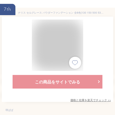
7th
ナリス セルグレース パウダーファンデーション 全8色(130 150 500 530 550 570 730 750) SPF30 PA+++ ノンケミカル 紫外線吸収剤不使用 カバー力 ツヤ 肌 毛穴 黒ずみ 崩れない くずれない くすみ シミ しみ 保湿 乾燥 エイジング 年齢肌
この商品をサイトでみる
価格と在庫を
楽天
でチェック
>>
咲ぱぱ