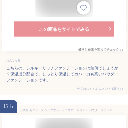
この商品をサイトでみる
価格と在庫を
楽天
でチェック
>>
だんごっ鼻
こちらの、シルキーリッチファンデーションは如何でしょうか
？保湿成分配合で、しっとり保湿してカバー力も高いパウダー
ファンデーションです。
全てのおすすめコメント
(
3
件)
>
15th
公式店 セフィーヌ シルクウェットパウダー レフィル パウダーファンデ 汗に強い 皮脂に強い SPF30 PA+++ 保湿成分 さらさら CEFINE 崩れにくい プロ品質 OC110 OC100 OC90 時間が経つほど美しい 毛穴ケア 正規品 シルキー カバー力 キープ力 エイジングケア