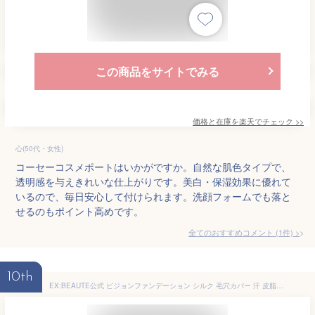
この商品をサイトでみる
価格と在庫を
楽天
でチェック
>>
心(50代・女性)
コーセーコスメポートはいかがですか。自然な肌色タイプで、
透明感を与えきれいな仕上がりです。美白・保湿効果に優れて
いるので、毎日安心して付けられます。洗顔フォームでも落と
せるのもポイント高めです。
全てのおすすめコメント
(
1
件)
>
10th
EX:BEAUTE公式 ビジョンファンデーション シルク 毛穴カバー 汗 皮脂に強い 崩れにくい パウダーファンデーション 日本製 国産 (オークル02 自然な印象, ケース付) エクスボーテ