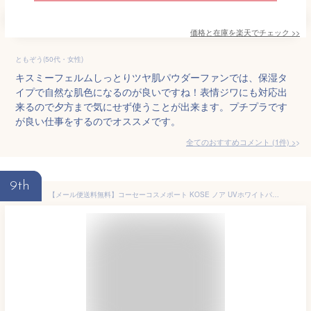
価格と在庫を
楽天
でチェック
>>
ともぞう(50代・女性)
キスミーフェルムしっとりツヤ肌パウダーファンでは、保湿タ
イプで自然な肌色になるのが良いですね！表情ジワにも対応出
来るので夕方まで気にせず使うことが出来ます。プチプラです
が良い仕事をするのでオススメです。
全てのおすすめコメント
(
1
件)
>
9th
【メール便送料無料】コーセーコスメポート KOSE ノア UVホワイトパウダーファンデ EX オークル40 [SPF25 PA++] (10.5g) ＜美白 保湿 透明感＞