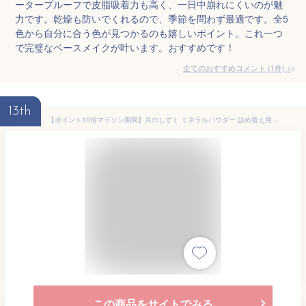
ータープルーフで皮脂吸着力も高く、一日中崩れにくいのが魅
力です。乾燥も防いでくれるので、季節を問わず最適です。全5
色から自分に合う色が見つかるのも嬉しいポイント。これ一つ
で完璧なベースメイクが叶います。おすすめです！
全てのおすすめコメント
(
1
件)
>
13th
【ポイント10倍マラソン期間】月のしずく ミネラルパウダー 詰め替え用 11g ゆの里 パウダーファンデーション SPF22 PA 素肌感覚の 美肌 に早変わり！コスメ 肌に優しい 自然派 無添加 乾燥肌 敏感肌 美白 保湿 温泉水 新商品 送料無料
この商品をサイトでみる