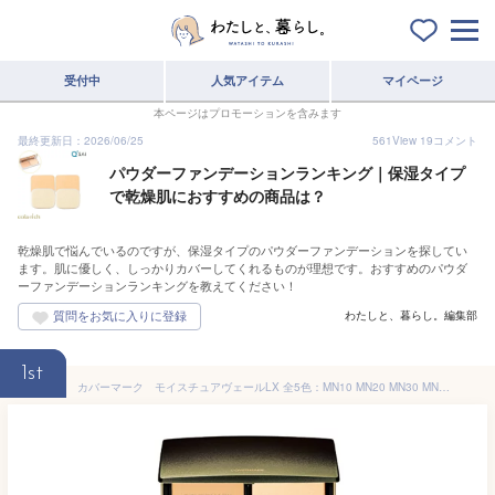
受付中
人気アイテム
マイページ
本ページはプロモーションを含みます
最終更新日：2026/06/25
561
View
19
コメント
パウダーファンデーションランキング｜保湿タイプ
で乾燥肌におすすめの商品は？
乾燥肌で悩んでいるのですが、保湿タイプのパウダーファンデーションを探してい
ます。肌に優しく、しっかりカバーしてくれるものが理想です。おすすめのパウダ
ーファンデーションランキングを教えてください！
わたしと、暮らし。編集部
1st
カバーマーク モイスチュアヴェールLX 全5色：MN10 MN20 MN30 MN40 MO20 詰替用 カバーマークファンデーション パウダーファンデーション COVERMARK(covermark) パウダリーファンデーション 毛穴 カバー力 保湿 皮脂 ツヤ つや うるおい 潤い しっとり 乾燥 紫外線