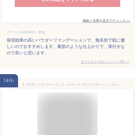
価格と在庫を
楽天
でチェック
>>
アナコンダ山田(30代・女性)
保湿効果の高いパウダーファンデーションで、無添加で肌に優
しいのでおすすめします。素肌のような仕上がりで、薄付きな
ので良いと思います。
全てのおすすめコメント
(
3
件)
>
14th
【 パウダーファンデーション 】シルキーリッチファンデーション カバー力 SPF30 PA+++ 毛穴 ファンデーション マット 毛穴カバー 透明感 パウダーファンデ レフィル 長時間キープ ツヤ肌 詰め替え用 しっとり スキンケア 陶器肌 なめらか 保湿成分 ケース別売り