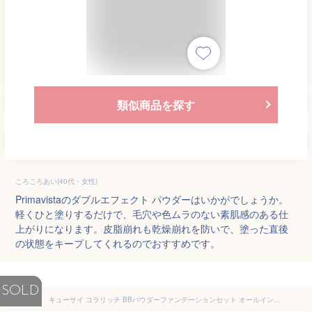
類似商品を探す
ころころあい(40代・女性)
Primavistaのダブルエフェクト パウダーはいかがでしょうか。
軽くひと塗りするだけで、毛穴や色ムラのない素肌感のある仕
上がりになります。皮脂崩れも乾燥崩れを防いで、塗った直後
の状態をキープしてくれるのでおすすめです。
SOLD
キューサイ コラリッチ BBパウダーファンデーションセット オールインワン 化粧品 こらりっち 普通肌色用のみ オールインワンファンデーション カバー力 フェイス パウダー シミ隠し 50代 日焼け止め 化粧持ち シワ くすみ 化粧下地 保湿 美肌成分 UVカット