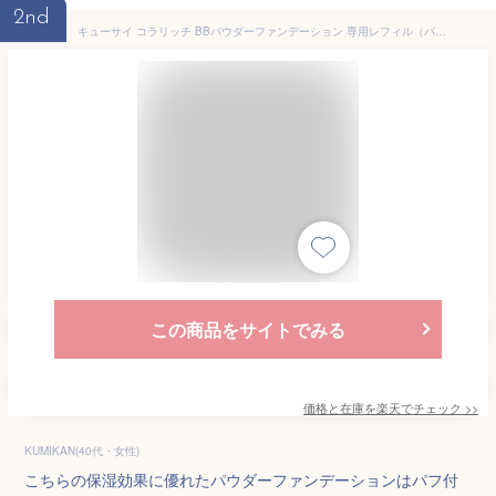
2nd
キューサイ コラリッチ BBパウダーファンデーション 専用レフィル（パフ付き）2個まとめ買い 普通肌色用のみ オールインワンファンデーション カバー力 フェイス パウダー シミ隠し 化粧品 化粧持ち シミ シワ くすみ 化粧下地 保湿 美肌成分 日焼け止め
この商品をサイトでみる
価格と在庫を
楽天
でチェック
>>
KUMIKAN(40代・女性)
こちらの保湿効果に優れたパウダーファンデーションはパフ付