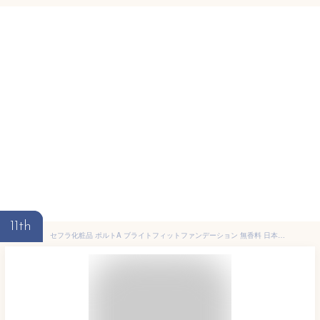
11th
セフラ化粧品 ポルトA ブライトフィットファンデーション 無香料 日本製 11g ベースメイク ウォータープルーフ プチプラ UVカット SPF26 PA++ 高密着 パウダーファンデ 保湿成分配合 皮脂抑制 セラミド ヒアルロン酸