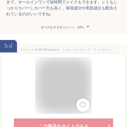
きで、オールインワンで短時間でメイクもできます。シミもし
っかりカバーしカバー力も高く、保湿成分や美肌成分も配合さ
れているのがいいですね。
全てのおすすめコメント（2件）
3rd
アクセーヌ ACSEINE(acseine) シルキィモイスチュア ファンデーション 詰替え用 パウダーファンデーション ニキビ にきび 乾燥 保湿 敏感肌 エイジング 低刺激 アルコールフリー エタノールフリー 無添加 無香料 無着色 界面活性剤フリー 20代 30代 40代 50代 60代
この商品をサイトでみる