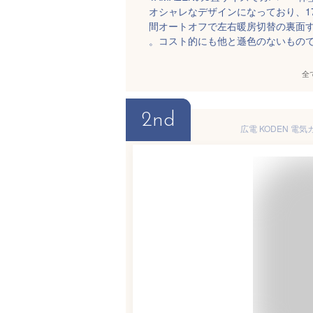
オシャレなデザインになっており、17
間オートオフで左右暖房切替の裏面
。コスト的にも他と遜色のないもの
全
2nd
広電 KODEN 電気