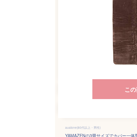
この
aualone(80代以上・男性)
YAMAZENの3畳サイズでカバー