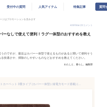
受付中の質問
人気アイテム
特集記事
質問
ージはプロモーションを含みます
409
View
20
コメント
バーなしで使えて便利！ラグ一体型のおすすめを教え
思うのですが、最近はカバー一体型で使えるものがあると聞いて便利そう
れる快適さや、掃除のしやすいものなどおすすめを教えてください。
わたしと、暮らし。編集部
[山善] 空気をきれいにする ホットカーペット 3畳タイプ (カバー一体型) (省電力モード搭載) (室温センサー) (6時間オートON/OFFタイマー) (ダニ退治機能) (左右暖房面切替) (裏面すべり止め加工) (176cm×176cm) ブラウン SUEG-SF30