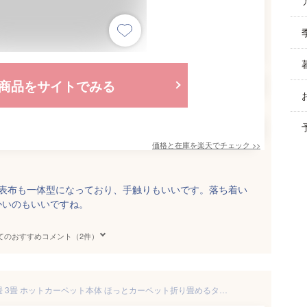
商品をサイトでみる
価格と在庫を
楽天
でチェック
>>
は表布も一体型になっており、手触りもいいです。落ち着い
かいのもいいですね。
てのおすすめコメント（2件）
ホットカーペット 1畳 1.5畳 2畳 3畳 ホットカーペット本体 ほっとカーペット折り畳めるタイプ NU-102/NU-156/NU-201/NU-301 節電 電気カーペット 床暖房カーペット 一畳 二畳 三畳 ほっとカーペット 【送料無料】 山善/YAMAZEN/ヤマゼン