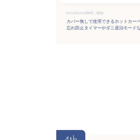
のりのりのり(50代・女性)
カバー無しで使用できるホットカー
忘れ防止タイマーやダニ退治モード
4th