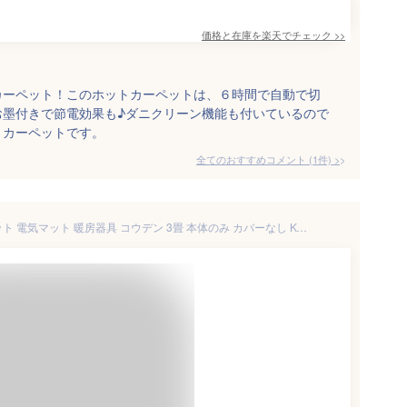
価格と在庫を
楽天
でチェック
>>
カーペット！このホットカーペットは、６時間で自動で切
お墨付きで節電効果も♪ダニクリーン機能も付いているので
トカーペットです。
全てのおすすめコメント
(
1
件)
>
ホットカーペット 電気カーペット 電気マット 暖房器具 コウデン 3畳 本体のみ カバーなし KODEN 消臭 ダニクリーン 暖房面切替 235×195cm VWU301H-S