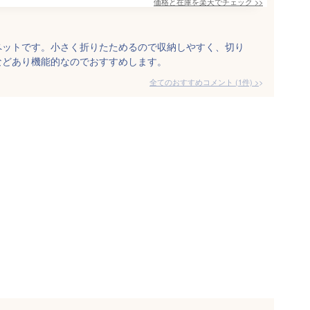
価格と在庫を
楽天
でチェック
>>
ペットです。小さく折りたためるので収納しやすく、切り
などあり機能的なのでおすすめします。
全てのおすすめコメント
(
1
件)
>