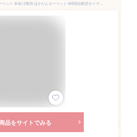
ホットカーペット 本体(電気カーペット 本体) 2畳用 ほかだんカーペット 6時間自動切タイマー(節電) ダニ退治(清潔) 2畳用ヒーター単体【RCP】 ホットカーペット本体のみ2畳サイズ
商品をサイトでみる