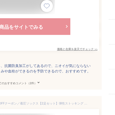
商品をサイトでみる
価格と在庫を
楽天
でチェック
>>
し、抗菌防臭加工がしてあるので、ニオイが気にならない
くみや血栓ができるのを予防できるので、おすすめです。
てのおすすめコメント（2件）
＼SALE限定P10倍！最大15％OFFクーポン／着圧ソックス【2足セット】弾性ストッキング 夜用 夜 大きいサイズ ひざ下 ベージュ 黒 下肢静脈瘤 レディース メンズ 男性 マタニティ 静脈瘤 加圧ソックス 立ち仕事 美脚 女性用 靴下 ふくらはぎ むくみ サポーター 寝るとき