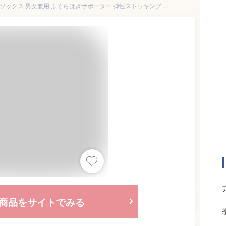
Mediken【一般医療機器】着圧ソックス 男女兼用 ふくらはぎサポーター 弾性ストッキング 血行促進 むくみリンパソックス 加圧 引き締め美脚 立ち仕事 段階圧力設計 レディース メンズ 黒 (JP, アルファベット, M, ブラック)
商品をサイトでみる