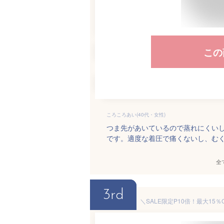
この
ころころあい(40代・女性)
つま先があいているので蒸れにくい
です。適度な着圧で痛くないし、む
全
3rd