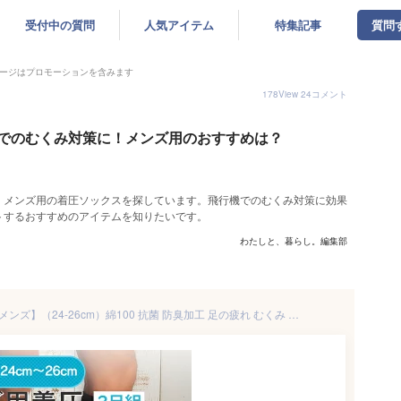
受付中の質問
人気アイテム
特集記事
質問
ージはプロモーションを含みます
178
View
24
コメント
でのむくみ対策に！メンズ用のおすすめは？
、メンズ用の着圧ソックスを探しています。飛行機でのむくみ対策に効果
トするおすすめのアイテムを知りたいです。
わたしと、暮らし。編集部
【3足セット】【着圧ソックス メンズ】（24-26cm）綿100 抗菌 防臭加工 足の疲れ むくみ 下肢静脈瘤 立ち仕事 デスクワーク エコノミー症候群 ゴルフ 筋肉痛 ビジネスソックス 加圧ソックス メール便1セットのみ可★N001-3p 太陽ニット