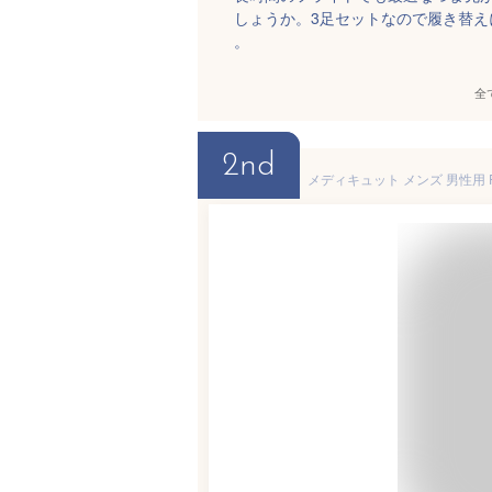
しょうか。3足セットなので履き替
。
全
2nd