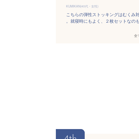
KUMIKAN(40代・女性)
こちらの弾性ストッキングはむくみ
。就寝時にもよく、２枚セットなの
全
4th