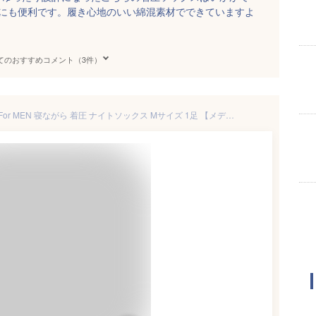
えにも便利です。履き心地のいい綿混素材でできていますよ
てのおすすめコメント（3件）
メディキュット メンズ 男性用 For MEN 寝ながら 着圧 ナイトソックス Mサイズ 1足 【メディキュット(QttO)】 着圧ソックス 夜用