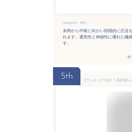
nkzw(60代・男性)
末梢から中枢に向かい段階的に圧迫
れます。通気性と伸縮性に優れた繊
す。
全
5th