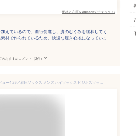
価格と在庫を
Amazon
でチェック
>>
を加えているので、血行促進し、脚のむくみを緩和してく
維素材で作られているため、快適な履き心地になっていま
てのおすすめコメント（2件）
【ランキング1位】＼高評価レビュー4.29／着圧ソックス メンズ ハイソックス ビジネスソックス 3足セット 表糸綿100% 綿100 着圧 抗菌防臭 立ち仕事 着圧主義 無地 ビジネス 靴下 S M L LL 父の日 むくみ予防 大きいサイズ 黒 グレー