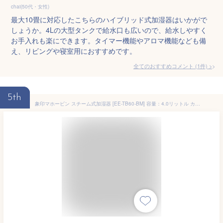
chai(50代・女性)
最大10畳に対応したこちらのハイブリッド式加湿器はいかがで
しょうか。4Lの大型タンクで給水口も広いので、給水しやすく
お手入れも楽にできます。タイマー機能やアロマ機能なども備
え、リビングや寝室用におすすめです。
全てのおすすめコメント
(
1
件)
>
5th
象印マホービン スチーム式加湿器 [EE-TB60-BM] 容量：4.0リットル カラー：ソフトブラック【送料無料※沖縄・離島配送不可】小型 手入れ 楽 お手入れ簡単 6畳 8畳 10畳 12畳 14畳 16畳 チャイルドロック 転倒自動オフ マグネットプラグ 湿度センサー 空焚き防止 タイマー