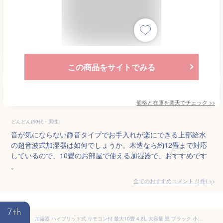
この商品をサイトでみる
価格と在庫を
楽天
でチェック
>>
どんどん(50代・男性)
音が気にならない静音タイプでお手入れが楽にできる上部給水
の超音波式加湿器は如何でしょうか。木造なら約12畳まで対応
しているので、10畳のお部屋で使える加湿器で、おすすめです
。
全てのおすすめコメント
(
1
件)
>
7th
加湿器 ハイブリッド式 リモコン付 最大10畳 4.8L 大容量 黒 ブラック 小型 タッチセンサー 湿度設定 加湿量3段階調整 タイマー機能 卓上 アロマ加湿器 静音 乾燥対策 保湿 送料無料 NBD003BK