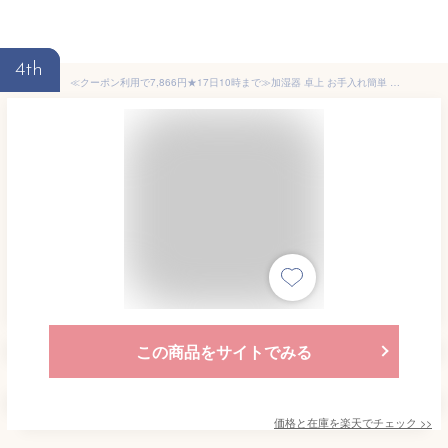
4th
≪クーポン利用で7,866円★17日10時まで≫加湿器 卓上 お手入れ簡単 リビング 寝室 スチーム式 加熱式 超音波式 ハイブリット 4L パワフル加湿 最大加湿量 350ml 最大10畳対応 抗菌カートリッジ付 清潔 アロマ 対応 簡単給水 冬 乾燥対策 Hanx-Home HA-H04W *
この商品をサイトでみる
価格と在庫を
楽天
でチェック
>>