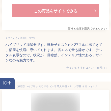
この商品をサイトでみる
価格と在庫を
楽天
でチェック
>>
くまたんさん(50代・女性)
ハイブリッド加湿器です。微粒子ミスとがパワフルに出てきて
、部屋を快適に導いてくれます。省エネで音も静かです。デジ
タル表示なので、状況が一目瞭然。インテリア性のあるデザイ
ンなのも魅力です。
全てのおすすめコメント
(
8
件)
>
10th
加湿器 ハイブリッド式 リモコン付 最大10畳 4.8L 大容量 木目 ウォルナット 小型 タッチセンサー 湿度設定 加湿量3段階調整 タイマー機能 卓上 アロマ加湿器 静音 乾燥対策 保湿 送料無料 NBD003WN