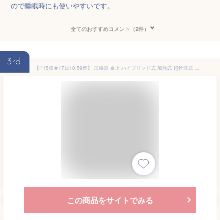
ので睡眠時にも使いやすいです。
全てのおすすめコメント（2件）
3rd
【P15倍★17日10:59迄】 加湿器 卓上 ハイブリッド式 加熱式 超音波式 アロマ おしゃれ 木目調 静音 パワフル加湿 大容量 4.5L 12h連続運転 10畳 節電モード 省エネ Ag抗菌 清潔 切タイマー リモコン付 乾燥 冬 アイリスオーヤマ HDK-35 *
この商品をサイトでみる