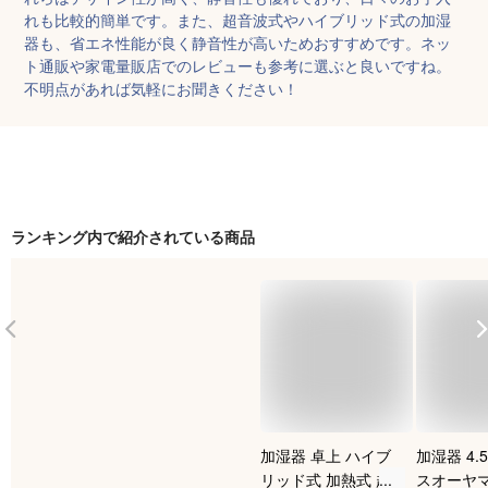
れも比較的簡単です。また、超音波式やハイブリッド式の加湿
器も、省エネ性能が良く静音性が高いためおすすめです。ネッ
ト通販や家電量販店でのレビューも参考に選ぶと良いですね。
不明点があれば気軽にお聞きください！
ランキング内で紹介されている商品
加湿器 卓上 ハイブ
加湿器 4.
リッド式 加熱式 超
スオーヤマ 