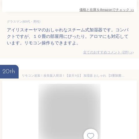
価格と在庫を
Amazon
でチェック
>>
グラスマン(60代・男性)
アイリスオーヤマのおしゃれなスチーム式加湿器です。コンパ
クトですが、１０畳の部屋用にぴったり。アロマにも対応して
います。リモコン操作もできますよ。
全てのおすすめコメント
(
2
件)
>
20th
リモコン追加！改良版入荷済！【楽天1位】 加湿器 おしゃれ 【3重除菌】加湿器 卓上【7色LEDライト】 加湿器 大容量 4L 超音波 加湿器 スチーム式 上から給水 加湿器 アロマ 次亜塩素酸水対応 大容量 4L 除菌 タッチセンサー タイマー付 静音 省エネ 節電 エコ プレゼント