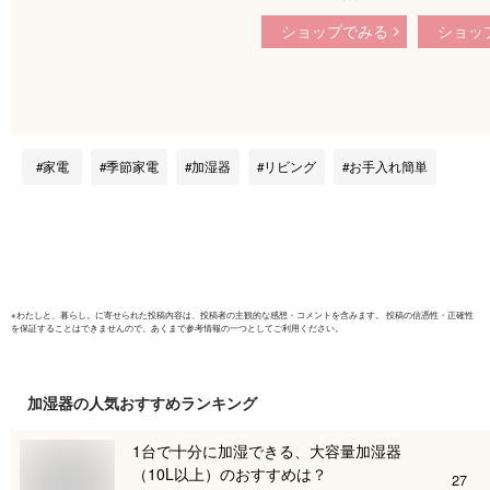
音波式 アロマ おし
W ハイブ
ショップでみる
ショッ
ゃれ 木目調 静音 パ
イリス ホ
ワフル加湿 大容量
ハイブリ
4.5L 12h連続運転 10
器 木造和
畳 節電モード 省エ
ハブ洋室1
ネ Ag抗菌 清潔 切タ
ンパクト 
イマー リモコン付
ング 寝室
家電
季節家電
加湿器
リビング
お手入れ簡単
乾燥 冬 HDK-35 アイ
リスオーヤマ
*【KT】
※
わたしと、暮らし。
に寄せられた投稿内容は、投稿者の主観的な感想・コメントを含みます。 投稿の信憑性・正確性
を保証することはできませんので、あくまで参考情報の一つとしてご利用ください。
加湿器
の人気おすすめランキング
1台で十分に加湿できる、大容量加湿器
（10L以上）のおすすめは？
27