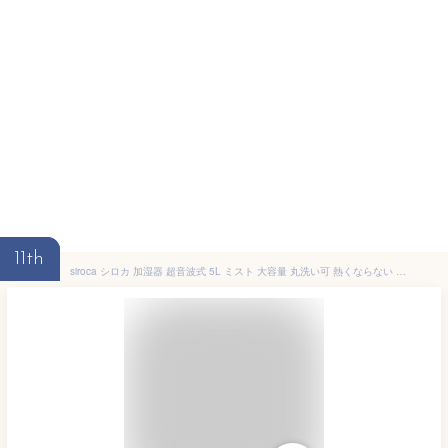
11th
siroca シロカ 加湿器 超音波式 5L ミスト 大容量 丸洗い可 熱くならない 取っ手付 最大10畳 最大24時間 静音 安全 調整可 赤ちゃん ペット SD-C213【送料無料】