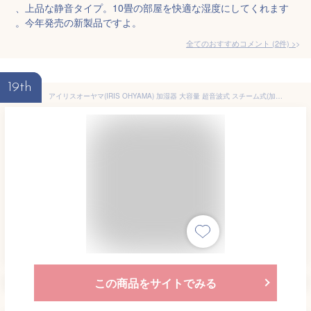
、上品な静音タイプ。10畳の部屋を快適な湿度にしてくれます
。今年発売の新製品ですよ。
全てのおすすめコメント
(
2
件)
>
19th
アイリスオーヤマ(IRIS OHYAMA) 加湿器 大容量 超音波式 スチーム式(加熱式) ハイブリット式 加湿量 350ml タンク容量 4.5L ~10畳 12時間連続加湿 アロマ対応 リモコン付 小型 卓上 デスク用 HDK-35-TM 木目ブラウン
この商品をサイトでみる