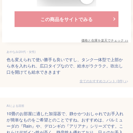
この商品をサイトでみる
価格と在庫を
楽天
でチェック
>>
あやなみ(20代・女性)
色も変えられて使い勝手も良いですし、タンク一体型で上部か
ら水を入れられ、広口タイプなので、給水がラクラク。吹出し
口を開けても給水でききます
全てのおすすめコメント
(
3
件)
>
AIによる回答
10畳のお部屋に適した加湿器で、静かかつおしゃれでお手入れ
が簡単なものをご希望とのことですね。おすすめは、バルミュ
ーダの『Rain』や、デロンギの『アリアナ』シリーズです。こ
れらはデザイン性が高く、静音性も優れており、日々のお手入