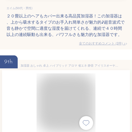
エイム(50代・男性)
２０畳以上のヘアもカバー出来る高品質加湿器！この加湿器は
、上から吸水するタイプのお手入れ簡単さが魅力的♪超音波式で
音も静かで空間に適度な湿度を届けてくれる、連続で４０時間
以上の連続駆動も出来る、パワフルさも魅力的な加湿器です。
全てのおすすめコメント
(
2
件)
>
9th
加湿器 おしゃれ 卓上 ハイブリッド アロマ 省エネ 静音 アイリスオーヤマ ハイブリッド加湿器 黒 加湿機 超音波 超音波式 加熱式 かわいい お手入れ簡単 小型 コンパクト 寝室 ベッドサイド 木目 かしつき PH-UH35