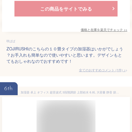
この商品をサイトでみる
価格と在庫を
楽天
でチェック
>>
咲ぱぱ
ZOJIRUSHIのこちらの１０畳タイプの加湿器はいかがでしょう
？お手入れも簡単なので使いやすいと思います。デザインもと
てもおしゃれなのでおすすめです！
全てのおすすめコメント
(
1
件)
>
6th
加湿器 卓上 オフィス 超音波式 3段階調節 上部給水 6.8L 大容量 静音 節電 部屋 寝室 リビング 木造約12畳 プレハブ約18畳 お手入れ簡単 ミスト調節 夜灯 超音波加湿器 ミニ加湿器 加湿器コンパクト 卓上加湿器 おしゃれ ウィルス対策 省エネ 軽量 枕元卓上加湿器 送料無料