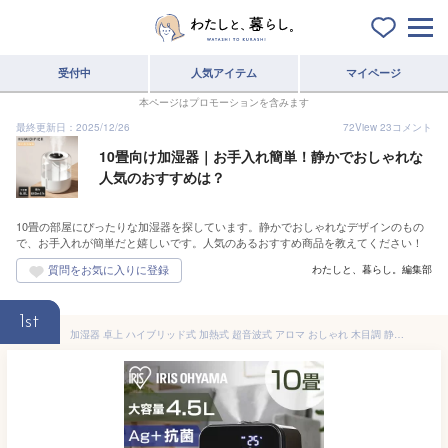
受付中
人気アイテム
マイページ
本ページはプロモーションを含みます
最終更新日：2025/12/26
72
View
23
コメント
10畳向け加湿器｜お手入れ簡単！静かでおしゃれな
人気のおすすめは？
10畳の部屋にぴったりな加湿器を探しています。静かでおしゃれなデザインのもの
で、お手入れが簡単だと嬉しいです。人気のあるおすすめ商品を教えてください！
わたしと、暮らし。編集部
1st
加湿器 卓上 ハイブリッド式 加熱式 超音波式 アロマ おしゃれ 木目調 静音 パワフル加湿 大容量 4.5L 12h連続運転 10畳 節電モード 省エネ Ag抗菌 清潔 切タイマー リモコン付 乾燥 冬 HDK-35 アイリスオーヤマ *【KT】