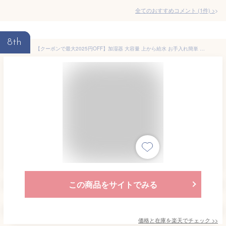
全てのおすすめコメント
(
1
件)
>
8th
【クーポンで最大2025円OFF】加湿器 大容量 上から給水 お手入れ簡単 卓上 超音波式 最大300ml/h 4.3L 28畳 26dB 静音 43時間連続稼働 ミスト量3段階 空焚き防止 水漏れ防止 次亜塩素酸水対応 乾燥対策 省エネ 秋 冬 寝室 オフィス リビング
この商品をサイトでみる
価格と在庫を
楽天
でチェック
>>