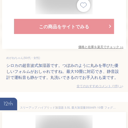
この商品をサイトでみる
価格と在庫を
楽天
でチェック
>>
めがねちゃん(50代・女性)
シロカの超音波式加湿器です。つぼみのように丸みを帯びた優
しいフォルムがおしゃれですね。最大10畳に対応でき、静音設
計で運転音も静かです。丸洗いできるのでお手入れも楽です。
全てのおすすめコメント
(
1
件)
>
12th
スリーアップ ハイブリッド加湿器 3.5L 最大加湿量350ml/h 10畳 フォグミスト ショコラ HB-T2153BR