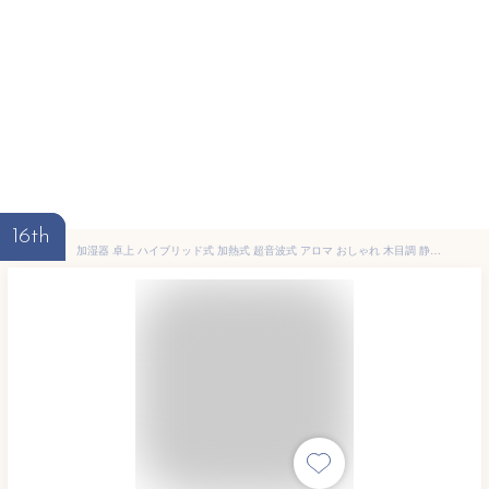
16th
加湿器 卓上 ハイブリッド式 加熱式 超音波式 アロマ おしゃれ 木目調 静音 パワフル加湿 大容量 4.5L 12h連続運転 10畳 節電モード 省エネ Ag抗菌 清潔 切タイマー リモコン付 乾燥 冬 HDK-35 アイリスオーヤマ *