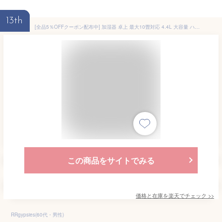
13th
[全品5％OFFクーポン配布中] 加湿器 卓上 最大10畳対応 4.4L 大容量 ハイブリッド加湿器 卓上加湿器 おしゃれ ハイブリッド式加湿器 アロマ加湿器 小型 コンパクト タイマー付き リモコン付き タッチセンサー オフィス 自動停止機能 静音 省エネ 節電
この商品をサイトでみる
価格と在庫を
楽天
でチェック
>>
RRgypsies(60代・男性)