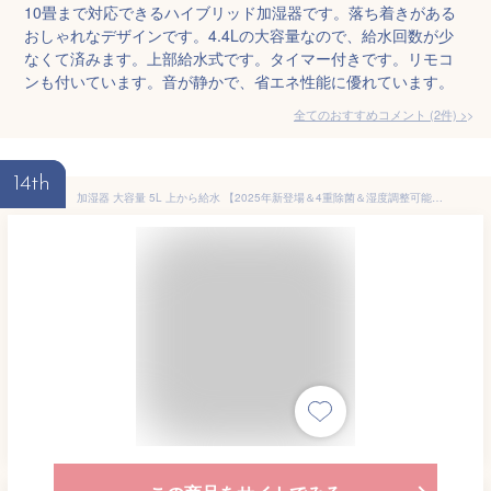
10畳まで対応できるハイブリッド加湿器です。落ち着きがある
おしゃれなデザインです。4.4Lの大容量なので、給水回数が少
なくて済みます。上部給水式です。タイマー付きです。リモコ
ンも付いています。音が静かで、省エネ性能に優れています。
全てのおすすめコメント
(
2
件)
>
14th
加湿器 大容量 5L 上から給水 【2025年新登場＆4重除菌＆湿度調整可能＆乾燥対策】かしつき 超音波式 卓上 ミスト3段階 切タイマー付き 吹出口360°回転 アロマ対応 スリープモード 最大65時間連続稼働 静音 空焚き防止 水漏れ防止 乾燥対策 省エネ 洗いやすい リモコン付き 寝室/子供部屋/リビング/オフィス