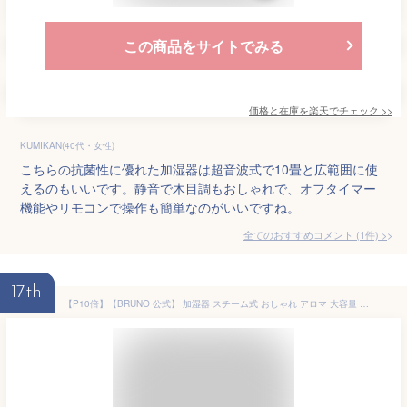
この商品をサイトでみる
価格と在庫を
楽天
でチェック
>>
KUMIKAN(40代・女性)
こちらの抗菌性に優れた加湿器は超音波式で10畳と広範囲に使
えるのもいいです。静音で木目調もおしゃれで、オフタイマー
機能やリモコンで操作も簡単なのがいいですね。
全てのおすすめコメント
(
1
件)
>
17th
【P10倍】【BRUNO 公式】 加湿器 スチーム式 おしゃれ アロマ 大容量 4L超音波加湿器 おまかせミスト ブルーノ 超音波式 大容量 4.0L お手入れ簡単 アロマ対応 花粉 ギフト プレゼント 寝室 リビング インテリア メッセージカード 対応 引っ越し祝い 入学祝い BOE139