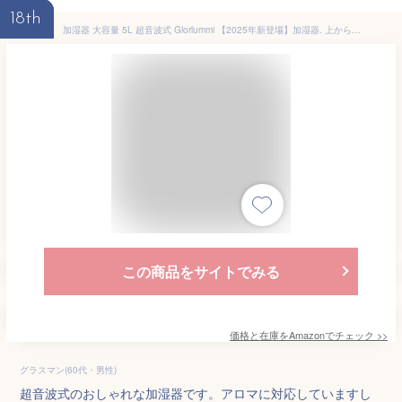
18th
加湿器 大容量 5L 超音波式 Glorlummi 【2025年新登場】加湿器. 上から給水 加湿 アロマ対応 300ml/h加湿量 省エネ 12時間切タイマー スリープモード 29dB静音 LEDディスプレイ 45時間連続加湿 空焚き防止 おしゃれ 乾燥対策 寝室/リビング/オフィス/観葉植物向け リモコン操作 PSE認証済み ホワイト＆ブラック
この商品をサイトでみる
価格と在庫を
Amazon
でチェック
>>
グラスマン(60代・男性)
超音波式のおしゃれな加湿器です。アロマに対応していますし