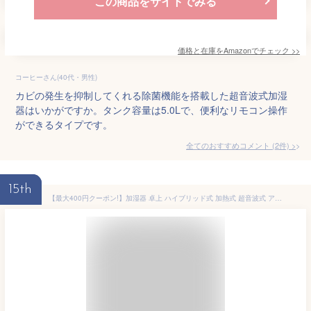
この商品をサイトでみる
価格と在庫を
Amazon
でチェック
>>
コーヒーさん(40代・男性)
カビの発生を抑制してくれる除菌機能を搭載した超音波式加湿
器はいかがですか。タンク容量は5.0Lで、便利なリモコン操作
ができるタイプです。
全てのおすすめコメント
(
2
件)
>
15th
【最大400円クーポン!】加湿器 卓上 ハイブリッド式 加熱式 超音波式 アロマ おしゃれ 木目調 静音 パワフル加湿 大容量 4.5L 12h連続運転 10畳 節電モード 省エネ Ag抗菌 清潔 切タイマー リモコン付 乾燥 冬 アイリスオーヤマ HDK-35 *