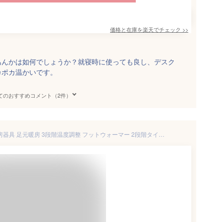
価格と在庫を
楽天
でチェック
>>
あんかは如何でしょうか？就寝時に使っても良し、デスク
カポカ温かいです。
てのおすすめコメント（2件）
強力推薦☆足温器 在宅勤務 暖房器具 足元暖房 3段階温度調整 フットウォーマー 2段階タイマー機能 足元ヒーター 電気足温器 電気ホットマット ホットマット 冬 電気あんか 勉強 足 デスク下 ヒーター 洗濯可 省エネ 電気 フットウォーマー 水洗い可