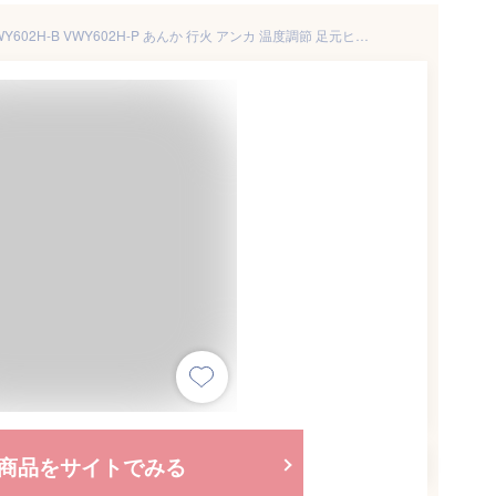
広電 山形タイプ 電気あんか VWY602H-B VWY602H-P あんか 行火 アンカ 温度調節 足元ヒーター 布団 睡眠 就寝 電気行火 電気アンカ ゆたんぽ 湯たんぽ 脚温器 足温器 山型電気あんか 山型電気行火 山型電気アンカ 足元暖房 手元暖房 手元ヒーターKODEN
商品をサイトでみる