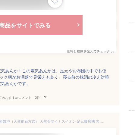
商品をサイトでみる
価格と在庫を
楽天
でチェック
>>
電気あんか！この電気あんかは、足元やお布団の中でも使
ェック柄がお洒落で見栄えも良く、寝る前の抹消の冷え対策
電気あんかです。
てのおすすめコメント（2件）
岩盤浴 平型あんか 電気アンカ 岩盤浴（天然鉱石方式） 天然石マイナスイオン 足元暖房機 岩盤浴マット 温熱マット ぽかぽかマット ホットマット 電気座布団 ホット座布団 足元暖房機 脚温機 足温機 足温器 足元電気マット 床暖房 電気マット 電気カーペット フットヒーター