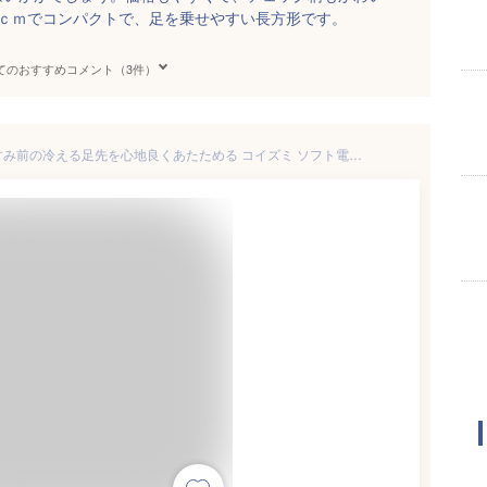
２ｃｍでコンパクトで、足を乗せやすい長方形です。
てのおすすめコメント（3件）
電気あんか お布団の中でおやすみ前の冷える足先を心地良くあたためる コイズミ ソフト電気あんか【在庫あり】KOIZUMI KSA-03253 チェック柄