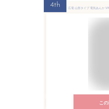
4th
この