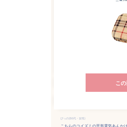
この
ぴっの(50代・女性)
こちらのコイズミの平形電気あんか