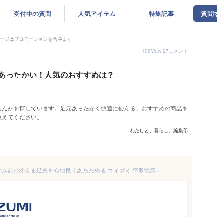
受付中の質問
人気アイテム
特集記事
質問
ージはプロモーションを含みます
106
View
27
コメント
あったかい！人気のおすすめは？
あんかを探しています。足元あったかく快適に使える、おすすめの商品を
教えてください。
わたしと、暮らし。編集部
電気あんか お布団の中でおやすみ前の冷える足先を心地良くあたためる コイズミ 平形電気あんか【在庫あり】KOIZUMI KHA-06252 チェック柄