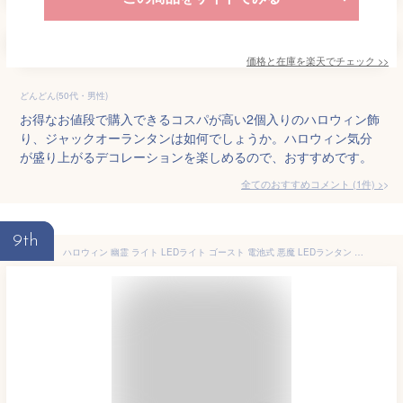
価格と在庫を
楽天
でチェック
>>
どんどん(50代・男性)
お得なお値段で購入できるコスパが高い2個入りのハロウィン飾
り、ジャックオーランタンは如何でしょうか。ハロウィン気分
が盛り上がるデコレーションを楽しめるので、おすすめです。
全てのおすすめコメント
(
1
件)
>
9th
ハロウィン 幽霊 ライト LEDライト ゴースト 電池式 悪魔 LEDランタン ランタン ハロウイン飾り物 85/165cm お化け屋敷 妖怪 照明 LED電飾 喜怒哀楽 おしゃれ 電池付き 祭りの雰囲気 お化け 妖怪 屋外 室外 室内装飾ライト 店飾り ハロウイン置き物 パーティー