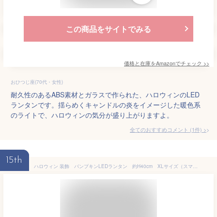
この商品をサイトでみる
価格と在庫を
Amazon
でチェック
>>
おひつじ座(70代・女性)
耐久性のあるABS素材とガラスで作られた、ハロウィンのLED
ランタンです。揺らめくキャンドルの炎をイメージした暖色系
のライトで、ハロウィンの気分が盛り上がりますよ。
全てのおすすめコメント
(
1
件)
>
15th
ハロウィン 装飾 パンプキンLEDランタン 約H40cm XLサイズ（スマイル）