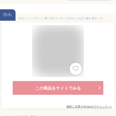
18th
3点セット ハロウィン 飾り led ランタン かぼちゃ おばけ 魔女 提灯 ハロウィン 飾り付け ライト カボチャ 玄関 置物 ハロウィーン 装飾 パーティーに飾り ちょうちん 小型 軽量 子供に携帯用 halloween decoration
この商品をサイトでみる
価格と在庫を
Amazon
でチェック
>>