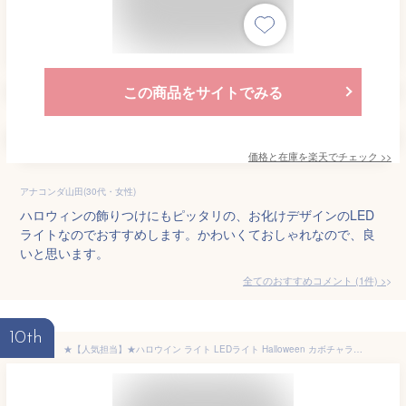
この商品をサイトでみる
価格と在庫を
楽天
でチェック
>>
アナコンダ山田(30代・女性)
ハロウィンの飾りつけにもピッタリの、お化けデザインのLED
ライトなのでおすすめします。かわいくておしゃれなので、良
いと思います。
全てのおすすめコメント
(
1
件)
>
10th
★【人気担当】★ハロウイン ライト LEDライト Halloween カボチャライト イルミネーション 飾り おしゃれ ハロウインパーティー ハロウイングッズ 室内 屋外 生活 防水 かわいい かぼちゃランタン カボチャのランプ ledイルミネーションストリング ハロウイン道具 10球 20球