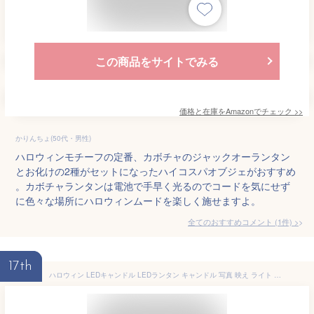
この商品をサイトでみる
価格と在庫を
Amazon
でチェック
>>
かりんちょ(50代・男性)
ハロウィンモチーフの定番、カボチャのジャックオーランタン
とお化けの2種がセットになったハイコスパオブジェがおすすめ
。カボチャランタンは電池で手早く光るのでコードを気にせず
に色々な場所にハロウィンムードを楽しく施せますよ。
全てのおすすめコメント
(
1
件)
>
17th
ハロウィン LEDキャンドル LEDランタン キャンドル 写真 映え ライト クリスマス インテリア キャンプ イベント 吊り下げ おしゃれ 吊り下げ式ランタン 写真 映え 揺れる ゆれる LEDライト 電池式 キャンプライト 置き型