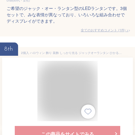
chai(50代・女性)
ご希望のジャック・オー・ランタン型のLEDランタンです。3個
セットで、みな表情が異なっており、いろいろな組み合わせで
ディスプレイができます。
全てのおすすめコメント
(
1
件)
>
8th
2個入 ハロウィン 飾り 装飾 しっかり光る ジャックオーランタン ひかるおもちゃランタン LED ライト かぼちゃ かざり デコレーション halloween 玄関 屋外 電池式 パーティー ハロウィングッズ 可愛い ランタン 子供 大人
この商品をサイトでみる