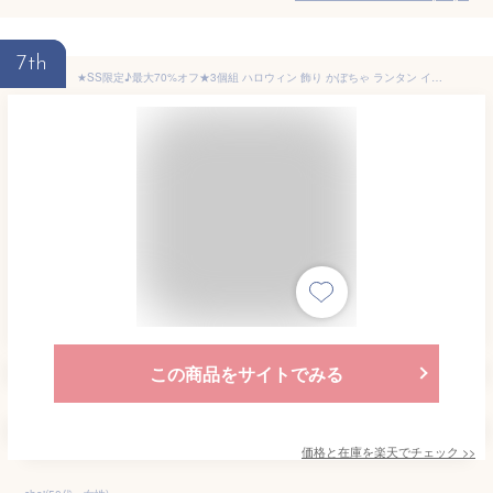
7th
★SS限定♪最大70%オフ★3個組 ハロウィン 飾り かぼちゃ ランタン イルミネーション ledライト コスプレ 子供 置物 オーナメント 玄関 屋外 パンプキンライト halloween 電飾 ボタン電池付き パーティーグッズ 寝室 照明 ハロウィーン パーティー イベント用
この商品をサイトでみる
価格と在庫を
楽天
でチェック
>>