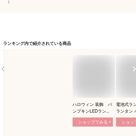
！
ランキング内で紹介されている商品
ハロウィン 装飾 パ
電池式ラン
ンプキンLEDランタ
ランタン 
ン 3連 H46cm/動
Hallowe
ショップでみる
ショッ
画有
ス キャン
デンライト