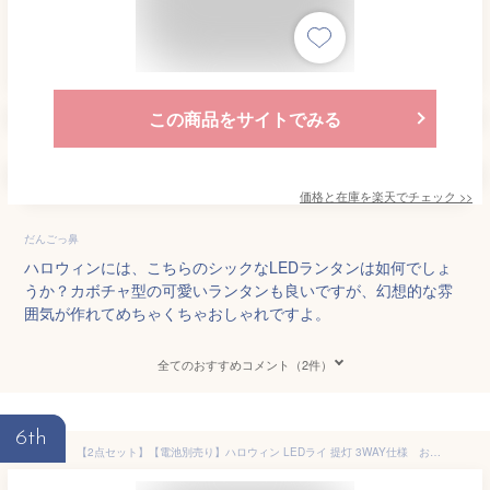
この商品をサイトでみる
価格と在庫を
楽天
でチェック
>>
だんごっ鼻
ハロウィンには、こちらのシックなLEDランタンは如何でしょ
うか？カボチャ型の可愛いランタンも良いですが、幻想的な雰
囲気が作れてめちゃくちゃおしゃれですよ。
全てのおすすめコメント（2件）
6th
【2点セット】【電池別売り】ハロウィン LEDライ 提灯 3WAY仕様 お飾り 子供 携帯 かぼちゃ ランタン 子供用 置物 バー 雰囲気 レイアウト 小道具 Halloween 人気 置物 卓上 照明飾り コンパクト おしゃれ かわいい 可愛い ポータブル 玄関 装飾 雑貨 パーティー