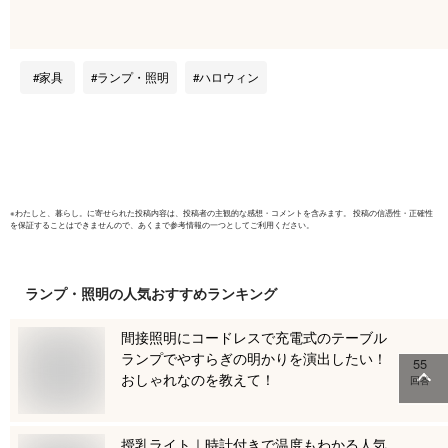
明 パーテ
ンプ ハロ
イン 停電
け 魔女 
家具
ランプ・照明
ハロウィン
雪の結晶 
※
わたしと、暮らし。
に寄せられた投稿内容は、投稿者の主観的な感想・コメントを含みます。 投稿の信憑性・正確性
を保証することはできませんので、あくまで参考情報の一つとしてご利用ください。
ランプ・照明
の人気おすすめランキング
間接照明にコードレスで充電式のテーブル
ランプでやすらぎの明かりを演出したい！
55
おしゃれなのを教えて！
回答
授乳ライト｜時計付きで温度もわかる人気