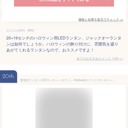
価格と在庫を
楽天
でチェック
>>
どんどん(50代・男性)
20×19センチのハロウィン用LEDランタン、ジャックオーランタ
ンは如何でしょうか。ハロウィンの飾り付けに、雰囲気を盛り
あがてくれるランタンなので、おススメですよ！
全てのおすすめコメント
(
1
件)
>
20th
電池式ランタン LEDランタン ハロウィン Halloween クリスマス キャンドル ガーデンライト 装飾 照明 パーティー キャンプ ハロウィンデザイン ゴースト 魔女 スノーマン 雪の結晶 停電 地震 防災 おばけ屋敷 かわいい 【送料無料】