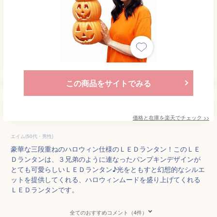
この商品をサイトでみる
価格と在庫を
楽天
でチェック
>>
エイム(50代・男性)
豪華な三段重ねのハロウィン仕様のＬＥＤランタン！このＬＥ
Ｄランタンは、３兄弟のように連なったパンプキンデザインが
とても可愛らしいＬＥＤランタン♪光をともすと幻想的なシルエ
ットを提供してくれる、ハロウィンムードを盛り上げてくれる
ＬＥＤランタンです。
全てのおすすめコメント（4件）