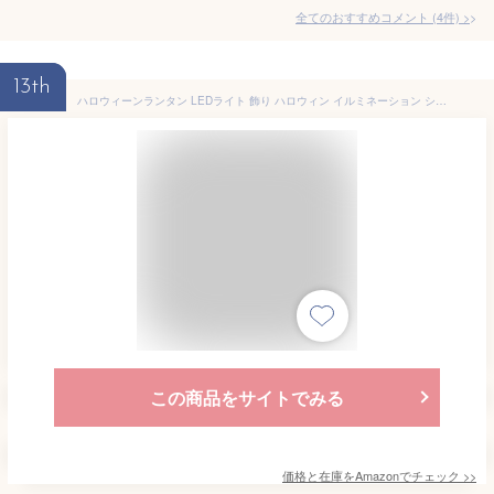
全てのおすすめコメント
(
4
件)
>
13th
ハロウィーンランタン LEDライト 飾り ハロウィン イルミネーション ショッピングモールのマイチェンウィンドウの装飾 中空の明るい大きなカボチャ 室内 屋外 庭 パーティ イベント お化け屋敷 グッズ 小道具
この商品をサイトでみる
価格と在庫を
Amazon
でチェック
>>