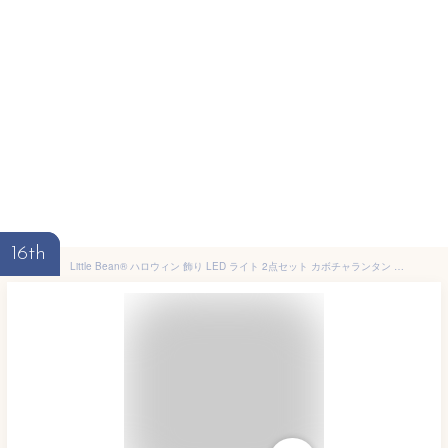
16th
Little Bean® ハロウィン 飾り LED ライト 2点セット カボチャランタン 幽霊 吊り下げ 昼間もしっかり目立つ 装飾 飾り付け ライト 電池式 雰囲気満点 ハロウィングッズ (A型)