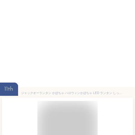
11th
ジャックオーランタン かぼちゃ ハロウィンかぼちゃ LED ランタン しっかり光る 飾り 装飾 飾り付け ライト 単三電池