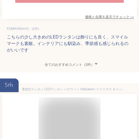
価格と在庫を
楽天
でチェック
>>
KUMIKAN(40代・女性)
こちらの少し大きめのLEDランタンは飾りにも良く、スマイル
マークも素敵。インテリアにも馴染み、季節感も感じられるの
がいいです
全てのおすすめコメント（2件）
5th
電池式ランタン LEDランタン ハロウィン Halloween クリスマス キャンドル ガーデンライト 装飾 照明 パーティー キャンプ ハロウィンデザイン 停電 防災 おばけ 魔女 スノーマン 雪の結晶 かわいい