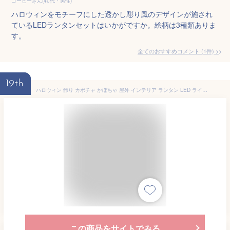
コーヒーさん(40代・男性)
ハロウィンをモチーフにした透かし彫り風のデザインが施され
ているLEDランタンセットはいかがですか。絵柄は3種類ありま
す。
全てのおすすめコメント
(
1
件)
>
19th
ハロウィン 飾り カボチャ かぼちゃ 屋外 インテリア ランタン LED ライト 装飾 飾り付け おしゃれ 夜 おばけ イベント プレゼント かぼちゃ ジャックオーランタン ASNJ03
この商品をサイトでみる