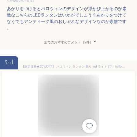
ちゃゆ(50代・女性)
あかりをつけるとハロウィンのデザインが浮かび上がるのが素
敵なこちらのLEDランタンはいかがでしょう？あかりをつけて
なくてもアンティーク風のおしゃれなデザインなのが素敵です
。
全てのおすすめコメント（2件）
3rd
【限定価格★20%OFF】 ハロウィン ランタン 飾り led ライト 灯り halloween ランプ かぼちゃ ジャックオランタン パンプキン カボチャ ディスプレイ オブジェ 置物 卓上 コンパクト おしゃれ かわいい 可愛い ポータブル 玄関 屋外 装飾 雑貨 パーティー ハロウィングッズ