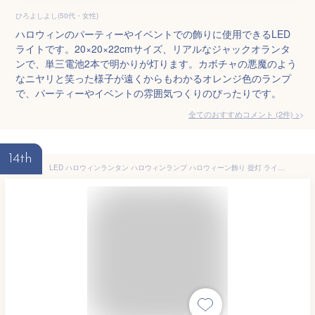
ひろよしよし(50代・女性)
ハロウィンのパーティーやイベントでの飾りに使用できるLED
ライトです。20×20×22cmサイズ、リアルなジャックオランタ
ンで、単三電池2本で明かりが灯ります。カボチャの悪魔のよう
なニヤリと笑った様子が遠くからもわかるオレンジ色のランプ
で、パーティーやイベントの雰囲気つくりのぴったりです。
全てのおすすめコメント
(
2
件)
>
14th
LED ハロウィンランタン ハロウィンランプ ハロウィーン飾り 提灯 ライトランタン 置物 装飾 ライト 電池式 雰囲気作り DIY ハロウィン 飾り物 照明飾り おしゃれ 室内 パーティ イベント お化け屋敷 小道具 (カボチャ)