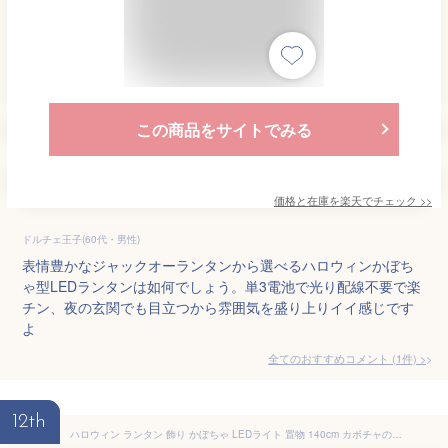
この商品をサイトでみる
価格と在庫を
楽天
でチェック
>>
ドルチェ王子(60代・男性)
表情豊かなジャックオーランタンから選べるハロウィンかぼち
ゃ型LEDランタンは如何でしょう。単3電池で光り配線不要で楽
チン、夜の玄関でも目立つから雰囲気を盛り上りイイ感じです
よ
全てのおすすめコメント
(
1
件)
>
12th
ハロウィン ランタン 飾り かぼちゃ LEDライト 置物 140cm カボチャのオブジェ 飾り付け ハロウィングッズ 装飾