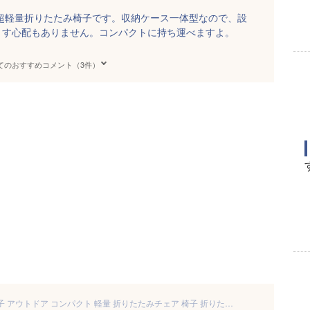
の超軽量折りたたみ椅子です。収納ケース一体型なので、設
くす心配もありません。コンパクトに持ち運べますよ。
てのおすすめコメント（3件）
【ポイント5倍】折りたたみ椅子 アウトドア コンパクト 軽量 折りたたみチェア 椅子 折りたたみ チェア スツール おしゃれ 携帯 持ち運び キャンプ 釣り 踏み台 屋外 イベント 運動会 バーベキュー BBQ レジャー ピクニック フェス 旅行 海 プール