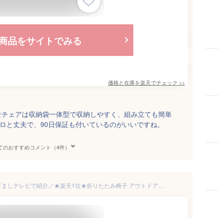
商品をサイトでみる
価格と在庫を
楽天
でチェック
>>
なチェアは収納袋一体型で収納しやすく、組み立ても簡単
キロと丈夫で、90日保証も付いているのがいいですね。
てのおすすめコメント（4件）
＼MAX20％OFFクーポン！めざましテレビで紹介／★楽天1位★折りたたみ椅子 アウトドアチェア キャンプ 椅子 イス コンパクト 折りたたみチェア 軽量 軽い 折り畳み アルミ ポケットチェア おしゃれ 携帯椅子 持ち運び 子供 超軽量 運動会