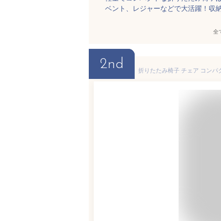
ベント、レジャーなどで大活躍！収
全
2nd