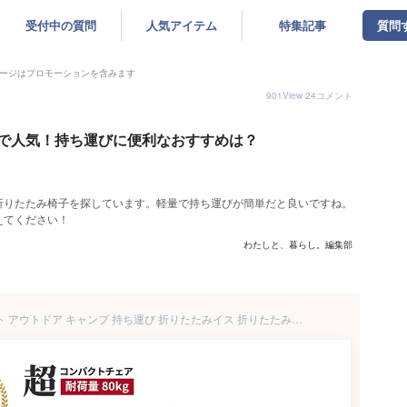
受付中の質問
人気アイテム
特集記事
質問
ージはプロモーションを含みます
901
View
24
コメント
で人気！持ち運びに便利なおすすめは？
折りたたみ椅子を探しています。軽量で持ち運びが簡単だと良いですね。
えてください！
わたしと、暮らし。編集部
折りたたみ椅子 軽量 コンパクト アウトドア キャンプ 持ち運び 折りたたみイス 折りたたみチェア レジャー 折りたたみチェア レジャー 収納 ポータブル 持ち運び 低い 旅行 軽い 子供