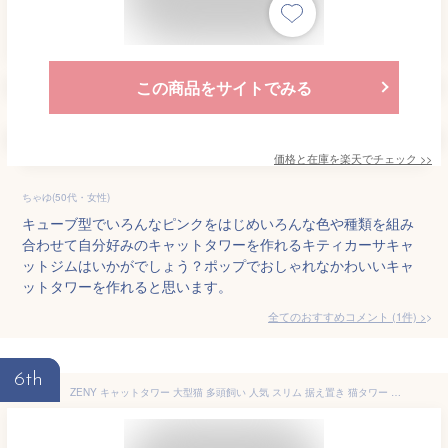
この商品をサイトでみる
価格と在庫を
楽天
でチェック
>>
ちゃゆ(50代・女性)
キューブ型でいろんなピンクをはじめいろんな色や種類を組み
合わせて自分好みのキャットタワーを作れるキティカーサキャ
ットジムはいかがでしょう？ポップでおしゃれなかわいいキャ
ットタワーを作れると思います。
全てのおすすめコメント
(
1
件)
>
6th
ZENY キャットタワー 大型猫 多頭飼い 人気 スリム 据え置き 猫タワー 幅65x奥行き66x高さ140cm 多機能 天然サイザル麻 麻紐 爪研ぎ 遊びのポンポン 階段付き 省スペース 安定性 頑丈耐久 日本語取扱説明書付き 組み立て簡単 子猫 成猫 (ピンク)