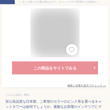
「くるっと巻くだけ着せ替えカバー」キャットタワー用 Mサイズ(26cm×34cm) 日本製|猫 猫タワー キャットタワー カバー 天然 麻 爪とぎ 爪研ぎ キャットツリー お手入れ アイボリー グリーン イエロー ローズ ピンク グレー オレンジ 白 緑
この商品をサイトでみる
価格と在庫を
楽天
でチェック
>>
どんどん(50代・男性)
安心高品質な日本製、ご希望のカラーのピンク系を選べるキャ
ットタワーは如何でしょうか。素敵なお部屋のインテリアにマ