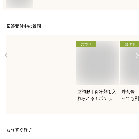
回答受付中の質問
受付中
受付中
空調服｜保冷剤を入
絆創膏｜
れられる！ポケット
っても剥
付きなど人気のおす
マメやタ
すめは？
めを教え
もうすぐ終了