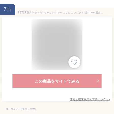
7th
PETEPELA(ぺテぺラ) キャットタワー スリム コンパクト 猫タワー 据え置き 置き型 省スペース ハンモック 爪研ぎ 見晴台 人気 ボンボン 天然麻紐 シンプル 運動不足解消 多頭飼い - ピンク M 高さ116cm
この商品をサイトでみる
価格と在庫を
楽天
でチェック
>>
ローズティー(20代・女性)