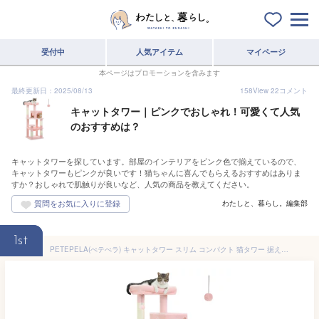
受付中
人気アイテム
マイページ
本ページはプロモーションを含みます
最終更新日：2025/08/13
158
View
22
コメント
キャットタワー｜ピンクでおしゃれ！可愛くて人気
のおすすめは？
キャットタワーを探しています。部屋のインテリアをピンク色で揃えているので、
キャットタワーもピンクが良いです！猫ちゃんに喜んでもらえるおすすめはありま
すか？おしゃれで肌触りが良いなど、人気の商品を教えてください。
わたしと、暮らし。編集部
1st
PETEPELA(ぺテぺラ) キャットタワー スリム コンパクト 猫タワー 据え置き 置き型 省スペース ハンモック 爪研ぎ 見晴台 人気 ボンボン 天然麻紐 シンプル 運動不足解消 多頭飼い - ピンク M 高さ116cm