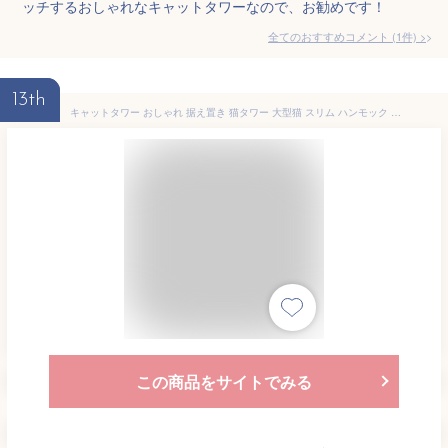
ッチするおしゃれなキャットタワーなので、お勧めです！
全てのおすすめコメント
(
1
件)
>
13th
キャットタワー おしゃれ 据え置き 猫タワー 大型猫 スリム ハンモック 多頭飼い 高さ206cm 2m 大型 シニア猫 7kgまで 宇宙船 安定 FEANDREA 省スペース かわいい グレー ベージュ ホワイト ピンク 白 転倒防止 キャットハウス 爪とぎ 研ぎ スロープ ベッド 運動不足解消
この商品をサイトでみる