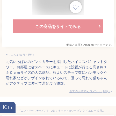
この商品をサイトでみる
価格と在庫を
Amazon
でチェック
>>
かりんちょ(50代・男性)
元気いっぱいのピンクカラーを採用したハイコスパキャットタ
ワー。お部屋に省スペースにキュートに設置が行える高さ約１
５０ｃｍサイズの人気商品。程よいステップ数にハンモックや
隠れ家などがデザインされているので、登って隠れて猫ちゃん
がアクティブに遊べて満足度も抜群。
全てのおすすめコメント
(
1
件)
>
10th
「エントリーで★ポイント10倍 」キャットタワー ピンク イエロー 多用途 猫ソファー 遊びボード 据え置き 置き型 爪とぎ 運動不足 遊び場 寝床 ブラシ 送料無料