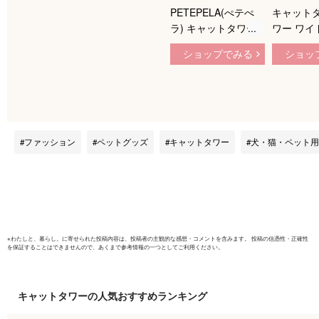
PETEPELA(ぺテぺ
キャットタ
ラ) キャットタワー
ワー ワイド
スリム コンパクト
カラー3
ショップでみる
ショッ
猫タワー 据え置き
ホワイト
置き型 省スペース
ンピンク
ハンモック 爪研ぎ
ュ 置き
見晴台 人気 ボンボ
ぎ ネコ
ン 天然麻紐 シンプ
品y
ル 運動不足解消 多
ファッション
ペットグッズ
キャットタワー
犬・猫・ペット用
頭飼い - ピンク M 高
さ116cm
※
わたしと、暮らし。
に寄せられた投稿内容は、投稿者の主観的な感想・コメントを含みます。 投稿の信憑性・正確性
を保証することはできませんので、あくまで参考情報の一つとしてご利用ください。
キャットタワー
の人気おすすめランキング