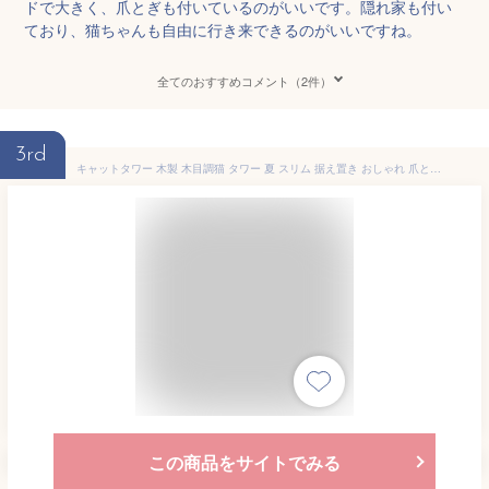
ドで大きく、爪とぎも付いているのがいいです。隠れ家も付い
ており、猫ちゃんも自由に行き来できるのがいいですね。
全てのおすすめコメント（2件）
3rd
キャットタワー 木製 木目調猫 タワー 夏 スリム 据え置き おしゃれ 爪とぎポール マット付き ネコ 猫用 多頭飼い 上りやすい 安定性抜群 小型猫 大型猫 高さ124.5cm ベージュ ブラウン ピンクベージュ
この商品をサイトでみる