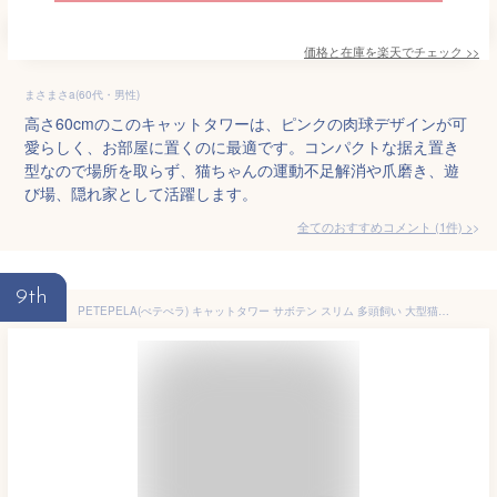
価格と在庫を
楽天
でチェック
>>
まさまさa(60代・男性)
高さ60cmのこのキャットタワーは、ピンクの肉球デザインが可
愛らしく、お部屋に置くのに最適です。コンパクトな据え置き
型なので場所を取らず、猫ちゃんの運動不足解消や爪磨き、遊
び場、隠れ家として活躍します。
全てのおすすめコメント
(
1
件)
>
9th
PETEPELA(ぺテぺラ) キャットタワー サボテン スリム 多頭飼い 大型猫用 据え置き おしゃれ 爪とぎポール 猫ハウス ハンモック 猫タワー 爪研ぎ サイザル麻 ポンポンおもちゃ 高さ150cm ピンク