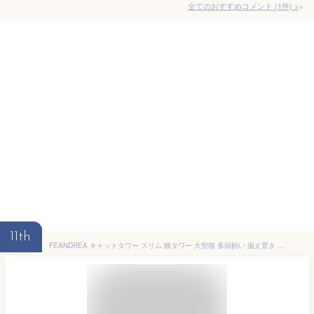
全てのおすすめコメント
(
1
件)
>
11th
FEANDREA キャットタワー スリム 猫タワー 大型猫 多頭飼い 据え置き 省スペース ハンモック付き 爪とぎ 運動不足解消 高さ155CM ピンクPCT192P01