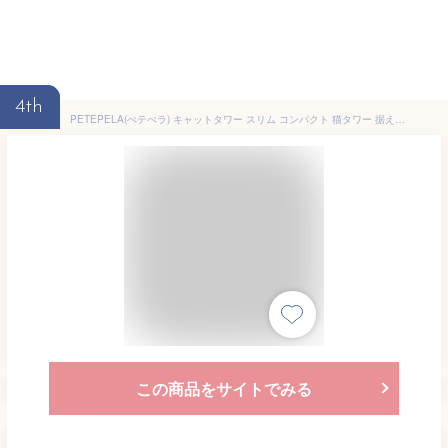
4th
PETEPELA(ぺテぺラ) キャットタワー スリム コンパクト 猫タワー 据え置き 置き型 省スペース ハンモック 爪研ぎ 見晴台 人気 ボンボン 天然麻紐 シンプル 運動不足解消 多頭飼い - ピンク M 高さ116cm
この商品をサイトでみる