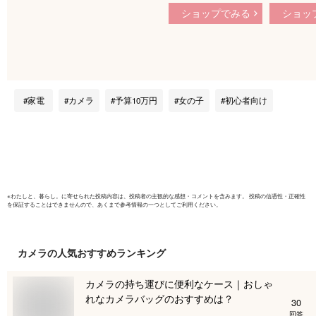
レンズキット Canon
デジカメ 
ショップでみる
ショッ
デジタル一眼レフカ
ビデオカメ
メラ レンズ付き 高
6400万画
画質 Wi-Fi対応 初心
トビジョン
者 《納期約1ヶ月》
ム 電子手
F=2.7大
オカメラ 
家電
カメラ
予算10万円
女の子
初心者向け
プレゼント
IRナイト
VLOG W
Wifi転送
プレゼン
※
わたしと、暮らし。
に寄せられた投稿内容は、投稿者の主観的な感想・コメントを含みます。 投稿の信憑性・正確性
を保証することはできませんので、あくまで参考情報の一つとしてご利用ください。
カメラ
の人気おすすめランキング
カメラの持ち運びに便利なケース｜おしゃ
れなカメラバッグのおすすめは？
30
回答