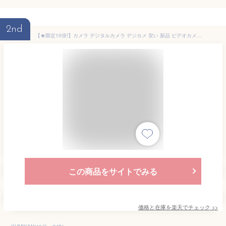
2nd
【★限定10倍!】カメラ デジタルカメラ デジカメ 安い 新品 ビデオカメラ 4K 6400万画素 IRナイトビジョン 16倍ズーム 電子手ブレ補正 F=2.7大絞りDVビデオカメラ クリスマス プレゼント 自撮り IRナイトビジョン VLOG Webカメラ Wifi転送 クリスマスプレゼント
この商品をサイトでみる
価格と在庫を
楽天
でチェック
>>