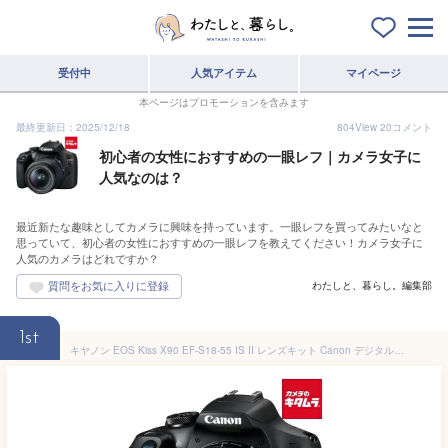
受付中
人気アイテム
マイページ
本ページはプロモーションを含みます
最終更新日：2025/12/18
804
View
20
コメント
初心者の女性におすすめの一眼レフ｜カメラ女子に
人気なのは？
最近新たな趣味としてカメラに興味を持っています。一眼レフを買ってみたいなと
思っていて、初心者の女性におすすめの一眼レフを教えてください！カメラ女子に
人気のカメラはどれですか？
わたしと、暮らし。編集部
1st
キヤノン EOS Kiss X90 EF-S18-55 IS II レンズキット Canon デジタル一眼レフカメラ レンズ付き 高画質 Wi-Fi対応 初心者 《納期約1ヶ月》