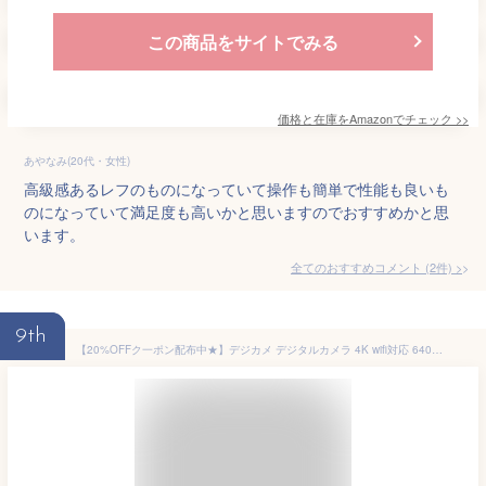
この商品をサイトでみる
価格と在庫を
Amazon
でチェック
>>
あやなみ(20代・女性)
高級感あるレフのものになっていて操作も簡単で性能も良いも
のになっていて満足度も高いかと思いますのでおすすめかと思
います。
全てのおすすめコメント
(
2
件)
>
9th
【20%OFFク一ポン配布中★】デジカメ デジタルカメラ 4K wifi対応 6400万画素 一眼レフカメラ 16倍ズームタイマー撮影 3インチ大画面 動画撮影 防塵耐衝撃 携帯便利 ビデオカメラ 手振れ補正 初心者 卒業修学旅行 子供学生ギフト プレゼント VLOGカメラ カメラ