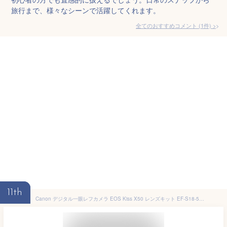
旅行まで、様々なシーンで活躍してくれます。
全てのおすすめコメント
(
1
件)
>
11th
Canon デジタル一眼レフカメラ EOS Kiss X50 レンズキット EF-S18-55mm IsII付属 レッド KISSX50RE-1855IS2LK