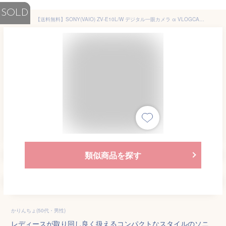
SOLD
【送料無料】SONY(VAIO) ZV-E10L/W デジタル一眼カメラ α VLOGCAM ZV-E10 パワーズームレンズキット ホワイト【在庫目安:僅少】| カメラ ミラーレスデジタル一眼レフカメラ 一眼レフ カメラ デジタル一眼カメラ
類似商品を探す
かりんちょ(50代・男性)
レディースが取り回し良く扱えるコンパクトなスタイルのソニ