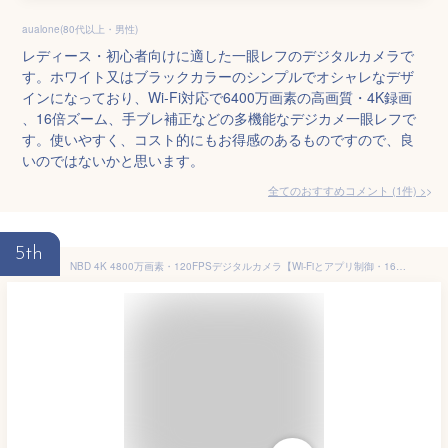
aualone(80代以上・男性)
レディース・初心者向けに適した一眼レフのデジタルカメラで
す。ホワイト又はブラックカラーのシンプルでオシャレなデザ
インになっており、Wi-Fi対応で6400万画素の高画質・4K録画
、16倍ズーム、手ブレ補正などの多機能なデジカメ一眼レフで
す。使いやすく、コスト的にもお得感のあるものですので、良
いのではないかと思います。
全てのおすすめコメント
(
1
件)
>
5th
NBD 4K 4800万画素・120FPSデジタルカメラ【Wi-Fiとアプリ制御・16種のアクセサリー】16倍ズーム AF 機能付き 一眼レフカメラ | マクロ+広角レンズ | ウェブカメラ機能 | 32GB microSDカード＆2個のバッテリー付属 | 多機能で使いやすい 初心者向け(ホワイト)