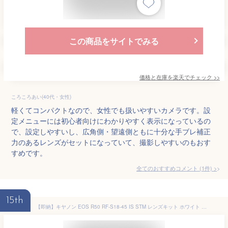
この商品をサイトでみる
価格と在庫を
楽天
でチェック
>>
ころころあい(40代・女性)
軽くてコンパクトなので、女性でも扱いやすいカメラです。設
定メニューには初心者向けにわかりやすく表示になっているの
で、設定しやすいし、広角側・望遠側ともに十分な手ブレ補正
力のあるレンズがセットになっていて、撮影しやすいのもおす
すめです。
全てのおすすめコメント
(
1
件)
>
15th
【即納】キヤノン EOS R50 RF-S18-45 IS STM レンズキット ホワイト APS-C イオス ミラーレス一眼カメラ Canon