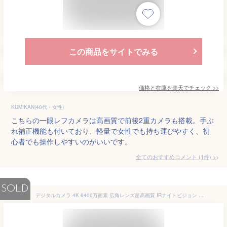
この商品をサイトでみる
価格と在庫を
楽天
でチェック
>>
KUMIKAN(40代・女性)
こちらの一眼レフカメラは高画質で前後2重カメラも搭載。手ぶ
れ補正機能も付いており、軽量で女性でも持ち運びやすく、初
心者でも操作しやすいのがいいです。
全てのおすすめコメント
(
1
件)
>
SOLD
デジタルカメラ 4K 6400万画素 広角レンズ超高画質 IRナイトビジョン 安い 小型 3インチ画面 4800mAh大容量 カメラ ビデオカメラ 16倍ズーム 電子手ブレ補正 デジカメ 自撮り Wifi転送 一眼レフカメラ 2025 録画 録音