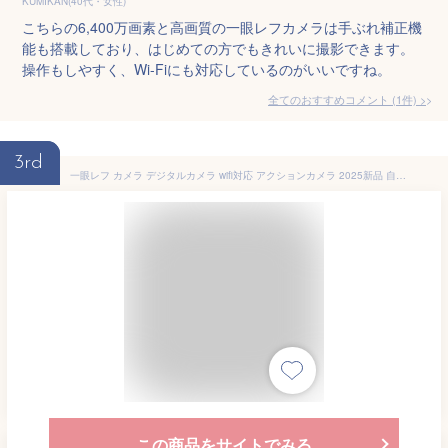
KUMIKAN(40代・女性)
こちらの6,400万画素と高画質の一眼レフカメラは手ぶれ補正機
能も搭載しており、はじめての方でもきれいに撮影できます。
操作もしやすく、Wi-Fiにも対応しているのがいいですね。
全てのおすすめコメント
(
1
件)
>
3rd
一眼レフ カメラ デジタルカメラ wifi対応 アクションカメラ 2025新品 自撮り 一眼レフ ビデオカメラ 4K 6400万画素 IRナイトビジョン HDMI出力 電子手ブレ補正 F=2.7大絞り 16倍ズーム 初心者 旅行 入学プレゼント
この商品をサイトでみる