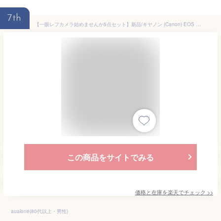
7th
【一眼レフカメラ始めませんか5点セット】新品/キヤノン (Canon) EOS Kiss X90 ブラック デジタルカメラ デジタル一眼レフカメラ レンズキット レンズ1本標準付属 デジタル一眼 入門 初心者 コンパクト 軽量 育児記録（デジタルライフ）（ラッピング不可）
この商品をサイトでみる
価格と在庫を
楽天
でチェック
>>
aualone(80代以上・男性)