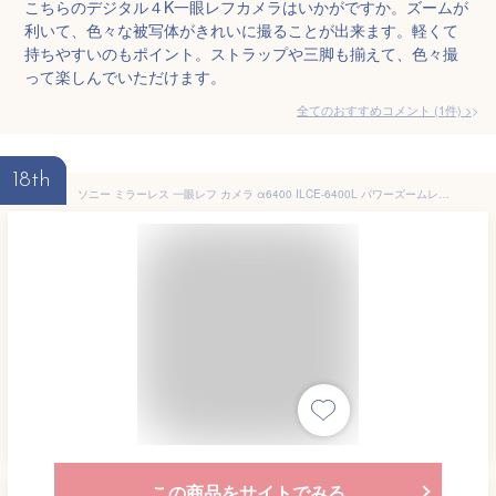
こちらのデジタル４K一眼レフカメラはいかがですか。ズームが
利いて、色々な被写体がきれいに撮ることが出来ます。軽くて
持ちやすいのもポイント。ストラップや三脚も揃えて、色々撮
って楽しんでいただけます。
全てのおすすめコメント
(
1
件)
>
18th
ソニー ミラーレス 一眼レフ カメラ α6400 ILCE-6400L パワーズームレンズキット [シルバー]【KK9N0D18P】
この商品をサイトでみる