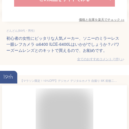
価格と在庫を
楽天
でチェック
>>
どんどん(50代・男性)
初心者の女性にピッタリな人気メーカー、ソニーのミラーレス
一眼レフカメラ α6400 ILCE-6400Lはいかがでしょうか？パワ
ーズームレンズとのキットで買えるので、お勧めです。
全てのおすすめコメント
(
1
件)
>
19th
【マラソン限定！10%OFF】デジカメ デジタルカメラ 自撮り 5K 前後二重カメラ WiFi機能 18倍ズーム 6400万画素 高画質 一眼レフ ビデオカメラ オートフォーカス 手振れ補正 3.0インチIPS大画面 超広角レンズ・マクロレンズ対応 防塵 軽量 初心者 旅行 贈り物