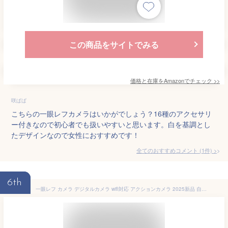
この商品をサイトでみる
価格と在庫を
Amazon
でチェック
>>
咲ぱぱ
こちらの一眼レフカメラはいかがでしょう？16種のアクセサリ
ー付きなので初心者でも扱いやすいと思います。白を基調とし
たデザインなので女性におすすめです！
全てのおすすめコメント
(
1
件)
>
6th
一眼レフ カメラ デジタルカメラ wifi対応 アクションカメラ 2025新品 自撮り 一眼レフ ビデオカメラ 4K 6400万画素 IRナイトビジョン HDMI出力 電子手ブレ補正 F=2.7大絞り 16倍ズーム 初心者 旅行 入学プレゼント