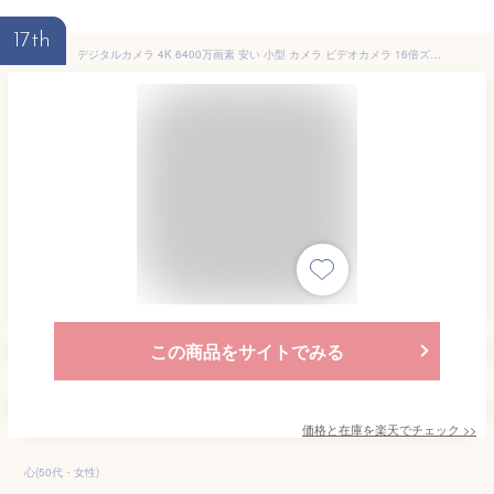
17th
デジタルカメラ 4K 6400万画素 安い 小型 カメラ ビデオカメラ 16倍ズーム 電子手ブレ補正 デジカメ WIFI対応 一眼レフカメラ 初心者 スマホ連動 新品 自撮り IRナイトビジョン VLOGカメラ Webカメラ Wifi転送 4800mAh 2024
この商品をサイトでみる
価格と在庫を
楽天
でチェック
>>
心(50代・女性)