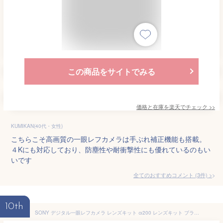
この商品をサイトでみる
価格と在庫を
楽天
でチェック
>>
KUMIKAN(40代・女性)
こちらこそ高画質の一眼レフカメラは手ぶれ補正機能も搭載。
４Kにも対応しており、防塵性や耐衝撃性にも優れているのもい
いです
全てのおすすめコメント
(
3
件)
>
10th
SONY デジタル一眼レフカメラ レンズキット α200 レンズキット ブラック DSLR-A200K