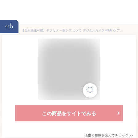
4th
【当日発送可能】デジカメ 一眼レフ カメラ デジタルカメラ wifi対応 アクションカメラ 2024新品 自撮り 一眼レフ ビデオカメラ 4K 6400万画素 IRナイトビジョン HDMI出力 マクロ撮影 電子手ブレ補正 F=2.7大絞り 16倍ズーム 3インチ画面 初心者 旅行プレゼント
この商品をサイトでみる
価格と在庫を
楽天
でチェック
>>