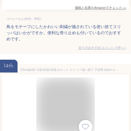
価格と在庫を
Amazon
でチェック
>>
コーヒーさん(40代・男性)
鳥をモチーフにしたかわいい刺繍が施されている使い捨てスリ
ッパはいかがですか。便利な滑り止めも付いているのでおすす
めです。
全てのおすすめコメント
(
1
件)
>
14th
[Youngfull] 10足/20足/30足入セット スリッパ 使い捨て 子供用 22cm ルームシューズ 男の子 女の子 可愛い ふくろう 綿麻 軽量 厚底 滑り止め 個包装 洗濯可 来客用 ホテル用 業務用 旅行用 自宅用 病院 施設 住宅展示場 イベント (10足入セット)