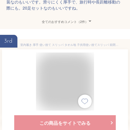
装なのもいいです。滑りにくく厚手で、旅行時や長距離移動の
際にも。20足セットなのもいいですね。
全てのおすすめコメント（2件）
3rd
室内履き 厚手 使い捨て スリッパ タオル地 子供用使い捨てスリッパ 前閉じ キッズ 災害 子ども用 こども 10足セット アメニティ 防災 施設 来客用 病院 イベント 住宅展示場 子供用使い捨てスリッパ 合宿 修学旅行 乗り物
この商品をサイトでみる