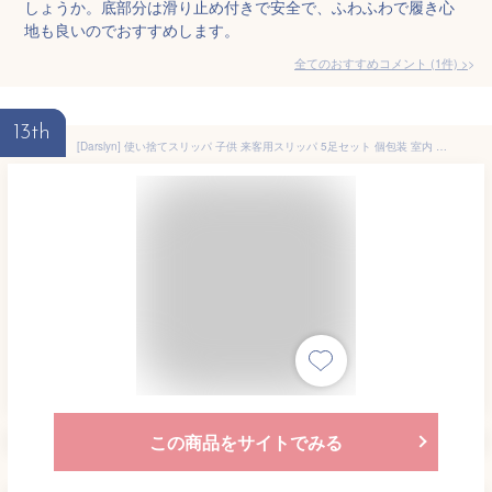
しょうか。底部分は滑り止め付きで安全で、ふわふわで履き心
地も良いのでおすすめします。
全てのおすすめコメント
(
1
件)
>
13th
[Darslyn] 使い捨てスリッパ 子供 来客用スリッパ 5足セット 個包装 室内 業務用 機内用 入院 旅行 お風呂 商務用 介護用 高級 滑り止め 避難 ルームシューズ
この商品をサイトでみる