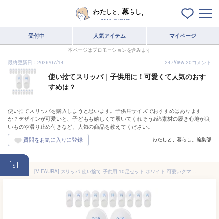
受付中
人気アイテム
マイページ
本ページはプロモーションを含みます
最終更新日：2026/07/14
247
View
20
コメント
使い捨てスリッパ｜子供用に！可愛くて人気のおす
すめは？
使い捨てスリッパを購入しようと思います。子供用サイズでおすすめはあります
か？デザインが可愛いと、子どもも嬉しくて履いてくれそう♪綿素材の履き心地が良
いものや滑り止め付きなど、人気の商品を教えてください。
わたしと、暮らし。編集部
1st
[VIEAURA] スリッパ 使い捨て 子供用 10足セット ホワイト 可愛いクマさん 使い捨てスリッパ