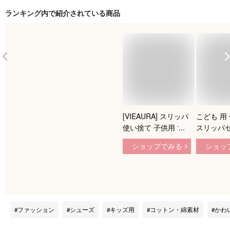
ランキング内で紹介されている商品
[VIEAURA] スリッパ
こども 用
使い捨て 子供用 10
スリッパセ
足セット ホワイト
ん 柄 個
ショップでみる
ショッ
可愛いクマさん 使い
前閉じ 滑
捨てスリッパ
内 厚手 
っぱ キリ
柄：20足
ファッション
シューズ
キッズ用
コットン・綿素材
かわ