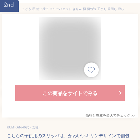
2nd
こども 用 使い捨て スリッパセット きりん 柄 個包装 子ども 前閉じ 滑らない 室内 厚手 キッズ すりっぱ キリン(きりん柄：20足セット)
この商品をサイトでみる
価格と在庫を
楽天
でチェック
>>
KUMIKAN(40代・女性)
こちらの子供用のスリッパは、かわいいキリンデザインで個包