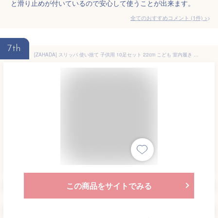
と滑り止めが付いているので安心して使うことが出来ます。
全てのおすすめコメント
(
1
件)
>
7th
[ZAHADA] スリッパ 使い捨て 子供用 10足セット 22cm こども 室内履き 子ども スリッパ キッズスリッパ 女の子 男の子 来客用 タオル地 滑り止め加工 ホワイト 病院 施設 住宅展示場 イベント
この商品をサイトでみる