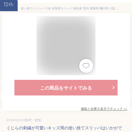
12th
使い捨てスリッパ 子供 来客用スリッパ 個包装 室内 業務用 機内用 入院 旅行 お風呂 商務用 介護用 高級 滑り止め 避難 ルームシューズ(ホワイト, Free Size)
この商品をサイトでみる
価格と在庫を
楽天
でチェック
>>
のりのりのり(50代・女性)
くじらの刺繍が可愛いキッズ用の使い捨てスリッパはいかがで