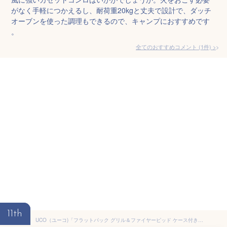
がなく手軽につかえるし、耐荷重20kgと丈夫で設計で、ダッチ
オーブンを使った調理もできるので、キャンプにおすすめです
。
全てのおすすめコメント
(
1
件)
>
11th
UCO（ユーコ)「フラットパック グリル＆ファイヤーピッド ケース付き」焚き火台 キャンプ BBQ 折りたたみ可能 収納 コンパクト ステンレス