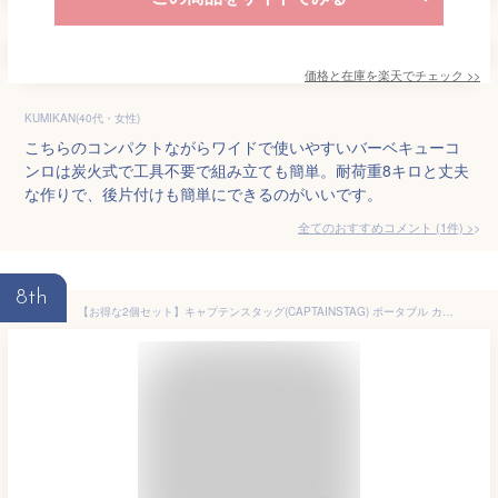
価格と在庫を
楽天
でチェック
>>
KUMIKAN(40代・女性)
こちらのコンパクトながらワイドで使いやすいバーベキューコ
ンロは炭火式で工具不要で組み立ても簡単。耐荷重8キロと丈夫
な作りで、後片付けも簡単にできるのがいいです。
全てのおすすめコメント
(
1
件)
>
8th
【お得な2個セット】キャプテンスタッグ(CAPTAINSTAG) ポータブル カセットコンロ(ブラック) UF-0028 | ブラック ポータブル コンロ バーベキュー アウトドア グリル 卓上 キャンプ 幅342 奥行270 高さ86mm 軽量 薄型