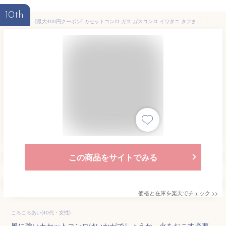
10th
[最大400円クーポン] カセットコンロ ガス ガスコンロ イワタニ タフまる CB-ODX-1-BKカセットガス ガス コンロ ケース付き 岩谷 アウトドア 風に強い ダッチオーブン カセットこんろ IWATANI イワタニ ブラック オリーブ
この商品をサイトでみる
価格と在庫を
楽天
でチェック
>>
ころころあい(40代・女性)
風に強いカセットコンロはいかがでしょうか。火をおこす必要