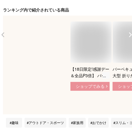
ランキング内で紹介されている商品
【18日限定!感謝デー
バーベキ
＆全品P3倍】 バーベ
大型 折り
キューコンロ 卓上
《購入特典
ショップでみる
ショッ
折りたたみ 《購入特
ンタッチ》
典付》 《ワンタッチ
BBQコン
組立》 小型 軽量 キ
用品 バー
ャンプ用品 バーベキ
リル ポー
ューグリル 薄型収納
ロ アウト
ポータブルコンロ コ
ベキュー 
趣味
アウトドア・スポーツ
家族用
おでかけ
スリム・
ンパクト アウトドア
大人数 ☆