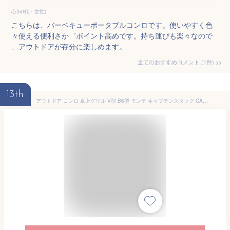
心(50代・女性)
こちらは、バーベキューポータブルコンロです。使いやすく色
々使える便利さか゛ポイント高めです。持ち運びも楽々なので
、アウトドアが存分に楽しめます。
全てのおすすめコメント
(
1
件)
>
13th
アウトドア コンロ 卓上グリル V型 B6型 モンテ キャプテンスタッグ CAPTAIN STAG （ バーベキューコンロ BBQコンロ バーベキューグリル BBQグリル 卓上 小型 軽い 超軽量 折りたたみ アミ付き 少人数 ポータブル おしゃれ ）