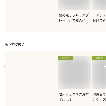
髪の毛サラサラスプ
ドアチェ
レー｜汗で髪のベタ
付けでき
つきに！市販のヘア
錠、穴あ
スプレーでおすすめ
貸でも使
はどれ？
め商品は
もうすぐ終了
受付中
受付中
耐火ボックスのおす
お風呂で
すめは？
けグッズ
は？