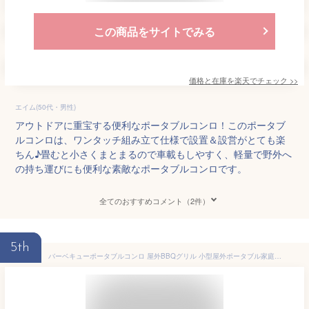
この商品をサイトでみる
価格と在庫を
楽天
でチェック
>>
エイム(50代・男性)
アウトドアに重宝する便利なポータブルコンロ！このポータブ
ルコンロは、ワンタッチ組み立て仕様で設置＆設営がとても楽
ちん♪畳むと小さくまとまるので車載もしやすく、軽量で野外へ
の持ち運びにも便利な素敵なポータブルコンロです。
全てのおすすめコメント（2件）
5th
バーベキューポータブルコンロ 屋外BBQグリル 小型屋外ポータブル家庭用バーベキューグリル ストーブの周りにお茶を調理する屋外バーベキューストーブ