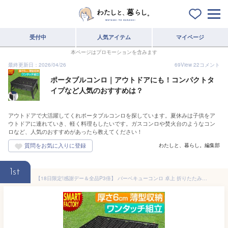
受付中
人気アイテム
マイページ
本ページはプロモーションを含みます
最終更新日：2026/04/26
69
View
22
コメント
ポータブルコンロ｜アウトドアにも！コンパクトタ
イプなど人気のおすすめは？
アウトドアで大活躍してくれポータブルコンロを探しています。夏休みは子供をア
ウトドアに連れていき、軽く料理もしたいです。ガスコンロや焚火台のようなコン
ロなど、人気のおすすめがあったら教えてください！
わたしと、暮らし。編集部
1st
【18日限定!感謝デー＆全品P3倍】 バーベキューコンロ 卓上 折りたたみ 《購入特典付》 《ワンタッチ組立》 小型 軽量 キャンプ用品 バーベキューグリル 薄型収納 ポータブルコンロ コンパクト アウトドア バーベキュー ☆ プレゼント ギフト 父の日 熱中症対策 夏 梅雨