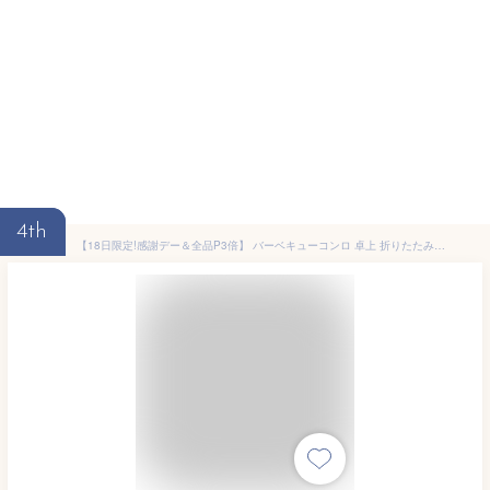
4th
【18日限定!感謝デー＆全品P3倍】 バーベキューコンロ 卓上 折りたたみ 《購入特典付》 《ワンタッチ組立》 小型 軽量 キャンプ用品 バーベキューグリル 薄型収納 ポータブルコンロ コンパクト アウトドア バーベキュー ☆ プレゼント ギフト 父の日 熱中症対策 夏 梅雨