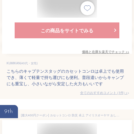
この商品をサイトでみる
価格と在庫を
楽天
でチェック
>>
KUMIKAN(40代・女性)
こちらのキャプテンスタッグのカセットコンロは卓上でも使用
でき、薄くて軽量で持ち運びにも便利。普段遣いからキャンプ
にも重宝し、小さいながら安定した火力もいいです
全てのおすすめコメント
(
1
件)
>
9th
[最大400円クーポン] カセットコンロ 防災 卓上 アイリスオーヤマ おしゃれ アウトドア テーブルコンロ カセットコンロ 薄型 小型 土鍋 スリム バーベキュー カセットボンベ 持ち運び コンパクト 防災対策 卓上 調理 IGC-E1-H