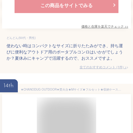
この商品をサイトでみる
価格と在庫を
楽天
でチェック
>>
どんどん(50代・男性)
使わない時はコンパクトなサイズに折りたたみができ、持ち運
びに便利なアウトドア用のポータブルコンロはいかがでしょう
か？夏休みにキャンプで活躍するので、おススメですよ。
全てのおすすめコメント
(
1
件)
>
14th
★CHANODUG OUTDOOR★焚火台★Mサイズ★フルセット★収納ケース付★BBQコンロ★折り畳み焚き火台★バーベキューコンロ★ポータブル焚き火台セット★ポータブルコンロ★