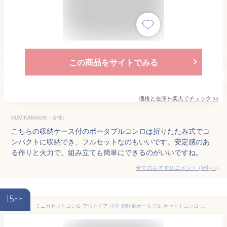
この商品をサイトでみる
価格と在庫を
楽天
でチェック
>>
KUMIKAN(40代・女性)
こちらの収納ケース付のポータブルコンロは折りたたみ式でコ
ンパクトに収納でき、フルセットなのもいいです。安定感のあ
る作りと火力で、組み立ても簡単にできるのがいいですね。
全てのおすすめコメント
(
1
件)
>
15th
ミニカセットコンロ アウトドア 小型 超軽量ポータブル カセットコンロ 防災に適した一台二役 強火力 バーベキュー 卓上アウトドアクッキング速加熱ヒーター 電源不要 コンロ キャンプ カセットコンロ ガスタンク式 屋内 屋外兼用 (松葉緑角 コンロ&収納バッグ)