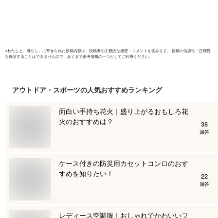
バーベキュー ☆ プ
ト ギフト
レゼント ギフト 父
中症対策 
の日 熱中症対策 夏
梅雨
※
わたしと、暮らし。
に寄せられた投稿内容は、投稿者の主観的な感想・コメントを含みます。 投稿の信憑性・正確性
を保証することはできませんので、あくまで参考情報の一つとしてご利用ください。
アウトドア・スポーツ
の人気おすすめランキング
面白い手持ち花火｜盛り上がるおもしろ花
火のおすすめは？
38
回答
ケース付きの防災用カセットコンロのおす
すめを知りたい！
22
回答
レディース空調服｜おしゃれでかわいいフ