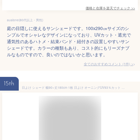
価格と在庫を
楽天
でチェック
>>
aualone(80代以上・男性)
庭の目隠しに使えるサンシェードです。100x290㎝サイズのシ
ンプルでオシャレなデザインになっており、UVカット・遮光で
通気性のあるハトメ・結束バンド・紐付きの設置しやすいサン
シェードです。カラーの種類もあり、コスト的にもリーズナブ
ルなものですので、良いのではないかと思います。
全てのおすすめコメント
(
1
件)
>
15th
日よけ シェード 幅90×丈180cm 1枚 日よけ オーニングUV93％カット 撥水 UVカット 紫外線 遮光 取付ヒモ付属 日除け 雨よけ サンシェード テント バルコニー あす楽 韓国インテリア モダン 北欧 ROCKSALE