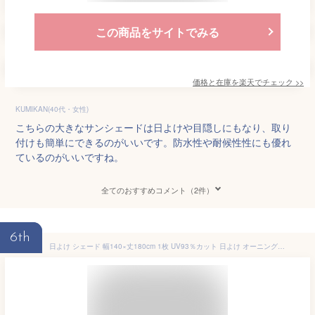
この商品をサイトでみる
価格と在庫を
楽天
でチェック
>>
KUMIKAN(40代・女性)
こちらの大きなサンシェードは日よけや目隠しにもなり、取り
付けも簡単にできるのがいいです。防水性や耐候性性にも優れ
ているのがいいですね。
全てのおすすめコメント（2件）
6th
日よけ シェード 幅140×丈180cm 1枚 UV93％カット 日よけ オーニング撥水 UVカット 紫外線 遮光 取付ヒモ付属 日除け 雨よけ バルコニー サンシェード テント 洋風たてす あす楽 ベランダ 韓国インテリア モダン 送料無料