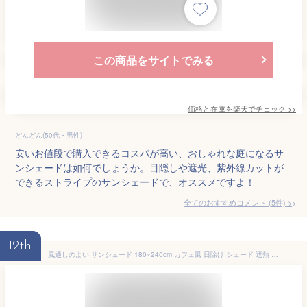
この商品をサイトでみる
価格と在庫を
楽天
でチェック
>>
どんどん(50代・男性)
安いお値段で購入できるコスパが高い、おしゃれな庭になるサ
ンシェードは如何でしょうか。目隠しや遮光、紫外線カットが
できるストライプのサンシェードで、オススメですよ！
全てのおすすめコメント
(
5
件)
>
12th
風通しのよい サンシェード 180×240cm カフェ風 日除け シェード 遮熱 目隠し 庭 テラス 目隠し シート風を通す 窓 自宅 飲食店 ベランダ バルコニー よしず柄 ストライプ 西日対策 日差し 強い カット 涼しい 夏 真夏 日よけ