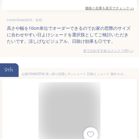
価格と在庫を
楽天
でチェック
>>
LemonSoda(50代・女性)
高さや幅を10cm単位でオーダーできるのでお家の窓際のサイズ
に合わせやすい日よけシェードを選択肢としてご検討いただき
たいです。涼しげなビジュアル、日除け効果も◎です。
全てのおすすめコメント
(
1
件)
>
9th
山善(YAMAZEN) 突っ張り目隠しサンシェード 日除け シェード 屋外 2×2m 遮光率約71％ 紫外線遮蔽約82％ SPSH-2020 アイボリー