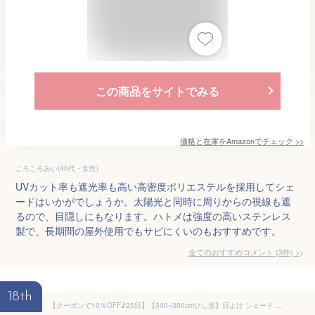
この商品をサイトでみる
価格と在庫を
Amazon
でチェック
>>
ころころあい(40代・女性)
UVカット率も遮光率も高い高密度ポリエステルを採用してシェ
ードはいかがでしょうか。太陽光と同時に周りからの視線も遮
るので、目隠しにもなります。ハトメは強度の高いステンレス
製で、長期間の屋外使用でもサビにくいのもおすすめです。
全てのおすすめコメント
(
3
件)
>
18th
【クーポンで10％OFF♪25日】【300×300cmひし形】日よけ シェード サンシェード 庭 屋外 ベランダ クールシェード 日除けシェード 暑さ対策 UVカット オーニング バルコニー 紫外線98％カット 3×3m 正方形 撥水加工 耐久性