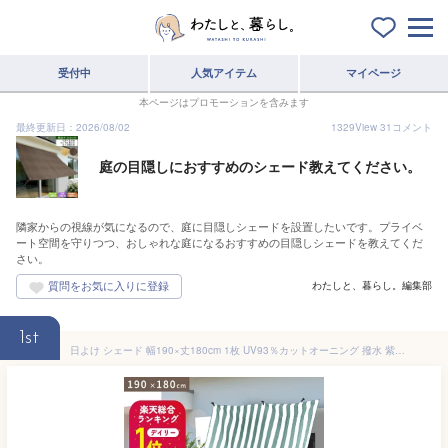
受付中
人気アイテム
マイページ
本ページはプロモーションを含みます
最終更新日：2026/08/02
1329
View
31
コメント
庭の目隠しにおすすめのシェード教えてください。
隣家からの視線が気になるので、庭に目隠しシェードを設置したいです。プライベ
ート空間を守りつつ、おしゃれな庭になるおすすめの目隠しシェードを教えてくだ
さい。
わたしと、暮らし。編集部
1st
日よけ シェード 幅190×丈180cm 1枚 UV93％カットオーニング 撥水 紫外線 遮光 取付ヒモ付 日除け 雨よけ バルコニー サンシェード テント 洋風たてす 送料無料 あす楽 ベランダ 北欧 韓国インテリア モダン [R-SS]