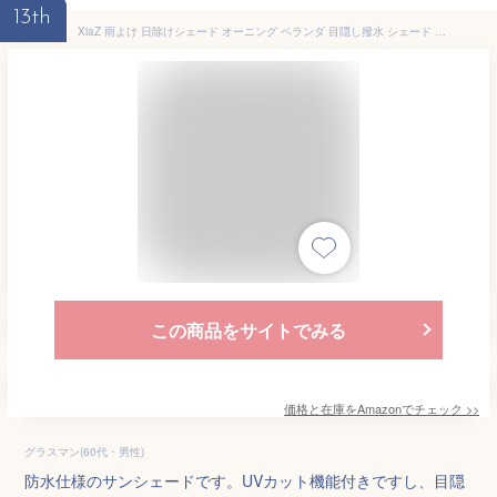
13th
XiaZ 雨よけ 日除けシェード オーニング ベランダ 目隠し撥水 シェード 防水サンシェード 紫外線UVカット 400Dポリエステル 強度UP 2層撥水PU塗装 接合部水漏れ防止加工 クールシェード 庭用タープ 遮熱 断熱 屋外・庭先・ベランダ用 ・廊下・庭下・デッキ ・プール ・ パーゴラ・ カーポート・ キャンプ ・野外活動 簡単設置 固定ロープ 付属 (カーキ, 3×5Ｍ)
この商品をサイトでみる
価格と在庫を
Amazon
でチェック
>>
グラスマン(60代・男性)
防水仕様のサンシェードです。UVカット機能付きですし、目隠