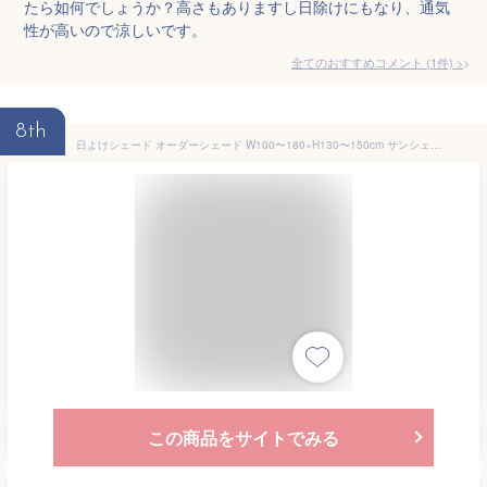
たら如何でしょうか？高さもありますし日除けにもなり、通気
性が高いので涼しいです。
全てのおすすめコメント
(
1
件)
>
8th
日よけシェード オーダーシェード W100〜180×H130〜150cm サンシェード オーニング 屋外 サンシェード バルコニー オーニング 洋風たてす UVカット 紫外線 遮光 ベランダ 目隠し 庭 アーバングレー グレーストライプ ブラッシュウッド
この商品をサイトでみる