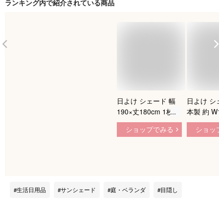
ランキング内で紹介されている商品
日よけ シェード 幅
日よけ シ
190×丈180cm 1枚
本製 約 W
UV93％カットオーニ
W200cm×
ショップでみる
ショッ
ング 撥水 紫外線 遮
｜サンシェ
光 取付ヒモ付 日除
ション ベ
け 雨よけ バルコニ
屋外 おし
ー サンシェード テ
し オーニ
ント 洋風たてす 送
プ | 窓 
料無料 あす楽 ベラ
グに | 
生活日用品
サンシェード
庭・ベランダ
目隠し
ンダ 北欧 韓国イン
ド 取付金
テリア モダン [R-SS]
チオリシェ
シュベー