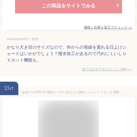
この商品をサイトでみる
価格と在庫を
楽天
でチェック
>>
nanacoco(40代・女性)
かなり大き目のサイズなので、外からの視線を遮れる日よけシ
ェードはいかがでしょう？撥水加工があるので汚れにくいしＵ
Ｖカット機能も。
全てのおすすめコメント
(
3
件)
>
21st
[全品11％OFF×6/1限定クーポン]日よけ 日除け シェード ベランダ 屋外 撥水 サンシェード おしゃれ 既製 ベランダ 庭 タープ UVカット MKSS 無地 日本製 オーニング 風を通す 暑さ対策 バルコニー 大型 室外機 C-F-1