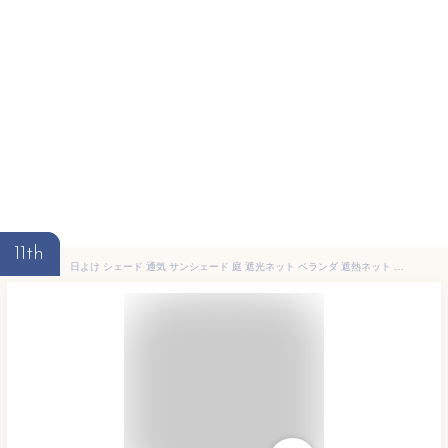
11th
日よけ シェード 通気 サンシェード 庭 遮光ネット ベランダ 遮熱ネット プール 遮熱 熱割れ防止 正方形 200×200cm 長方形 200×300cm 暑さ対策 庭 UVカット 紫外線対策 無地 ストライプ おしゃれ 節電 涼しい 水遊び ガーデニング BBQ エコ ウッドデッキ 遮光 玄関