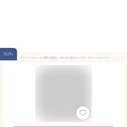
16th
グリーンフェンス 屋外 目隠し 1m×3m 緑のカーテン グリーンカーテン 目隠しフェンス ベランダ 壁 フェイクグリーン リアル 緑化 葉っぱ グリーン 窓 フェンス 人工観葉植物 植物 葉 リーフラティス 日よけ 日除け メッシュ ネット 1年保証 ●[送料無料]