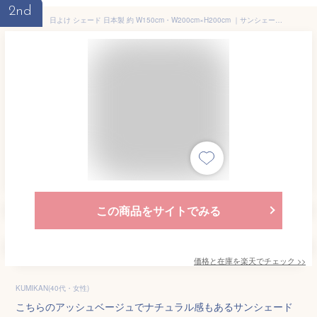
2nd
日よけ シェード 日本製 約 W150cm・W200cm×H200cm ｜サンシェード マンション ベランダ ｜ 屋外 おしゃれ｜目隠し オーニング タープ | 窓 庭 グランピングに | 日除けシェード 取付金具付｜ イチオリシェード アッシュベージュ【送料無料】
この商品をサイトでみる
価格と在庫を
楽天
でチェック
>>
KUMIKAN(40代・女性)
こちらのアッシュベージュでナチュラル感もあるサンシェード