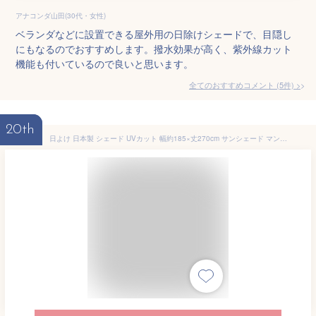
アナコンダ山田(30代・女性)
ベランダなどに設置できる屋外用の日除けシェードで、目隠し
にもなるのでおすすめします。撥水効果が高く、紫外線カット
機能も付いているので良いと思います。
全てのおすすめコメント
(
5
件)
>
20th
日よけ 日本製 シェード UVカット 幅約185×丈270cm サンシェード マンション ベランダ 撥水 目隠しシート 日よけ 窓 シェード 庭 紫外線 シエスタ ストライプ グレー グリーン ネイビー オレンジ 水色 ミント エンジ ブラウン 茶 青 既製 C-F-1