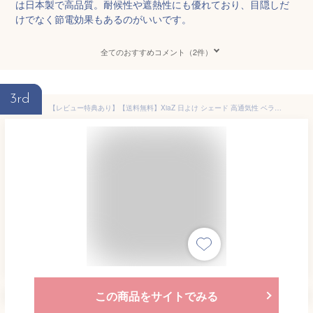
は日本製で高品質。耐候性や遮熱性にも優れており、目隠しだ
けでなく節電効果もあるのがいいです。
全てのおすすめコメント（2件）
3rd
【レビュー特典あり】【送料無料】XiaZ 日よけ シェード 高通気性 ベランダ サンシェード 目隠し オーニング 日除けシェード バルコニー 窓 大型 日よけ スクリーン 日除けシート 紫外線 UVカット 暑さ対策 西日対策 屋外 庭 モカ色
この商品をサイトでみる