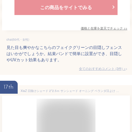
この商品をサイトでみる
価格と在庫を
楽天
でチェック
>>
chai(50代・女性)
見た目も爽やかなこちらのフェイクグリーンの目隠しフェンス
はいかがでしょうか。結束バンドで簡単に設置ができ、目隠し
やUVカット効果もあります。
全てのおすすめコメント
(
3
件)
>
17th
XiaZ 日除けシェード 2*2.5ｍ サンシェード オーニング ベランダ日よけ 目隠し 遮光 UVカット 高密度ポリエチレン 日よけスクリーン 取り付け簡単 モカ色 家庭用/廊下/庭下/屋外/バルコニー用 プライバシー保護 コーヒー色 適格請求書発行可