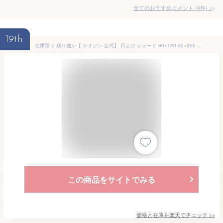
全てのおすすめコメント
(
4
件)
>
19th
在庫限り 残り僅か【 テイジン 公式】 日よけ シェード 90×140 90×200 180×140 180×200 日射熱 紫外線 はっ水 遮熱 撥水 テイジン製 ポリエステル糸使用 安心 UV カット おしゃれ 明るい サンシェード サンストップ テラス 目隠し 窓 屋外
この商品をサイトでみる
価格と在庫を
楽天
でチェック
>>