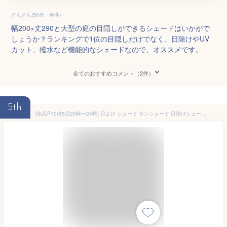
どんどん(50代・男性)
幅200×丈290と大型の庭の目隠しができるシェードはいかがで
しょうか？ランキングで1位の目隠しだけでなく、日除けやUV
カット、撥水など機能的なシェードなので、オススメです。
全てのおすすめコメント（2件）
5th
[全品P10倍5日20時〜24時] 日よけ シェード サンシェード 日除けシェード 無地 幅約185×丈270cm [ タープ 庭 バルコニー 日除け ベランダ 大きい 大型 窓 車 目隠し 遮熱 断熱 ウッドデッキ ブラウン ベージュ MKSS 既製 ] 《即日出荷》 C-F-1