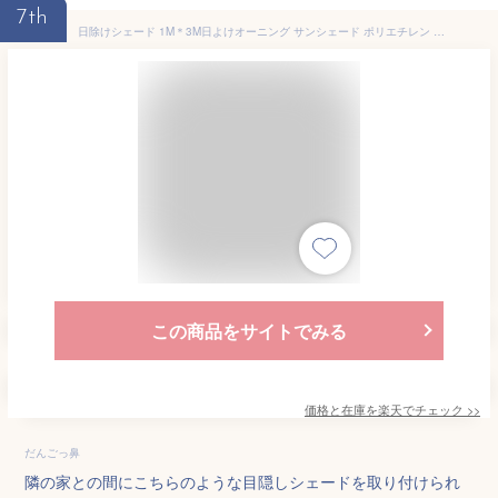
7th
日除けシェード 1M＊3M日よけオーニング サンシェード ポリエチレン 目隠し UVカット 通気性 おしゃれ 大型 結束バンド*20
この商品をサイトでみる
価格と在庫を
楽天
でチェック
>>
だんごっ鼻
隣の家との間にこちらのような目隠しシェードを取り付けられ