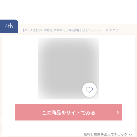
4th
【楽天1位】[NEW遮光/高耐水モデル追加] 日よけ サンシェード スクリーン 幅200×丈290cm 日よけスクリーン オーニング タープ よしず すだれ シェード 日除け 目隠し 紫外線 UVカット 撥水 遮熱 ベランダ 庭 おしゃれ 西日対策 2m×2.9m 日除け 1年保証 ■[送料無料]
この商品をサイトでみる
価格と在庫を
楽天
でチェック
>>