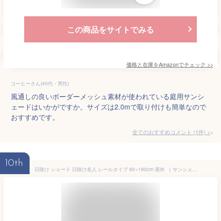
この商品をサイトでみる
価格と在庫を
Amazon
でチェック
>>
コーヒーさん(40代・男性)
風通しの良いボーダーメッシュ素材が使われている庭用サンシ
ェードはいかがですか。サイズは2.0mで取り付けも簡単なので
おすすめです。
全てのおすすめコメント
(
1
件)
>
10th
日除け シェード 日除け名人 レールタイプ 90×180cm 屋外 （ サンシェード すだれ 日よけ 目隠し フック付き 省エネ 日差し エコ 暑さ対策 ベランダ ガーデン 庭 エクステリア 屋外用 おしゃれ すだれタイプ ） 【3980円以上送料無料】