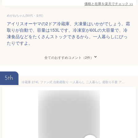
価格と在庫を
楽天
でチェック
>>
めがねちゃん(50代・女性)
アイリスオーヤマの2ドア冷蔵庫、大凍量はいかがでしょう。霜
取りが自動で、容量は153Lです。冷凍室が60Lの大容量で、冷
凍食品などをたくさんストックできるから、一人暮らしにぴっ
たりですよ。
全てのおすすめコメント（2件）
5th
冷蔵庫 274L ファン式 自動霜取り 一人暮らし 二人暮らし 霜取り不要 アイリスオーヤマ 右開き 静音 省エネ 節電 BIG冷凍庫 冷凍冷蔵庫 IRSN-27A-W IRSN-27A-B【設置無料】【HS】【広告】