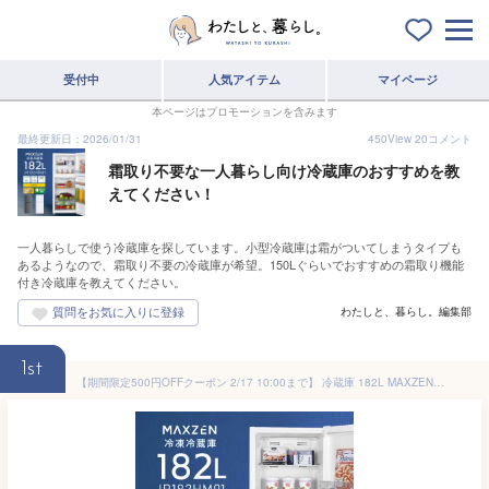
受付中
人気アイテム
マイページ
本ページはプロモーションを含みます
最終更新日：2026/01/31
450
View
20
コメント
霜取り不要な一人暮らし向け冷蔵庫のおすすめを教
えてください！
一人暮らしで使う冷蔵庫を探しています。小型冷蔵庫は霜がついてしまうタイプも
あるようなので、霜取り不要の冷蔵庫が希望。150Lぐらいでおすすめの霜取り機能
付き冷蔵庫を教えてください。
わたしと、暮らし。編集部
1st
【期間限定500円OFFクーポン 2/17 10:00まで】 冷蔵庫 182L MAXZEN マクスゼン 2ドア 大容量 霜取り不要 自動霜取り ファン式 コンパクト 右開き オフィス 単身 家族 一人暮らし 二人暮らし 白 ホワイト JR182HM01 レビューCP1000