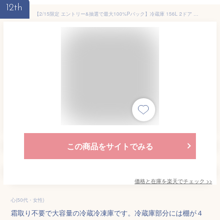
12th
【2/15限定 エントリー&抽選で最大100%Pバック】冷蔵庫 156L 2ドア 大容量 新生活 霜取り不要 コンパクト 右開き オフィス 単身 家族 一人暮らし 二人暮らし 新品 おしゃれ 白 ホワイト 黒 ブラック 1年保証 MAXZEN JR156HD01 マクスゼン
この商品をサイトでみる
価格と在庫を
楽天
でチェック
>>
心(50代・女性)
霜取り不要で大容量の冷蔵冷凍庫です。冷蔵庫部分には棚が４