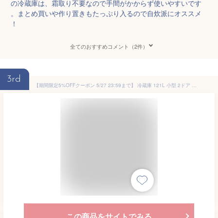
の冷蔵庫は、霜取り不要なので手間がかからず使いやすいです
。まとめ買いや作り置きもたっぷり入るので自炊派にオススメ
！
全てのおすすめコメント（2件）
3rd
【期間限定5%OFFクーポン 5/27 23:59まで】 冷蔵庫 121L 小型 2ドア 霜取り不要 コンパクト 大容量 新生活 ひとり暮らし 一人暮らし 自動霜取り 右開き オフィス 単身 おしゃれ 白 ホワイト MAXZEN マクスゼン JR121HM01WH エクプラ特選
この商品をサイトでみる