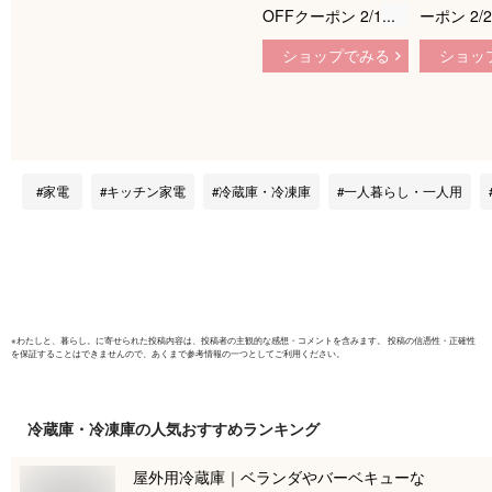
OFFクーポン 2/17
ーポン 2/
10:00まで】 冷蔵庫
で】 冷蔵庫 
ショップでみる
ショッ
182L MAXZEN マク
ドア 大容
スゼン 2ドア 大容量
霜取り不要
霜取り不要 自動霜取
ト 右開き
り ファン式 コンパ
単身 家族
クト 右開き オフィ
し 二人暮
ス 単身 家族 一人暮
おしゃれ 
家電
キッチン家電
冷蔵庫・冷凍庫
一人暮らし・一人用
らし 二人暮らし 白
ト 黒 ブラ
ホワイト
証 MAXZ
JR182HM01 レビュ
ゼン JR15
ーCP1000
クプラ特
※
わたしと、暮らし。
に寄せられた投稿内容は、投稿者の主観的な感想・コメントを含みます。 投稿の信憑性・正確性
を保証することはできませんので、あくまで参考情報の一つとしてご利用ください。
冷蔵庫・冷凍庫
の人気おすすめランキング
屋外用冷蔵庫｜ベランダやバーベキューな