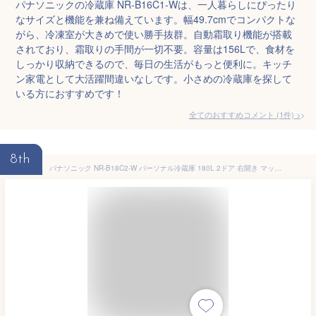
パナソニックの冷蔵庫 NR-B16C1-Wは、一人暮らしにぴったり
なサイズと機能を兼ね備えています。幅49.7cmでコンパクトな
がら、冷凍室が大きめで使い勝手抜群。自動霜取り機能が搭載
されており、霜取りの手間が一切不要。容量は156Lで、食材を
しっかり収納できるので、毎日の生活がもっと便利に。キッチ
ン家電として大活躍間違いなしです。小さめの冷蔵庫を探して
いる方におすすめです！
全てのおすすめコメント
(
1
件)
>
8th
パナソニック NR-B18C2-W パーソナル冷蔵庫 180L 2ドア 右開き マットオフホワイト