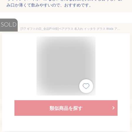
み口か薄くて飲みやすいので、おすすめです。
SOLD
[7/7 ギフトの日_全品P10倍]ペアグラス 名入れ イッタラ グラス iittala アイノアールト アップルグリーン AinoAalto ペア タンブラー 結婚祝い 結婚記念日 贈り物 ギフト 名前入り ネーム 誕生日プレゼント 誕生日 新婚 キッチン 両親 ペアギフト カップル 記念日 結婚
類似商品を探す