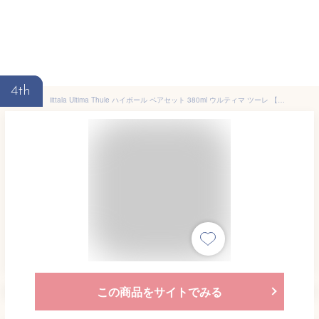
4th
iittala Ultima Thule ハイボール ペアセット 380ml ウルティマ ツーレ 【イッタラ デザイン雑貨 キッチン雑貨 台所 北欧 シンプル フィンランド グラス タンブラー お祝い ギフト プレゼント】
この商品をサイトでみる