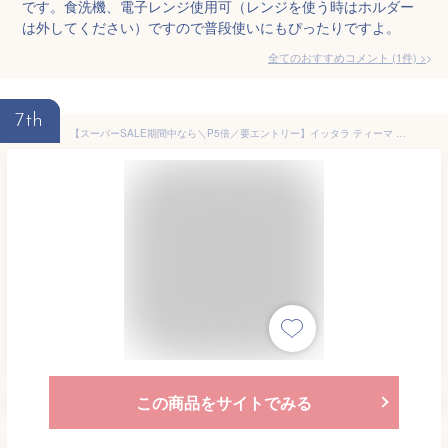
です。食洗機、電子レンジ使用可（レンジを使う時はホルダー
は外してください）ですので普段使いにもぴったりですよ。
全てのおすすめコメント
(
1
件)
>
7th
【スーパーSALE期間中なら＼P5倍／要エントリー】イッタラ ティーマ ハニー プレート 26cm 366952 【耐熱 電子レンジ対応 お皿 ギフト 結婚祝い プレゼント 贈り物】
この商品をサイトでみる