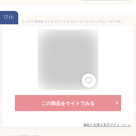
17th
イッタラ (iittala) タイカ ホワイト＆ブルー コーヒーカップ＆ソーサー 200ml ペア 食器 北欧 コーヒ—カップ おしゃれ かわいい ブランド 結婚祝い 内祝い
この商品をサイトでみる
価格と在庫を
楽天
でチェック
>>