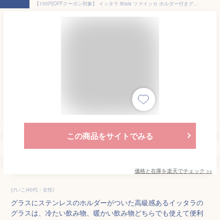
【100円OFFクーポン対象】 イッタラ iittala ツァイッカ ホルダー付きグラス ペア 2個セット 北欧 1008498 クリア Tsaikka Tumbler Hot Drinks コップ 食器 取っ手
この商品をサイトでみる
価格と在庫を
楽天
でチェック
>>
ぴいこ(40代・女性)
グラスにステンレスのホルダーがついた高級感あるイッタラの
グラスは、冷たい飲み物、暖かい飲み物どちらでも使えて便利