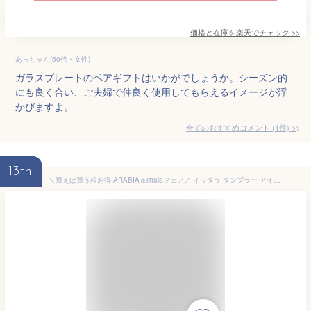
価格と在庫を
楽天
でチェック
>>
あっちゃん(50代・女性)
ガラスプレートのペアギフトはいかがでしょうか。シーズン的
にも良く合い、ご夫婦で仲良く使用してもらえるイメージが浮
かびますよ。
全てのおすすめコメント
(
1
件)
>
13th
＼買えば買う程お得!ARABIA＆iittalaフェア／ イッタラ タンブラー アイノ・アールト 330ml 0.33L 北欧ブランド インテリア 食器 デザイン お洒落 2個セット ペアグラス ハイボール 950301 iittala Aino Aalto TUMBLER 2 set 冬 冬物 クリスマス プレゼント