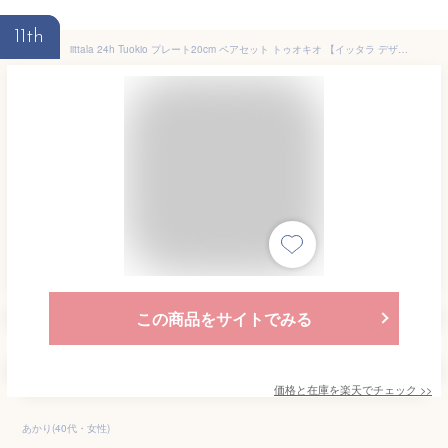
11th
iittala 24h Tuokio プレート20cm ペアセット トゥオキオ 【イッタラ デザイン雑貨 キッチン雑貨 台所 北欧 シンプル フィンランド 平皿 カトラリー 食器 テーブルウェア】
この商品をサイトでみる
価格と在庫を
楽天
でチェック
>>
あかり(40代・女性)