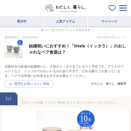
受付中
人気アイテム
マイページ
本ページはプロモーションを含みます
最終更新日：2026/04/24
5814
View
25
コメント
結婚祝いにおすすめ！「iittala（イッタラ）」のおし
ゃれなペア食器は？
北欧好きの友達の結婚祝いに、人気のイッタラをプレゼント予定です。グラスやプ
レートなど、シンプルでかわいいものがありすぎて、どれを贈ろうか迷っていま
す。ペアで日常使いが出来るおすすめを教えてください。
わたしと、暮らし。編集部
1st
【ポイント10倍】イッタラ (iittala) オリゴ オレンジ＆ベージュ マグ(ハンドル付) 400ml ペア 食器 北欧 マグカップ おしゃれ かわいい ブランド 結婚祝い 内祝い