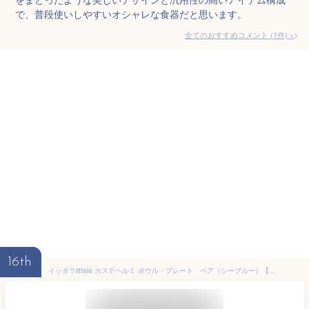
で、普段使いしやすいオシャレな食器だと思います。
全てのおすすめコメント
(
1
件)
>
16th
イッタラiittala カステヘルミ ボウル・プレート ペア（シーブルー）【御結婚御祝・内祝・新築御祝・還暦御祝・御礼・寿・ギフト包装可能】