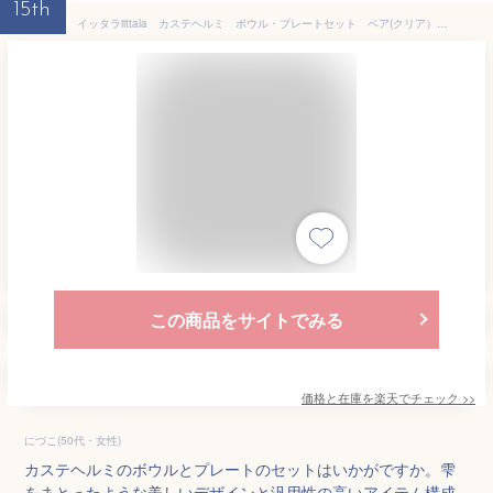
15th
イッタラiittala カステヘルミ ボウル・プレートセット ペア(クリア）【御結婚御祝・内祝・新築御祝・還暦御祝・御礼・寿・ギフト包装可能】
この商品をサイトでみる
価格と在庫を
楽天
でチェック
>>
にづこ(50代・女性)
カステヘルミのボウルとプレートのセットはいかがですか。雫
をまとったような美しいデザインと汎用性の高いアイテム構成