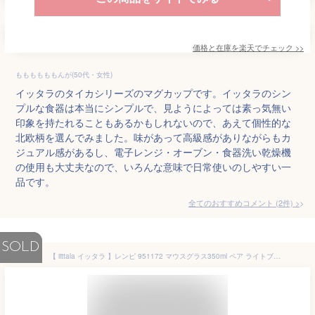
価格と在庫を
楽天
でチェック
>>
ももももももんが(50代・女性)
イッタラのタイカシリーズのマグカップです。イッタラのシン
プルな食器は本当にシンプルで、見ようによっては素っ気無い
印象を持たれることもあるかもしれないので、あえて個性的な
北欧柄を選んでみました。味があって高級感がありながらもカ
ジュアル感があるし、電子レンジ・オーブン・食器洗い乾燥機
の使用も大丈夫なので、いろんな意味で日常使いのしやすい一
品です。
全てのおすすめコメント
(
2
件)
>
SOLD
【 iittala イッタラ 】レンピ 951172 マウスグラス350ml ペア ライトブルー/コップ シャンパン グラス 酒器 タルゴナ コーヒー カフェ ラテ 韓国