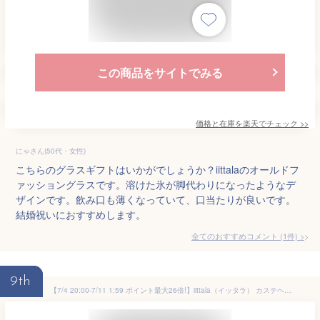
この商品をサイトでみる
価格と在庫を
楽天
でチェック
>>
にゃさん(50代・女性)
こちらのグラスギフトはいかがでしょうか？iittalaのオールドフ
ァッショングラスです。溶けた氷が脚代わりになったようなデ
ザインです。飲み口も薄くなっていて、口当たりが良いです。
結婚祝いにおすすめします。
全てのおすすめコメント
(
1
件)
>
9th
【7/4 20:00-7/11 1:59 ポイント最大26倍!】iittala（イッタラ） カステヘルミ ボウル 230ml ペア（クリア）(新生活テーブルウェア おうちテーブルウェア)