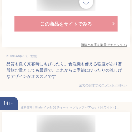
この商品をサイトでみる
価格と在庫を
楽天
でチェック
>>
KUMIKAN(40代・女性)
品質も良く来客時にもぴったり。食洗機も使える強度があり普
段飲む量としても最適で、これからに季節にぴったりの涼しげ
なデザインがオススメです
全てのおすすめコメント
(
3
件)
>
14th
送料無料｜iittala(イッタラ) ティーマ マグカップ ペアセット(ホワイト)【メーカー箱入り】｜※包装のしメッセージカード無料対応