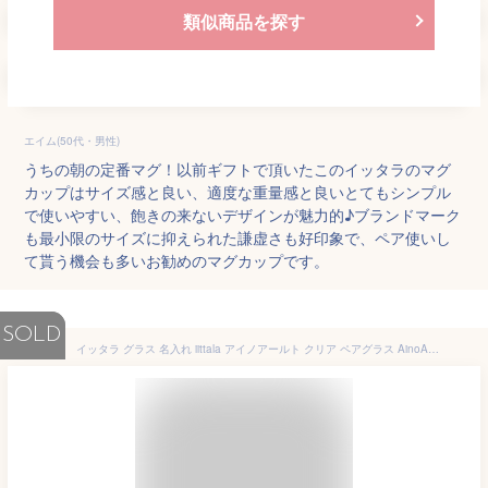
類似商品を探す
エイム(50代・男性)
うちの朝の定番マグ！以前ギフトで頂いたこのイッタラのマグ
カップはサイズ感と良い、適度な重量感と良いとてもシンプル
で使いやすい、飽きの来ないデザインが魅力的♪ブランドマーク
も最小限のサイズに抑えられた謙虚さも好印象で、ペア使いし
て貰う機会も多いお勧めのマグカップです。
SOLD
イッタラ グラス 名入れ iittala アイノアールト クリア ペアグラス AinoAalto ペア タンブラー 結婚祝い 結婚記念日 贈り物 ギフト 名前入り ネーム 誕生日プレゼント 新婚 キッチン 両親 ペアギフト カップル 結婚 お祝い 記念日 金婚式