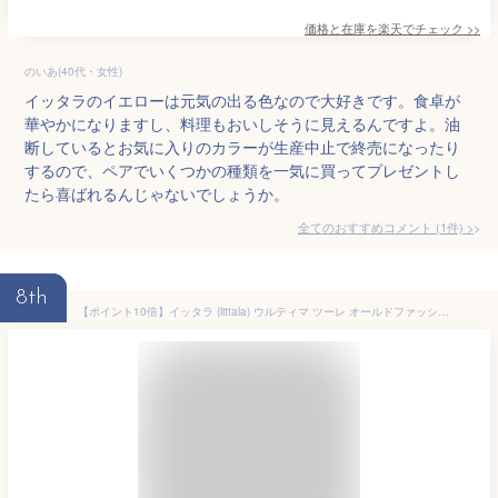
価格と在庫を
楽天
でチェック
>>
のいあ(40代・女性)
イッタラのイエローは元気の出る色なので大好きです。食卓が
華やかになりますし、料理もおいしそうに見えるんですよ。油
断しているとお気に入りのカラーが生産中止で終売になったり
するので、ペアでいくつかの種類を一気に買ってプレゼントし
たら喜ばれるんじゃないでしょうか。
全てのおすすめコメント
(
1
件)
>
8th
【ポイント10倍】イッタラ (iittala) ウルティマ ツーレ オールドファッション(S) 200ml ペア 食器 北欧 ガラス食器 グラス ロックグラス 酒器 ギフト お祝い ブランド 結婚祝い 内祝い