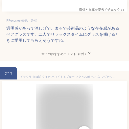
価格と在庫を
楽天
でチェック
>>
RRgypsies(60代・男性)
透明感があって涼しげで、まるで芸術品のような存在感がある
ペアグラスです。二人でリラックスタイムにグラスを傾けると
きに愛用してもらえそうですね。
全てのおすすめコメント（2件）
5th
イッタラ (iittala) タイカ ホワイト＆ブルー マグ 400ml ペア /// マグカップ 北欧食器 白 青 鳥 ふくろう 来客用 電子レンジ対応 食洗機対応 オーブン対応 おしゃれ フィンランド ブランド 大きめ 大容量 // プチギフト プレゼント 贈り物 結婚祝い