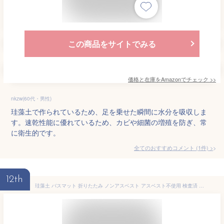
この商品をサイトでみる
価格と在庫を
Amazon
でチェック
>>
nkzw(60代・男性)
珪藻土で作られているため、足を乗せた瞬間に水分を吸収しま
す。速乾性能に優れているため、カビや細菌の増殖を防ぎ、常
に衛生的です。
全てのおすすめコメント
(
1
件)
>
12th
珪藻土 バスマット 折りたたみ ノンアスベスト アスベスト不使用 検査済 風呂 速乾 足拭き マット 吸水 バス 用品 大判 大きめ 無地 柄 継ぎ目 じゃばら 便利 おしゃれ 清潔 防ダニ 隙間 収納 片付け コンパクト NEO-170