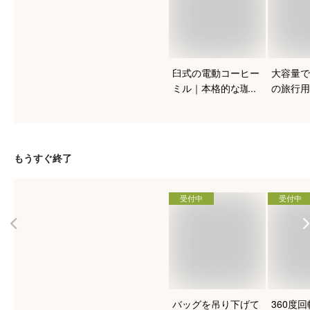
臼式の電動コーヒー
大容量で
ミル｜本格的な珈琲
の旅行用
を入れたい人向けの
おすすめ
おすすめは？
もうすぐ終了
受付中
受付中
バッグを吊り下げて
360度