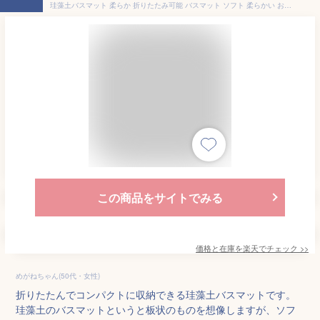
珪藻土バスマット 柔らか 折りたたみ可能 バスマット ソフト 柔らかい おしゃれ 珪藻土 風呂マット お手入れ簡単 風呂 マット シート 滑り止め付き 調湿効果 吸水速乾 手洗いOK 吸水 ソフトバスマット ナチュラル やわあし 【370127】
この商品をサイトでみる
価格と在庫を
楽天
でチェック
>>
めがねちゃん(50代・女性)
折りたたんでコンパクトに収納できる珪藻土バスマットです。
珪藻土のバスマットというと板状のものを想像しますが、ソフ