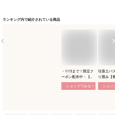
ランキング内で紹介されている商品
・1/13まで！限定ク
珪藻土バス
ーポン配布中・【超
り畳み【
吸水速乾】折りたた
ドバイザー
ショップでみる
ショッ
み 珪藻土バスマット
判 自立【
珪藻土マット バスマ
活掲載】速
ット 珪藻土 プレー
マット 足
ト 吸水 速乾 洗面所
グレー バ
脱衣所 お風呂 足拭
吸水 お風