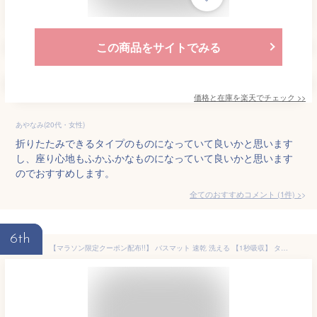
この商品をサイトでみる
価格と在庫を
楽天
でチェック
>>
あやなみ(20代・女性)
折りたたみできるタイプのものになっていて良いかと思います
し、座り心地もふかふかなものになっていて良いかと思います
のでおすすめします。
全てのおすすめコメント
(
1
件)
>
6th
【マラソン限定クーポン配布!!】 バスマット 速乾 洗える 【1秒吸収】 タオル地 大判 吸水 マイクロファイバー 40×60cm 50 × 80 滑り止め 足拭きマット 足ふきマット お風呂マット 厚手 抗菌 丸洗い可 風呂 浴室 玄関 足 ふき マット 製品安全試験クリア おしゃれ