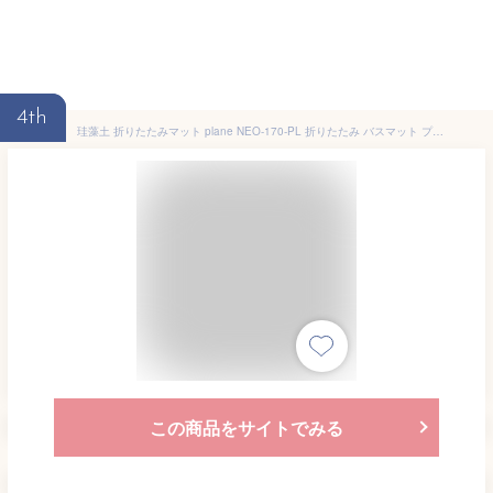
4th
珪藻土 折りたたみマット plane NEO-170-PL 折りたたみ バスマット プレーン けいそうど お風呂 バス 洗面所 吸水 速乾 大判 防カビ 清潔 防ダニ TV テレビ おしゃれ かわいい インテリア 柄 収納(代引不可)【送料無料】
この商品をサイトでみる