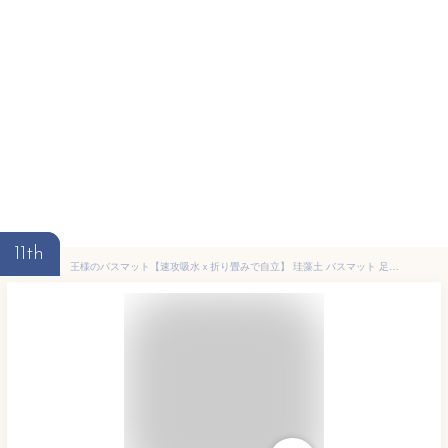
11th
王様のバスマット【速攻吸水ｘ折り畳みで自立】 珪藻土 バスマット 足拭きマット ハードタイプ ノンアスベスト 自立式 防カビ 滑り止め付き サラサラ持続 珪藻土マット (グレー)