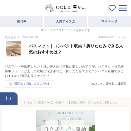
受付中
人気アイテム
マイページ
本ページはプロモーションを含みます
最終更新日：2026/02/19
456
View
21
コメント
バスマット｜コンパクト収納！折りたたみできる人
気のおすすめは？
バスマットを新調したい！洗い替え用に何枚か欲しいのですが、バスマットって結
構ボリュームがあって収納に悩まされる…折りたたみできてコンパクト収納できる
おすすめの商品ありませんか？
わたしと、暮らし。編集部
1st
・1/13まで！限定クーポン配布中・【超吸水速乾】折りたたみ 珪藻土バスマット 珪藻土マット バスマット 珪藻土 プレート 吸水 速乾 洗面所 脱衣所 お風呂 足拭き お風呂マット 足ふきマット シンプル おしゃれ 韓国風 北欧 お手入れ楽々 BOOMIE 保証 レビュー特典