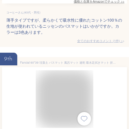
価格と在庫を
Amazon
でチェック
>>
コーヒーさん(40代・男性)
薄手タイプですが、柔らかくて吸水性に優れたコットン100％の
生地が使われているニッセンのバスマットはいかがですか。カ
ラーは3色あります。
全てのおすすめコメント
(
1
件)
>
9th
Fancial 60*39 珪藻土 バスマット 風呂マット 速乾 吸水足拭きマット 折り畳み ハード バスマット 洗える 洗面所 浴室 キッチン (60*39cm, グレー)