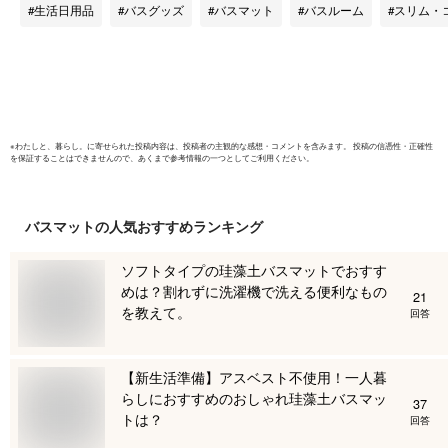
き お風呂マット 足
抗菌 衛生
生活日用品
バスグッズ
バスマット
バスルーム
スリム・
ふきマット シンプル
室 マット
おしゃれ 韓国風 北
ト アスベ
欧 お手入れ楽々
格
BOOMIE 保証 レビ
ュー特典
※
わたしと、暮らし。
に寄せられた投稿内容は、投稿者の主観的な感想・コメントを含みます。 投稿の信憑性・正確性
を保証することはできませんので、あくまで参考情報の一つとしてご利用ください。
バスマット
の人気おすすめランキング
ソフトタイプの珪藻土バスマットでおすす
めは？割れずに洗濯機で洗える便利なもの
21
を教えて。
回答
【新生活準備】アスベスト不使用！一人暮
らしにおすすめのおしゃれ珪藻土バスマッ
37
トは？
回答