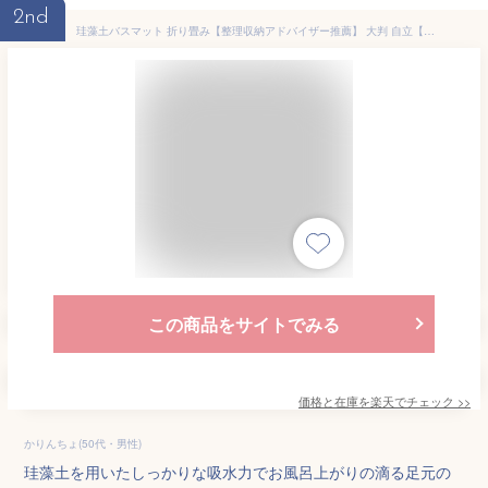
2nd
珪藻土バスマット 折り畳み【整理収納アドバイザー推薦】 大判 自立【雑誌天然生活掲載】速乾 珪藻土マット 足ふきマット グレー バスマット 吸水 お風呂マット 抗菌 衛生的 風呂 浴室 マット 玄関マット アスベスト試験合格
この商品をサイトでみる
価格と在庫を
楽天
でチェック
>>
かりんちょ(50代・男性)
珪藻土を用いたしっかりな吸水力でお風呂上がりの滴る足元の