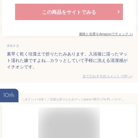
この商品をサイトでみる
価格と在庫を
Amazon
でチェック
>>
美味すぎ
素早く乾く珪藻土で折りたたみあります。入浴後に湿ったマッ
ト濡れた嫌ですよね…カラッとしていて手軽に洗える清潔感が
イチオシです。
全てのおすすめコメント
(
1
件)
>
10th
＼ポイント10倍！／珪藻土折りたたみマットplane NEO-170-PL バスマット ＆NE （アンドエヌイー） エヌ・エレファント n elephant[01]