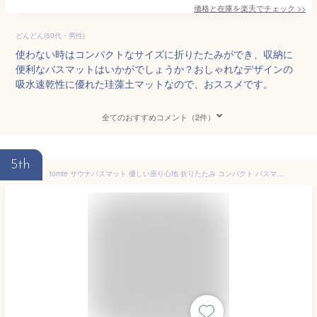
価格と在庫を
楽天
でチェック
>>
どんどん(50代・男性)
使わない時はコンパクトなサイズに折りたたみができ、収納に
便利なバスマットはいかがでしょうか？おしゃれなデザインの
吸水速乾性に優れた珪藻土マットなので、おススメです。
全てのおすすめコメント（2件）
5th
tomte サウナバスマット 優しい座り心地 折りたたみ コンパクト バスマット 洗濯可能 サウナ お風呂 水風呂 ロウリュ ロウリュウ ととのう ととのい アロマ 癒し 汗 発汗 CBJAPAN シービージャパン CBジャパン