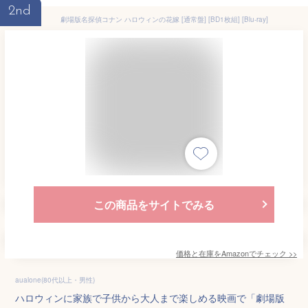
2nd
劇場版名探偵コナン ハロウィンの花嫁 [通常盤] [BD1枚組] [Blu-ray]
この商品をサイトでみる
価格と在庫を
Amazon
でチェック
>>
aualone(80代以上・男性)
ハロウィンに家族で子供から大人まで楽しめる映画で「劇場版