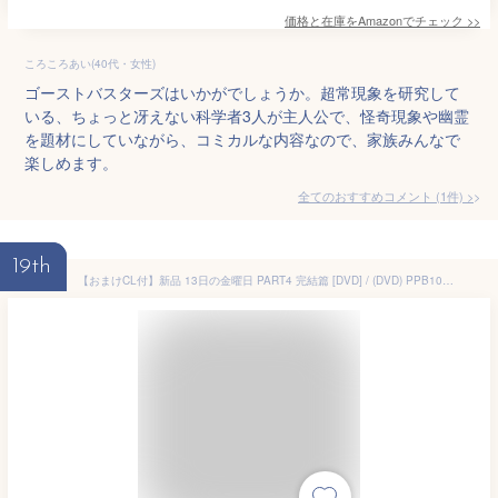
価格と在庫を
Amazon
でチェック
>>
ころころあい(40代・女性)
ゴーストバスターズはいかがでしょうか。超常現象を研究して
いる、ちょっと冴えない科学者3人が主人公で、怪奇現象や幽霊
を題材にしていながら、コミカルな内容なので、家族みんなで
楽しめます。
全てのおすすめコメント
(
1
件)
>
19th
【おまけCL付】新品 13日の金曜日 PART4 完結篇 [DVD] / (DVD) PPB101041