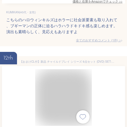
価格と在庫を
Amazon
でチェック
>>
KUMIKAN(40代・女性)
こちらのハロウィンキルズはホラーに社会派要素も取り入れて
、ブギーマンの正体に迫るハラハラドキドキ感も楽しめます。
演出も素晴らしく、見応えもありますよ
全てのおすすめコメント
(
1
件)
>
12th
【おまけCL付】新品 チャイルドプレイ シリーズ 6点セット (DVD) SET-97childsplay6