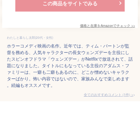
この商品をサイトでみる
価格と在庫を
Amazon
でチェック
>>
わたしと暮らし太郎(20代・女性)
ホラーコメディ映画の名作。近年では、ティム・バートンが監
督を務める、人気キャラクターの長女ウェンズデーを主役にし
たスピンオフドラマ「ウェンズデー」がNetflixで放送されて、話
題になりました。タイトルにもなっている主役のアダムス・フ
ァミリーは、一癖も二癖もあるのに、どこか憎めないキャラク
ターばかり。怖い内容ではないので、家族みんなで楽しめます
。続編もオススメです。
全てのおすすめコメント
(
1
件)
>