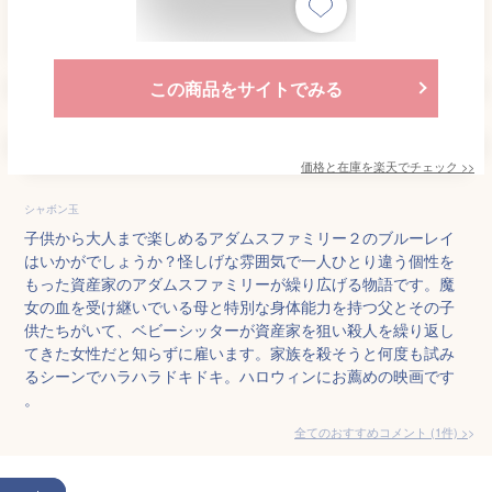
この商品をサイトでみる
価格と在庫を
楽天
でチェック
>>
シャボン玉
子供から大人まで楽しめるアダムスファミリー２のブルーレイ
はいかがでしょうか？怪しげな雰囲気で一人ひとり違う個性を
もった資産家のアダムスファミリーが繰り広げる物語です。魔
女の血を受け継いでいる母と特別な身体能力を持つ父とその子
供たちがいて、ベビーシッターが資産家を狙い殺人を繰り返し
てきた女性だと知らずに雇います。家族を殺そうと何度も試み
るシーンでハラハラドキドキ。ハロウィンにお薦めの映画です
。
全てのおすすめコメント
(
1
件)
>