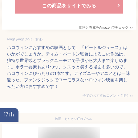
この商品をサイトでみる
価格と在庫を
Amazon
でチェック
>>
song1yong3(30代・女性)
ハロウィンにおすすめの映画として、「ビートルジュース」は
いかがでしょうか。ティム・バートン監督によるこの作品は、
独特な世界観とブラックユーモアで子供から大人まで楽しめま
す。ホラー要素もありつつ、クスッと笑える場面も多いので、
ハロウィンにぴったりの1本です。ディズニーやアニメとは一味
違った、ファンタジックでユーモラスなハロウィン映画を楽し
みたい方におすすめです！
全てのおすすめコメント
(
1
件)
>
17th
映画 えんとつ町のプペル