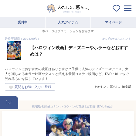
受付中
人気アイテム
マイページ
本ページはプロモーションを含みます
最終更新日：2025/09/01
347
View
27
コメント
【ハロウィン映画】ディズニーやホラーなどおすす
めは？
ハロウィンにおすすめの映画はありますか？子供に人気のディズニーやアニメ、大
人が楽しめるホラー映画やクスッと笑える最新コメディ映画など、DVD・blu-rayで
見れるものを探しています！
わたしと、暮らし。編集部
1st
劇場版名探偵コナン ハロウィンの花嫁 [通常盤] [DVD1枚組]