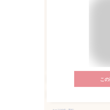
この
カーフ(40代・男性)