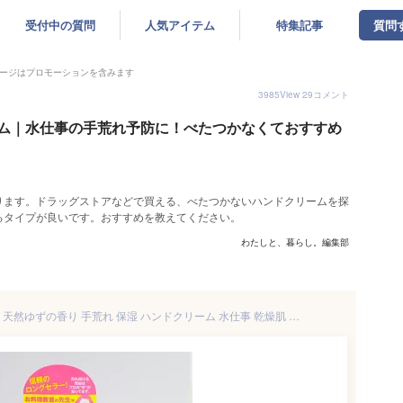
受付中の質問
人気アイテム
特集記事
質問
ージはプロモーションを含みます
3985
View
29
コメント
ム｜水仕事の手荒れ予防に！べたつかなくておすすめ
ります。ドラッグストアなどで買える、べたつかないハンドクリームを探
るタイプが良いです。おすすめを教えてください。
わたしと、暮らし。編集部
プロ業務用ハンドクリーム 60g 天然ゆずの香り 手荒れ 保湿 ハンドクリーム 水仕事 乾燥肌 さかむけ 敏感肌 ハンドケア 家事 洗い物 皿洗い 洗濯 洗濯物 水仕事 料理 手 女性手荒れに効く ひび割れ べたつかない 50代 メンズ