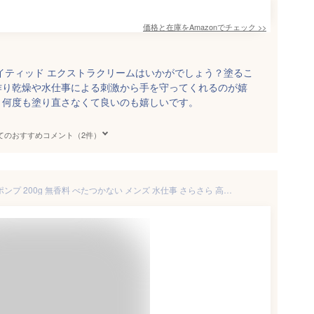
価格と在庫を
Amazon
でチェック
>>
イティッド エクストラクリームはいかがでしょう？塗るこ
作り乾燥や水仕事による刺激から手を守ってくれるのが嬉
く何度も塗り直さなくて良いのも嬉しいです。
てのおすすめコメント（2件）
ラッピング済 ハンドクリーム ポンプ 200g 無香料 べたつかない メンズ 水仕事 さらさら 高級 ハンドクリームプレゼント ハンドクリームギフト 美容系プレゼント てんまん 日本食コスメ 手荒れ 保湿 サラサラ ギフト プレゼント 誕生日 日本酒成分 米ぬかエキス