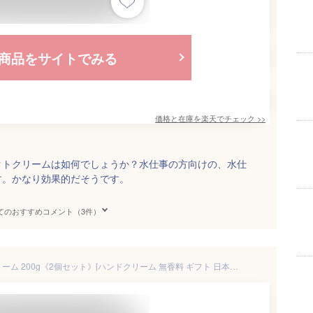
商品をサイトでみる
価格と在庫を
楽天
でチェック
>>
クトクリームは如何でしょうか？水仕事の方向けの、水仕
す。かなり効果的だそうです。
てのおすすめコメント（3件）
アステリア メデッサスキンクリーム 200g《2個セット》[ハンドクリーム 無香料 ギフト 日本製 手 保護 クリーム しっとり ハンドケアクリーム 皮膚保護クリーム 水仕事 家事 手荒れ 手あれ 手 ケア 乾燥 医薬部外品 耐水 水に強い プレゼント 大量 母の日 大容量] 即納