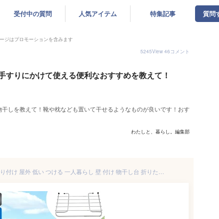
受付中の質問
人気アイテム
特集記事
質問
ージはプロモーションを含みます
5245
View
46
コメント
手すりにかけて使える便利なおすすめを教えて！
物干しを教えて！靴や枕なども置いて干せるようなものが良いです！おす
わたしと、暮らし。編集部
ベランダ 物干し 手すり 物干 取り付け 屋外 低い つける 一人暮らし 壁 付け 物干し台 折りたたみ 壁掛け ステンレス ベランダハンガー コンパクト 洗濯干し 室内 ラック 洗濯物干し バスタオルハンガー 物干しハンガー 物干しラック 竿台 タオルハンガー ハンガーラック