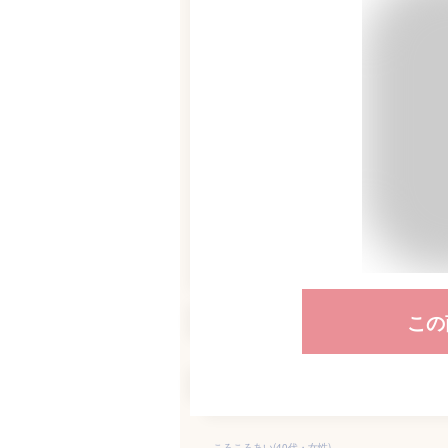
この
ころころあい(40代・女性)