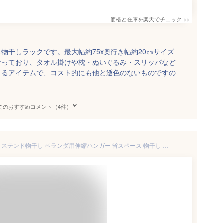
価格と在庫を
楽天
でチェック
>>
物干しラックです。最大幅約75x奥行き幅約20㎝サイズ
なっており、タオル掛けや枕・ぬいぐるみ・スリッパなど
きるアイテムで、コスト的にも他と遜色のないものですの
てのおすすめコメント（4件）
【メーカー直送/代引不可】エクステンド物干し ベランダ用伸縮ハンガー 省スペース 物干し 台 スタンド 屋外 折りたたみ 折り畳み マンション ベランダ テラス バルコニー 手すり 柵 洗濯物 洗濯 目隠し 一人暮らし 女性 軽量 アルミ15cm〜73cm 正規品 送料無料