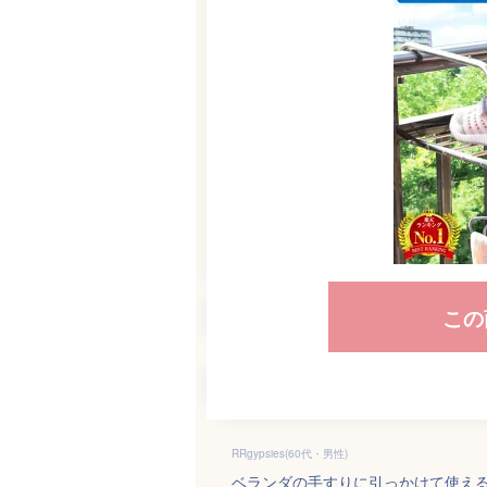
この
RRgypsies(60代・男性)
ベランダの手すりに引っかけて使え