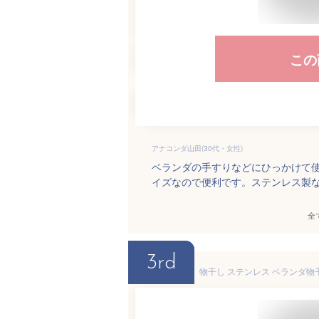
この
アナコンダ山田(30代・女性)
ベランダの手すりなどにひっかけて
イズなので便利です。ステンレス製
全
3rd