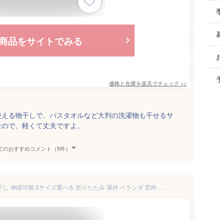
商品をサイトでみる
価格と在庫を
楽天
でチェック
>>
使える物干しで、バスタオルなど大判の洗濯物も干せるサ
なので、軽くて丈夫ですよ。
てのおすすめコメント（5件）
物干し ステンレス ベランダ物干し 伸縮可能 3サイズ選べる 折りたたみ 屋外 ベランダ 窓枠 洗濯ハンガー 洗濯物干し バスタオルハンガー 物干しハンガー 物干しラック ベランダラック ベランダ用 引掛け ものほし 手すり 隙間収納 (68-120cm)