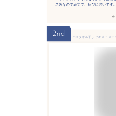
ス製なので頑丈で、錆びに強いです
全
2nd