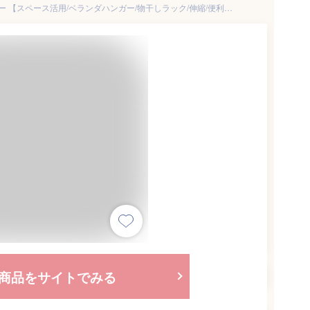
ベランダ 物干し 手すり ハンガー 【スペース活用/ベランダハンガー/物干しラック/伸縮/便利グッズ】 ラック 便利アイテム レック ダイレクト lec
商品をサイトでみる