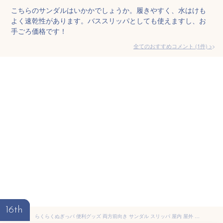
こちらのサンダルはいかかでしょうか。履きやすく、水はけも
よく速乾性があります。バススリッパとしても使えますし、お
手ごろ価格です！
全てのおすすめコメント
(
1
件)
>
16th
らくらくぬぎっパ 便利グッズ 両方前向き サンダル スリッパ 屋内 屋外 浴室 ベランダ 穴あきソール 使いやすい 脱ぎっぱなし ラク フリーサイズ