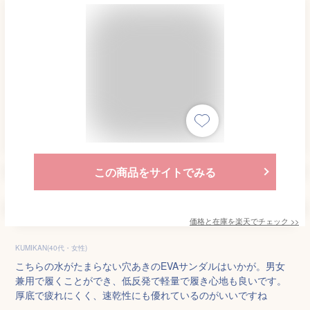
この商品をサイトでみる
価格と在庫を
楽天
でチェック
>>
KUMIKAN(40代・女性)
こちらの水がたまらない穴あきのEVAサンダルはいかが。男女
兼用で履くことができ、低反発で軽量で履き心地も良いです。
厚底で疲れにくく、速乾性にも優れているのがいいですね