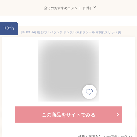
全てのおすすめコメント（2件）
10th
[KOCOTA] 縮まない ベランダ サンダル 穴あきソール 水切れスリッパ 男女兼用 薄カーキ L
この商品をサイトでみる
価格と在庫を
Amazon
でチェック
>>