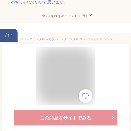
ーがおしゃれでいいと思います。
全てのおすすめコメント（2件）
7th
ベランダ サンダル 穴あき ベランダサンダル 選べる7色 お風呂 シャワーサンダル かわいい おしゃれ スリッパ 夏 ベランダスリッパ 軽い 浴室 滑り止め バススリッパ バスルーム スリッパ 速乾 静音 室内履き
この商品をサイトでみる