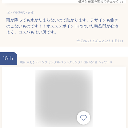
価格と在庫を
楽天
でチェック
>>
コンドル(40代・女性)
雨が降っても水がたまらないので助かります、デザインも飽き
のこないものです！！オススメポイントははいた時凸凹が心地
よく、コスパもよい所です。
全てのおすすめコメント
(
1
件)
>
18th
網目 穴あき ベランダ サンダル ベランダサンダル 選べる5色 シャワーサンダル かわいい おしゃれ スリッパ 夏 ベランダスリッパ 軽い 浴室 滑り止め バススリッパ バスルーム スリッパ 速乾 静音 室内履き