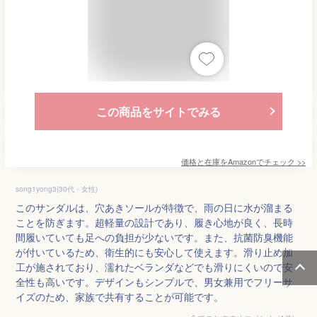
この商品をサイトでみる
価格と在庫を
Amazon
でチェック
>>
song1yong3(30代・女性)
このサンダルは、穴あきソールが特徴で、雨の日に水が溜まる
ことを防ぎます。超軽量の設計であり、履き心地が良く、長時
間履いていても足への負担が少ないです。また、抗菌防臭機能
が付いているため、衛生的にも安心して使えます。滑り止め加
工が施されており、濡れたベランダなどでも滑りにくいので安
全性も高いです。デザインもシンプルで、男女兼用でフリーサ
イズのため、家族で共有することが可能です。