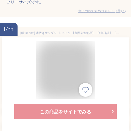
フリーサイズです。
全てのおすすめコメント
(
1
件)
>
17th
[幅10.5cm] 水抜きサンダル L ニトリ 【玄関先迄納品】 【1年保証】 〔合計金額11000円以上送料無料対象商品〕
この商品をサイトでみる