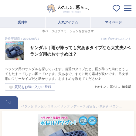
受付中
人気アイテム
マイページ
本ページはプロモーションを含みます
最終更新日：2026/06/23
1101
View
34
コメント
サンダル｜雨が降っても穴あきタイプなら大丈夫♪ベ
ランダ用のおすすめは？
ベランダ用のサンダルを探しています。普通のタイプだと、雨が降った時にどうし
てもたまってしまい困っています。穴あきで、すぐに乾く素材が良いです。男女兼
用のフリーサイズだと助かります。おすすめを教えてください♪
わたしと、暮らし。編集部
1st
ベランダ サンダル スリッパ メンズ レディース 縮まない 穴あき ベランダサンダル 水が溜まらない 風呂 雨 楽 柔らかい 気持ちいい 洗える シャワーサンダル シャワー 軽量 水洗い