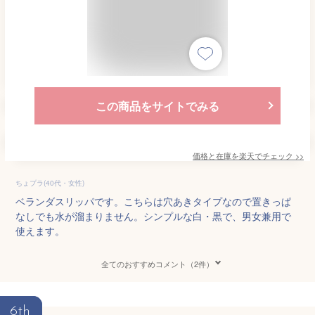
この商品をサイトでみる
価格と在庫を
楽天
でチェック
>>
ちょプラ(40代・女性)
ベランダスリッパです。こちらは穴あきタイプなので置きっぱ
なしでも水が溜まりません。シンプルな白・黒で、男女兼用で
使えます。
全てのおすすめコメント（2件）
6th