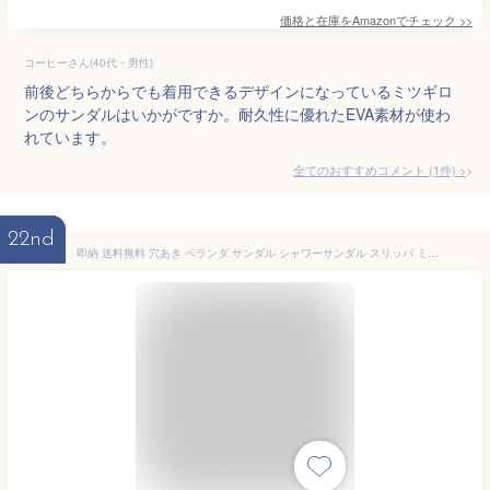
価格と在庫を
Amazon
でチェック
>>
コーヒーさん(40代・男性)
前後どちらからでも着用できるデザインになっているミツギロ
ンのサンダルはいかがですか。耐久性に優れたEVA素材が使わ
れています。
全てのおすすめコメント
(
1
件)
>
22nd
即納 送料無料 穴あき ベランダ サンダル シャワーサンダル スリッパ ミュール 清潔 丸洗い 速乾 お風呂 トイレ 水がたまらない EVA レディース メンズ 穴あき 通気性 おしゃれ 軽量 ビーチサンダル ルームシューズ 低反発 介護 バス