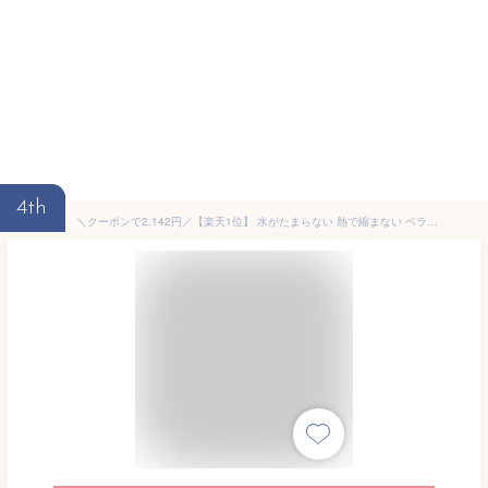
4th
＼クーポンで2,142円／【楽天1位】 水がたまらない 熱で縮まない ベランダサンダル 穴あき ベランダ スリッパ 速乾 シャワーサンダル 洗える ルームシューズ ビーチサンダル レディース メンズ おしゃれ 韓国 雑貨 通気 水はけ 快適 浴室 お風呂 トイレ 男女兼用