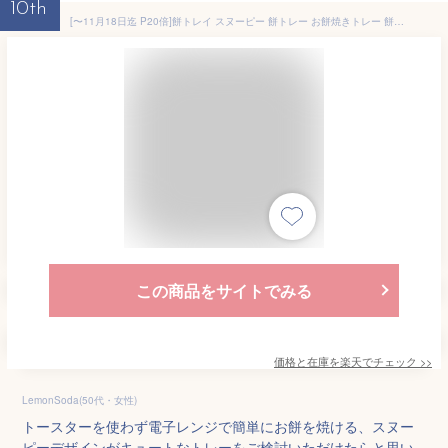
10th
[〜11月18日迄 P20倍]餅トレイ スヌーピー 餅トレー お餅焼きトレー 餅焼き 電子レンジ レンジ調理 キャラクター キッチン用品 SNOOPY スケーター
この商品をサイトでみる
価格と在庫を
楽天
でチェック
>>
LemonSoda(50代・女性)
トースターを使わず電子レンジで簡単にお餅を焼ける、スヌー
ピーデザインがキュートなトレーをご検討いただけたらと思い