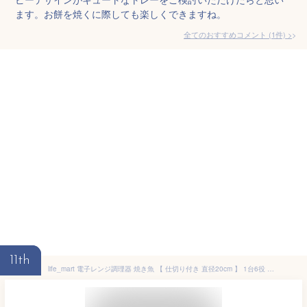
ます。お餅を焼くに際しても楽しくできますね。
全てのおすすめコメント
(
1
件)
>
11th
life_mart 電子レンジ調理器 焼き魚 【 仕切り付き 直径20cm 】 1台6役 焼く 煮る 蒸す 茹でる 炒める 炊く 万能レンジグリル 時短クッカー 丸型 レシピ付き 丸洗いOK かわいい 仕切りプレート付 電子レンジ専用 (ブルー/シマエナガ, 仕切り付き)