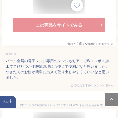
この商品をサイトでみる
価格と在庫を
Amazon
でチェック
>>
猫大好き
パール金属の電子レンジ専用のレンジもちアミでWエンボス加
工でこびりつかず解凍調理にも使えて便利だなと思いました。
つきたてのお餅が簡単に出来て取り出しやすくていいなと思い
ました。
全てのおすすめコメント
(
1
件)
>
24th
【電子レンジ専用調理器】レンジモチアミ RE-171 もち 餅 もちあみ 電子レンジ調理器（簡単・便利・おもち・モチ・餅網・お餅・お雑煮・あんこ餅・きなこ餅・ずんだ餅・電子レンジ）カクセー