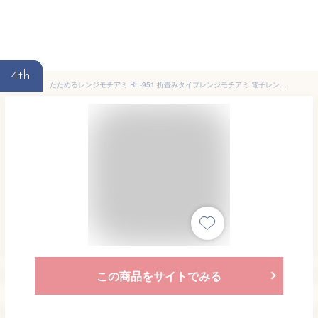
4th
たためるレンジモチアミ RE-951 折畳みタイプレンジモチアミ 電子レンジ餅アミ レンジもち網 チンしてお餅 曙産業 燕三条 日本製 定形外郵便 送料無料 代引き不可 配送日時時間指定不可
この商品をサイトでみる