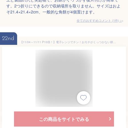
す。2つ折りにできるので収納場所を取りません。サイズはおよ
そ21.4×21.4×2cm、一般的な角餅が4個置けます。
全てのおすすめコメント
(
1
件)
>
22nd
【11/04～11/11 P10倍！】電子レンジでチン！おモチがくっつかない餅トレイ PMO1 餅網 スケーター 電子レンジ調理器具 キッチンツール 子ども ミッキーマウス スヌーピー キャラクター
この商品をサイトでみる