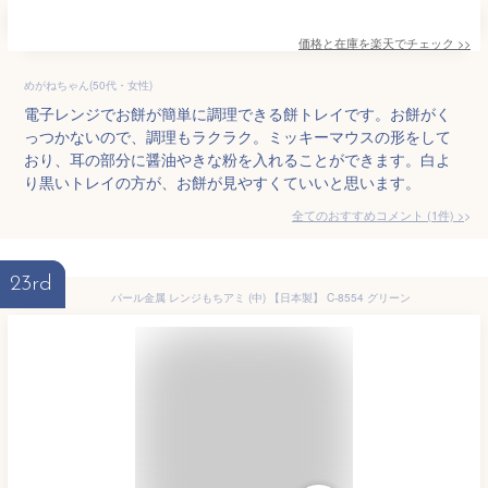
価格と在庫を
楽天
でチェック
>>
めがねちゃん(50代・女性)
電子レンジでお餅が簡単に調理できる餅トレイです。お餅がく
っつかないので、調理もラクラク。ミッキーマウスの形をして
おり、耳の部分に醤油やきな粉を入れることができます。白よ
り黒いトレイの方が、お餅が見やすくていいと思います。
全てのおすすめコメント
(
1
件)
>
23rd
パール金属 レンジもちアミ (中) 【日本製】 C-8554 グリーン