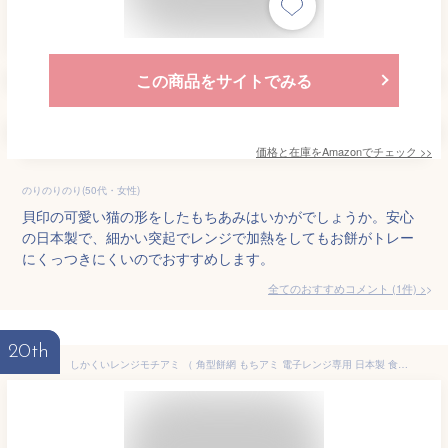
この商品をサイトでみる
価格と在庫を
Amazon
でチェック
>>
のりのりのり(50代・女性)
貝印の可愛い猫の形をしたもちあみはいかがでしょうか。安心
の日本製で、細かい突起でレンジで加熱をしてもお餅がトレー
にくっつきにくいのでおすすめします。
全てのおすすめコメント
(
1
件)
>
20th
しかくいレンジモチアミ （ 角型餅網 もちアミ 電子レンジ専用 日本製 食洗機対応 餅網 レンジ 簡単 便利 もち 調理 電子レンジ おもち 餅 お餅 網 くっつきにくい レンジ調理 料理 便利グッズ プラスチック製 ） 【3980円以上送料無料】