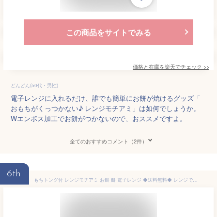
この商品をサイトでみる
価格と在庫を
楽天
でチェック
>>
どんどん(50代・男性)
電子レンジに入れるだけ、誰でも簡単にお餅が焼けるグッズ「
おもちがくっつかない♪ レンジモチアミ」は如何でしょうか。
Wエンボス加工でお餅がつかないので、おススメですよ。
全てのおすすめコメント（2件）
6th
もちトング付 レンジモチアミ お餅 餅 電子レンジ ◆送料無料◆ レンジでお餅 モチ網 つきたてのような 柔らか餅 ふっくら餅 日本製 家庭用 生活 暮らし 家庭用品 日用雑貨 節約 キッチンツール 台所用品 セール OFF ショッピング 激安 格安 価格【送料無料】【smtb-TK】