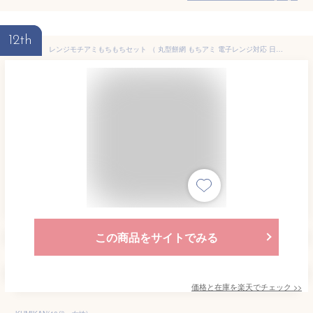
12th
レンジモチアミもちもちセット （ 丸型餅網 もちアミ 電子レンジ対応 日本製 食洗機対応 餅網 レンジ 簡単 便利 もち 調理 電子レンジ おもち 餅 お餅 網 くっつきにくい レンジ調理 料理 便利グッズ プラスチック製 ） 【3980円以上送料無料】
この商品をサイトでみる
価格と在庫を
楽天
でチェック
>>