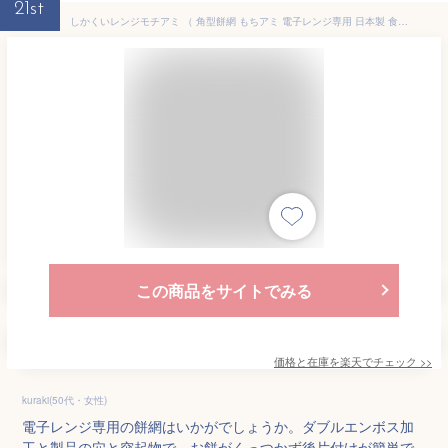
21st
しかくいレンジモチアミ （ 角型餅網 もちアミ 電子レンジ専用 日本製 食洗機対応 餅網 レンジ 簡単 便利 もち 調理 電子レンジ おもち 餅 お餅 網 くっつきにくい レンジ調理 料理 便利グッズ プラスチック製 ）
この商品をサイトでみる
価格と在庫を
楽天
でチェック
>>
kuraki(50代・女性)
電子レンジ専用の餅網はいかがでしょうか。ダブルエンボス加
工と製品の穴と突起物で、お餅がくっつかず後片付けが簡単で