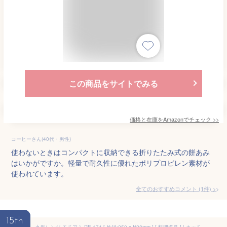
この商品をサイトでみる
価格と在庫を
Amazon
でチェック
>>
コーヒーさん(40代・男性)
使わないときはコンパクトに収納できる折りたたみ式の餅あみ
はいかがですか。軽量で耐久性に優れたポリプロピレン素材が
使われています。
全てのおすすめコメント
(
1
件)
>
15th
丸型レンジ モチアミ RE-174 [ 外径:250 x H28mm ] [ 料理道具 ] | キッチン 台所 レンチン お餅 お正月 便利