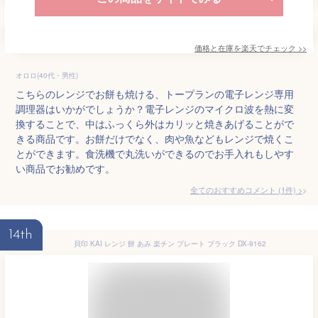
価格と在庫を
楽天
でチェック
>>
オロロ(40代・男性)
こちらのレンジでお餅も焼ける、トープランの電子レンジ専用
調理器はいかがでしょうか？電子レンジのマイクロ波を熱に変
換することで、中はふっくら外はカリッと焼きあげることがで
きる商品です。お餅だけでなく、肉や魚などもレンジで焼くこ
とができます。食洗機で丸洗いができるのでお手入れもしやす
い商品でお勧めです。
全てのおすすめコメント
(
1
件)
>
14th
貝印 KAI レンジ 餅 あみ 楽チン プレート ブラック DX-9162