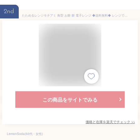
2nd
たためるレンジモチアミ 角型 お餅 餅 電子レンジ ◆送料無料◆ レンジでお餅 モチ網 つきたてのような 柔らか餅 ふっくら餅 日本製 家庭用 生活 暮らし 家庭用品 日用雑貨 節約 キッチンツール 台所用品 セール OFF ショッピング 激安 格安 価格【送料無料】【smtb-TK】
この商品をサイトでみる
価格と在庫を
楽天
でチェック
>>
LemonSoda(50代・女性)