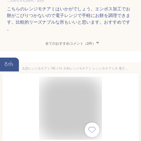
こさめちゃん(50代・女性)
こちらのレンジモチアミはいかがでしょう。エンボス加工でお
餅がこびりつかないので電子レンジで手軽にお餅を調理できま
す。比較的リーズナブルな所もいいと思います。おすすめです
。
全てのおすすめコメント（2件）
8th
丸型レンジモチアミ RE-174 大判レンジモチアミ レンジモチアミ大 電子レンジ餅アミ レンジもち網 チンしてお餅 曙産業 燕三条 日本製 定形外郵便 送料無料 代引き不可 配送日時時間指定不可