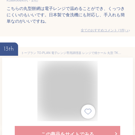
KUMIKAN(40代・女性)
こちらの丸型餅網は電子レンジで温めることができ、くっつき
にくいのもいいです。日本製で食洗機にも対応し、手入れも簡
単なのがいいですね。
全てのおすすめコメント
(
1
件)
>
13th
トープラン TO-PLAN 電子レンジ専用調理器 レンジで焼ケール 丸型 TKSM-32 中国製 レンジ 火を使わない 簡単 安全 食洗機対応 焼き魚 お肉 お餅
この商品をサイトでみる