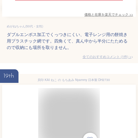
価格と在庫を
楽天
でチェック
>>
めがねちゃん(50代・女性)
ダブルエンボス加工でくっつきにくい、電子レンジ用の餅焼き
用プラスチック網です。四角くて、真ん中から半分にたためる
ので収納にも場所を取りません。
全てのおすすめコメント
(
1
件)
>
19th
貝印 KAI ねこ の もちあみ Nyammy 日本製 DH2730