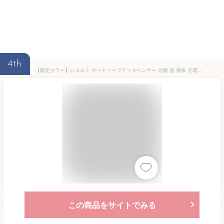
4th
【限定カラー】レコルト オートソープディスペンサー 自動 泡 液体 充電式 ハンドソープ 洗剤 洗面所 キッチン 台所 洗面 コンパクト おしゃれ かわいい シンプル ディスペンサー USB充電 食器用洗剤 防水 RDS-1 RDS-2［ recolte 充電式オートディスペンサー 泡用／液体用 ］
この商品をサイトでみる