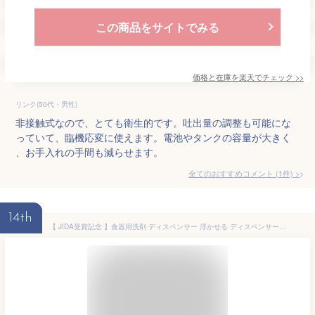
この商品をサイトでみる
価格と在庫を
楽天
でチェック
>>
リンク(50代・男性)
非接触式なので、とても衛生的です。吐出量の調整も可能にな
っていて、臨機応変に使えます。電池やタンクの容量が大きく
、お手入れの手間も減らせます。
全てのおすすめコメント
(
1
件)
>
14th
【 JIDA受賞記念 】食器用洗剤 ディスペンサー 浮かせる ディスペンサー ukiuki 便利グッズ 吸盤 食器洗剤 洗剤ボトル ソープボトル 片手 ワンタッチ キッチン 洗剤 ハンドソープ 化粧水 シャンプー プッシュ 液体 詰め替え ボトル ソープ おしゃれ 壁 シンク 洗面所 風呂