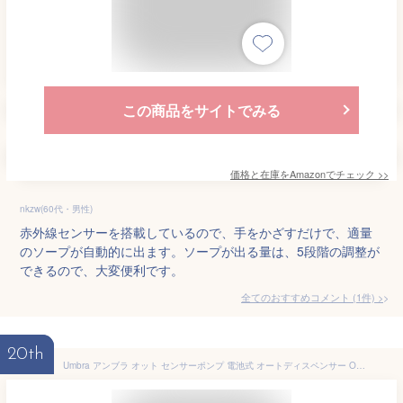
この商品をサイトでみる
価格と在庫を
Amazon
でチェック
>>
nkzw(60代・男性)
赤外線センサーを搭載しているので、手をかざすだけで、適量
のソープが自動的に出ます。ソープが出る量は、5段階の調整が
できるので、大変便利です。
全てのおすすめコメント
(
1
件)
>
20th
Umbra アンブラ オット センサーポンプ 電池式 オートディスペンサー OTTO SENSOR PUMP 250ml センサーポンプ アルコール対応 コードレス キッチン 液体洗剤 洗面所 液体石けん ハンドソープ ジェル 自動 アルコール 噴霧器 自動 手指消毒器 自動 ディスペンサー 特許取得