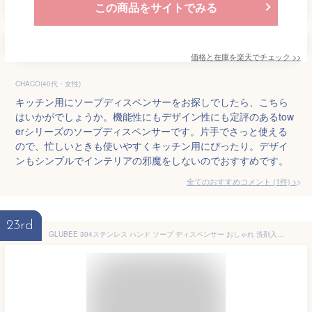
この商品をサイトでみる
価格と在庫を
楽天
でチェック
>>
CHACO(40代・女性)
キッチン用にソープディスペンサーをお探しでしたら、こちら
はいかがでしょうか。機能性にもデザイン性にも定評のあるtow
erシリーズのソープディスペンサーです。片手でさっと使える
ので、忙しいときも使いやすくキッチン用にぴったり。デザイ
ンもシンプルでインテリアの邪魔をしないのでおすすめです。
全てのおすすめコメント
(
1
件)
>
23rd
GLUBEE 304ステンレス ハンド ソープ ディスペンサー おしゃれ 洗剤入れ 食器用洗剤 シャンプー 液体など 詰め替え用ポンプボトル 台所 キッチン お風呂 浴室 洗面所 バスルームなどに適用 400ml容量