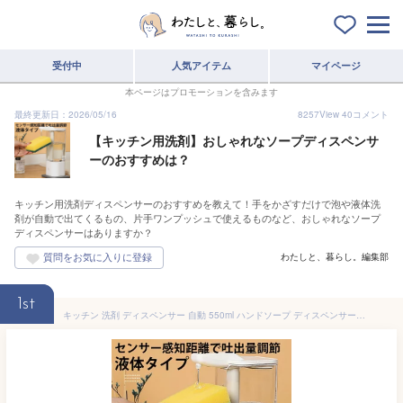
受付中
人気アイテム
マイページ
本ページはプロモーションを含みます
最終更新日：2026/05/16
8257
View
40
コメント
【キッチン用洗剤】おしゃれなソープディスペンサ
ーのおすすめは？
キッチン用洗剤ディスペンサーのおすすめを教えて！手をかざすだけで泡や液体洗
剤が自動で出てくるもの、片手ワンプッシュで使えるものなど、おしゃれなソープ
ディスペンサーはありますか？
わたしと、暮らし。編集部
1st
キッチン 洗剤 ディスペンサー 自動 550ml ハンドソープ ディスペンサー 自動 液体 充電式 おしゃれ キッチン 洗剤 ディスペンサー 自動 液体 ディスペンサー アルコール 自動 sn