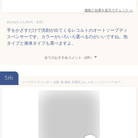
価格と在庫を
楽天
でチェック
>>
めがねちゃん(50代・女性)
手をかざすだけで洗剤が出てくるレコルトのオートソープディ
スペンサーです。カラーがいろいろ選べるのがいいですね。泡
タイプと液体タイプも選べますよ。
全てのおすすめコメント（2件）
5th
ソープディスペンサー 自動 泡 液体 充電式 おしゃれ ハンドソープ オート ディスペンサー センサー かわいい USB タイプ 食器 洗剤 キッチン 消毒 手洗い ジェル ボトル スプレー リキッド 洗面所 玄関