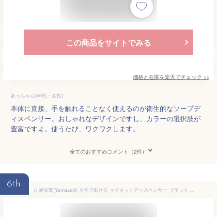
この商品をサイトでみる
価格と在庫を
楽天
でチェック
>>
あっちゃん(50代・女性)
本体に直接、手を触れることなく使えるのが衛生的なソープデ
ィスペンサー。おしゃれなデザインですし、カラーの選択肢が
豊富ですよ。使うたび、ワクワクします。
全てのおすすめコメント（2件）
6th
山崎実業(Yamazaki) 片手で出せる マグネットディスペンサー ブラック 約W5.5×D5.8×H18.5cm タワー tower 食器用洗剤 詰め替えボトル 浮かせる収納 3680