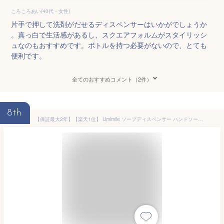
ころころあい(40代・女性)
片手で押して洗剤がだせるディスペンサーはいかがでしょうか
。真っ白で生活感があるし、スクエアフォルムがスタイリッシ
ュなのもおすすめです。ボトルを持つ必要がないので、とても
便利です。
全てのおすすめコメント（2件）
8th
【保証最大2年】【楽天1位】 Umimile ソープディスペンサー ハンドソープ 自動 泡 吐出量2段階調節 type-c充電式 防水 詰め替え 300ml 壁掛け ハンドソープ 食器用洗剤 キッチン 洗面所などに適用 ホワイト 送料無料 保証対応1年