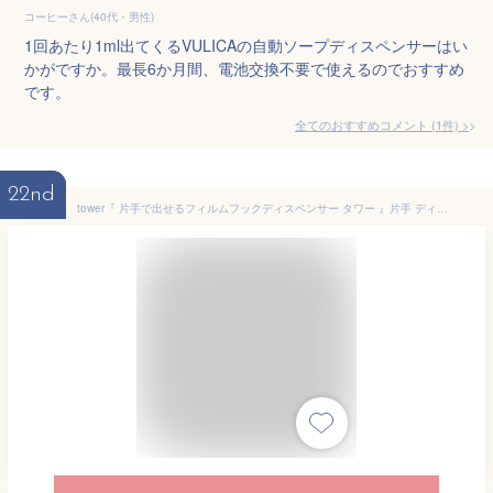
コーヒーさん(40代・男性)
1回あたり1ml出てくるVULICAの自動ソープディスペンサーはい
かがですか。最長6か月間、電池交換不要で使えるのでおすすめ
です。
全てのおすすめコメント
(
1
件)
>
22nd
tower『 片手で出せるフィルムフックディスペンサー タワー 』片手 ディスペンサー 詰め替えボトル 詰め替え容器 詰替え 洗剤 食器用洗剤 化粧水 アルコール キッチン 洗面所 壁面収納 ホワイト ブラック 5590 5591 シンプル おしゃれ 山崎実業 YAMAZAKI タワーシリーズ