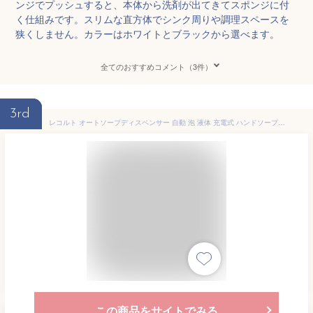
ンジでプッシュすると、本体から洗剤が出てきてスポンジに付
く仕組みです。スリムな直方体でシンク周りや調理スペースを
狭くしません。カラーはホワイトとブラックから選べます。
全てのおすすめコメント（3件）
3rd
レコルト オートソープディスペンサー 自動 泡 液体 充電式 ハンドソープ 洗剤 洗面所 キッチン 手洗い コンパクト おしゃれ かわいい シンプル ソープディスペンサー USB充電 食器用洗剤【ポイント10倍 送料無料】［ recolte 充電式オートディスペンサー 泡用／液体用 ］
この商品をサイトでみる