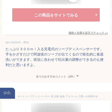
この商品をサイトでみる
価格と在庫を
楽天
でチェック
>>
strv.122(50代・男性)
たっぷり３００ｍｌ入る充電式のソープディスペンサーです。
手をかざすだけで阿波状のソープが出てくるので衛生的に食器
洗いができます。状況に合わせて吐出量の調整ができるのも便
利だと思いますよ。
全てのおすすめコメント（2件）
9th
オートソープディスペンサー 泡 自動 液体 アルコール【選べる特典付き】プラスマイナスゼロ ソープディスペンサー おしゃれ 詰め替え アルコールディスペンサー ディスペンサー ハンドソープ 手洗い 洗剤 キッチン 洗面所 玄関 電池式［ ±0 オートディスペンサー ］