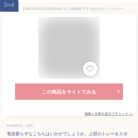
2nd
【365日出荷&当店限定特典付き】山崎実業 片手で出せるディスペンサー タワー tower 公式 ディスペンサー 詰め替えボトル 片手 押すだけ 食器用洗剤 台所洗剤 化粧水 消毒液 アルコール ボトル スリム 5213 5214 yamazaki
この商品をサイトでみる
価格と在庫を
楽天
でチェック
>>
kuraki(50代・女性)
電源要らずなこちらはいかがでしょうか。上部のトレーをスポ