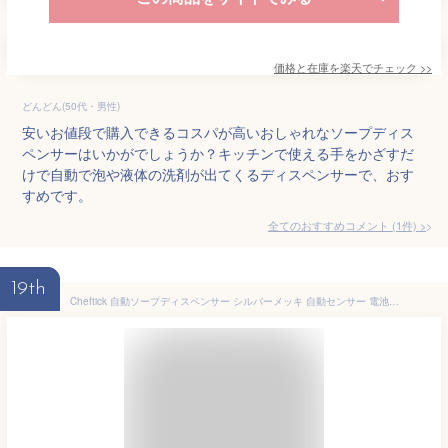
価格と在庫を
楽天
でチェック
>>
どんどん(50代・男性)
安いお値段で購入できるコスパが高いおしゃれなソープディス
ペンサーはいかがでしょうか？キッチンで使える手をかざすだ
けで自動で泡や液体の洗剤が出てくるディスペンサーで、おす
すめです。
全てのおすすめコメント
(
1
件)
>
19th
Cheftick 自動ソープディスペンサー シルバーメッキ 自動センサー 電池式 500ml大容量 赤外線センサ 漏れ防止 5段階吐出量調節 多種類のソープ液体に適用 キッチン/洗面所/台所用