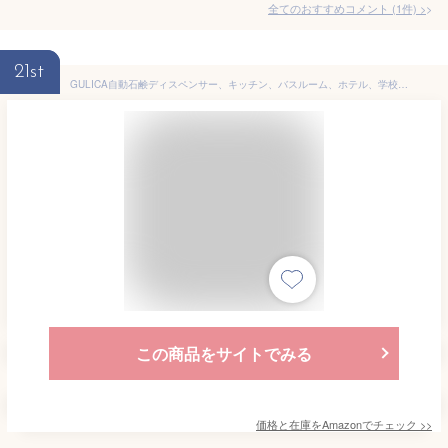
全てのおすすめコメント
(
1
件)
>
21st
GULICA自動石鹸ディスペンサー、キッチン、バスルーム、ホテル、学校用のタッチレス液体石鹸ディスペンサー、赤外線モーションセンサー付き、防水、シルバー400ml /13oz
この商品をサイトでみる
価格と在庫を
Amazon
でチェック
>>