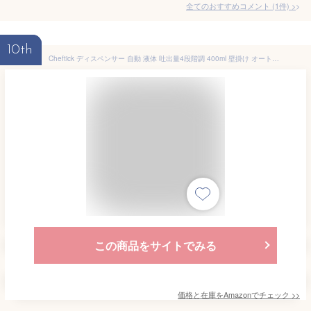
全てのおすすめコメント
(
1
件)
>
10th
Cheftick ディスペンサー 自動 液体 吐出量4段階調 400ml 壁掛け オートディスペンサー 食器洗剤 充電式 キッチン 洗面所などに適用 半透明ボトル 日本語説明書付き (液体タイプ, ブラック)
この商品をサイトでみる
価格と在庫を
Amazon
でチェック
>>