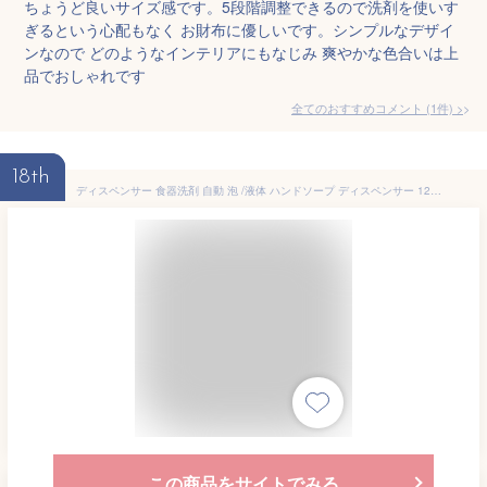
ちょうど良いサイズ感です。5段階調整できるので洗剤を使いす
ぎるという心配もなく お財布に優しいです。シンプルなデザイ
ンなので どのようなインテリアにもなじみ 爽やかな色合いは上
品でおしゃれです
全てのおすすめコメント
(
1
件)
>
18th
ディスペンサー 食器洗剤 自動 泡 /液体 ハンドソープ ディスペンサー 1200mAhバッテリ アルコールジェル対応 オートディスペンサー 4段階調 380ml 大容量 Type-c充電式 壁掛け 充電式 IPX5防水 各種洗剤対応 キッチン 洗面所 幼稚園に適用
この商品をサイトでみる