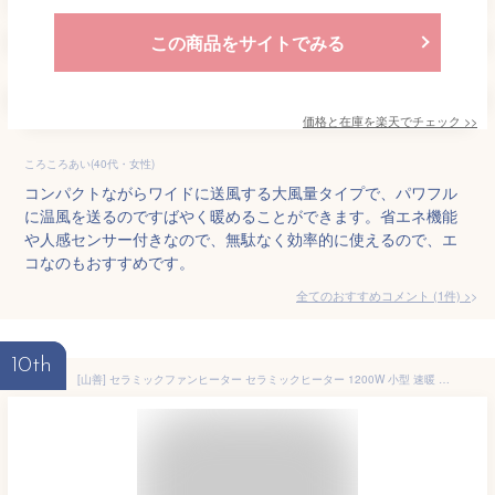
この商品をサイトでみる
価格と在庫を
楽天
でチェック
>>
ころころあい(40代・女性)
コンパクトながらワイドに送風する大風量タイプで、パワフル
に温風を送るのですばやく暖めることができます。省エネ機能
や人感センサー付きなので、無駄なく効率的に使えるので、エ
コなのもおすすめです。
全てのおすすめコメント
(
1
件)
>
10th
[山善] セラミックファンヒーター セラミックヒーター 1200W 小型 速暖 出力2段階切替 転倒オフスイッチ 足元 トイレ 脱衣所 ホワイト DF-J121(W)