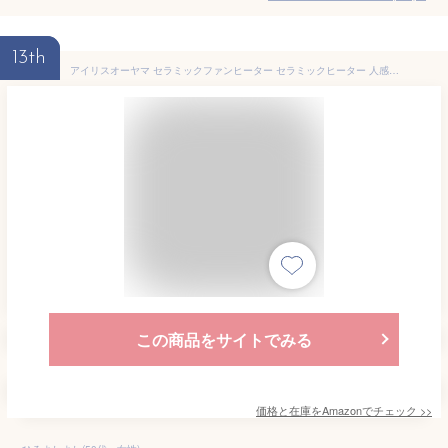
13th
アイリスオーヤマ セラミックファンヒーター セラミックヒーター 人感センサー付き 800W 小型・中型 ~5畳 マイコン式 JCH-M082T ホワイト
この商品をサイトでみる
価格と在庫を
Amazon
でチェック
>>