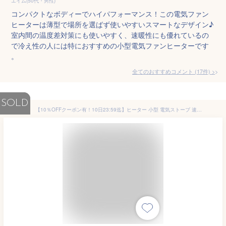
エイム(50代・男性)
コンパクトなボディーでハイパフォーマンス！この電気ファン
ヒーターは薄型で場所を選ばず使いやすいスマートなデザイン♪
室内間の温度差対策にも使いやすく、速暖性にも優れているの
で冷え性の人には特におすすめの小型電気ファンヒーターです
。
全てのおすすめコメント
(
17
件)
>
SOLD
【10％OFFクーポン有！10日23:59迄】ヒーター 小型 電気ストーブ 速暖 足元 オフィス 静音 温風 人感センサー付 ファンヒーター セラミックヒーター 1200W メカ式 暖房 コンパクト 軽量 おしゃれ 足元 リビング 寝室 トイレ 洗面所 電気 アイリスオーヤマ PCH-125D-W