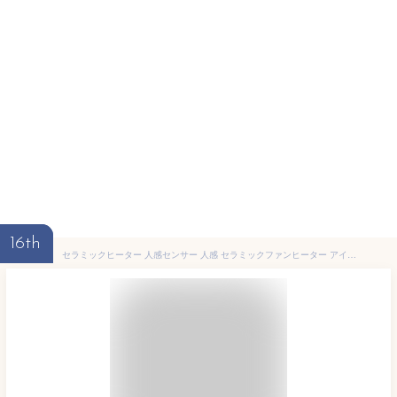
16th
セラミックヒーター 人感センサー 人感 セラミックファンヒーター アイリスオーヤマ 1200W マイコン式 ヒーター 足元 オフィス ファンヒーター 電気ファンヒーター 省エネ マイコン 静音 人感センサー付き PDH-1200TD1 [BFwin]