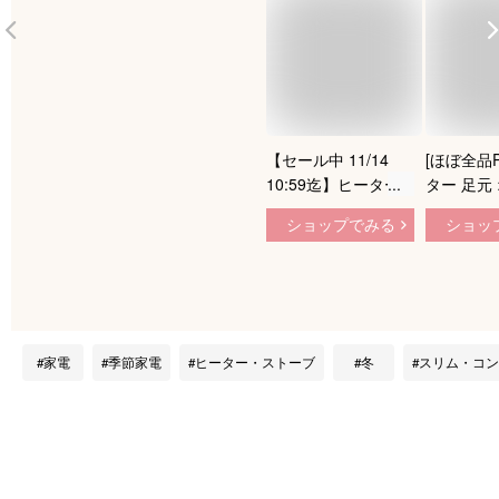
【セール中 11/14
[ほぼ全品
10:59迄】ヒーター
ター 足元
小型 セラミックヒー
小型 電気
ショップでみる
ショッ
ター DMF-
ファン セ
E06(W)/DMF-
アイリスオ
S06(W) ミニセラミ
ラミック
ックヒーター 電気ス
ター 120
トーブ セラミックフ
暖房 スト
ァンヒーター 小型
パクト 速
家電
季節家電
ヒーター・ストーブ
冬
スリム・コン
小型ヒーター 電気ヒ
しゃれ 安
ーター 足もと 暖房
ビング 寝
山善 YAMAZEN 【送
PCH-12B
料無料】