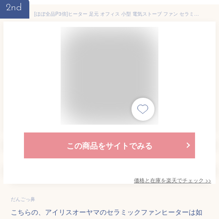
2nd
[ほぼ全品P3倍]ヒーター 足元 オフィス 小型 電気ストーブ ファン セラミック アイリスオーヤマ セラミックファンヒーター 1200W メカ式 暖房 ストーブ コンパクト 速暖 軽量 おしゃれ 安全 節電 リビング 寝室 電気 PCH-12B-W
この商品をサイトでみる
価格と在庫を
楽天
でチェック
>>
だんごっ鼻
こちらの、アイリスオーヤマのセラミックファンヒーターは如