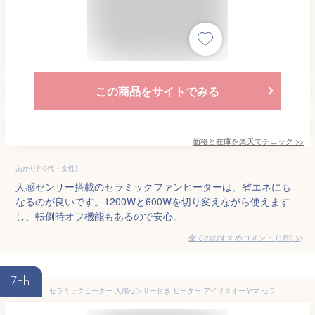
この商品をサイトでみる
価格と在庫を
楽天
でチェック
>>
あかり(40代・女性)
人感センサー搭載のセラミックファンヒーターは、省エネにも
なるのが良いです。1200Wと600Wを切り変えながら使えます
し、転倒時オフ機能もあるので安心。
全てのおすすめコメント
(
1
件)
>
7th
セラミックヒーター 人感センサー付き ヒーター アイリスオーヤマ セラミックヒーター 小型 人感センサー付き ヒーター ファンヒーター 電気ストーブ 暖房 暖房器具 軽量 小型 コンパクト 人感センサー付き JCH-127D-W ホワイト グレージュ ピンク パープル