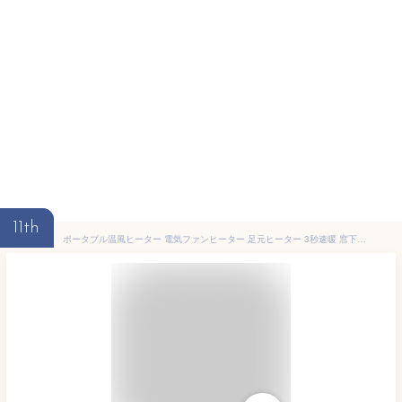
11th
ポータブル温風ヒーター 電気ファンヒーター 足元ヒーター 3秒速暖 窓下ヒーター 小型600Wパワー 防寒対策グッズ 過熱保護 コンパクト速暖 瞬時発熱 3段階切替式 自然風 低温風 高温風 省スペース レトロ ギフト PSE認証 ゆうパケット 送料無料