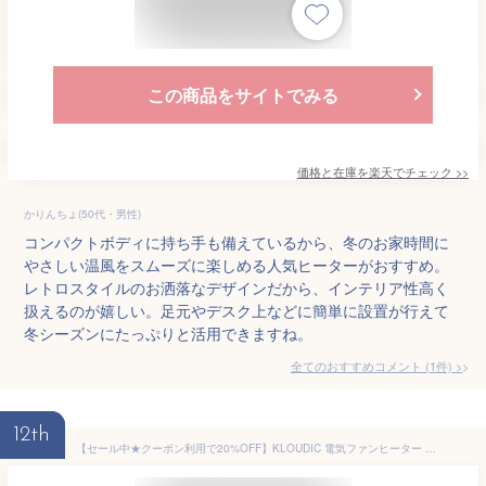
この商品をサイトでみる
価格と在庫を
楽天
でチェック
>>
かりんちょ(50代・男性)
コンパクトボディに持ち手も備えているから、冬のお家時間に
やさしい温風をスムーズに楽しめる人気ヒーターがおすすめ。
レトロスタイルのお洒落なデザインだから、インテリア性高く
扱えるのが嬉しい。足元やデスク上などに簡単に設置が行えて
冬シーズンにたっぷりと活用できますね。
全てのおすすめコメント
(
1
件)
>
12th
【セール中★クーポン利用で20%OFF】KLOUDIC 電気ファンヒーター セラミックヒーター 温度センサー 速暖 大風量 タイマー 温度調節 首振り リモコン 省エネ ヒーター 小型 電気ヒーター 足元 コンパクト 暖房器具 電気ストーブ 3段階切替 過熱保護 転倒保護 脱衣所 オフィス