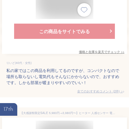
この商品をサイトでみる
価格と在庫を
楽天
でチェック
>>
りいど(40代・女性)
私の家ではこの商品を利用してるのですが、コンパクトなので
場所も取らないし電気代もそんなにかからないので、おすすめ
です。しかも部屋が暖まりやすいのでいい！
全てのおすすめコメント
(
2
件)
>
17th
【大感謝祭限定SALE 5,980円→3,980円〜】ヒーター 人感センサー 電気ストーブ 足元 オフィス 省エネ おしゃれ 即暖 セラミックヒーター ファンヒーター セラミックファンヒーター パネルヒーター コンパクト 薄型 小型 電気ヒーター コンパクト 暖房 トイレ 脱衣所 送料無料