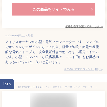
この商品をサイトでみる
価格と在庫を
楽天
でチェック
>>
aualone(80代以上・男性)
アイリスオーヤマの小型・電気ファンヒーターです。シンプル
でオシャレなデザインになっており、軽量で速暖・節電の機能
的な電気ストーブで、安全装置付きの使いやすい暖房アイテム
です。小型・コンパクトな暖房器具で、コスト的にもお得感の
あるものですので、良いと思います。
全てのおすすめコメント
(
4
件)
>
15th
【最大400円OFF★くらしに＋】 電気ストーブ 小型 セラミックヒーター アイリスオーヤマ ヒーター 足元 オフィス セラミック おしゃれ 即暖 コンパクト 省エネ 電気 節電 軽量 安全 セラミックファン 白 PCH-12B-W