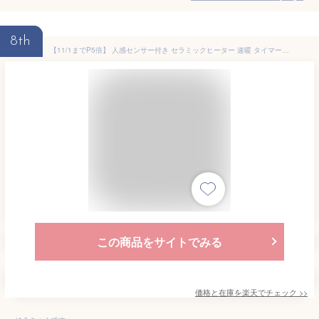
8th
【11/1までP5倍】 人感センサー付き セラミックヒーター 速暖 タイマー付き セラミックファンヒーター 電気ファンヒーター 電気ヒーター 省エネ 節電 安全 小型 コンパクト 足元 オフィス デスク下 お風呂場 脱衣所 洗面所 トイレ リビング 一人暮らし 電気暖房器具 おしゃれ
この商品をサイトでみる
価格と在庫を
楽天
でチェック
>>