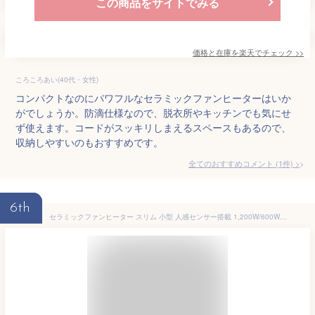
この商品をサイトでみる
価格と在庫を
楽天
でチェック
>>
ころころあい(40代・女性)
コンパクトなのにパワフルなセラミックファンヒーターはいか
がでしょうか。防滴仕様なので、脱衣所やキッチンでも気にせ
ず使えます。コードがスッキリしまえるスペースもあるので、
収納しやすいのもおすすめです。
全てのおすすめコメント
(
1
件)
>
6th
セラミックファンヒーター スリム 小型 人感センサー搭載 1,200W/600W 2段切替 セラミックヒーター TEKNOS TSI-M2202 電気ファンヒーター マイナスイオン機能/タイマー/転倒OFF/チャイルドロック 安全設計 暖房器具 テクノス スリムファンヒーター 1年保証 ●[送料無料]