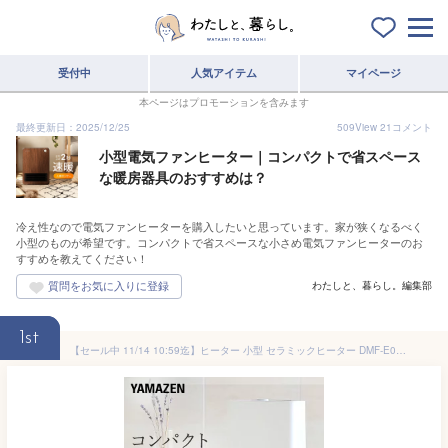
受付中
人気アイテム
マイページ
本ページはプロモーションを含みます
最終更新日：2025/12/25
509
View
21
コメント
小型電気ファンヒーター｜コンパクトで省スペース
な暖房器具のおすすめは？
冷え性なので電気ファンヒーターを購入したいと思っています。家が狭くなるべく
小型のものが希望です。コンパクトで省スペースな小さめ電気ファンヒーターのお
すすめを教えてください！
わたしと、暮らし。編集部
1st
【セール中 11/14 10:59迄】ヒーター 小型 セラミックヒーター DMF-E06(W)/DMF-S06(W) ミニセラミックヒーター 電気ストーブ セラミックファンヒーター 小型 小型ヒーター 電気ヒーター 足もと 暖房 山善 YAMAZEN 【送料無料】