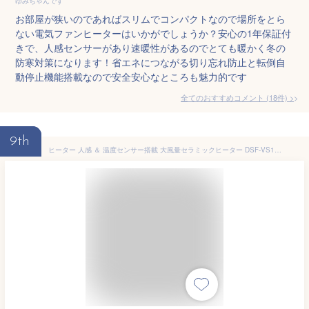
ゆみちゃんです
お部屋が狭いのであればスリムでコンパクトなので場所をとら
ない電気ファンヒーターはいかがでしょうか？安心の1年保証付
きで、人感センサーがあり速暖性があるのでとても暖かく冬の
防寒対策になります！省エネにつながる切り忘れ防止と転倒自
動停止機能搭載なので安全安心なところも魅力的です
全てのおすすめコメント
(
18
件)
>
9th
ヒーター 人感 ＆ 温度センサー搭載 大風量セラミックヒーター DSF-VS12(W)/YKDSF-VS12(B) セラミックファンヒーター 電気ストーブ 人感センサー 室温センサー 省エネ 足元暖房 脱衣所 トイレ 洗面所 リビング おしゃれ 【送料無料】 山善/YAMAZEN/ヤマゼン