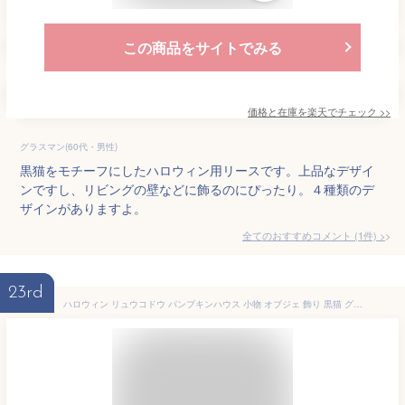
この商品をサイトでみる
価格と在庫を
楽天
でチェック
>>
グラスマン(60代・男性)
黒猫をモチーフにしたハロウィン用リースです。上品なデザイ
ンですし、リビングの壁などに飾るのにぴったり。４種類のデ
ザインがありますよ。
全てのおすすめコメント
(
1
件)
>
23rd
ハロウィン リュウコドウ パンプキンハウス 小物 オブジェ 飾り 黒猫 グッズ かぼちゃ おもちゃ