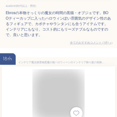
aualone(80代以上・男性)
Ebrosの本物そっくりの魔女の時間の黒猫・オブジェです。BO
Oティーカップに入ったハロウィンぽい雰囲気のデザイン性のあ
るフィギュアで、カボチャやランタンにも合うアイテムです。
インテリアにもなり、コスト的にもリーズナブルなものですの
で、良いと思います。
全てのおすすめコメント
(
1
件)
>
18th
インテリア魔法猫置物悪魔の猫ハロウィーンのインテリア飾り庭の装飾黒猫角あるの猫翼あるの猫ハロウィン飾り置物人気置物おしゃれ北欧置物インテリアおしゃれ玄関魔法帽子を付けるの猫黒ヤギハロウィーン飾り飾り物プレゼントギフトおしゃれD