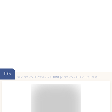
11th
fm ハロウィン ナイフキャット【BN】[ハロウィン パーティーグッズ ネコ クロネコ 黒猫 かぼちゃ パンプキン デコレーション 羊毛 ディスプレイ 玄関 ショップ インテリア 可愛い おしゃれ 飾り 雑貨 秋]