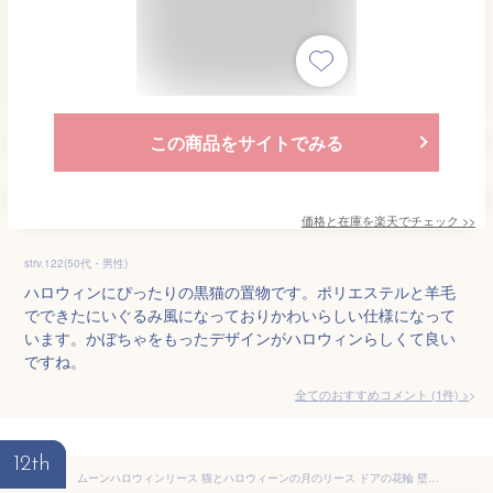
この商品をサイトでみる
価格と在庫を
楽天
でチェック
>>
strv.122(50代・男性)
ハロウィンにぴったりの黒猫の置物です。ポリエステルと羊毛
でできたにいぐるみ風になっておりかわいらしい仕様になって
います。かぼちゃをもったデザインがハロウィンらしくて良い
ですね。
全てのおすすめコメント
(
1
件)
>
12th
ムーンハロウィンリース 猫とハロウィーンの月のリース ドアの花輪 壁の装飾 ハロウィンの飾り付け 玄関用の月のハロウィーンリース ハロウィン猫ドアリース 猫のハロウィンデコレーション ドア、壁、窓に掛けるため （Shine）