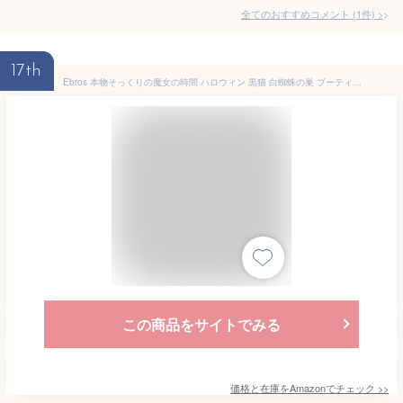
全てのおすすめコメント
(
1
件)
>
17th
Ebros 本物そっくりの魔女の時間 ハロウィン 黒猫 白蜘蛛の巣 ブーティーカップ ペット仲間フィギュア ガラスの目 魔女 ウィッカオカルトネコ猫 子猫 装飾フィギュア
この商品をサイトでみる
価格と在庫を
Amazon
でチェック
>>