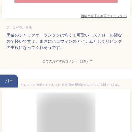
価格と在庫を
楽天
でチェック
>>
ぴいこ(40代・女性)
黒猫のジャックオーランタンは怖くて可愛い！スチロール製な
ので軽いですよ。まさにハロウィンのアイテムとしてリビング
の主役になってくれそうです。
全てのおすすめコメント（2件）
5th
ハロウィン カボチャ おしゃれ 飾り 置物 [黒猫のパンプキン] [SE17-13-8] 高さ14cm [かぼちゃ オブジェ 小物 インテリア 雑貨 玄関 パーティー クリスマス]