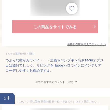
この商品をサイトでみる
価格と在庫を
楽天
でチェック
>>
ドルチェ王子(60代・男性)
つぶらな瞳がカワイイ・・・黒猫＆パンプキン高さ14cmオブジ
ェは如何でしょう。リビングをHappyハロウインにインテリア
コーデしやすくお薦めですよ。
全てのおすすめコメント（2件）
6th
ハロウィン 猫の置物 黒猫 雑貨 飾り付け かぼちゃ クロネコ 黒猫 ハロウィングッズ ハロウィーン Halloween ネコ ねこ インテリア オーナメント 飾りつけ おしゃれな かわいい 屋外 屋外用 庭 ガーデン ガーデニング 小物 装飾 玄関 陶器 モダン 小さい 子供部屋