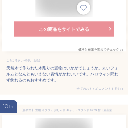
この商品をサイトでみる
価格と在庫を
楽天
でチェック
>>
ころころあい(40代・女性)
天然木で作られた木彫りの置物はいかがでしょうか。丸いフォ
ルムとなんともいえない表情がかわいいです。ハロウィン問わ
ず飾れるのもおすすめです。
全てのおすすめコメント
(
1
件)
>
10th
【あす楽】 置物 オブジェ おしゃれ キャットスタンド 6273 村田屋産業 猫 ねこ ネコ 黒猫 動物 アニマル アイアン 鉄 インテリア ディスプレイ オーナメント アンティーク オブジェ アクセサリー かわいい ギフト プレゼント ハロウィン ハロウィーン halloween イベント