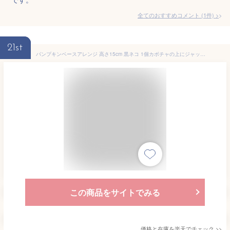
全てのおすすめコメント
(
1
件)
>
21st
パンプキンベースアレンジ 高さ15cm 黒ネコ 1個カボチャの上にジャックオランタンや黒猫が乗ったオブジェ。送料無料 ハロウィン 飾り 置物 小物 ディスプレイ オブジェ 装飾 グッズ かぼちゃ 秋
この商品をサイトでみる
価格と在庫を
楽天
でチェック
>>