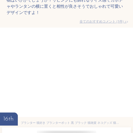
ャやランタンの横に置くと相性が良さそうでおしゃれで可愛い
デザインですよ！
全てのおすすめコメント
(
1
件)
>
16th
プランター 猫好き プランターポット 黒 ブラック 猫雑貨 ネコグッズ 猫グッズ ねこグッズ おしゃれ 飾り アイアン アンティーク調 ブラック 黒 アジアン雑貨 花 贈り物 誕生祝い プレゼント ギフト【送料無料】クロネコのプランターポット