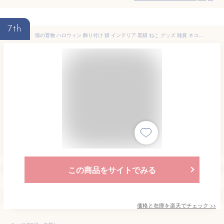
7th
猫の置物 ハロウィン 飾り付け 猫 インテリア 黒猫 ねこ グッズ 雑貨 ネコ 動物 お座り オーナメント 店舗 秋 ディスプレイ 飾り 店内 屋外 庭 ガーデン 装飾 玄関 猫 ガーデニング ウェルカム 木製 おしゃれ かわいい アンティーク 北欧 オブジェ 秋 小さい ミニチュア
この商品をサイトでみる
価格と在庫を
楽天
でチェック
>>