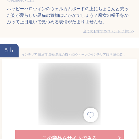
ちゃゆ(50代・女性)
ハッピーハロウィンのウェルカムボードの上にちょこんと乗っ
た姿が愛らしい黒猫の置物はいかがでしょう？魔女の帽子をか
ぶって上目遣いで見つめる表情がたまりませんね。
全てのおすすめコメント
(
1
件)
>
8th
インテリア 魔法猫 置物 悪魔の猫 ハロウィーンのインテリア飾り 庭の装飾 黒猫 角あるの猫 翼あるの猫 ハロウィン 飾り 置物 人気 置物 おしゃれ 北欧 置物 インテリア おしゃれ 玄関 魔法帽子を付けるの猫 黒ヤギ ハロウィーン飾り 飾り物 プレゼント ギフト おしゃれ D
この商品をサイトでみる