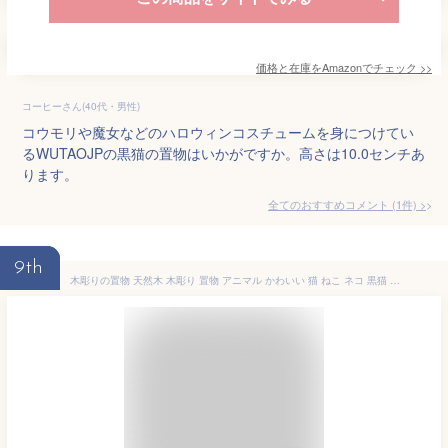
価格と在庫を
Amazon
でチェック
>>
コーヒーさん(40代・男性)
コウモリや魔女などのハロウィンコスチュームを身につけてい
るWUTAOJPの黒猫の置物はいかがですか。高さは10.0センチあ
ります。
全てのおすすめコメント
(
1
件)
>
9th
木彫りの置物 天然木 木彫り 置物 アニマル かわいい 猫 ねこ ネコ 黒猫 オーナメント 動物雑貨 おしゃれ 木製小物 オブジェ インテリア雑貨 アジアン雑貨 インドネシア プレゼント 贈り物 ギフト【お買得品】クロネコの木彫り