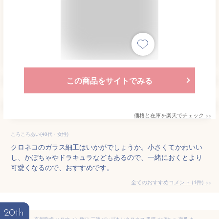
この商品をサイトでみる
価格と在庫を
楽天
でチェック
>>
ころころあい(40代・女性)
クロネコのガラス細工はいかがでしょうか。小さくてかわいい
し、かぼちゃやドラキュラなどもあるので、一緒におくとより
可愛くなるので、おすすめです。
全てのおすすめコメント
(
1
件)
>
20th
京都龍虎 ハロウィン飾り 三連パンプキンクロネコ 黒猫 かぼちゃ 南瓜 あす楽対応 即日発送可