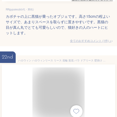
RRgypsies(60代・男性)
カボチャの上に黒猫が乗ったオブジェです。高さ15cmの程よい
サイズで、あまりスペースを取らずに置きやすいです。黒猫の
目が真ん丸でとても可愛らしいので、猫好きの人のハートにヒ
ットします。
全てのおすすめコメント
(
1
件)
>
22nd
ハロウィン ハロウィンリース リース 花輪 造花 バラ ドアリース 壁掛け 玄関リース ローズ ブラック 黒猫 ベリー ガーランド 店舗 玄関 壁掛け 庭園 飾り フラワーギフト クリスマス ハロウィン リース 4タイプ選択可能