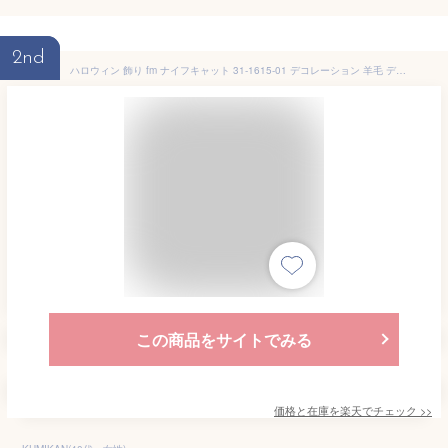
2nd
ハロウィン 飾り fm ナイフキャット 31-1615-01 デコレーション 羊毛 ディスプレイ ネコ クロネコ 黒猫 かぼちゃ パンプキン パーティーグッズ かわいい 玄関 ショップ インテリア 可愛い おしゃれ 飾り クリスマス
この商品をサイトでみる
価格と在庫を
楽天
でチェック
>>