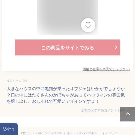
この商品をサイトでみる
価格と在庫を
楽天
でチェック
>>
ゆみちゃんです
大きなハウスの中に黒猫が乗ったオブジェはいかがでしょうか
？口の中にはたくさんのかぼちゃがあってハロウィンの雰囲気
を醸し出し、おしゃれで可愛いデザインですよ！
全てのおすすめコメント
(
1
件)
>
24th
2枚セット バルーンディスプレイ キャット＆パンプキン 【 インテリア 雑貨 風船 装飾品 デコレーション 飾り ハロウィン 】