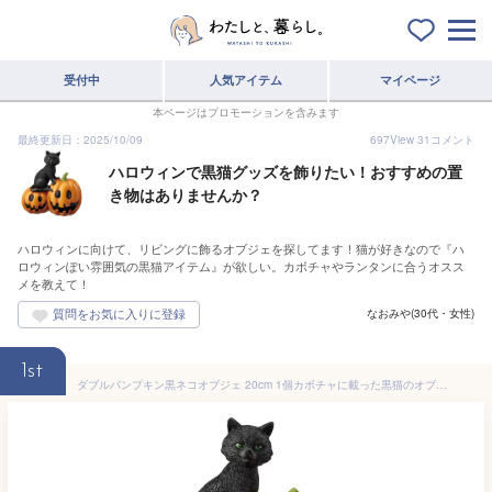
受付中
人気アイテム
マイページ
本ページはプロモーションを含みます
最終更新日：2025/10/09
697
View
31
コメント
ハロウィンで黒猫グッズを飾りたい！おすすめの置
き物はありませんか？
ハロウィンに向けて、リビングに飾るオブジェを探してます！猫が好きなので『ハ
ロウィンぽい雰囲気の黒猫アイテム』が欲しい。カボチャやランタンに合うオスス
メを教えて！
なおみや(30代・女性)
1st
ダブルパンプキン黒ネコオブジェ 20cm 1個カボチャに載った黒猫のオブジェ。送料無料 ハロウィン かぼちゃ カボチャ 置物 飾り ディスプレイ オブジェ 装飾