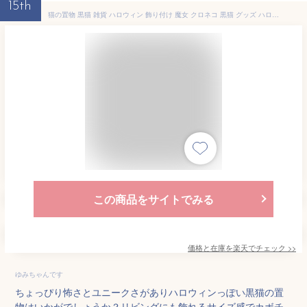
15th
猫の置物 黒猫 雑貨 ハロウィン 飾り付け 魔女 クロネコ 黒猫 グッズ ハロウィーン Halloween ネコ ねこ インテリア オーナメント 飾り 飾りつけ おしゃれな かわいい 屋外 屋外用 庭 ガーデニング 小物 装飾 玄関 ウェルカム モダン 子供部屋 キッズ 好き プレゼント
この商品をサイトでみる
価格と在庫を
楽天
でチェック
>>
ゆみちゃんです
ちょっぴり怖さとユニークさがありハロウィンっぽい黒猫の置
物はいかがでしょうか？リビングにも飾れるサイズ感でカボチ