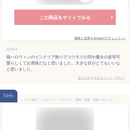
この商品をサイトでみる
価格と在庫を
Amazon
でチェック
>>
猫大好き
猫ハロウィンのインテリア飾りでコウモリの羽や魔女の姿等可
愛らしくてお洒落だなと思いました。大きな目がとてもいいな
と思いました。
全てのおすすめコメント
(
1
件)
>
19th
＜ガラス細工 ミニチュア ハロウィン 黒猫 雑貨 置物＞わたくし、黒猫・男爵と申します＜ミニチュア小物 ガラス細工＞＜ガラス細工 ファニチャー＞【ギフト プレゼント ラッピング】