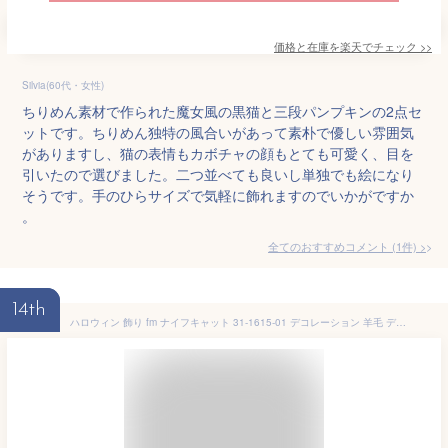
価格と在庫を
楽天
でチェック
>>
Silvia(60代・女性)
ちりめん素材で作られた魔女風の黒猫と三段パンプキンの2点セ
ットです。ちりめん独特の風合いがあって素朴で優しい雰囲気
がありますし、猫の表情もカボチャの顔もとても可愛く、目を
引いたので選びました。二つ並べても良いし単独でも絵になり
そうです。手のひらサイズで気軽に飾れますのでいかがですか
。
全てのおすすめコメント
(
1
件)
>
14th
ハロウィン 飾り fm ナイフキャット 31-1615-01 デコレーション 羊毛 ディスプレイ ネコ クロネコ 黒猫 かぼちゃ パンプキン パーティーグッズ かわいい 玄関 ショップ インテリア 可愛い おしゃれ 飾り クリスマス