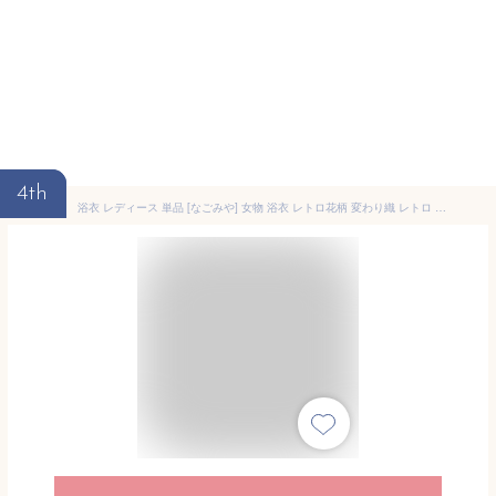
4th
浴衣 レディース 単品 [なごみや] 女物 浴衣 レトロ花柄 変わり織 レトロ 古典柄 シック かっこいい 高見え 夏祭り 夕涼み 花火 レディース Free Size 紫陽花_紺1414-1A