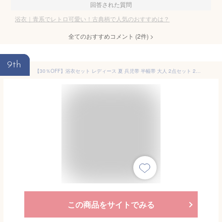
回答された質問
浴衣｜青系でレトロ可愛い！古典柄で人気のおすすめは？
全てのおすすめコメント
(
2
件)
>
9th
【30％OFF】浴衣セット レディース 夏 兵児帯 半幅帯 大人 2点セット 2026 浴衣 セット 白 紫 緑 黄色 青 赤 紺 グレー ベージュ ピンク 花 綿 帯 夏 おしゃれ くすみカラー フリー お祭り 花火 創美苑 送料無料【18周年記念クーポン配布中】
この商品をサイトでみる