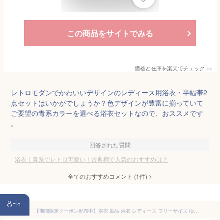
この商品をサイトでみる
価格と在庫を
楽天
でチェック
>>
レトロモダンでかわいいデザインのレディース用浴衣・半幅帯2
点セットはいかがでしょうか？色デザインが豊富に揃っていて
ご要望の青系カラーを選べる浴衣セットなので、おススメです
。
回答された質問
浴衣｜青系でレトロ可愛い！古典柄で人気のおすすめは？
全てのおすすめコメント
(
1
件)
>
8th
【期間限定クーポン配布中】浴衣 単品 浴衣 レディース フリーサイズ ゆかた レトロ モダン かっこいい 花柄 桜 梅 古典 紺 青 黒 白 黄 楽天発送