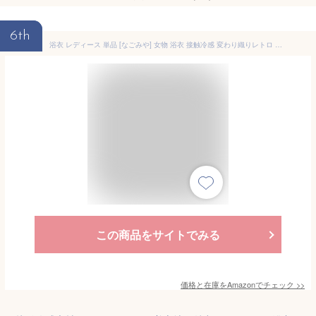
6th
浴衣 レディース 単品 [なごみや] 女物 浴衣 接触冷感 変わり織りレトロ モダン かわいい 高見え 夏祭り 夕涼み 花火 レディース Free Size 花筏_青
この商品をサイトでみる
価格と在庫を
Amazon
でチェック
>>