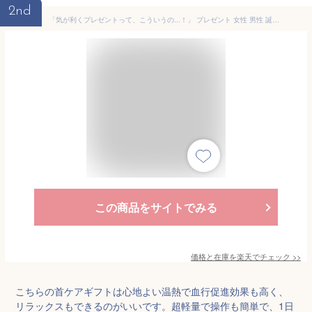
2nd
「気が利くプレゼントって、こういうの...！」 プレゼント 女性 男性 誕生日プレゼント 女友達 50代 70歳 義母 肩 首 ネック ems ネックリラクゼーション 機器 温感 シンプル 超軽量 LuLufeel ルルフィール【ギフト対応】
この商品をサイトでみる
価格と在庫を
楽天
でチェック
>>
こちらの首ケアギフトは心地よい温熱で血行促進効果も高く、
リラックスもできるのがいいです。超軽量で操作も簡単で、1日