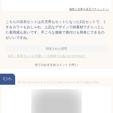
価格と在庫を
楽天
でチェック
>>
こちらの浴衣セットは兵児帯もセットになった2点セットで、く
すみカラーもおしゃれ。上品なデザインで綿素材でさらっとし
た着用感も良いです。手ごろな価格で着付けも簡単にできるの
がいいですね。
回答された質問
浴衣｜青系でレトロ可愛い！古典柄で人気のおすすめは？
全てのおすすめコメント
(
1
件)
>
10th
テーラードジャケット メンズ シングル ジャケット オフィスカジュアル ビジネス ビジカジ 春 春服 秋 秋服 長袖 キレイめ 2ボタン スーツ地 小さいサイズ 無地 ブラック ネイビー チャコール グレー キャメル ベージュ S M L XL