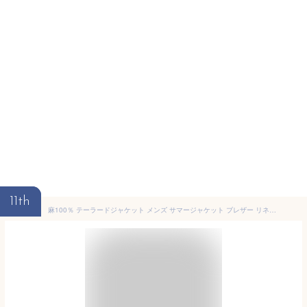
11th
麻100％ テーラードジャケット メンズ サマージャケット ブレザー リネンジャケット ビジネス オフィス ゴルフ 結婚式 卒業式 紳士服 薄手 父の日 プレゼント ギフト 新生活 仕事 夏服 春物 20代 30代 40代 50代 60代 スーツジャケット アウター