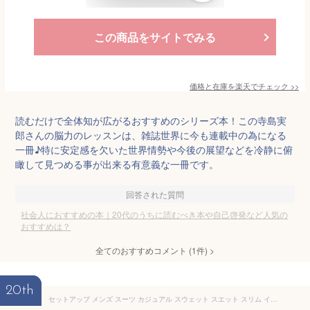
この商品をサイトでみる
価格と在庫を
楽天
でチェック
>>
読むだけで全体知が広がるおすすめのシリーズ本！この寺島実
郎さんの脳力のレッスンは、雑誌世界に今も連載中の為になる
一冊♪特に安定感を欠いた世界情勢や今後の展望などを冷静に俯
瞰して見つめる事が出来る有意義な一冊です。
回答された質問
社会人におすすめの本｜20代のうちに読むべき本や自己啓発など人気の
おすすめは？
全てのおすすめコメント
(
1
件)
>
20th
セットアップ メンズ スーツ カジュアル スウェット スエット スリム イージーケア テーパード スラックス ビジネス ビジカジ ちょい悪 ちょいわる イケオジ メンズファッション 20代 30代 40代 50代 春 夏 秋 再再再入荷