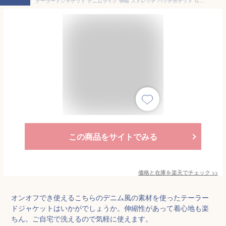
テーラードジャケット デニムライク 伸縮 ストレッチ パッチポケット らくちん 軽い スーツ セットアップ オフィスカジュアル 仕事着 ビジカジ きれいめ シンプル イージーケア ジャケット 洗える M L LL 3L 30代 40代 50代 URBAN SQUARE 64340
この商品をサイトでみる
価格と在庫を
楽天
でチェック
>>
オンオフでき使えるこちらのデニム風の素材を使ったテーラー
ドジャケットはいかがでしょうか。伸縮性があって着心地も楽
ちん。ご自宅で洗えるので気軽に使えます。