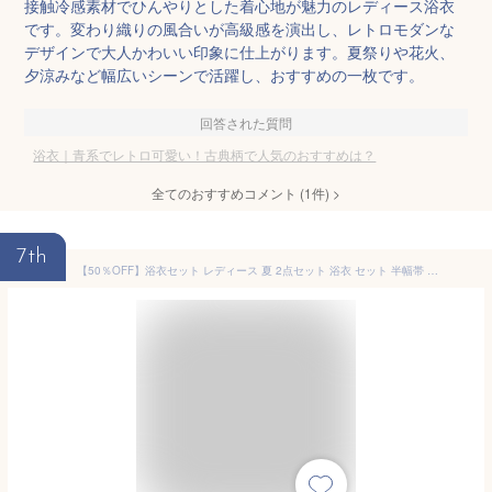
接触冷感素材でひんやりとした着心地が魅力のレディース浴衣
です。変わり織りの風合いが高級感を演出し、レトロモダンな
デザインで大人かわいい印象に仕上がります。夏祭りや花火、
夕涼みなど幅広いシーンで活躍し、おすすめの一枚です。
回答された質問
浴衣｜青系でレトロ可愛い！古典柄で人気のおすすめは？
全てのおすすめコメント
(
1
件)
>
7th
【50％OFF】浴衣セット レディース 夏 2点セット 浴衣 セット 半幅帯 兵児帯 2026 大人 レトロモダン 白系 青 紫 水色 橙 緑 菊 クレマチス 牡丹 ミモザ 花柄 フリー 創美苑 花火大会 送料無料【18周年記念クーポン配布中】