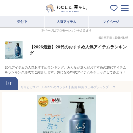
受付中
人気アイテム
マイページ
本ページはプロモーションを含みます
最終更新日：2026/08/07
【2026最新】20代のおすすめ人気アイテムランキン
グ
20代アイテムの人気おすすめランキング。みんなが選んだおすすめの20代アイテム
をランキング形式でご紹介します。気になる20代アイテムをチェックしてみよう！
1st
リサとガスパール＆KnSのコラボ♪【 薬用 柿渋 スカルプシャンプー コンディショナー 】 KnS 柿のさち ボトル500mL 頭皮 柿渋 炭 フケ 頭皮臭 枕のにおい メンズスカルプシャンプー 薬用シャンプー メンズシャンプー 柿渋シャンプー 加齢臭 炭シャンプー 男性用 頭皮の匂い