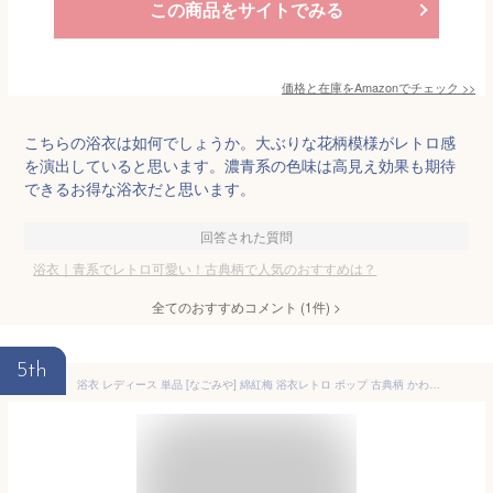
この商品をサイトでみる
価格と在庫を
Amazon
でチェック
>>
こちらの浴衣は如何でしょうか。大ぶりな花柄模様がレトロ感
を演出していると思います。濃青系の色味は高見え効果も期待
できるお得な浴衣だと思います。
回答された質問
浴衣｜青系でレトロ可愛い！古典柄で人気のおすすめは？
全てのおすすめコメント
(
1
件)
>
5th
浴衣 レディース 単品 [なごみや] 綿紅梅 浴衣レトロ ポップ 古典柄 かわいい 高見え 夏祭り 夕涼み 花火 レディース Free Size 七宝_青