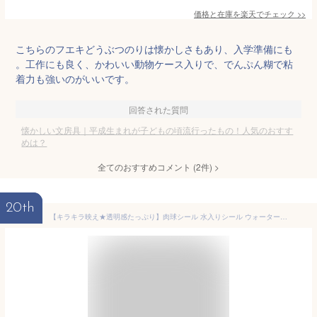
価格と在庫を
楽天
でチェック
>>
こちらのフエキどうぶつのりは懐かしさもあり、入学準備にも
。工作にも良く、かわいい動物ケース入りで、でんぷん糊で粘
着力も強いのがいいです。
回答された質問
懐かしい文房具｜平成生まれが子どもの頃流行ったもの！人気のおすす
めは？
全てのおすすめコメント
(
2
件)
>
20th
【キラキラ映え★透明感たっぷり】肉球シール 水入りシール ウォーターシール 3Dシール 立体シール ぷっくりシール ふんわり風 おはじきシール キラキラ透明感 つやつや立体 ステッカー 手帳デコ シール帳 DIY 可愛い 癒しグッズ