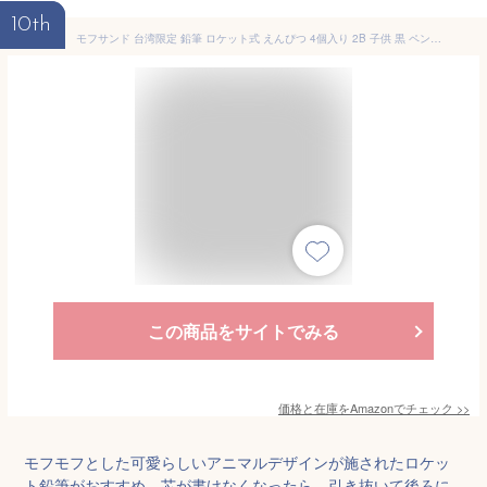
10th
モフサンド 台湾限定 鉛筆 ロケット式 えんぴつ 4個入り 2B 子供 黒 ペン 文具 小学生 学校 中学生 高校生 入学 (鉛筆4個入り(色はランダム))
この商品をサイトでみる
価格と在庫を
Amazon
でチェック
>>
モフモフとした可愛らしいアニマルデザインが施されたロケッ
ト鉛筆がおすすめ。芯が書けなくなったら、引き抜いて後ろに