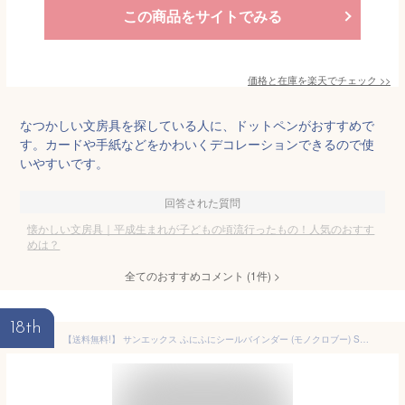
この商品をサイトでみる
価格と在庫を
楽天
でチェック
>>
なつかしい文房具を探している人に、ドットペンがおすすめで
す。カードや手紙などをかわいくデコレーションできるので使
いやすいです。
回答された質問
懐かしい文房具｜平成生まれが子どもの頃流行ったもの！人気のおすす
めは？
全てのおすすめコメント
(
1
件)
>
18th
【送料無料!】 サンエックス ふにふにシールバインダー (モノクロブー) SE68703