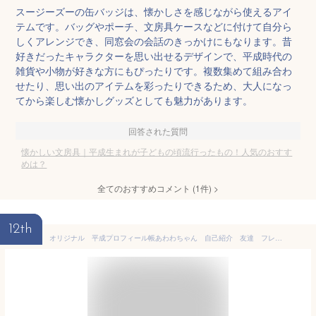
スージーズーの缶バッジは、懐かしさを感じながら使えるアイ
テムです。バッグやポーチ、文房具ケースなどに付けて自分ら
しくアレンジでき、同窓会の会話のきっかけにもなります。昔
好きだったキャラクターを思い出せるデザインで、平成時代の
雑貨や小物が好きな方にもぴったりです。複数集めて組み合わ
せたり、思い出のアイテムを彩ったりできるため、大人になっ
てから楽しむ懐かしグッズとしても魅力があります。
回答された質問
懐かしい文房具｜平成生まれが子どもの頃流行ったもの！人気のおすす
めは？
全てのおすすめコメント
(
1
件)
>
12th
オリジナル 平成プロフィール帳あわわちゃん 自己紹介 友達 フレンズ 文房具 雑貨 グッズ かわいい