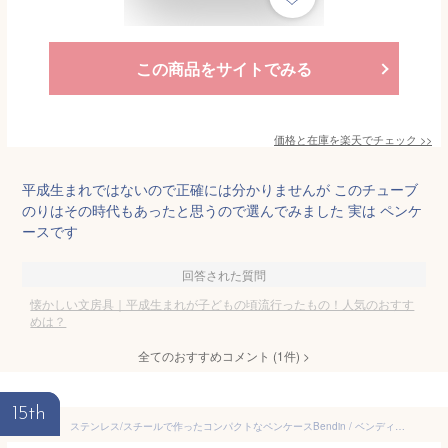
この商品をサイトでみる
価格と在庫を
楽天
でチェック
>>
平成生まれではないので正確には分かりませんが このチューブ
のりはその時代もあったと思うので選んでみました 実は ペンケ
ースです
回答された質問
懐かしい文房具｜平成生まれが子どもの頃流行ったもの！人気のおすす
めは？
全てのおすすめコメント
(
1
件)
>
15th
ステンレス/スチールで作ったコンパクトなペンケースBendin / ベンディン / シルバー 昔懐かしい缶ペンケースを彷彿とさせる金属素材ペンが2～3本ほど入るサイズ必要最低限の筆記具ステーショナリー卓上収納インテリアギフト プレゼント