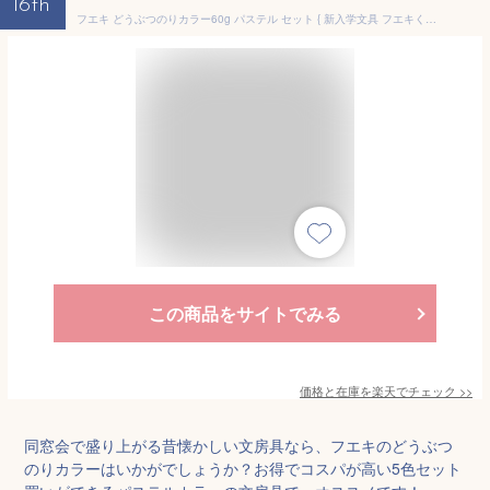
16th
フエキ どうぶつのりカラー60g パステル セット { 新入学文具 フエキくん フエキのり 懐かしい 可愛い }{ 文房具 子供 入学 入学準備 小学生 ギフト プレゼント 記念 卒園 }422[25J07]
この商品をサイトでみる
価格と在庫を
楽天
でチェック
>>
同窓会で盛り上がる昔懐かしい文房具なら、フエキのどうぶつ
のりカラーはいかがでしょうか？お得でコスパが高い5色セット