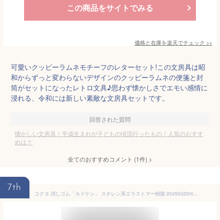
この商品をサイトでみる
価格と在庫を
楽天
でチェック
>>
可愛いクッピーラムネモチーフのレターセット!この文房具は昭
和からずっと変わらないデザインのクッピーラムネの便箋と封
筒がセットになったレトロ文具♪思わず懐かしさでエモい感情に
浸れる、令和には新しい素敵な文房具セットです。
回答された質問
懐かしい文房具｜平成生まれが子どもの頃流行ったもの！人気のおすす
めは？
全てのおすすめコメント
(
1
件)
>
7th
コクヨ 消しゴム「カドケシ」 スチレン系エラストマー樹脂 20x50x20mm [ケシ-U700N] 2個セット