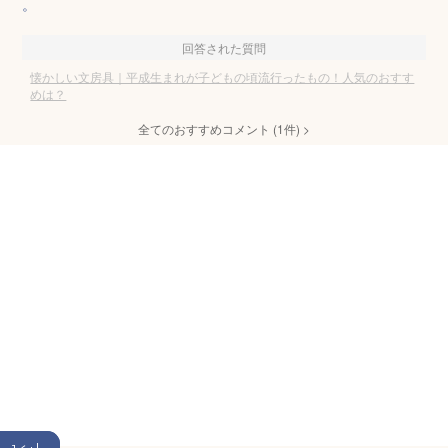
。
回答された質問
懐かしい文房具｜平成生まれが子どもの頃流行ったもの！人気のおすす
めは？
全てのおすすめコメント
(
1
件)
>