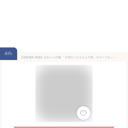
4th
【送料無料 郵便】かわいい付箋 「子供のバイエル上下巻」モチーフセット付箋 あのカワイイこどものバイエルデザインの付箋 GZO50B