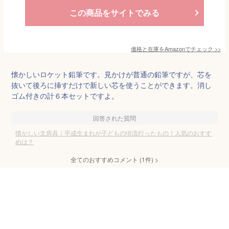
この商品をサイトでみる
価格と在庫を
Amazon
でチェック
>>
懐かしいロケット鉛筆です。見かけが普通の鉛筆ですが、芯を
抜いて後ろに挿すだけで新しい芯を使うことができます。消し
ゴム付きの計６本セットですよ。
回答された質問
懐かしい文房具｜平成生まれが子どもの頃流行ったもの！人気のおすす
めは？
全てのおすすめコメント
(
1
件)
>