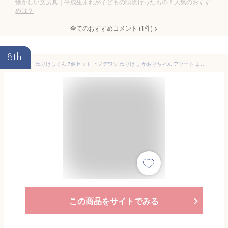
懐かしい文房具｜平成生まれが子どもの頃流行ったもの！人気のおすす
めは？
全てのおすすめコメント
(
1
件)
>
8th
ねりけしくん 7個セット ヒノデワシ ねりけし かおりちゃん アソート まぜねり いちご マスカット カスタード モンブラン コーラ まとめ買い AB1-N CD2-N ASS-N OLA-N
この商品をサイトでみる