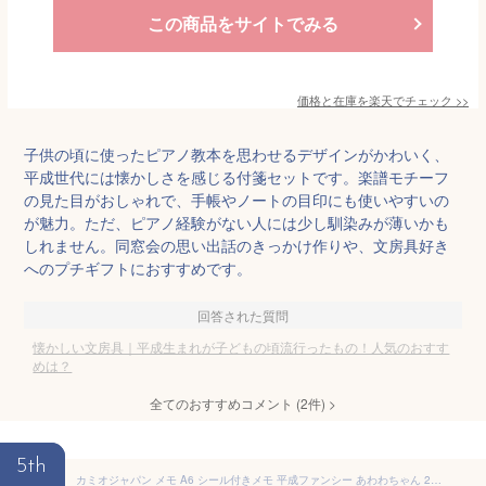
この商品をサイトでみる
価格と在庫を
楽天
でチェック
>>
子供の頃に使ったピアノ教本を思わせるデザインがかわいく、
平成世代には懐かしさを感じる付箋セットです。楽譜モチーフ
の見た目がおしゃれで、手帳やノートの目印にも使いやすいの
が魅力。ただ、ピアノ経験がない人には少し馴染みが薄いかも
しれません。同窓会の思い出話のきっかけ作りや、文房具好き
へのプチギフトにおすすめです。
回答された質問
懐かしい文房具｜平成生まれが子どもの頃流行ったもの！人気のおすす
めは？
全てのおすすめコメント
(
2
件)
>
5th
カミオジャパン メモ A6 シール付きメモ 平成ファンシー あわわちゃん 230854