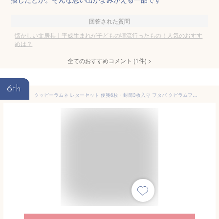
回答された質問
懐かしい文房具｜平成生まれが子どもの頃流行ったもの！人気のおすす
めは？
全てのおすすめコメント
(
1
件)
>
6th
クッピーラムネ レターセット 便箋6枚・封筒3枚入り フタバ クピラムフレンズ カクダイ製菓 可愛い レトロ キャラクター 手紙 かわいい 昭和 お菓子 文具 贈り物 ギフト プレゼント 懐かしい グッズ 手書き アイテム 小物 雑貨 お手紙 ご挨拶