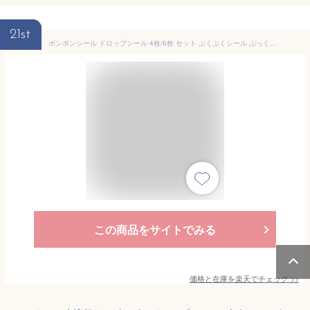
21st
ボンボンシール ドロップシール 4枚/6枚 セット ぷくぷくシール ぷっくりシール つやつや キラキラ 3D立体シール 3dシール 平成レトロ かわいい ご褒美シール 女の子 平成女子 男の子 シール帳 ぷにぷに シール 交換 動物 送料無料
この商品をサイトでみる
価格と在庫を
楽天
でチェック
>>