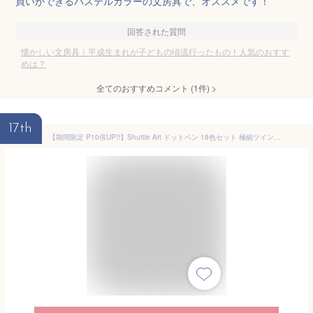
買いができるパステルカラーの文房具で、オススメです！
回答された質問
懐かしい文房具｜平成生まれが子どもの頃流行ったもの！人気のおすす
めは？
全てのおすすめコメント
(
1
件)
>
17th
【期間限定 P10倍UP!!】Shuttle Art ドットペン 18色セット 極細ツインペン 丸型＆細字 水性カラーペン ダブルチップ 太字細字両用 鮮やか ハイライト マーキング 水玉 イラスト ノート ジャーナル 手帳用 日記 塗り絵 落書き アルバム 手作りカード プレゼント 子供