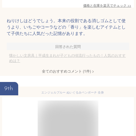
価格と在庫を
楽天
でチェック
>>
ねりけしはどうでしょう。本来の役割である消しゴムとして使
うより、いちごやコーラなどの「香り」を楽しむアイテムとし
て子供たちに人気だった記憶があります。
回答された質問
懐かしい文房具｜平成生まれが子どもの頃流行ったもの！人気のおすす
めは？
全てのおすすめコメント
(
1
件)
>
9th
エンジェルブルー ぬいぐるみペンポーチ 全身