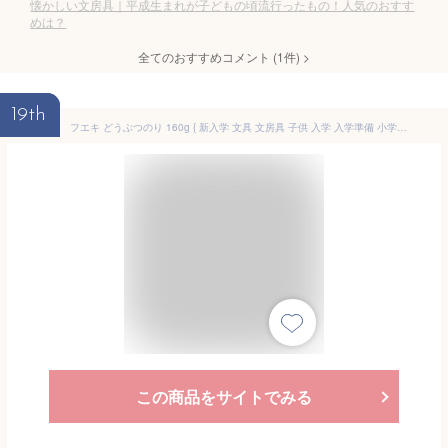
懐かしい文房具｜平成生まれが子どもの頃流行ったもの！人気のおすす
めは？
全てのおすすめコメント
(
1
件)
>
19th
フエキ どうぶつのり 160g { 新入学 文具 文房具 子供 入学 入学準備 小学生 ギフト プレゼント 記念 卒園 }{ 新入学文具 フエキくん フエキのり 懐かしい 可愛い のり 糊 ノリ }422[25J07]{配送区分D}
この商品をサイトでみる