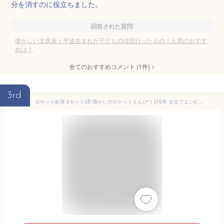
分を消すのに役立ちました。
回答された質問
懐かしい文房具｜平成生まれが子どもの頃流行ったもの！人気のおすす
めは？
全てのおすすめコメント
(
1
件)
>
3rd
ロケット鉛筆 2セット2B 懐かしのロケットえんぴつ 計6本 まるでエンピツ 消しゴム付 昭和の文房具 (青2セット)