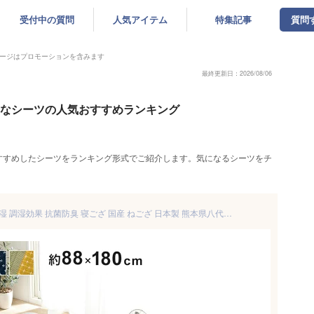
受付中の質問
人気アイテム
特集記事
質問
ージはプロモーションを含みます
最終更新日：2026/08/06
ゃれなシーツの人気おすすめランキング
すすめしたシーツをランキング形式でご紹介します。気になるシーツをチ
寝具 シーツ い草 88×180cm 吸湿 調湿効果 抗菌防臭 寝ござ 国産 ねござ 日本製 熊本県八代産 「 リルマ 」夏用 敷きパッド ござ 寝汗(代引不可)【ポイント10倍】【送料無料】