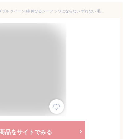
ボックスシーツ ベッドシーツ ダブル クイーン 綿 伸びるシーツ シワにならない ずれない 毛玉なし ストレッチ素材 柔らかい肌触り 吸湿速乾 通気性 抗菌防臭 防ダニ 全周ゴム付き 着脱簡単 3～35cm厚対応 洗える オールシーズン 敷き布団対応 マットレスカバー ベッドカバー (グレージュ・ダブル～クイーン 140-160*200*35)
商品をサイトでみる