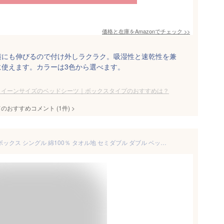
価格と在庫を
Amazon
でチェック
>>
横にも伸びるので付け外しラクラク。吸湿性と速乾性を兼
に使えます。カラーは3色から選べます。
クイーンサイズのベッドシーツ｜ボックスタイプのおすすめは？
てのおすすめコメント
(
1
件)
>
ボックスシーツ ベッドシーツ ボックス シングル 綿100％ タオル地 セミダブル ダブル ベッドカバー マットレスカバー さらさら 洗える のびのび 伸縮 クイーン タオル地 パイル ベッドシーツ 敷布団カバー ぴったり ニュアンスカラー 伸縮性 新生活