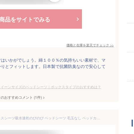
商品をサイトでみる
価格と在庫を
楽天
でチェック
>>
ツはいかがでしょう。綿１００％の気持ちいい素材で、マ
かりとフィットします。日本製で抗菌防臭なので安心して
クイーンサイズのベッドシーツ｜ボックスタイプのおすすめは？
てのおすすめコメント
(
1
件)
>
【弾力 MAX】MISOLER ボックスシーツ吸水速乾のびのび ベッドシーツ 毛玉なし ベッドカバー マットレス・敷ふとん兼用 ぴったり 通気性 夏・冬オールシーズン しわにならない 着脱簡単 抗菌防臭 （ダブル~クイーン用・140～160cm×180~210cm グレー）