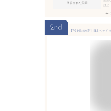
国産
回答された質問
は？
全
2nd