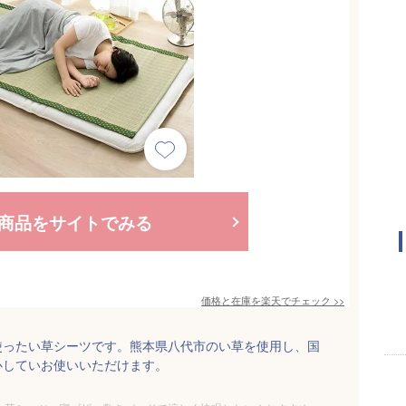
商品をサイトでみる
価格と在庫を
楽天
でチェック
>>
使ったい草シーツです。熊本県八代市のい草を使用し、国
心していお使いいただけます。