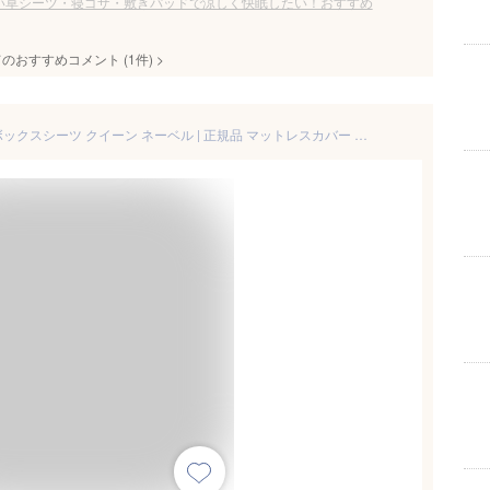
い草シーツ・寝ゴザ・敷きパッドで涼しく快眠したい！おすすめ
てのおすすめコメント
(
1
件)
>
【7/31価格改定】日本ベッド ボックスシーツ クイーン ネーベル | 正規品 マットレスカバー シーツ クイックシーツ シーツカバー 日本製 国産 綿 綿100 綿100％ 抗菌 防臭 防縮 ネーベル NEBEL マチ35cm クイーンサイズ