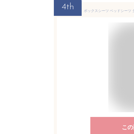
4th
この