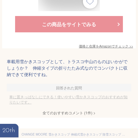
この商品をサイトでみる
価格と在庫を
Amazon
でチェック
>>
車載用雪かきスコップとして、トラスコ中山のものはいかがで
しょうか？ 伸縮タイプの折りたたみ式なのでコンパクトに収
納できて便利ですね。
回答された質問
車に置きっぱなしにできる！使いやすい雪かきスコップのおすすめが知
りたいです。
全てのおすすめコメント
(
1
件)
>
20th
CHANGE MOORE 雪かきスコップ 伸縮式雪かきスコップ 除雪スコップ スノースコップ 車載スコップ アルミ合金 長さ調節可能71~86cm 便利な着脱式 超軽量 470g 組み立てが簡単 車用 雪掻き 泥除け 除雪 雪対策 キャンプ 園芸 アウトドア 2個セット