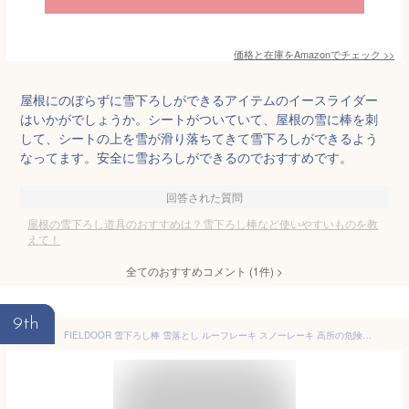
価格と在庫を
Amazon
でチェック
>>
屋根にのぼらずに雪下ろしができるアイテムのイースライダー
はいかがでしょうか。シートがついていて、屋根の雪に棒を刺
して、シートの上を雪が滑り落ちてきて雪下ろしができるよう
なってます。安全に雪おろしができるのでおすすめです。
回答された質問
屋根の雪下ろし道具のおすすめは？雪下ろし棒など使いやすいものを教
えて！
全てのおすすめコメント
(
1
件)
>
9th
FIELDOOR 雪下ろし棒 雪落とし ルーフレーキ スノーレーキ 高所の危険な雪下ろしに 屋根 駐輪場 カーポート 最長6m ロング 長さ調節5段階 ワイドヘッド 66cm ホイール付き 軽量 アルミ製 除雪 雪害 転落事故防止