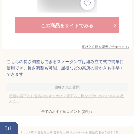
この商品をサイトでみる
価格と在庫を
楽天
でチェック
>>
こちらの長さ調整もできるスノーダンプは組み立て式で簡単に
使用でき、長さ調整も可能。屋根などの高所の雪かきも手早く
できます
回答された質問
屋根の雪下ろし道具のおすすめは？雪下ろし棒など使いやすいものを教
えて！
全てのおすすめコメント
(
3
件)
>
5th
FIELDOOR 雪おろし棒 雪下ろし 棒 スノーレーキ 連結式 長さ5段階 1.5m〜6.1m アルミ 軽量 2.5kg 雪かき 雪下ろし用具 雪降ろし 雪おろし 雪落とし 雪庇落とし 屋根 カーポート 冬 屋根雪おろし 除雪 除雪用品 除雪器 道具 ●[送料無料]