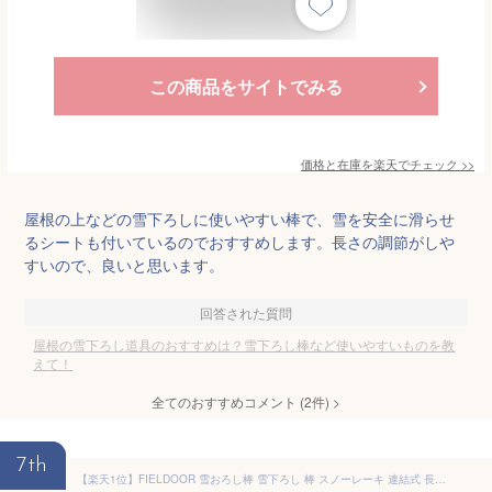
この商品をサイトでみる
価格と在庫を
楽天
でチェック
>>
屋根の上などの雪下ろしに使いやすい棒で、雪を安全に滑らせ
るシートも付いているのでおすすめします。長さの調節がしや
すいので、良いと思います。
回答された質問
屋根の雪下ろし道具のおすすめは？雪下ろし棒など使いやすいものを教
えて！
全てのおすすめコメント
(
2
件)
>
7th
【楽天1位】FIELDOOR 雪おろし棒 雪下ろし 棒 スノーレーキ 連結式 長さ5段階 1.5m〜6.1m アルミ 軽量 2.5kg 雪かき 雪下ろし用具 雪降ろし 雪おろし 雪落とし 雪庇落とし 屋根 カーポート 冬 屋根雪おろし 除雪 除雪用品 除雪器 道具 1年保証 ■[送料無料]