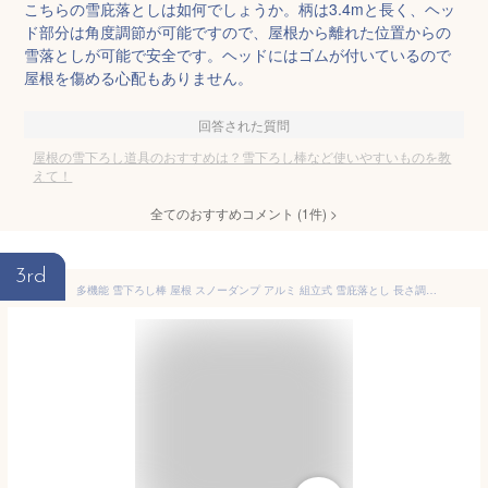
こちらの雪庇落としは如何でしょうか。柄は3.4mと長く、ヘッ
ド部分は角度調節が可能ですので、屋根から離れた位置からの
雪落としが可能で安全です。ヘッドにはゴムが付いているので
屋根を傷める心配もありません。
回答された質問
屋根の雪下ろし道具のおすすめは？雪下ろし棒など使いやすいものを教
えて！
全てのおすすめコメント
(
1
件)
>
3rd
多機能 雪下ろし棒 屋根 スノーダンプ アルミ 組立式 雪庇落とし 長さ調整可能 ロング雪落とし 雪かき用 積雪 除雪道具 除雪用品 雪かき用 積雪 屋根 除雪道具 車などに適用 安全 簡単