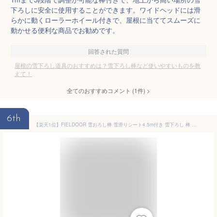
下ろしに安全に使用することができます。ワイドヘッドには滑
らかに動くローラーホイール付きで、屋根に当ててスムーズに
動かせる便利な商品でお勧めです。
回答された質問
屋根の雪下ろし道具のおすすめは？雪下ろし棒など使いやすいものを教
えて！
全てのおすすめコメント
(
1
件)
>
6th
【楽天1位】FIELDOOR 雪おろし棒 雪滑りシート4.5m付き 雪下ろし 棒 連結式 長さ5段階 1.8m〜6.6m アルミ 軽量 2.8kg 雪かき 雪下ろし用具 雪降ろし 雪おろし 雪落とし 屋根 カーポート 冬 屋根雪おろし 除雪 除雪用品 除雪器 道具 1年保証 ★[送料無料]