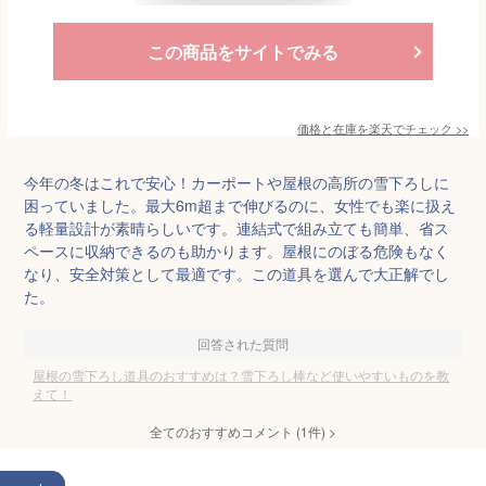
この商品をサイトでみる
価格と在庫を
楽天
でチェック
>>
今年の冬はこれで安心！カーポートや屋根の高所の雪下ろしに
困っていました。最大6m超まで伸びるのに、女性でも楽に扱え
る軽量設計が素晴らしいです。連結式で組み立ても簡単、省ス
ペースに収納できるのも助かります。屋根にのぼる危険もなく
なり、安全対策として最適です。この道具を選んで大正解でし
た。
回答された質問
屋根の雪下ろし道具のおすすめは？雪下ろし棒など使いやすいものを教
えて！
全てのおすすめコメント
(
1
件)
>