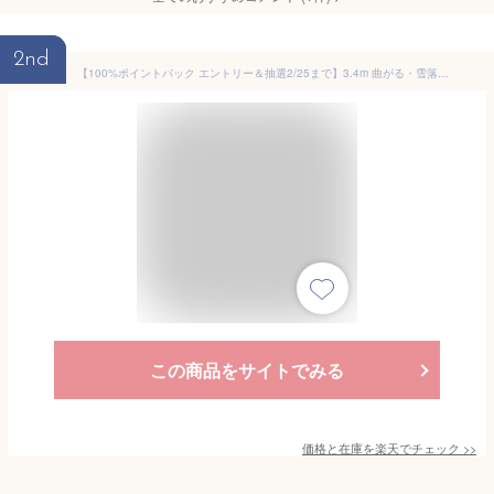
2nd
【100%ポイントバック エントリー＆抽選2/25まで】3.4m 曲がる・雪落し 雪落とし 雪庇落とし 雪下ろし カーポート コンパル アサノヤ産業 D
この商品をサイトでみる
価格と在庫を
楽天
でチェック
>>