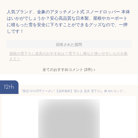
人気ブランド、金象のアタッチメント式 スノードロッパー 本体
はいかがでしょうか？安心高品質な日本製、屋根やカーポート
に積もった雪を安全に下ろすことができるグッズなので、一押
しです！
回答された質問
屋根の雪下ろし道具のおすすめは？雪下ろし棒など使いやすいものを教
えて！
全てのおすすめコメント
(
2
件)
>
12th
*限定10%OFFクーポン*【送料無料】雪かき 道具 雪下ろし 棒 6m ロング 雪落とし 屋根 カーポート 雪かき棒 雪かき機 雪下ろしグッズ 雪おとし棒 雪おろし棒 雪下し棒 ny217 新生活 生活用品