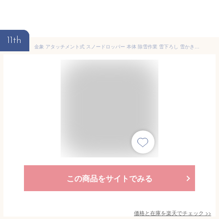
11th
金象 アタッチメント式 スノードロッパー 本体 除雪作業 雪下ろし 雪かき 屋根 車庫 雪落とし 樹木 雪はらい 雪庇 除雪 雪おろし 道具 日本製 浅香工業
この商品をサイトでみる
価格と在庫を
楽天
でチェック
>>