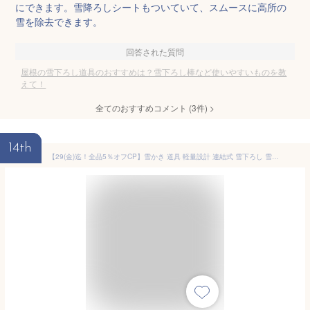
にできます。雪降ろしシートもついていて、スムースに高所の
雪を除去できます。
回答された質問
屋根の雪下ろし道具のおすすめは？雪下ろし棒など使いやすいものを教
えて！
全てのおすすめコメント
(
3
件)
>
14th
【29(金)迄！全品5％オフCP】雪かき 道具 軽量設計 連結式 雪下ろし 雪落とし 除雪用品 カーポート ひさし 屋根 雪かき棒 雪かき機 雪下ろしグッズ 降雪 高所 高さ調節可能 最大626cm 6m 簡単組立 省スペース コンパクト 女性でも楽々 屋根にのぼらず 冬 ny217