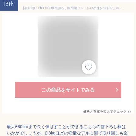
13th
【楽天1位】FIELDOOR 雪おろし棒 雪滑りシート4.5m付き 雪下ろし 棒 連結式 長さ5段階 1.8m〜6.6m アルミ 軽量 2.8kg 雪かき 雪下ろし用具 雪降ろし 雪おろし 雪落とし 屋根 カーポート 冬 屋根雪おろし 除雪 除雪用品 除雪器 道具 1年保証 ■[送料無料]
この商品をサイトでみる
価格と在庫を
楽天
でチェック
>>
最大660cmまで長く伸ばすことができるこちらの雪下ろし棒は
いかがでしょうか。2.8kgほどの軽量なアルミ製で取り回しも楽