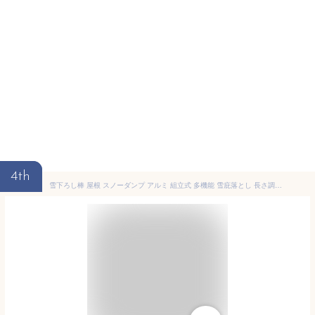
4th
雪下ろし棒 屋根 スノーダンプ アルミ 組立式 多機能 雪庇落とし 長さ調整可能 610cm ロング雪落とし 雪かき用 積雪 除雪道具 除雪用品 雪かき用 積雪 屋根 除雪道具 車などに適用 簡単ツール 雪下ろし用具