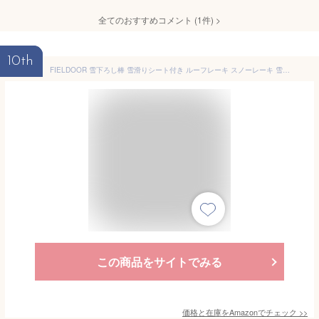
全てのおすすめコメント
(
1
件)
>
10th
FIELDOOR 雪下ろし棒 雪滑りシート付き ルーフレーキ スノーレーキ 雪落とし 除雪 屋根と雪の間にシートを滑り込ませてスムーズに雪下ろし 屋根 駐輪場 カーポート 最長6.6m ロング 長さ調節5段階 ワイドヘッド 48.5cm 軽量 アルミ製 雪害 転落事故防止
この商品をサイトでみる
価格と在庫を
Amazon
でチェック
>>