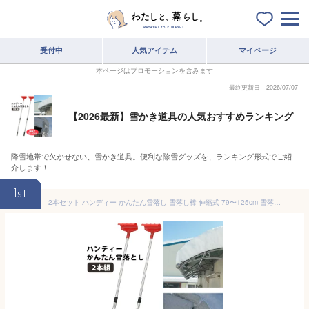
受付中
人気アイテム
マイページ
本ページはプロモーションを含みます
最終更新日：2026/07/07
【2026最新】雪かき道具の人気おすすめランキング
降雪地帯で欠かせない、雪かき道具。便利な除雪グッズを、ランキング形式でご紹
介します！
1st
2本セット ハンディー かんたん雪落し 雪落し棒 伸縮式 79〜125cm 雪落とし コンパル ひさし雪落とし 雪かき 雪降ろし 雪落とし ショベル ひさし カーポート 雪下ろし 除雪道具 雪下ろし機 カーポート 屋根雪下ろし 雪かき 除雪機 除雪器 楽々雪[2月中旬入荷]