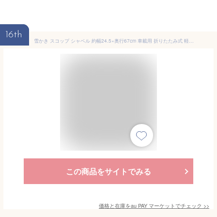
16th
雪かき スコップ シャベル 約幅24.5×奥行67cm 車載用 折りたたみ式 軽量 整理 収納 袋付き カー用品 自動車 クルマ ガレージ
この商品をサイトでみる
価格と在庫を
au PAY マーケット
でチェック
>>