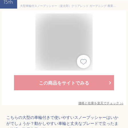
15th
大型車輪付スノープッシャー（楽太郎）クリアレッド ガーデニング 農業 除雪用品 スノーショベルM5-MGKBO7802RD ポリカ−ボネート 新雪 雪掻き
この商品をサイトでみる
価格と在庫を
楽天
でチェック
>>
こちらの大型の車輪付きで使いやすいスノープッシャーはいか
がでしょうか？動かしやすい車輪と丈夫なブレードで立ったま