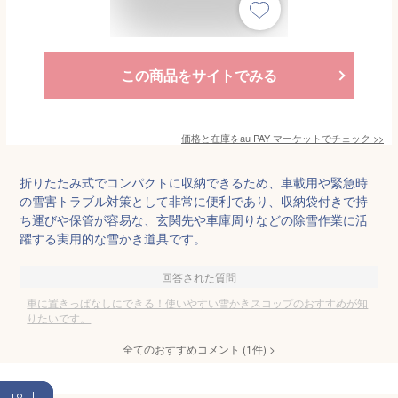
この商品をサイトでみる
価格と在庫を
au PAY マーケット
でチェック
>>
折りたたみ式でコンパクトに収納できるため、車載用や緊急時
の雪害トラブル対策として非常に便利であり、収納袋付きで持
ち運びや保管が容易な、玄関先や車庫周りなどの除雪作業に活
躍する実用的な雪かき道具です。
回答された質問
車に置きっぱなしにできる！使いやすい雪かきスコップのおすすめが知
りたいです。
全てのおすすめコメント
(
1
件)
>