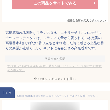
この商品をサイトでみる
価格と在庫を
楽天
でチェック
>>
高級感溢れる素敵なフランス香水、ニナリッチ！このニナリッ
チのレールデュタンは、フランスで昔から愛されている定番の
高級香水♪さりげない香り立ちとすれ違った時に感じる上品な香
りの余韻が素晴らしい、ギフトにも喜ばれる高級香水です。
回答された質問
すれ違った時にいい匂いがする香水が欲しい！レディース向けでおすす
めを教えて。
全てのおすすめコメント
(
1
件)
>
13th
Grace Mystique 練り香水 ムスク ベルガモット パルファム 香り長持ち メンズ 香水 (1個)