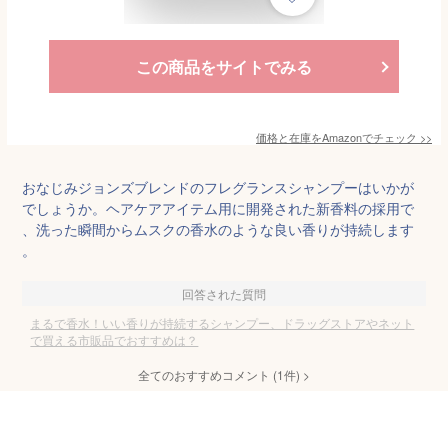
この商品をサイトでみる
価格と在庫を
Amazon
でチェック
>>
おなじみジョンズブレンドのフレグランスシャンプーはいかが
でしょうか。ヘアケアアイテム用に開発された新香料の採用で
、洗った瞬間からムスクの香水のような良い香りが持続します
。
回答された質問
まるで香水！いい香りが持続するシャンプー、ドラッグストアやネット
で買える市販品でおすすめは？
全てのおすすめコメント
(
1
件)
>