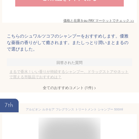
価格と在庫を
au PAY マーケット
でチェック
>>
こちらのシュワルツコフのシャンプーをおすすめします。優雅
な薔薇の香りがして癒されます。またしっとり潤いまとまるの
で選びました。
回答された質問
まるで香水！いい香りが持続するシャンプー、ドラッグストアやネット
で買える市販品でおすすめは？
全てのおすすめコメント
(
1
件)
>
7th
アルビオン ルネセア フレグランス トリートメント シャンプー 500ml