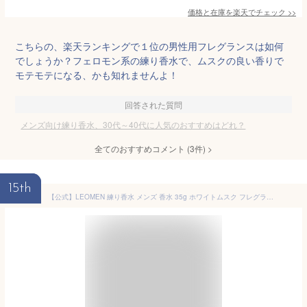
価格と在庫を
楽天
でチェック
>>
こちらの、楽天ランキングで１位の男性用フレグランスは如何
でしょうか？フェロモン系の練り香水で、ムスクの良い香りで
モテモテになる、かも知れませんよ！
回答された質問
メンズ向け練り香水、30代～40代に人気のおすすめはどれ？
全てのおすすめコメント
(
3
件)
>
15th
【公式】LEOMEN 練り香水 メンズ 香水 35g ホワイトムスク フレグランスバーム ねり香水 お試し 練香水 男性 ギフト プレゼント シトラス オーシャン ムスク 3種 メンズ用 フレグランス アロマ フレグランスクリーム 送料無料 メール便