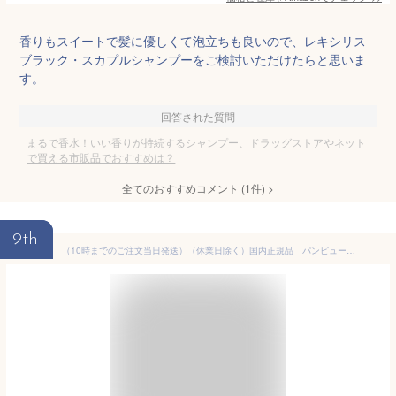
香りもスイートで髪に優しくて泡立ちも良いので、レキシリス
ブラック・スカプルシャンプーをご検討いただけたらと思いま
す。
回答された質問
まるで香水！いい香りが持続するシャンプー、ドラッグストアやネット
で買える市販品でおすすめは？
全てのおすすめコメント
(
1
件)
>
9th
（10時までのご注文当日発送）（休業日除く）国内正規品 パンピューリ（PANPURI）アンダマンセイルズ ヘアシャンプー〈ベルガモット〉 330ml