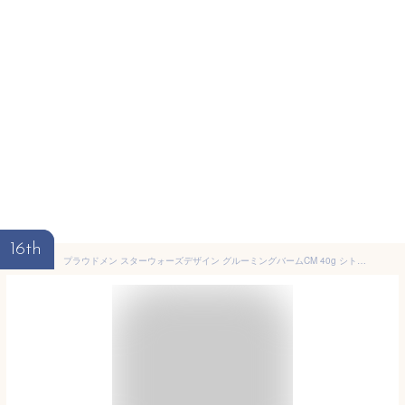
16th
プラウドメン スターウォーズデザイン グルーミングバームCM 40g シトラスムスクの香り（オビ＝ワン・ケノービ）練り香水 メンズ 香水