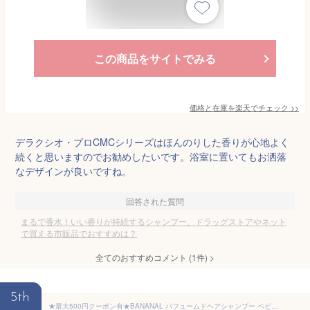
この商品をサイトでみる
価格と在庫を
楽天
でチェック
>>
デラクシオ・プロCMCシリーズはほんのりした香りが心地よく
続くと思いますのでお勧めしたいです。浴室に置いてもお洒落
なデザインが良いですね。
回答された質問
まるで香水！いい香りが持続するシャンプー、ドラッグストアやネット
で買える市販品でおすすめは？
全てのおすすめコメント
(
1
件)
>
5th
★最大500円クーポン有★BANANAL パフュームドヘアシャンプー ベビームスク 500ml【正規品】 ( バナナル 低刺激 香水シャンプー ヘアケア ヘアフレグランス モテ香水 頭皮ケア 韓国 韓国ヘアケア コスメチック )