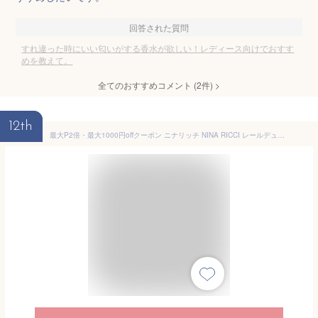
回答された質問
すれ違った時にいい匂いがする香水が欲しい！レディース向けでおすす
めを教えて。
全てのおすすめコメント
(
2
件)
>
12th
最大P2倍・最大1000円offクーポン ニナリッチ NINA RICCI レールデュタン EDT SP 100ml【当日発送_お休み中】【香水 メンズ レディース】【人気 ブランド ギフト 誕生日 プレゼント】