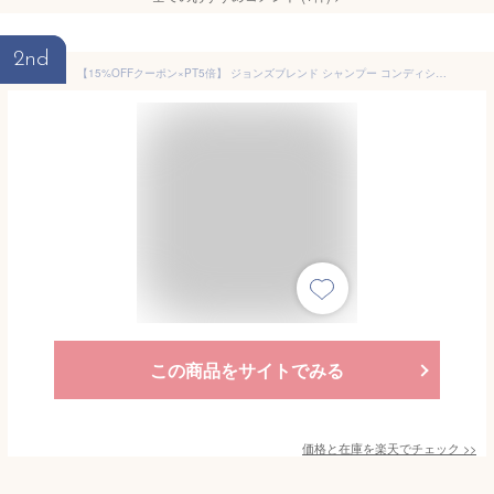
2nd
【15%OFFクーポン×PT5倍】 ジョンズブレンド シャンプー コンディショナーセット ホワイトムスク 香水シャンプー プラスエアリー ギフト対応 フレグランス ヘアケア 480ml+480g 人気 香水 いい香り 天然由来 ボタニカル くせ毛 誕生日 プレゼント John’s Blend
この商品をサイトでみる
価格と在庫を
楽天
でチェック
>>