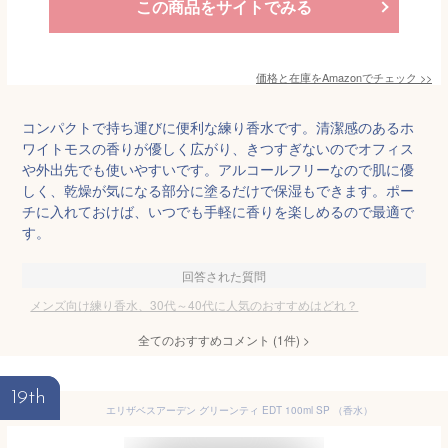
この商品をサイトでみる
価格と在庫を
Amazon
でチェック
>>
コンパクトで持ち運びに便利な練り香水です。清潔感のあるホ
ワイトモスの香りが優しく広がり、きつすぎないのでオフィス
や外出先でも使いやすいです。アルコールフリーなので肌に優
しく、乾燥が気になる部分に塗るだけで保湿もできます。ポー
チに入れておけば、いつでも手軽に香りを楽しめるので最適で
す。
回答された質問
メンズ向け練り香水、30代～40代に人気のおすすめはどれ？
全てのおすすめコメント
(
1
件)
>
19th
エリザベスアーデン グリーンティ EDT 100ml SP （香水）