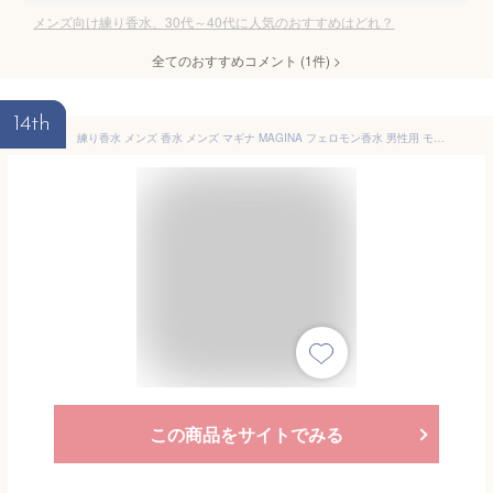
メンズ向け練り香水、30代～40代に人気のおすすめはどれ？
全てのおすすめコメント
(
1
件)
>
14th
練り香水 メンズ 香水 メンズ マギナ MAGINA フェロモン香水 男性用 モテ香水 フレグランス モテ 香水 メンズ 男性 ムスク いい香り 加齢臭 対策 プレゼント 男性 誕生日 SENSE WEAR センスウェア ベルガモット / シトラスアンバー 送料無料
この商品をサイトでみる