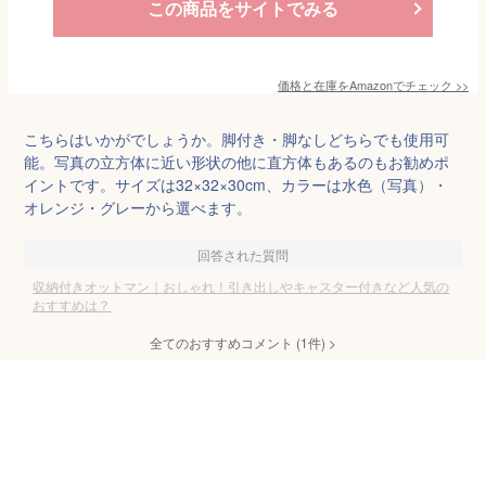
この商品をサイトでみる
価格と在庫を
Amazon
でチェック
>>
こちらはいかがでしょうか。脚付き・脚なしどちらでも使用可
能。写真の立方体に近い形状の他に直方体もあるのもお勧めポ
イントです。サイズは32×32×30cm、カラーは水色（写真）・
オレンジ・グレーから選べます。
回答された質問
収納付きオットマン｜おしゃれ！引き出しやキャスター付きなど人気の
おすすめは？
全てのおすすめコメント
(
1
件)
>