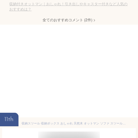
収納付きオットマン｜おしゃれ！引き出しやキャスター付きなど人気の
おすすめは？
全てのおすすめコメント
(
2
件)
>
11th
収納スツール 収納ボックス おしゃれ 天然木 オットマン ソファ スツール チェア 収納付オットマン 足置き台 デスクワーク 椅子 腰掛け 一人掛け シンプル 収納付き 新生活 レザー 北欧 一人暮らし アイリスオーヤマ LEC-OT 【AR対応】