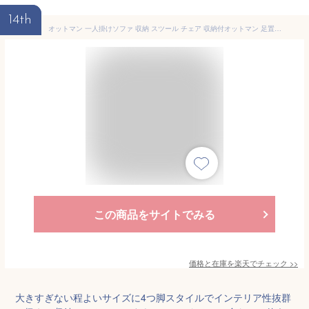
14th
オットマン 一人掛けソファ 収納 スツール チェア 収納付オットマン 足置き 足置き台 フットレスト デスクワーク 椅子 腰掛け 一人掛け ナチュラル シンプル 収納BOX 玄関収納 フットスツール アイリスオーヤマ 収納付き 布製 おしゃれ FAC-OT
この商品をサイトでみる
価格と在庫を
楽天
でチェック
>>
大きすぎない程よいサイズに4つ脚スタイルでインテリア性抜群