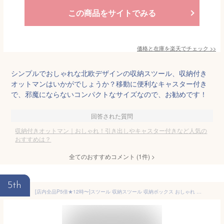
この商品をサイトでみる
価格と在庫を
楽天
でチェック
>>
シンプルでおしゃれな北欧デザインの収納スツール、収納付き
オットマンはいかがでしょうか？移動に便利なキャスター付き
で、邪魔にならないコンパクトなサイズなので、お勧めです！
回答された質問
収納付きオットマン｜おしゃれ！引き出しやキャスター付きなど人気の
おすすめは？
全てのおすすめコメント
(
1
件)
>
5th
[店内全品P5倍★12時〜]スツール 収納スツール 収納ボックス おしゃれ 天然木 オットマン 収納 チェア 収納付オットマン 足置き 足置き台 椅子 腰掛け 一人掛け シンプル フットスツール アイリスオーヤマ 収納付き 布製 一人暮らし FAC-OT 北欧【AR対応】