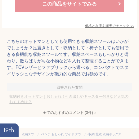
この商品をサイトでみる
価格と在庫を
楽天
でチェック
>>
こちらのオットマンとしても使用できる収納スツールはいかが
でしょうか？足置きとして・収納として・椅子としても使用で
きる多機能な収納スツールです。収納スペースもしっかりと備
わり、散らばりがちな小物などを入れて整理することができま
す。PCVレザーとファブリックから選べる、コンパクトでスタ
イリッシュなデザインが魅力的な商品でお勧めです。
回答された質問
収納付きオットマン｜おしゃれ！引き出しやキャスター付きなど人気の
おすすめは？
全てのおすすめコメント
(
3
件)
>
19th
収納スツール ベンチ おしゃれ ワイド スツール 収納 北欧 収納ボックス フタ付き キャスター付き オットマン ボックススツール 足置き台 クッション