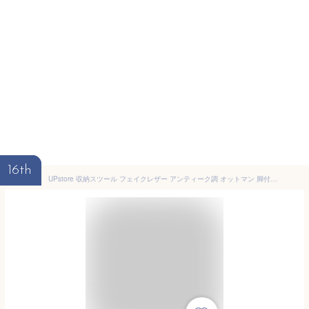
16th
UPstore 収納スツール フェイクレザー アンティーク調 オットマン 脚付き ヴィンテージ調 おしゃれ 家具 椅子 足置き 収納ベンチ 収納ボックス スツール リビング 玄関 (グリーン)