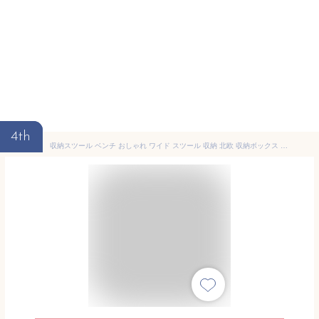
4th
収納スツール ベンチ おしゃれ ワイド スツール 収納 北欧 収納ボックス フタ付き キャスター付き オットマン ボックススツール 足置き台 クッション