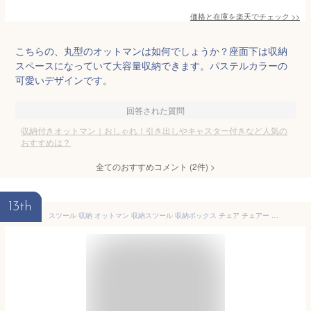
価格と在庫を
楽天
でチェック
>>
こちらの、丸型のオットマンは如何でしょうか？座面下は収納
スペースになっていて大容量収納できます。パステルカラーの
可愛いデザインです。
回答された質問
収納付きオットマン｜おしゃれ！引き出しやキャスター付きなど人気の
おすすめは？
全てのおすすめコメント
(
2
件)
>
13th
スツール 収納 オットマン 収納スツール 収納ボックス チェア チェアー 収納付き 収納ボックス メイクボックス 収納ベンチ ボックス収納 おしゃれ 子供 座れる 玄関 おもちゃ箱 収納チェア【送料無料】