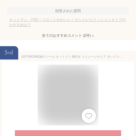
回答された質問
オットマン・円型｜コロンとかわいい！オシャレなクッションタイプの
おすすめは？
全てのおすすめコメント
(
2
件)
>
3rd
JISYIWOW収納スツール オットマン 脚付き ストレージチェア ボックススツール 収納 踏み台 フットレスト リビング/玄関/寝室に適用 多機能 省スペース (水色32x32x30cm)