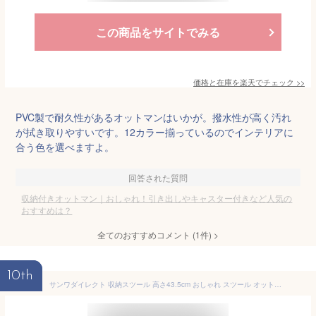
この商品をサイトでみる
価格と在庫を
楽天
でチェック
>>
PVC製で耐久性があるオットマンはいかが。撥水性が高く汚れ
が拭き取りやすいです。12カラー揃っているのでインテリアに
合う色を選べますよ。
回答された質問
収納付きオットマン｜おしゃれ！引き出しやキャスター付きなど人気の
おすすめは？
全てのおすすめコメント
(
1
件)
>
10th
サンワダイレクト 収納スツール 高さ43.5cm おしゃれ スツール オットマン 収納 椅子 折り畳み 収納スペース2層式 グレー 150-SNCBOX9GY