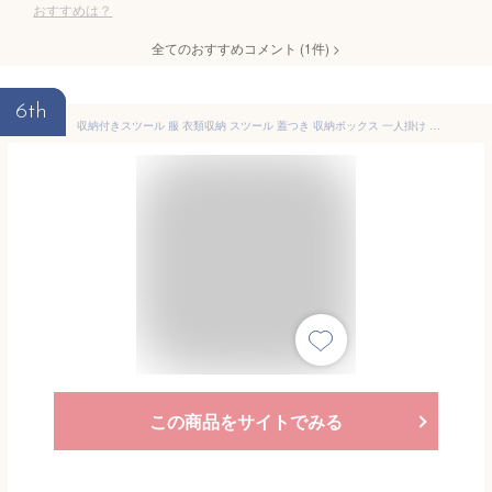
おすすめは？
全てのおすすめコメント
(
1
件)
>
6th
収納付きスツール 服 衣類収納 スツール 蓋つき 収納ボックス 一人掛け チェア 椅子 背もたれなし オットマン ソファ 子供部屋 収納 おもちゃ箱 メイク 収納box ふた付き いす 隠す収納 ボックス 座れるおもちゃ箱 おしゃれ
この商品をサイトでみる