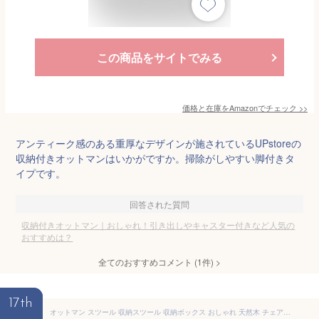
この商品をサイトでみる
価格と在庫を
Amazon
でチェック
>>
アンティーク感のある重厚なデザインが施されているUPstoreの
収納付きオットマンはいかがですか。掃除がしやすい脚付きタ
イプです。
回答された質問
収納付きオットマン｜おしゃれ！引き出しやキャスター付きなど人気の
おすすめは？
全てのおすすめコメント
(
1
件)
>
17th
オットマン スツール 収納スツール 収納ボックス おしゃれ 天然木 チェア 足置き 足置き台 フットレスト デスクワーク 椅子 腰掛け 一人掛け ナチュラル シンプル 収納BOX 玄関収納 フットスツール アイリスオーヤマ 収納付き 一人暮らし LEC-O 北欧