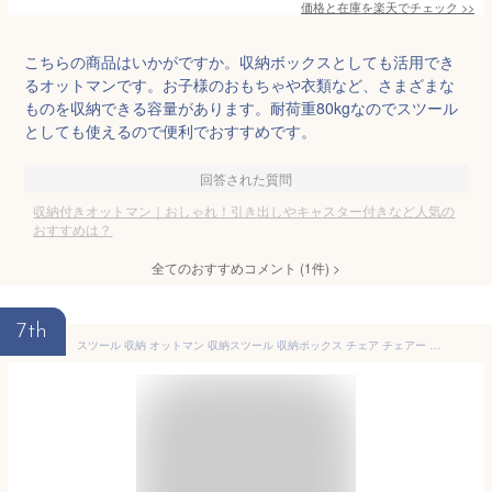
価格と在庫を
楽天
でチェック
>>
こちらの商品はいかがですか。収納ボックスとしても活用でき
るオットマンです。お子様のおもちゃや衣類など、さまざまな
ものを収納できる容量があります。耐荷重80kgなのでスツール
としても使えるので便利でおすすめです。
回答された質問
収納付きオットマン｜おしゃれ！引き出しやキャスター付きなど人気の
おすすめは？
全てのおすすめコメント
(
1
件)
>
7th
スツール 収納 オットマン 収納スツール 収納ボックス チェア チェアー 収納付き 収納ボックス メイクボックス 収納ベンチ ボックス収納 おしゃれ 子供 座れる 玄関 おもちゃ箱 収納チェア【送料無料】