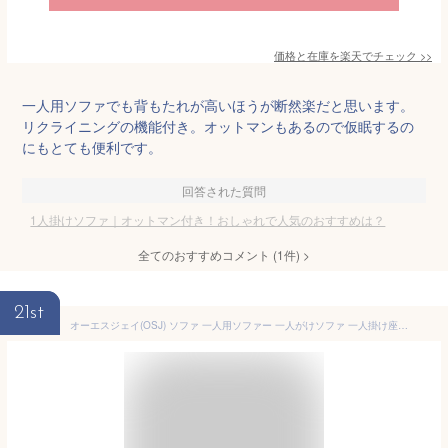
価格と在庫を
楽天
でチェック
>>
一人用ソファでも背もたれが高いほうが断然楽だと思います。
リクライニングの機能付き。オットマンもあるので仮眠するの
にもとても便利です。
回答された質問
1人掛けソファ｜オットマン付き！おしゃれで人気のおすすめは？
全てのおすすめコメント
(
1
件)
>
21st
オーエスジェイ(OSJ) ソファ 一人用ソファー 一人がけソファ 一人掛け座椅子 1人掛けソファー椅子 オットマン付き 座椅子ソファー 高座椅子 高齢者 贅沢 エクルベージュ 单人沙发