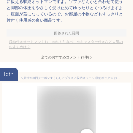
に扱える収納オットマンですよ。ソファなんかと合わせて使う
と脚部の体圧をやさしく受け止めてゆったりとくつろげますよ
。座面が蓋になっているので、お部屋の小物などもすっきりと
片付く使用感の良い商品です。
回答された質問
収納付きオットマン｜おしゃれ！引き出しやキャスター付きなど人気の
おすすめは？
全てのおすすめコメント
(
1
件)
>
15th
＼最大400円クーポン★くらしにプラス／収納スツール 収納ボックス おしゃれ 天然木 ソファ スツール 収納付オットマン 足置き台 デスクワーク 椅子 腰掛け 一人掛け ナチュラル シンプル 収納BOX 玄関収納 収納付き 一人暮らし 北欧 アイリスオーヤマ FAC-OT【AR対応】