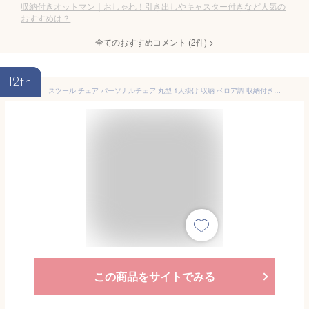
収納付きオットマン｜おしゃれ！引き出しやキャスター付きなど人気の
おすすめは？
全てのおすすめコメント
(
2
件)
>
12th
スツール チェア パーソナルチェア 丸型 1人掛け 収納 ベロア調 収納付き グレー ピンク ベージュ コンパクト おしゃれ かわいい フェミニン ガーリー 椅子 イス オットマン パステルカラー 収納スツール 韓国風 【送料無料】
この商品をサイトでみる