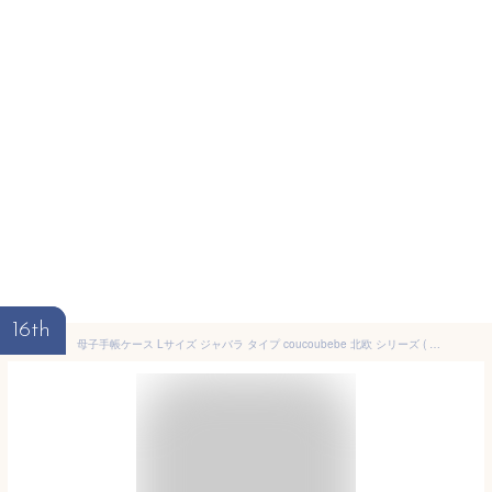
16th
母子手帳ケース Lサイズ ジャバラ タイプ coucoubebe 北欧 シリーズ ( 大型 A5 撥水 汚れにくい おしゃれ 取っ手 持ち手 ハンドル 2人 3人 双子 マルチケース お薬手帳 通院ポーチ 通院ケース マルチケース おしゃれ アウトドア )