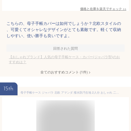
価格と在庫を
楽天
でチェック
>>
こちらの、母子手帳カバーは如何でしょうか？北欧スタイルの
、可愛くてオシャレなデザインがとても素敵です。軽くて収納
しやすい、使い勝手も良いですよ。
回答された質問
【おしゃれブランド】人気の母子手帳ケース・カバー(ジャバラ型)のお
すすめは？
全てのおすすめコメント
(
1
件)
>
15th
母子手帳ケース ジャバラ 北欧 アマンダ 撥水防汚生地 2人分 おしゃれ 二人用 3人分 ブランド 花 Pouche ポーチェ