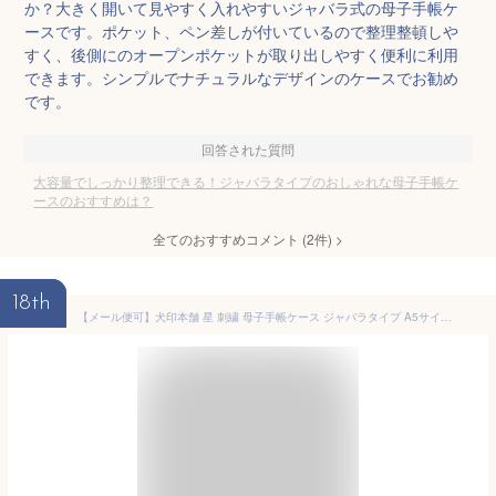
か？大きく開いて見やすく入れやすいジャバラ式の母子手帳ケ
ースです。ポケット、ペン差しが付いているので整理整頓しや
すく、後側にのオープンポケットが取り出しやすく便利に利用
できます。シンプルでナチュラルなデザインのケースでお勧め
です。
回答された質問
大容量でしっかり整理できる！ジャバラタイプのおしゃれな母子手帳ケ
ースのおすすめは？
全てのおすすめコメント
(
2
件)
>
18th
【メール便可】犬印本舗 星 刺繍 母子手帳ケース ジャバラタイプ A5サイズ 対応 | おしゃれ ケース かわいい ジャバラ 大容量 妊娠祝い プレゼント 出産祝い ギフト マタニティ マタニティー 妊娠 妊婦 出産準備 出産 じゃばら ママ M L 保険証ケース 母子手帳