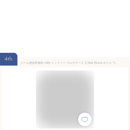
4th
メール便送料無料 miffy ミッフィー マルチケース【 Dick Bruna ボリス ライオン もこもこ かわいい おしゃれ 北欧 大人 うさぎ ブルーナ 母子手帳ケース ホスピタルポーチ パスポートポーチ 通帳ケース マスクケース 仕切り 蛇腹 ファスナー ポイント10倍 】 お中元