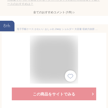
ースのおすすめは？
全てのおすすめコメント
(
1
件)
>
8th
母子手帳ケース かわいい おしゃれ 2way ショルダー 大容量 収納力抜群 通帳ケース アコーディオンポーチ ジャバラ 蛇腹 シンプル コンパクト マルチケース お薬手帳 ポーチ ケース くすり手帳 保険証 診察券 通帳 国産帆布 富士金梅 メール便 送料無料
この商品をサイトでみる