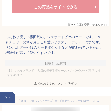
この商品をサイトでみる
価格と在庫を
楽天
でチェック
>>
ふんわり優しい雰囲気の、ジェラートピケのケースです。中に
もチェリーの柄が見える可愛いファスナーポケット付きです。
ペンホルダーや12のカードポケットなどが備わっているため、
機能性が高くて使いやすいです。
回答された質問
【おしゃれブランド】人気の母子手帳ケース・カバー(ジャバラ型)のお
すすめは？
全てのおすすめコメント
(
1
件)
>
13th
【fanfanじゃばらマルチケース】母子手帳ケース ジャバラ A5サイズ対応 妊婦健診補助券 親子手帳ケース マルチケース 大きめ 診察券ケース 診察券入れ 通帳ケース 母子手帳カバー 母子手帳入れ 刺繍 ユニコーン ベア 恐竜 ブランド かわいい 可愛い おしゃれ 撥水 送料無料