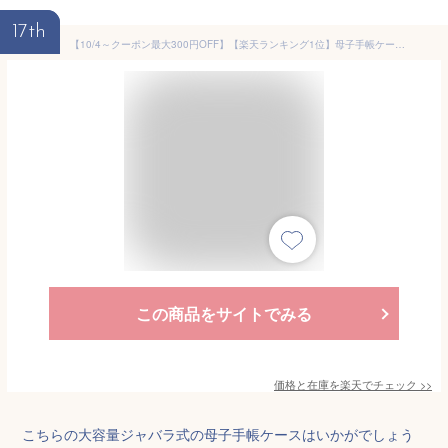
17th
【10/4～クーポン最大300円OFF】【楽天ランキング1位】母子手帳ケース ジャバラ 719686 大容量 ストライプ 母子手帳 ケース カバー 2人分 二人用 シンプル おしゃれ マルチケース 妊婦健診 妊娠 母子手帳カバー 母子手帳入れ じゃばら 育児用品 マミールナ
この商品をサイトでみる
価格と在庫を
楽天
でチェック
>>
こちらの大容量ジャバラ式の母子手帳ケースはいかがでしょう