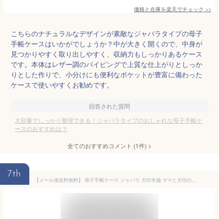
価格と在庫を
楽天
でチェック
>>
こちらのナチュラルなデザインが素敵なジャバラタイプの母子
手帳ケースはいかがでしょうか？中が大きく開くので、中身が
見つかりやすく取り出しやすく、収納力もしっかりあるケース
です。本体はレザー調のパイピングで上質な仕上がりとしっか
りとした作りで、小分けにも便利なポケットが豊富に備わった
ケースで使いやすくお勧めです。
回答された質問
大容量でしっかり整理できる！ジャバラタイプのおしゃれな母子手帳ケ
ースのおすすめは？
全てのおすすめコメント
(
1
件)
>
7th
【メール便送料無料】 母子手帳ケース ジャバラ 犬印本舗 ママと犬印の共同開発 リバティ LIBERTY 大きめ 二人用 Lサイズ 母子手帳 ケース ジャバラ