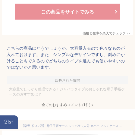
この商品をサイトでみる
価格と在庫を
楽天
でチェック
>>
こちらの商品はどうでしょうか。大容量入るので色々なものが
入れておけます。また、シンプルなデザインですし、斜めにか
けることもできるのでどちらのタイプを選んでも使いやすいの
ではないかと思います。
回答された質問
大容量でしっかり整理できる！ジャバラタイプのおしゃれな母子手帳ケ
ースのおすすめは？
全てのおすすめコメント
(
1
件)
>
21st
【楽天1位＆7冠】 母子手帳ケース ジャバラ 2人分 カバー マルチケース スリム a5 a6 エコー写真 おしゃれ 可愛い 大容量 軽い コンパクト 診察券 双子 北欧 nown ノーン nmp