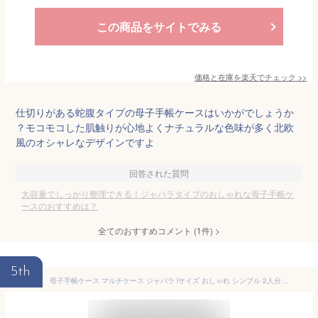
この商品をサイトでみる
価格と在庫を
楽天
でチェック
>>
仕切りがある蛇腹タイプの母子手帳ケースはいかがでしょうか
？モコモコした肌触りが心地よくナチュラルな色味が多く北欧
風のオシャレなデザインですよ
回答された質問
大容量でしっかり整理できる！ジャバラタイプのおしゃれな母子手帳ケ
ースのおすすめは？
全てのおすすめコメント
(
1
件)
>
5th
母子手帳ケース マルチケース ジャバラ lサイズ おしゃれ シンプル 2人分 3人分 二人用 お薬手帳 ケース 母子手帳 保険証 診察券 家計管理 通院ケース 大きめ ブランド b6 a5 撥水 大容量【名入れ対象】