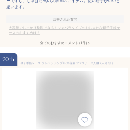
ーですし、じゃばら式の大容量のアイテム。使い勝手がいいと
思います。
回答された質問
大容量でしっかり整理できる！ジャバラタイプのおしゃれな母子手帳ケ
ースのおすすめは？
全てのおすすめコメント
(
1
件)
>
20th
母子手帳ケース ジャバラ シンプル 大容量 ファスナー 2人用 2人分 双子 全国対応サイズ おしゃれ a5サイズ sサイズ lサイズ 防水 二人用 二人分 3人用 3人分 通帳 お薬手帳 おくすり手帳 保険証 診察券 [M便 6/6]【メール便可】