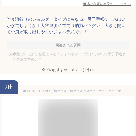
価格と在庫を
楽天
でチェック
>>
昨今流行りのショルダータイプにもなる、母子手帳ケースはい
かがでしょうか？大容量タイプで収納力バツグン、大きく開い
て中身が取り出しやすいジャバラ式です！
回答された質問
大容量でしっかり整理できる！ジャバラタイプのおしゃれな母子手帳ケ
ースのおすすめは？
全てのおすすめコメント
(
1
件)
>
9th
10mois ディモワ 母子手帳ケース 手帳ケース パスポートケース カードケース ジャバラ L字型 ファスナー L字ファスナー マルチケース ピンク シルバー ママグッズ 便利 出産準備 おでかけ おしゃれ シンプル ギフト 通帳ケース 大容量 お薬手帳ケース 大きめ