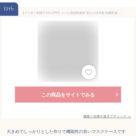
19th
【クーポン利用で10%OFF】メール便送料無料 安心の日本製 抗菌防臭 ポーチ マスクケース トラベルポーチ 化粧ポーチ フラットポーチ ナイロン 大容量 大きめ 仕分け バイオライナー SEKマーク ファスナー レディース 大人 学生 通帳 入れ 収納 持ち運び 携帯用 かわいい
この商品をサイトでみる
価格と在庫を
楽天
でチェック
>>
大きめでしっかりとした作りで機能性の良いマスクケースです