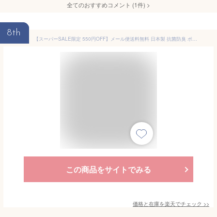
全てのおすすめコメント
(
1
件)
>
8th
【スーパーSALE限定 550円OFF】メール便送料無料 日本製 抗菌防臭 ポーチ 化粧ポーチ マスクケース 携帯 コスメポーチ トラベルポーチ フラットポーチ 綿 大容量 大きめ 薄型 スリム バイオライナー SEKマーク レディース 大人 女子 雑貨 整理 フェス 大人向け
この商品をサイトでみる
価格と在庫を
楽天
でチェック
>>