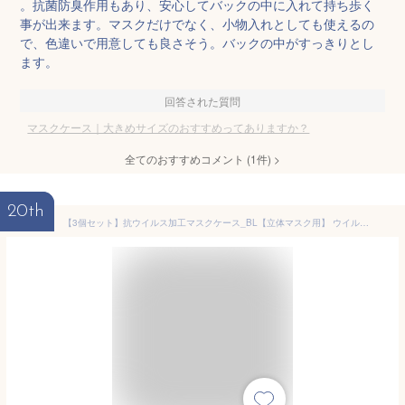
。抗菌防臭作用もあり、安心してバックの中に入れて持ち歩く
事が出来ます。マスクだけでなく、小物入れとしても使えるの
で、色違いで用意しても良さそう。バックの中がすっきりとし
ます。
回答された質問
マスクケース｜大きめサイズのおすすめってありますか？
全てのおすすめコメント
(
1
件)
>
20th
【3個セット】抗ウイルス加工マスクケース_BL【立体マスク用】 ウイルス減少 日本製 日本発送 SIAA スマホケース 除菌 減菌 ポーチ コスメ トラベル 持ち運び 清潔 マスク ケース 抗菌 携帯用 (3)