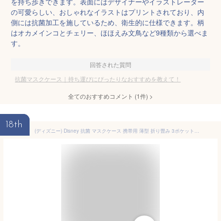
を持ち歩きできます。表面にはデザイナーやイラストレーター
の可愛らしい、おしゃれなイラストはプリントされており、内
側には抗菌加工を施しているため、衛生的に仕様できます。柄
はオカメインコとチェリー、ほほえみ文鳥など9種類から選べま
す。
回答された質問
抗菌マスクケース｜持ち運びにぴったりなおすすめを教えて！
全てのおすすめコメント
(
1
件)
>
18th
(ディズニー) Disney 抗菌 マスクケース 携帯用 薄型 折り畳み 3ポケット仕様 日本製 (くまのプーさん/お花)