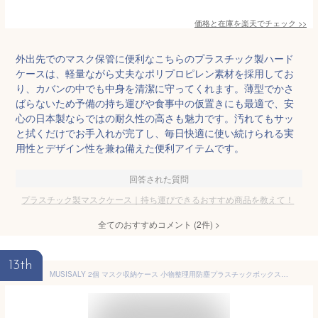
価格と在庫を
楽天
でチェック
>>
外出先でのマスク保管に便利なこちらのプラスチック製ハード
ケースは、軽量ながら丈夫なポリプロピレン素材を採用してお
り、カバンの中でも中身を清潔に守ってくれます。薄型でかさ
ばらないため予備の持ち運びや食事中の仮置きにも最適で、安
心の日本製ならではの耐久性の高さも魅力です。汚れてもサッ
と拭くだけでお手入れが完了し、毎日快適に使い続けられる実
用性とデザイン性を兼ね備えた便利アイテムです。
回答された質問
プラスチック製マスクケース｜持ち運びできるおすすめ商品を教えて！
全てのおすすめコメント
(
2
件)
>
13th
MUSISALY 2個 マスク収納ケース 小物整理用防塵プラスチックボックス 持ち運び便利な屋内外用収納容器 ランダムカラー ラン ランダムカラー