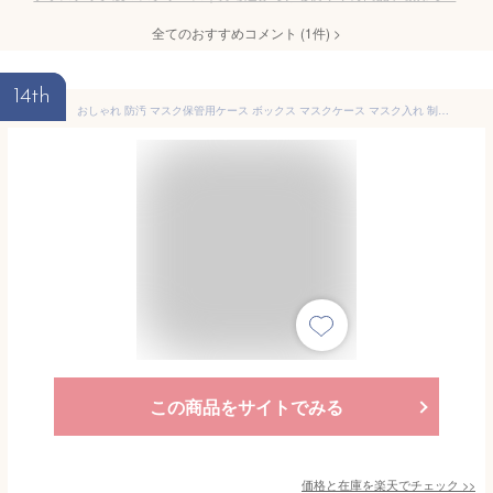
全てのおすすめコメント
(
1
件)
>
14th
おしゃれ 防汚 マスク保管用ケース ボックス マスクケース マスク入れ 制菌 マスク収納 持ち運びに便利 抗菌 衛生 2個セット コンパクト プラスチック 折りたたみ 使い捨てマスクケース 携帯用
この商品をサイトでみる
価格と在庫を
楽天
でチェック
>>