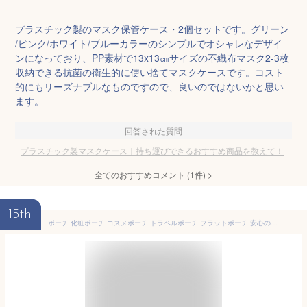
プラスチック製のマスク保管ケース・2個セットです。グリーン
/ピンク/ホワイト/ブルーカラーのシンプルでオシャレなデザイ
ンになっており、PP素材で13x13㎝サイズの不織布マスク2-3枚
収納できる抗菌の衛生的に使い捨てマスクケースです。コスト
的にもリーズナブルなものですので、良いのではないかと思い
ます。
回答された質問
プラスチック製マスクケース｜持ち運びできるおすすめ商品を教えて！
全てのおすすめコメント
(
1
件)
>
15th
ポーチ 化粧ポーチ コスメポーチ トラベルポーチ フラットポーチ 安心の日本製 抗菌防臭 綿 大容量 大きめ 薄型 スリム バイオライナー SEKマーク レディース 大人 女性 大学生 女子 マスクケース 携帯用 雑貨 整理 ブランド 祭り フェス 大人向け おしゃれ かわいい 人気