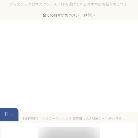
プラスチック製マスクケース｜持ち運びできるおすすめ商品を教えて！
全てのおすすめコメント
(
1
件)
>
11th
【送料無料】マスクケース ボックス 携帯用 マスク収納ケース 子供 薄型 抗菌 おしゃれ マスク入れ マスクポーチ プラスチック コンパクト 持ち運び プレゼント メンズ レディース 男性 女性 雑貨