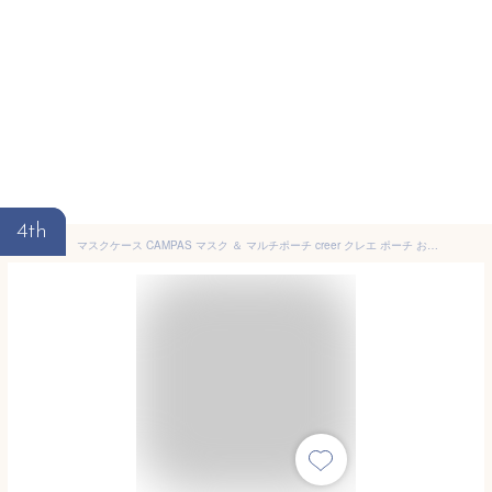
4th
マスクケース CAMPAS マスク ＆ マルチポーチ creer クレエ ポーチ おしゃれ 軽量 仮置き 北欧 メンズ 持ち運び 旅行 小物入れ コスメポーチ 大きめ ギフト 化粧ポーチ 女性用