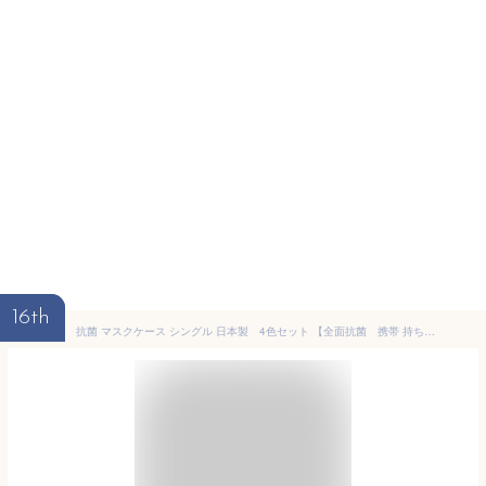
16th
抗菌 マスクケース シングル 日本製 4色セット 【全面抗菌 携帯 持ち運び 衛生ポーチ マスクポーチ マスク入れ 収納 ソフトタイプ SIAA】