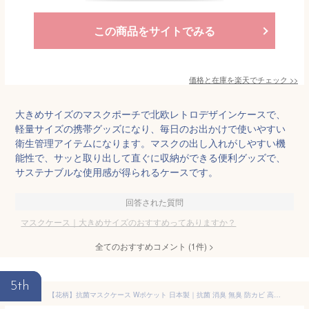
この商品をサイトでみる
価格と在庫を
楽天
でチェック
>>
大きめサイズのマスクポーチで北欧レトロデザインケースで、
軽量サイズの携帯グッズになり、毎日のお出かけで使いやすい
衛生管理アイテムになります。マスクの出し入れがしやすい機
能性で、サッと取り出して直ぐに収納ができる便利グッズで、
サステナブルな使用感が得られるケースです。
回答された質問
マスクケース｜大きめサイズのおすすめってありますか？
全てのおすすめコメント
(
1
件)
>
5th
【花柄】抗菌マスクケース Wポケット 日本製｜抗菌 消臭 無臭 防カビ 高機能 SIAA マスク マスクケース 冷感タオル タオル 通帳ケース 旅行 お泊まり 薬 収納 ポーチ 保管 保存 持ち歩き ダブルポケット 使い分け マチなし 北欧 オシャレ フラワー いやあらっくす