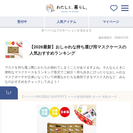
受付中
人気アイテム
マイページ
本ページはプロモーションを含みます
最終更新日：2026/07/23
【2026最新】おしゃれな持ち運び用マスクケースの
人気おすすめランキング
マスクを持ち運ぶ際にかたちが崩れてしまうことがありますよね。そんなんときに
便利なマスクケースをランキング形式でご紹介！持ち歩きにぴったりなおしゃれな
マスクポーチや立体になっていて綺麗なかたちを維持できるマスク入れなど、みん
なのおすすめをチェックしてみよう！
1st
【スーパーSALE限定 550円OFF】メール便送料無料 ポーチ 化粧ポーチ コスメポーチ トラベルポーチ フラットポーチ 安心の日本製 抗菌防臭 綿 大容量 大きめ 薄型 スリム バイオライナー SEKマーク レディース 大人 女子 マスクケース 携帯用 雑貨 整理 ねこ 大人向け