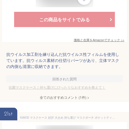
この商品をサイトでみる
価格と在庫を
Amazon
でチェック
>>
抗ウイルス加工剤を練り込んだ抗ウイルス性フィルムを使用し
ています。抗ウィルス素材の仕切りパーツがあり、立体マスク
の内側も清潔に収納できます。
回答された質問
抗菌マスクケース｜持ち運びにぴったりなおすすめを教えて！
全てのおすすめコメント
(
1
件)
>
21st
KAKSI マスクケース 好評 大きめ 持ち運び マスクポーチ ポケットティッシュ マスク 消臭 抗菌 おしゃれ レディース メンズ マスク入れ ティッシュケース コンパクト シンプル 仕切り 携帯用 お出かけ 持ち歩き 旅行 トラベル カジュアル