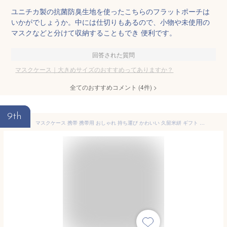
ユニチカ製の抗菌防臭生地を使ったこちらのフラットポーチは
いかがでしょうか。中には仕切りもあるので、小物や未使用の
マスクなどと分けて収納することもでき 便利です。
回答された質問
マスクケース｜大きめサイズのおすすめってありますか？
全てのおすすめコメント
(
4
件)
>
9th
マスクケース 携帯 携帯用 おしゃれ 持ち運び かわいい 久留米絣 ギフト 大きめ マスクホルダー 洗える 洗濯可 持ち歩き マスク入れ 折りたたみ 一時保管 日本製 二つ折り 食事 可愛い 子供 学校 会社 レディース メンズ フック 大きい SS S20