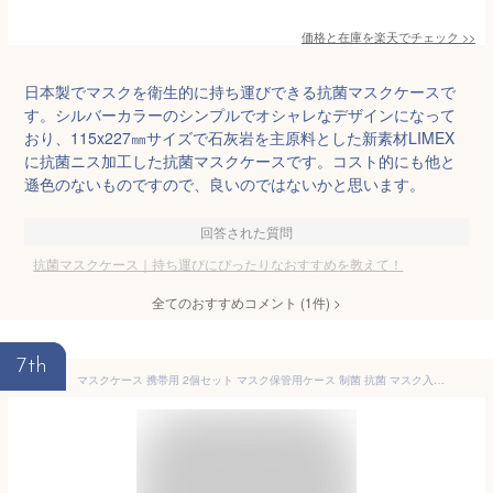
価格と在庫を
楽天
でチェック
>>
日本製でマスクを衛生的に持ち運びできる抗菌マスクケースで
す。シルバーカラーのシンプルでオシャレなデザインになって
おり、115x227㎜サイズで石灰岩を主原料とした新素材LIMEX
に抗菌ニス加工した抗菌マスクケースです。コスト的にも他と
遜色のないものですので、良いのではないかと思います。
回答された質問
抗菌マスクケース｜持ち運びにぴったりなおすすめを教えて！
全てのおすすめコメント
(
1
件)
>
7th
マスクケース 携帯用 2個セット マスク保管用ケース 制菌 抗菌 マスク入れ マスク収納 持ち運びに便利 防汚 衛生 おしゃれ コンパクト プラスチック 折りたたみ 使い捨てマスクケース ボックス 送料無料