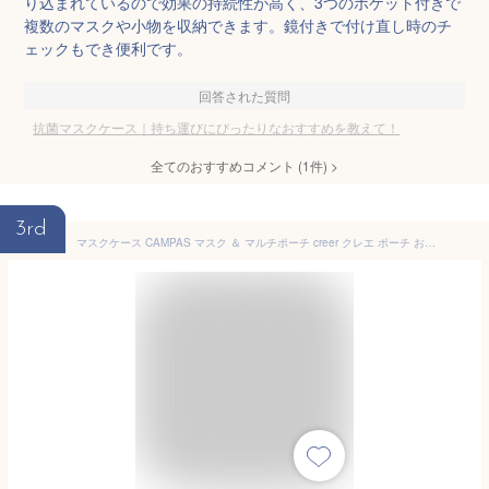
り込まれているので効果の持続性が高く、3つのポケット付きで
複数のマスクや小物を収納できます。鏡付きで付け直し時のチ
ェックもでき便利です。
回答された質問
抗菌マスクケース｜持ち運びにぴったりなおすすめを教えて！
全てのおすすめコメント
(
1
件)
>
3rd
マスクケース CAMPAS マスク ＆ マルチポーチ creer クレエ ポーチ おしゃれ 軽量 北欧 仮置き メンズ 持ち運び 旅行 小物入れ コスメポーチ 大きめ ギフト 化粧ポーチ 女性用