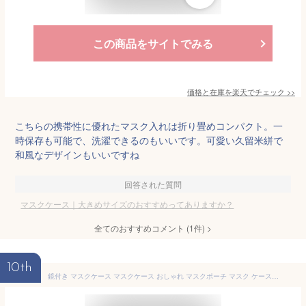
この商品をサイトでみる
価格と在庫を
楽天
でチェック
>>
こちらの携帯性に優れたマスク入れは折り畳めコンパクト。一
時保存も可能で、洗濯できるのもいいです。可愛い久留米絣で
和風なデザインもいいですね
回答された質問
マスクケース｜大きめサイズのおすすめってありますか？
全てのおすすめコメント
(
1
件)
>
10th
鏡付き マスクケース マスクケース おしゃれ マスクポーチ マスク ケース かわいい マスク ケース ハード 日本製 国産 プラスチック製マスクケース 猫 携帯用マスクケース お出かけ マスクケース ミラー 手鏡