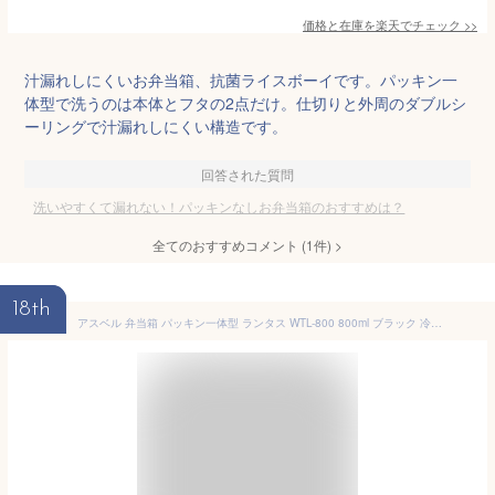
価格と在庫を
楽天
でチェック
>>
汁漏れしにくいお弁当箱、抗菌ライスボーイです。パッキン一
体型で洗うのは本体とフタの2点だけ。仕切りと外周のダブルシ
ーリングで汁漏れしにくい構造です。
回答された質問
洗いやすくて漏れない！パッキンなしお弁当箱のおすすめは？
全てのおすすめコメント
(
1
件)
>
18th
アスベル 弁当箱 パッキン一体型 ランタス WTL-800 800ml ブラック 冷凍可 抗菌 1段