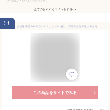
わっぱなどいろいろ見つけたい！
全てのおすすめコメント
(
1
件)
>
8th
弁当箱 保温 700ml ランタス カフェ丼 縦型 （ 保温弁当箱 保冷 お弁当箱 丼 食洗機対応 レンジ対応 食洗機OK レンジOK 3段 三段 弁当 丼ぶり 大容量 真空断熱構造 ステンレス 保温ランチボックス ）【3980円以上送料無料】
この商品をサイトでみる
価格と在庫を
楽天
でチェック
>>