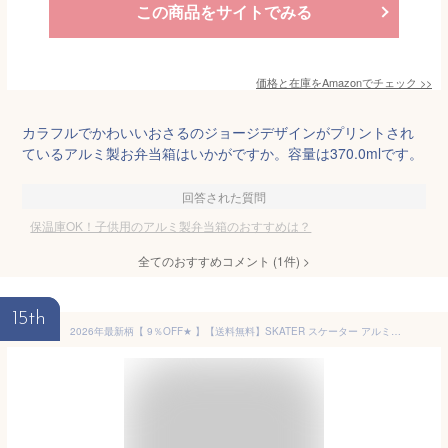
この商品をサイトでみる
価格と在庫を
Amazon
でチェック
>>
カラフルでかわいいおさるのジョージデザインがプリントされ
ているアルミ製お弁当箱はいかがですか。容量は370.0mlです。
回答された質問
保温庫OK！子供用のアルミ製弁当箱のおすすめは？
全てのおすすめコメント
(
1
件)
>
15th
2026年最新柄【 9％OFF★ 】【送料無料】SKATER スケーター アルミお弁当箱 お弁当箱 370ml 新柄 アルミ お弁当箱 幼稚園 アルミ 保温庫OK 保温庫対応 お弁当箱 小学生 男の子 女の子 キッズ お弁当箱 可愛い おしゃれ 軽量 子供用 遠足 ピクニック 小物 入園 入学 準備