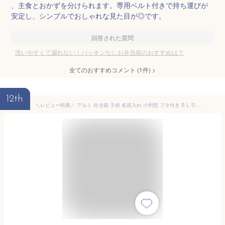
、主食とおかずを分けられます。専用ベルト付きで持ち運びが
安定し、シンプルでおしゃれな見た目が◎です。
回答された質問
洗いやすくて漏れない！パッキンなしお弁当箱のおすすめは？
全てのおすすめコメント
(
1
件)
>
12th
＼レビュー特典／ アルミ 弁当箱 子供 名前入れ 小判型 フタ付き S L 子供 保温庫 OK 日本製 名入れ アルミ弁当箱 ホシマル印 幼稚園 保育園 小学生 アルミ弁当プレゼント こどもの日 ギフト ラッピング クリスマス nichie ニチエー