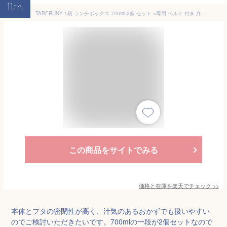
11th
TABERUNY 1段 ランチボックス 700ml 2個 セット ※専用 ベルト 付き 弁当箱 お弁当箱 女子 男子 大容量 1.4L 1リットル 1400ml 一段 おしゃれ かわいい シンプル レンジOK 食洗機対応 女性 パッキンなし 洗いやすい レンジ対応 壊れにくい タベルニー TBO [10671]
この商品をサイトでみる
価格と在庫を
楽天
でチェック
>>
本体とフタの密閉性が高く、汁気のあるおかずでも扱いやすい
のでご検討いただきたいです。700mlの一段が2個セットなので