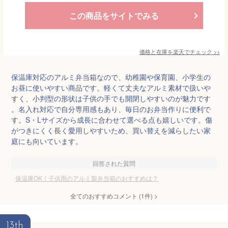
この商品をサイトでみる
価格と在庫を
楽天
でチェック
>>
保温庫対応のアルミ弁当箱なので、幼稚園や保育園、小学生の
お昼に使いやすい商品です。軽くて丈夫なアルミ素材で扱いや
すく、小判型の形状は子供の手でも開閉しやすいのが魅力です
。名入れ対応で自分専用感もあり、毎日のお弁当作りに便利で
す。S・Lサイズから成長に合わせて選べる点も嬉しいです。傷
がつきにくく長く愛用しやすいため、買い替えを減らしたい家
庭にも向いています。
回答された質問
保温庫OK！子供用のアルミ製弁当箱のおすすめは？
全てのおすすめコメント
(
1
件)
>
13th