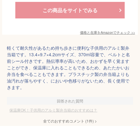
この商品をサイトでみる
価格と在庫を
Amazon
でチェック
>>
軽くて耐久性があるため持ち歩きに便利な子供用のアルミ製弁
当箱です。13.4×9.7×4.2cmサイズ、370ml容量で、ベルトと名
前シール付きです。熱伝導率が高いため、おかずを早く覚ます
ことができ、保温庫に入れることもできるため、あたたかいお
弁当を食べることもできます。プラスチック製の弁当箱よりも
油汚れが落ちやすく、においや色移りがないため、長く使用で
きます。
回答された質問
保温庫OK！子供用のアルミ製弁当箱のおすすめは？
全てのおすすめコメント
(
1
件)
>