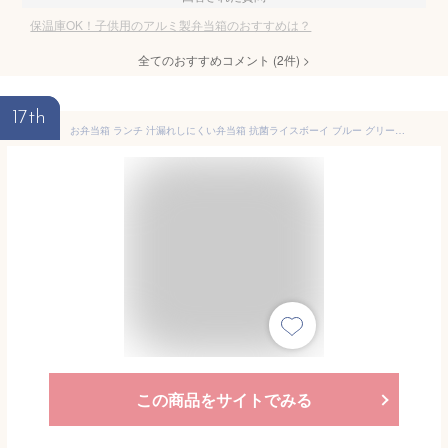
保温庫OK！子供用のアルミ製弁当箱のおすすめは？
全てのおすすめコメント
(
2
件)
>
17th
お弁当箱 ランチ 汁漏れしにくい弁当箱 抗菌ライスボーイ ブルー グリーン ライトグレー パッキン一体型 抗菌加工 洗いやすい かわいい ちょうどいい シービージャパン cbjapn 抗菌 サイズW200×D140×H50mm 容量約700ml
この商品をサイトでみる