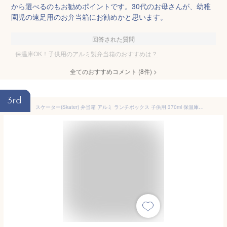
から選べるのもお勧めポイントです。30代のお母さんが、幼稚
園児の遠足用のお弁当箱にお勧めかと思います。
回答された質問
保温庫OK！子供用のアルミ製弁当箱のおすすめは？
全てのおすすめコメント
(
8
件)
>
3rd
スケーター(Skater) 弁当箱 アルミ ランチボックス 子供用 370ml 保温庫対応 ランチベルト付 日本製 ディノサウルス ピクチャーブック 恐竜 男の子 ALB5NV-A