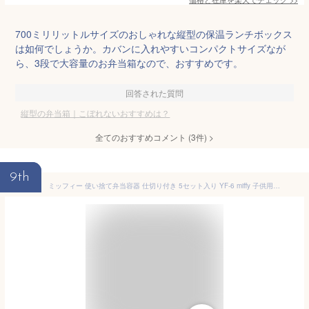
700ミリリットルサイズのおしゃれな縦型の保温ランチボックス
は如何でしょうか。カバンに入れやすいコンパクトサイズなが
ら、3段で大容量のお弁当箱なので、おすすめです。
回答された質問
縦型の弁当箱｜こぼれないおすすめは？
全てのおすすめコメント
(
3
件)
>
9th
ミッフィー 使い捨て弁当容器 仕切り付き 5セット入り YF-6 miffy 子供用使い捨て弁当箱 うさぎ柄 弁当(お弁当)のテイクアウトに プラスチックのキャラクター 弁当箱(お弁当箱/使い捨て弁当箱/弁当容器/テイクアウト容器) お子様用/子ども用/保育園/幼稚園/園児用