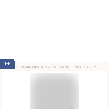
4th
お弁当箱 3段 840ml 保冷麺ランチボックス 縦型 （ 弁当箱 ランチボックス レンジ対応 食洗機対応 三段 弁当 お弁当 スリム レンジOK 食洗機OK ランチ そうめん 冷麺 うどん そば 大人 ） 【39ショップ】