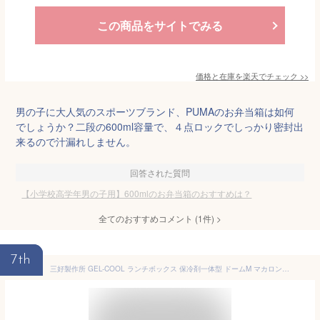
この商品をサイトでみる
価格と在庫を
楽天
でチェック
>>
男の子に大人気のスポーツブランド、PUMAのお弁当箱は如何
でしょうか？二段の600ml容量で、４点ロックでしっかり密封出
来るので汁漏れしません。
回答された質問
【小学校高学年男の子用】600mlのお弁当箱のおすすめは？
全てのおすすめコメント
(
1
件)
>
7th
三好製作所 GEL-COOL ランチボックス 保冷剤一体型 ドームM マカロンピンク 0101-0170