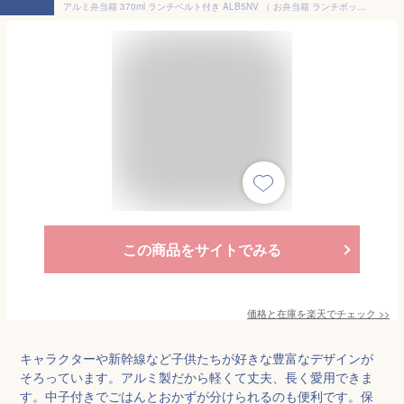
アルミ弁当箱 370ml ランチベルト付き ALB5NV （ お弁当箱 ランチボックス 一段 保温庫対応 子供 日本製 保温庫 OK お弁当 弁当 幼稚園 保育園 中子付き キッズ ）【39ショップ】
この商品をサイトでみる
価格と在庫を
楽天
でチェック
>>
キャラクターや新幹線など子供たちが好きな豊富なデザインが
そろっています。アルミ製だから軽くて丈夫、長く愛用できま
す。中子付きでごはんとおかずが分けられるのも便利です。保