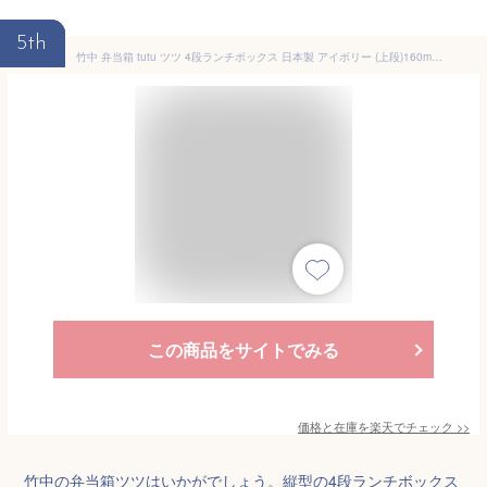
5th
竹中 弁当箱 tutu ツツ 4段ランチボックス 日本製 アイボリー (上段)160ml×3、(下段)280ml T-36378 ( ランチボックス 四段 4段 縦型 ボトル型 レンジ対応 女性 )
この商品をサイトでみる
価格と在庫を
楽天
でチェック
>>
竹中の弁当箱ツツはいかがでしょう。縦型の4段ランチボックス