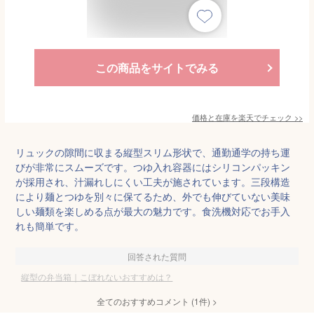
この商品をサイトでみる
価格と在庫を
楽天
でチェック
>>
リュックの隙間に収まる縦型スリム形状で、通勤通学の持ち運
びが非常にスムーズです。つゆ入れ容器にはシリコンパッキン
が採用され、汁漏れしにくい工夫が施されています。三段構造
により麺とつゆを別々に保てるため、外でも伸びていない美味
しい麺類を楽しめる点が最大の魅力です。食洗機対応でお手入
れも簡単です。
回答された質問
縦型の弁当箱｜こぼれないおすすめは？
全てのおすすめコメント
(
1
件)
>