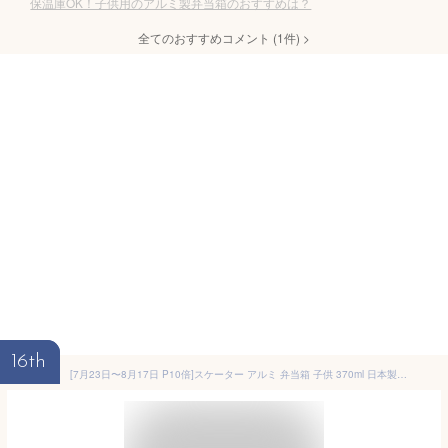
保温庫OK！子供用のアルミ製弁当箱のおすすめは？
全てのおすすめコメント
(
1
件)
>
16th
[7月23日〜8月17日 P10倍]スケーター アルミ 弁当箱 子供 370ml 日本製 ランチベルト 付き 保温庫対応 女の子 skater ALB5NV サンリオ【キャラクター アルミランチボックス キッズ お弁当箱 お弁当 入園 中子付 子ども かわいい】