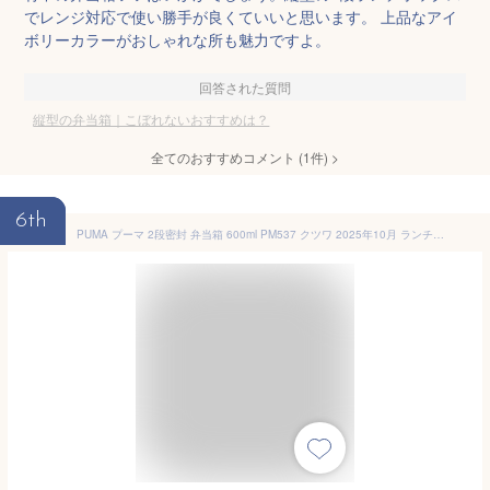
でレンジ対応で使い勝手が良くていいと思います。 上品なアイ
ボリーカラーがおしゃれな所も魅力ですよ。
回答された質問
縦型の弁当箱｜こぼれないおすすめは？
全てのおすすめコメント
(
1
件)
>
6th
PUMA プーマ 2段密封 弁当箱 600ml PM537 クツワ 2025年10月 ランチボックス 男の子 小学生 かっこいい 電子レンジ可能 食洗機可能 [re]