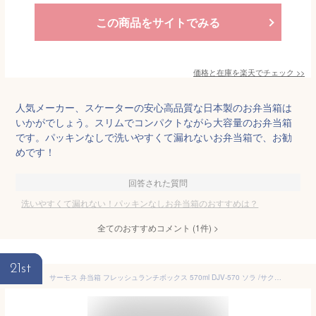
この商品をサイトでみる
価格と在庫を
楽天
でチェック
>>
人気メーカー、スケーターの安心高品質な日本製のお弁当箱は
いかがでしょう。スリムでコンパクトながら大容量のお弁当箱
です。パッキンなしで洗いやすくて漏れないお弁当箱で、お勧
めです！
回答された質問
洗いやすくて漏れない！パッキンなしお弁当箱のおすすめは？
全てのおすすめコメント
(
1
件)
>
21st
サーモス 弁当箱 フレッシュランチボックス 570ml DJV-570 ソラ /サクラ /クモ ｜ 弁当箱 THERMOS 食洗器対応 パッキンなし シンプル レンジOK 洗い物少ない 色移りしにくい おかずが潰れにくい バンド付き 扱いやすい かわいい