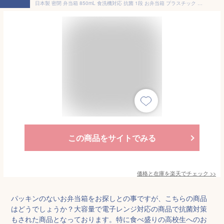
日本製 密閉 弁当箱 850mL 食洗機対応 抗菌 1段 お弁当箱 プラスチック 乾燥機対応 電子レンジ対応 大きめ 仕切り付 箸付き 中フタ付き パッキンなし 防汚剤 漏れにくい 4点ロック ランチボックス 高校生 大人用 大人 シンプル BPAフリー ロックフォー | OSK L/F no2 BL25H
この商品をサイトでみる
価格と在庫を
楽天
でチェック
>>
パッキンのないお弁当箱をお探しとの事ですが、こちらの商品
はどうでしょうか？大容量で電子レンジ対応の商品で抗菌対策
もされた商品となっております。特に食べ盛りの高校生へのお