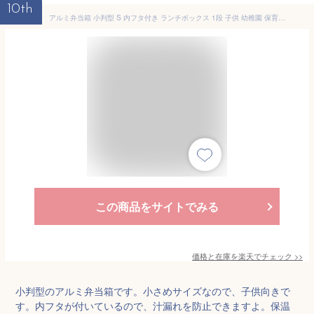
10th
アルミ弁当箱 小判型 S 内フタ付き ランチボックス 1段 子供 幼稚園 保育園 小学生 高校生 大人 日本製 風 アルミ ランチケース 汁漏れ 防止 保温庫 対応 レトロ シンプル 新生活 遠足 キャンプ ギフト
この商品をサイトでみる
価格と在庫を
楽天
でチェック
>>
小判型のアルミ弁当箱です。小さめサイズなので、子供向きで
す。内フタが付いているので、汁漏れを防止できますよ。保温