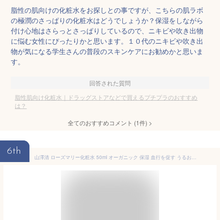
脂性の肌向けの化粧水をお探しとの事ですが、こちらの肌ラボ
の極潤のさっぱりの化粧水はどうでしょうか？保湿をしながら
付け心地はさらっとさっぱりしているので、ニキビや吹き出物
に悩む女性にぴったりかと思います。１０代のニキビや吹き出
物が気になる学生さんの普段のスキンケアにお勧めかと思いま
す。
回答された質問
脂性肌向け化粧水｜ドラッグストアなどで買えるプチプラのおすすめ
は？
全てのおすすめコメント
(
1
件)
>
6th
山澤清 ローズマリー化粧水 50ml オーガニック 保湿 血行を促す うるおい 年齢肌 加齢 トーンアップ ノンアルコール 無添加 脂性肌 ニキビ予防 毛穴引き締め【定形外発送 送料無料】