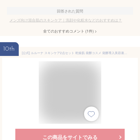
回答された質問
メンズ向け混合肌のスキンケア｜洗顔や化粧水などのおすすめは？
全てのおすすめコメント
(
1
件)
>
10th
[公式] ルルーナ スキンケア2点セット 乾燥肌 発酵コスメ 発酵導入美容液 高保湿 発酵エイジングケアセラム モイスチャーローション 顔 プラセンタ 美容液 とろみ化粧水 キメ 整う 肌荒れ スキンケア 毛穴ケア 化粧品 ヒト型セラミド
この商品をサイトでみる