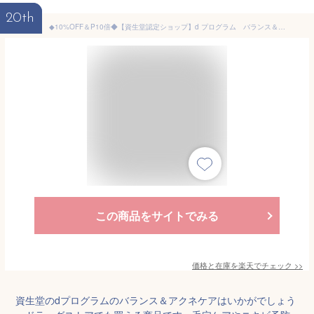
20th
◆10%OFF＆P10倍◆【資生堂認定ショップ】d プログラム バランス＆アクネケア ローション EX 2個セット｜資生堂 シセイドウ｜化粧水｜毛穴目立ち ニキビ予防｜薬用 敏感肌用｜脂性肌 混合肌｜
この商品をサイトでみる
価格と在庫を
楽天
でチェック
>>
資生堂のdプログラムのバランス＆アクネケアはいかがでしょう