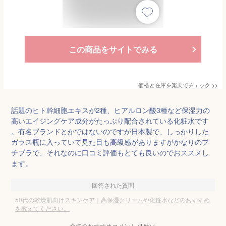
この商品をサイトでみる
価格と在庫を
楽天
でチェック
>>
話題のヒト幹細胞エキスが2種、ヒアルロン酸3種など保湿力の
高いエイジングケア成分がたっぷり配合されている化粧水です
。有名ブランドとかではないのですが日本製で、しっかりした
ガラス瓶に入っていて見た目も高級感がありますがかなりのプ
チプラで、それなのに口コミ評価もとても良いのでおススメし
ます。
回答された質問
50代の乾燥肌向けスキンケア｜高保湿クリームや化粧水などのおすすめ
を教えてください。
全てのおすすめコメント
(
1
件)
>