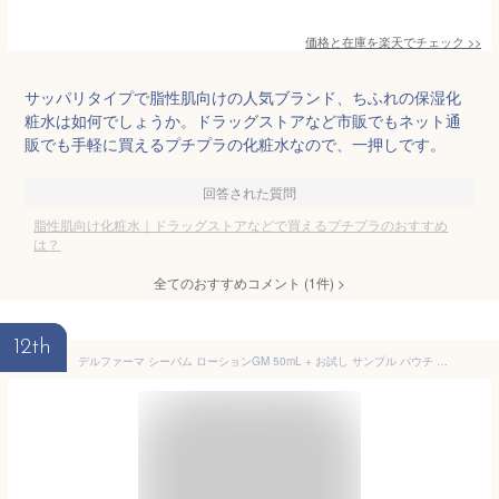
価格と在庫を
楽天
でチェック
>>
サッパリタイプで脂性肌向けの人気ブランド、ちふれの保湿化
粧水は如何でしょうか。ドラッグストアなど市販でもネット通
販でも手軽に買えるプチプラの化粧水なので、一押しです。
回答された質問
脂性肌向け化粧水｜ドラッグストアなどで買えるプチプラのおすすめ
は？
全てのおすすめコメント
(
1
件)
>
12th
デルファーマ シーバム ローションGM 50mL + お試し サンプル パウチ どちらか1包付き（選択不可） ニキビ 脂性肌 AHA グリコール酸 配合 ピーリング 化粧水 Derpharm【おすすめ】