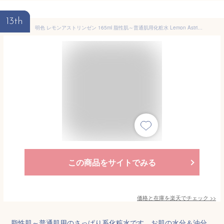
13th
明色 レモンアストリンゼン 165ml 脂性肌～普通肌用化粧水 Lemon Astringent 明色化粧品(MEISHOKU) 明色シリーズ
この商品をサイトでみる
価格と在庫を
楽天
でチェック
>>
脂性肌～普通肌用のさっぱり系化粧水です。お肌の水分＆油分