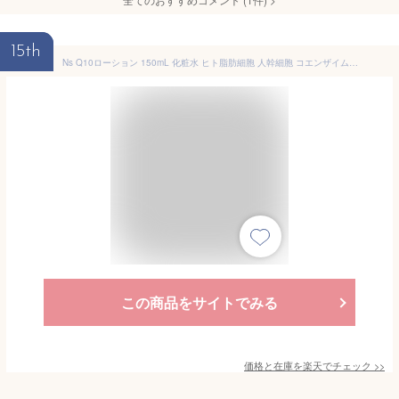
15th
Ns Q10ローション 150mL 化粧水 ヒト脂肪細胞 人幹細胞 コエンザイムQ10 とろみ ビタミンC誘導体 高保湿 ボタニカル成分 ハリ ツヤ 混合肌 乾燥肌 冬 30代 40代 50代 トーナー しっとり うるおい 浸透 ヒアルロン酸 日本製 国産 アイナチュラプレミアム
この商品をサイトでみる
価格と在庫を
楽天
でチェック
>>