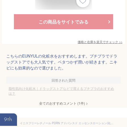
この商品をサイトでみる
価格と在庫を
楽天
でチェック
>>
こちらのEUNYULの化粧水をおすすめします。プチプラでドラ
ッグストアでも大人気です。ベタつかず潤いが続きます。ニキ
ビにも効果的なので選びました。
回答された質問
脂性肌向け化粧水｜ドラッグストアなどで買えるプチプラのおすすめ
は？
全てのおすすめコメント
(
1
件)
>
9th
イニスフリーレチノール PDRN アドバンスド エッセンスローション(化粧水) 170ml - PDRN 高保湿 毛穴 エイジング ハリ ツヤ シカ メンズ ナイアシンアミド ヒアルロン酸 トナー しっとり 乾燥肌 混合肌 韓国コスメ スキンケア