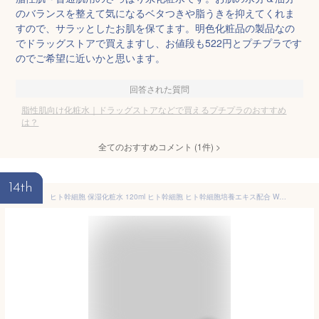
のバランスを整えて気になるベタつきや脂うきを抑えてくれま
すので、サラッとしたお肌を保てます。明色化粧品の製品なの
でドラッグストアで買えますし、お値段も522円とプチプラです
のでご希望に近いかと思います。
回答された質問
脂性肌向け化粧水｜ドラッグストアなどで買えるプチプラのおすすめ
は？
全てのおすすめコメント
(
1
件)
>
14th
ヒト幹細胞 保湿化粧水 120ml ヒト幹細胞 ヒト幹細胞培養エキス配合 W幹細胞エキス ヒト幹細胞培養液 化粧水 ヒトカン 人幹細胞 ヒアルロン酸 エイジングケア成分配合 ステムセル スキンケア はり 顔 毛穴 基礎化粧水 基礎化粧品 化粧品 日本製 国産