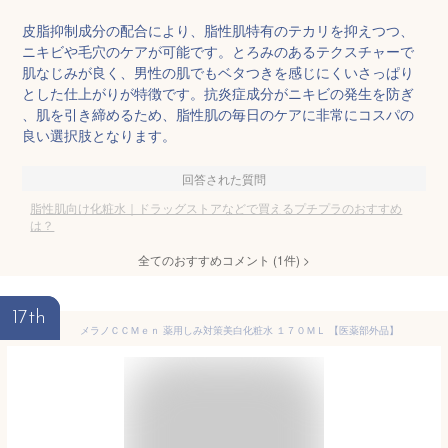
皮脂抑制成分の配合により、脂性肌特有のテカリを抑えつつ、
ニキビや毛穴のケアが可能です。とろみのあるテクスチャーで
肌なじみが良く、男性の肌でもベタつきを感じにくいさっぱり
とした仕上がりが特徴です。抗炎症成分がニキビの発生を防ぎ
、肌を引き締めるため、脂性肌の毎日のケアに非常にコスパの
良い選択肢となります。
回答された質問
脂性肌向け化粧水｜ドラッグストアなどで買えるプチプラのおすすめ
は？
全てのおすすめコメント
(
1
件)
>
17th
メラノＣＣＭｅｎ 薬用しみ対策美白化粧水 １７０ＭＬ 【医薬部外品】