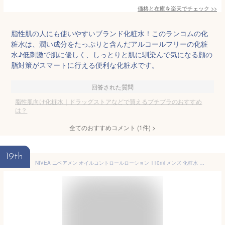
価格と在庫を
楽天
でチェック
>>
脂性肌の人にも使いやすいブランド化粧水！このランコムの化
粧水は、潤い成分をたっぷりと含んだアルコールフリーの化粧
水♪低刺激で肌に優しく、しっとりと肌に馴染んで気になる顔の
脂対策がスマートに行える便利な化粧水です。
回答された質問
脂性肌向け化粧水｜ドラッグストアなどで買えるプチプラのおすすめ
は？
全てのおすすめコメント
(
1
件)
>
19th
NIVEA ニベアメン オイルコントロールローション 110ml メンズ 化粧水 テカリ ベタつき 脂性肌 混合肌 さっぱり クール 男性 スキンケア 花王 MEN 医薬部外品