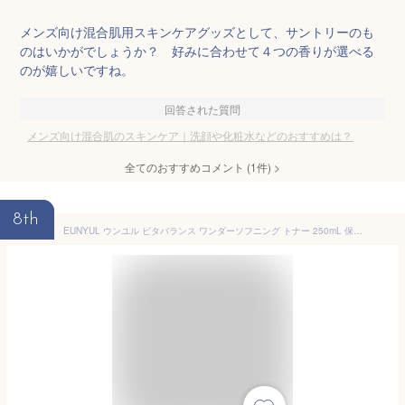
メンズ向け混合肌用スキンケアグッズとして、サントリーのも
のはいかがでしょうか？ 好みに合わせて４つの香りが選べる
のが嬉しいですね。
回答された質問
メンズ向け混合肌のスキンケア｜洗顔や化粧水などのおすすめは？
全てのおすすめコメント
(
1
件)
>
8th
EUNYUL ウンユル ビタバランス ワンダーソフニング トナー 250mL 保湿化粧水 拭き取り化粧水 ピーリング 毛穴ケア パンテノール ヒアルロン酸 脂性肌 韓国コスメ 韓国スキンケア スキンケア パパイヤ 角質ケア【訳あり 使用期限切迫 2025/12/11】