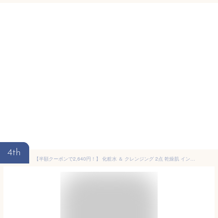
4th
【半額クーポンで2,640円！】 化粧水 ＆ クレンジング 2点 乾燥肌 インナードライ うるおいもち肌 保湿化粧水 150ml クレンジングジェル 150ml メイク落とし エイジング 毛穴 キメ 無添加 基礎化粧品 化粧品 コスメ スキンケア スキンケアセット 40代 50代 60代