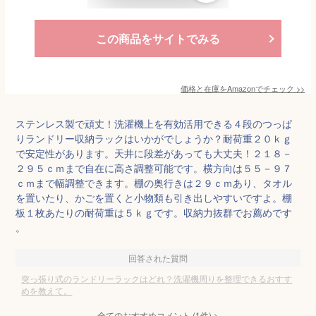
この商品をサイトでみる
価格と在庫を
Amazon
でチェック
>>
ステンレス製で頑丈！洗濯機上を有効活用できる４段のつっぱ
りランドリー収納ラックはいかがでしょうか？耐荷重２０ｋｇ
で安定性があります。天井に段差があっても大丈夫！２１８－
２９５ｃｍまで自在に高さ調整可能です。横方向は５５－９７
ｃｍまで幅調整できます。棚の奥行きは２９ｃｍあり、タオル
を置いたり、かごを置くと小物類も引き出しやすいですよ。棚
板１枚あたりの耐荷重は５ｋｇです。収納力抜群でお薦めです
。
回答された質問
突っ張り式のランドリーラックはどれ？洗濯機周りを整理できるおすす
めを教えて。
全てのおすすめコメント
(
1
件)
>