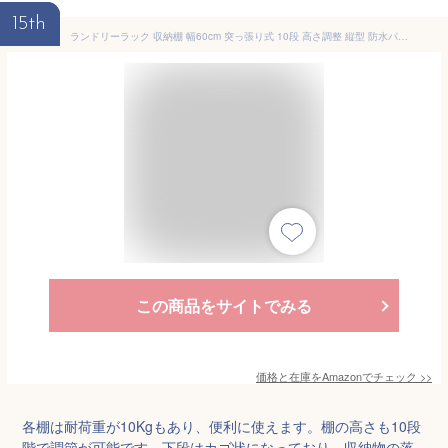
15th
ランドリーラック 収納棚 幅60cm 突っ張り式 10段 高さ調整 縦型 防水パン対応 カゴ付き スリム 省スペース 北欧 グレー×ホワイト 灰白 [並行輸入品]
この商品をサイトでみる
価格と在庫を
Amazon
でチェック
>>
各棚は耐荷重が10Kgもあり、便利に使えます。棚の高さも10段
階で調節が可能です。下段はカゴ状になっており、収納物の落