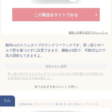
この商品をサイトでみる
価格と在庫を
楽天
でチェック
>>
幅56㎝のスリムタイプのランドリーラックです。突っ張りポー
ルで壁を傷つけずに設置できます。棚板が2段で、可動式なので
高さ調節もできますよ。
回答された質問
突っ張り式でスリムなランドリーラックはどれ？壁を傷つけず設置でき
る賃貸向けのおすすめを教えて。
全てのおすすめコメント
(
1
件)
>
5th
＼激熱商品★／ランドリーラック 棚 4段 突っ張り 防水パン アイリスオーヤマ 突っ張り 洗濯機 つっぱり 伸縮 スリム 省スペース おしゃれ ラック 洗濯ラック ランドリー収納 収納ラック 収納棚 新生活 一人暮らし TLR-4