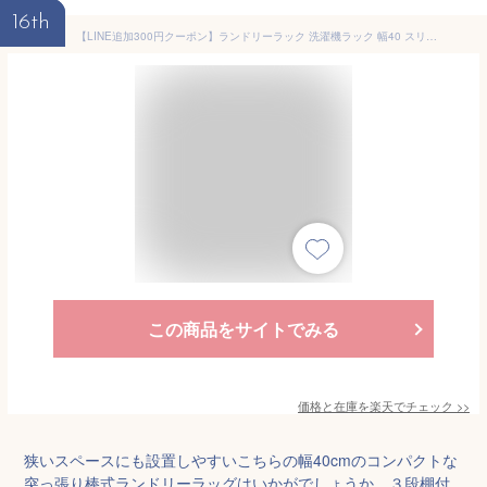
16th
【LINE追加300円クーポン】ランドリーラック 洗濯機ラック 幅40 スリム 収納棚 突っ張り ラダー はしご 棚3段 防水パン対応 隙間 すき間 収納ラック 棚可動 木目 大理石柄 突っ張りウォールラック ランドリー収納 エコー
この商品をサイトでみる
価格と在庫を
楽天
でチェック
>>
狭いスペースにも設置しやすいこちらの幅40cmのコンパクトな
突っ張り棒式ランドリーラッグはいかがでしょうか。３段棚付