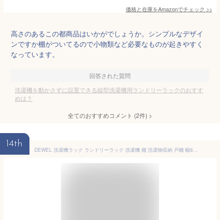
価格と在庫を
Amazon
でチェック
>>
高さのあるこの都商品はいかがでしょうか。シンプルなデザイ
ンですか棚がついてるので小物類など必要なものが起きやすく
なっています。
回答された質問
洗濯機を動かさずに設置できる縦型洗濯機用ランドリーラックのおすす
めは？
全てのおすすめコメント
(
2
件)
>
14th
DEWEL 洗濯機ラック ランドリーラック 洗濯機 棚 洗濯物収納 戸棚 幅68.5cm 高さ183.5cm 棚付き 三段棚 総耐荷重30 kg 洗濯機 ランドリー収納 洗濯機 ラック 突っ張り 省スペース 洗濯機上収納ラック ハンガーバー付 ホワイト