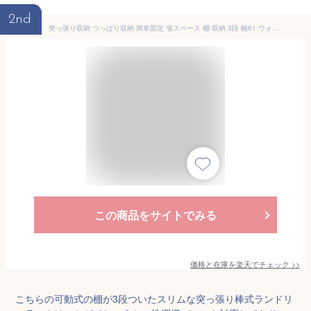
2nd
突っ張り収納 つっぱり収納 簡単固定 省スペース 棚 収納 3段 幅61 ウォールラック ウォールシェルフ 隙間収納 キャスター付き 洗濯機 ランドリーラック 洗面所 収納 収納棚 キッチンラック キッチン棚 防水パン ラック 洗濯機ラック ランドリー収納 洗面所 カリエ ドリス
この商品をサイトでみる
価格と在庫を
楽天
でチェック
>>
こちらの可動式の棚が3段ついたスリムな突っ張り棒式ランドリ