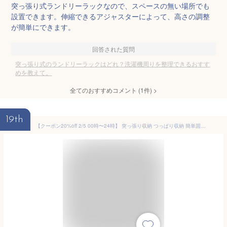
突っ張り式ランドリーラックなので、スペースの無い場所でも
設置できます。伸縮できるアジャスターによって、高さの調整
が簡単にできます。
回答された質問
突っ張り式のランドリーラックはどれ？洗濯機周りを整理できるおすす
めを教えて。
全てのおすすめコメント
(
1
件)
>
19th
【クーポン20%off 2/5 00時〜24時】 突っ張り収納 つっぱり収納 簡単固定 省スペース 棚 収納 3段 幅61 ウォールラック ウォールシェルフ 隙間収納 キャスター付き 洗濯機 ランドリーラック 洗面所 収納 収納棚 キッチンラック キッチン収納 洗面所 カリエ ドリス