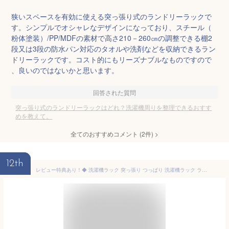
狭いスペースを有効に使える突っ張り式のランドリーラックで
す。シンプルでオシャレなデザインになっており、スチール（
粉体塗装）/PP/MDFの素材で高さ210－260㎝の調整できる棚2
段又は3段の防水パン対応のタオルや洗剤などを収納できるラン
ドリーラックです。コスト的にもリーズナブルなものですので
、良いのではないかと思います。
回答された質問
突っ張り式のランドリーラックはどれ？洗濯機周りを整理できるおすす
めを教えて。
全てのおすすめコメント
(
2
件)
>
12th
レビュー特典あり！◆ 洗濯機ラック 突っ張り つっぱり 洗濯機ラック ランドリーラック 収納 おしゃれ 洗濯機 ラック 洗濯機棚 調節 伸縮 洗面所 壁面収納 段差対応 隙間 スリム 脱衣所 ドラム式・縦型対応 4段 新生活 一人暮らし 簡単 突っ張り棒 洗濯機