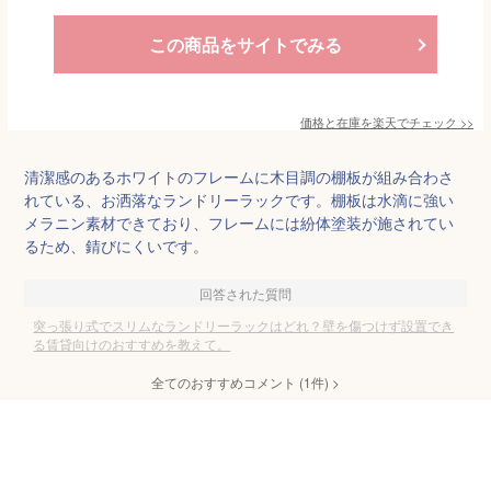
この商品をサイトでみる
価格と在庫を
楽天
でチェック
>>
清潔感のあるホワイトのフレームに木目調の棚板が組み合わさ
れている、お洒落なランドリーラックです。棚板は水滴に強い
メラニン素材できており、フレームには紛体塗装が施されてい
るため、錆びにくいです。
回答された質問
突っ張り式でスリムなランドリーラックはどれ？壁を傷つけず設置でき
る賃貸向けのおすすめを教えて。
全てのおすすめコメント
(
1
件)
>