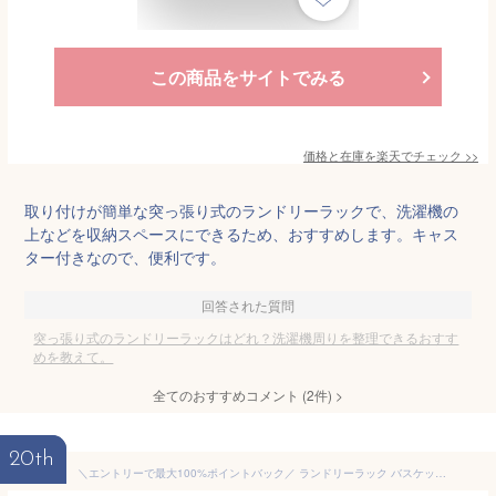
この商品をサイトでみる
価格と在庫を
楽天
でチェック
>>
取り付けが簡単な突っ張り式のランドリーラックで、洗濯機の
上などを収納スペースにできるため、おすすめします。キャス
ター付きなので、便利です。
回答された質問
突っ張り式のランドリーラックはどれ？洗濯機周りを整理できるおすす
めを教えて。
全てのおすすめコメント
(
2
件)
>
20th
＼エントリーで最大100%ポイントバック／ ランドリーラック バスケットセット 棚2段 突っ張り 2段 洗濯機 ラック 洗濯かご バスケット おしゃれ 伸縮 洗濯機ラック 洗濯機収納 収納 ランドリー収納 収納棚 洗濯物 脱衣所 洗面所 洗濯機 白 黒 LSH-T200 ekans エカンズ