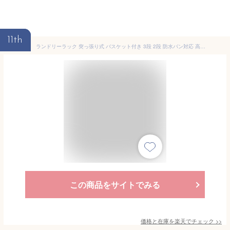
11th
ランドリーラック 突っ張り式 バスケット付き 3段 2段 防水パン対応 高さ調整 簡単設置 幅60cm スリム おしゃれ つっぱり式 突っ張り棒 かご付き 頑丈 賃貸 縦型洗濯機 ドラム式洗濯機 洗濯機ラック 洗濯機収納ラック 洗濯機上ラック 洗濯機上収納棚
この商品をサイトでみる
価格と在庫を
楽天
でチェック
>>