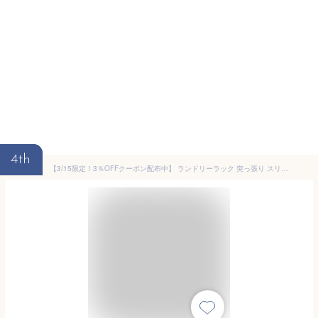
4th
【3/15限定！3％OFFクーポン配布中】 ランドリーラック 突っ張り スリム つっぱり 縦型洗濯機 ドラム式対応 防水パン メラミン素材 棚板 2段 おしゃれ シンプル 洗濯機 棚 収納 洗濯機収納 収納棚 洗濯機ラック つっぱりランドリーラック Speno〔スペノ〕