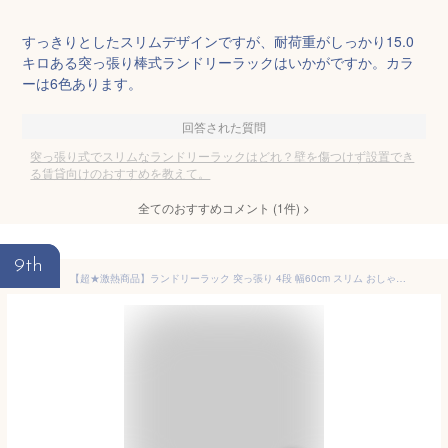
すっきりとしたスリムデザインですが、耐荷重がしっかり15.0
キロある突っ張り棒式ランドリーラックはいかがですか。カラ
ーは6色あります。
回答された質問
突っ張り式でスリムなランドリーラックはどれ？壁を傷つけず設置でき
る賃貸向けのおすすめを教えて。
全てのおすすめコメント
(
1
件)
>
9th
【超★激熱商品】ランドリーラック 突っ張り 4段 幅60cm スリム おしゃれ 木目調 アイリスオーヤマ 防水パン対応 組立簡単 工具不要 洗濯機ラック ランドリー収納 ランドリー 脱衣所 収納 棚 つっぱり ひとり暮らし 賃貸 TLR-4 *