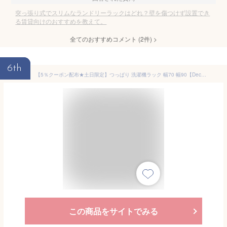
突っ張り式でスリムなランドリーラックはどれ？壁を傷つけず設置でき
る賃貸向けのおすすめを教えて。
全てのおすすめコメント
(
2
件)
>
6th
【5％クーポン配布★土日限定】つっぱり 洗濯機ラック 幅70 幅90【Deco】デコ（突っ張り 洗濯機ラック ランドリーラック 収納 おしゃれ 木目 北欧 洗濯機 ラック 洗濯機棚 調節 伸縮 台 段差対応 隙間 スリム 脱衣所 上 3段 70cm 90cm 組立 簡単）
この商品をサイトでみる