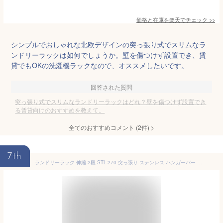
価格と在庫を
楽天
でチェック
>>
シンプルでおしゃれな北欧デザインの突っ張り式でスリムなラ
ンドリーラックは如何でしょうか。壁を傷つけず設置でき、賃
貸でもOKの洗濯機ラックなので、オススメしたいです。
回答された質問
突っ張り式でスリムなランドリーラックはどれ？壁を傷つけず設置でき
る賃貸向けのおすすめを教えて。
全てのおすすめコメント
(
2
件)
>
7th
ランドリーラック 伸縮 2段 STL-270 突っ張り ステンレス ハンガーバー 洗濯機 ラック ランドリー収納 収納 洗濯機収納 棚付き 一人暮らし 洗剤 柔軟剤 ホワイト おしゃれ アイリスオーヤマ スリム