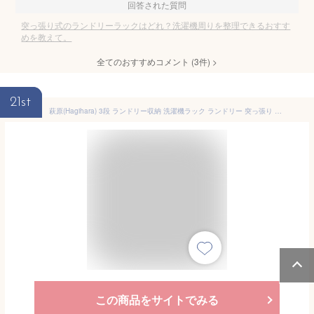
回答された質問
突っ張り式のランドリーラックはどれ？洗濯機周りを整理できるおすす
めを教えて。
全てのおすすめコメント
(
3
件)
>
21st
萩原(Hagihara) 3段 ランドリー収納 洗濯機ラック ランドリー 突っ張り 【高さ無段階調節】 木目調 幅70 ブラウン KTR-3153BR
この商品をサイトでみる