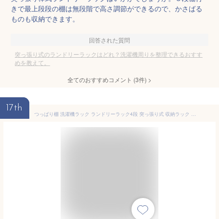
きで最上段段の棚は無段階で高さ調節ができるので、かさばる
ものも収納できます。
回答された質問
突っ張り式のランドリーラックはどれ？洗濯機周りを整理できるおすす
めを教えて。
全てのおすすめコメント
(
3
件)
>
17th
つっぱり棚 洗濯機ラック ランドリーラック4段 突っ張り式 収納ラック 横幅伸縮式 ランドリー収納 ステンレス 段差があっても設置できる 耐荷重20kg 簡単設置 省スペース (ブラック)