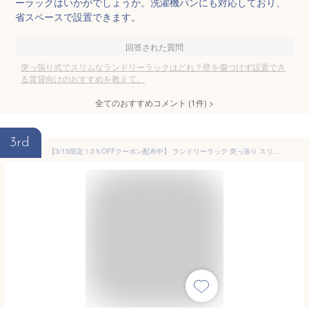
ーラックはいかがでしょうか。洗濯機パンにも対応しており、
省スペースで設置できます。
回答された質問
突っ張り式でスリムなランドリーラックはどれ？壁を傷つけず設置でき
る賃貸向けのおすすめを教えて。
全てのおすすめコメント
(
1
件)
>
3rd
【3/15限定！3％OFFクーポン配布中】 ランドリーラック 突っ張り スリム つっぱり 洗濯機ラック 省スペース 縦型洗濯機 ドラム式対応 防水パン メラミン素材 棚板 2段 おしゃれ シンプル 洗濯機 棚 収納 洗濯機収納 収納棚 つっぱりランドリーラック Speno〔スペノ〕