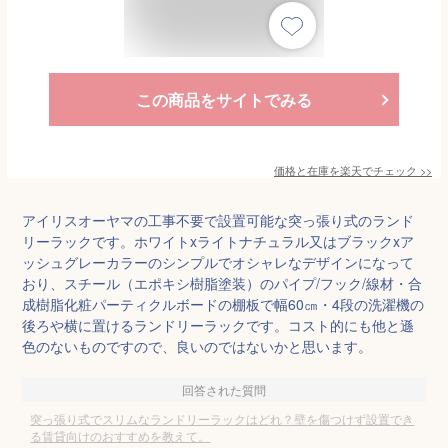
この商品をサイトでみる
価格と在庫を
楽天
でチェック
>>
アイリスオーヤマの工事不要で設置可能な突っ張り式のランド
リーラックです。ホワイトxライトナチュラル又はブラックxア
ッシュグレーカラーのシンプルでオシャレなデザインになって
おり、スチール（エポキシ樹脂塗装）のパイプ/フック/線材・合
成樹脂化粧パーティクルボードの棚板で幅60㎝・4段の洗濯機の
後ろや横に置けるランドリーラックです。コスト的にも他と遜
色のないものですので、良いのではないかと思います。
回答された質問
突っ張り式でスリムなランドリーラックはどれ？壁を傷つけず設置でき
る賃貸向けのおすすめを教えて。