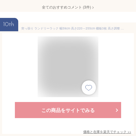
全てのおすすめコメント
(
3
件)
>
10th
突っ張り ランドリーラック 幅59cm 高さ220～255cm 棚板3枚 高さ調整 （ 突っ張りラック ラック 収納 洗濯機ラック 壁面収納 つっぱり 棚 すき間収納 3段 縦型 ドラム式 ランドリー収納 洗濯機横 隙間 ランドリー おしゃれ ）
この商品をサイトでみる
価格と在庫を
楽天
でチェック
>>