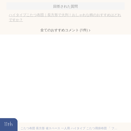
回答された質問
ハイタイプこたつ布団｜長方形で大判！おしゃれな柄のおすすめはどれ
ですか？
全てのおすすめコメント
(
1
件)
>
11th
こたつ布団 長方形 省スペース 一人用 ハイタイプ こたつ用掛布団 「 フラン/クルム 」 70×50cm台適応 パーソナルこたつ用 こたつ 掛布団 掛け布団 洗える テレワーク 在宅勤務 省エネ