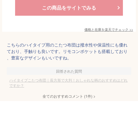
この商品をサイトでみる
価格と在庫を
楽天
でチェック
>>
こちらのハイタイプ用のこたつ布団は撥水性や保温性にも優れ
ており、手触りも良いです。リモコンポケットも搭載しており
、豊富なデザインもいいですね。
回答された質問
ハイタイプこたつ布団｜長方形で大判！おしゃれな柄のおすすめはどれ
ですか？
全てのおすすめコメント
(
1
件)
>