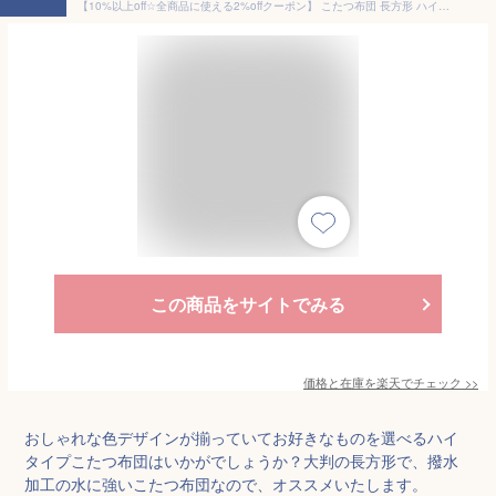
【10%以上off☆全商品に使える2%offクーポン】 こたつ布団 長方形 ハイタイプ用 幅135cm用 ハイタイプ 収納付き 布団 収納ポケット付き ダイニングこたつ用 ふとん 暖卓用 こたつ用 高脚用 アルミシート入り 天板固定用穴 天板固定穴付き
この商品をサイトでみる
価格と在庫を
楽天
でチェック
>>
おしゃれな色デザインが揃っていてお好きなものを選べるハイ
タイプこたつ布団はいかがでしょうか？大判の長方形で、撥水
加工の水に強いこたつ布団なので、オススメいたします。