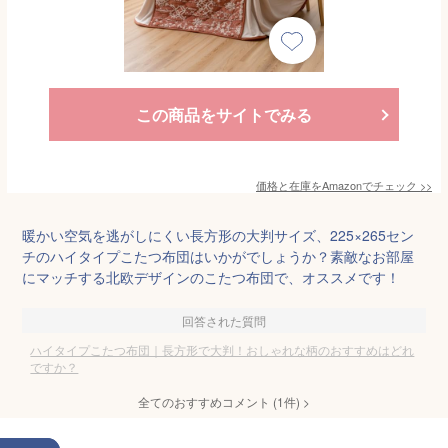
この商品をサイトでみる
価格と在庫を
Amazon
でチェック
>>
暖かい空気を逃がしにくい長方形の大判サイズ、225×265セン
チのハイタイプこたつ布団はいかがでしょうか？素敵なお部屋
にマッチする北欧デザインのこたつ布団で、オススメです！
回答された質問
ハイタイプこたつ布団｜長方形で大判！おしゃれな柄のおすすめはどれ
ですか？
全てのおすすめコメント
(
1
件)
>