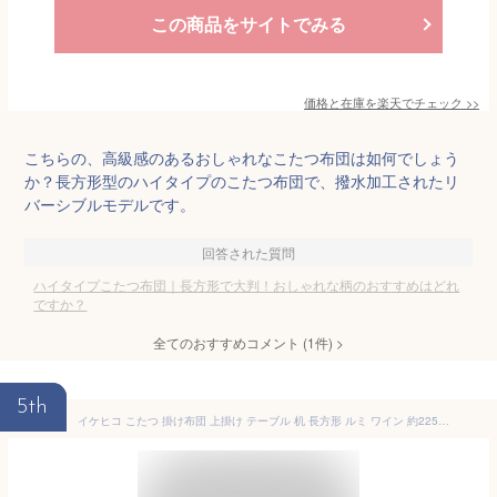
この商品をサイトでみる
価格と在庫を
楽天
でチェック
>>
こちらの、高級感のあるおしゃれなこたつ布団は如何でしょう
か？長方形型のハイタイプのこたつ布団で、撥水加工されたリ
バーシブルモデルです。
回答された質問
ハイタイプこたつ布団｜長方形で大判！おしゃれな柄のおすすめはどれ
ですか？
全てのおすすめコメント
(
1
件)
>
5th
イケヒコ こたつ 掛け布団 上掛け テーブル 机 長方形 ルミ ワイン 約225×295cm ハイタイプ フランネル 洗濯機で丸洗い可能 なめらか 収納ポケット付 ズレ軽減の金具通しの穴付 暖かい空気を逃がしにくい 大判サイズ ＃1182230247730