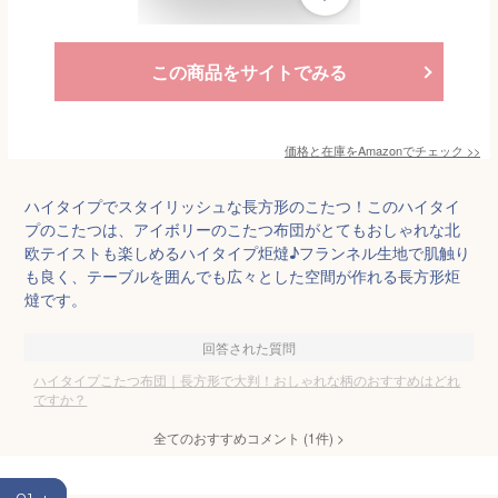
この商品をサイトでみる
価格と在庫を
Amazon
でチェック
>>
ハイタイプでスタイリッシュな長方形のこたつ！このハイタイ
プのこたつは、アイボリーのこたつ布団がとてもおしゃれな北
欧テイストも楽しめるハイタイプ炬燵♪フランネル生地で肌触り
も良く、テーブルを囲んでも広々とした空間が作れる長方形炬
燵です。
回答された質問
ハイタイプこたつ布団｜長方形で大判！おしゃれな柄のおすすめはどれ
ですか？
全てのおすすめコメント
(
1
件)
>