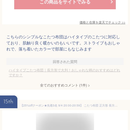
この商品をサイトでみる
価格と在庫を
楽天
でチェック
>>
こちらのシンプルなこたつ布団はハイタイプのこたつに対応し
ており、肌触り良く暖かいのもいいです。ストライプもおしゃ
れで、落ち着いたカラーで部屋にもなじみます
回答された質問
ハイタイプこたつ布団｜長方形で大判！おしゃれな柄のおすすめはどれ
ですか？
全てのおすすめコメント
(
1
件)
>
15th
【25%offクーポン★先着3名 9/4 20:00-20:59】 こたつ布団 正方形 長方形 省スペース 洗える 160×160cm 180×160cm 180×220cm 薄手 「 フランネル 省スペースこたつ掛布団 」 大判 薄掛け フランネル こたつ 北欧 コタツ布団 省エネ 節電対策 一人暮らし tokka