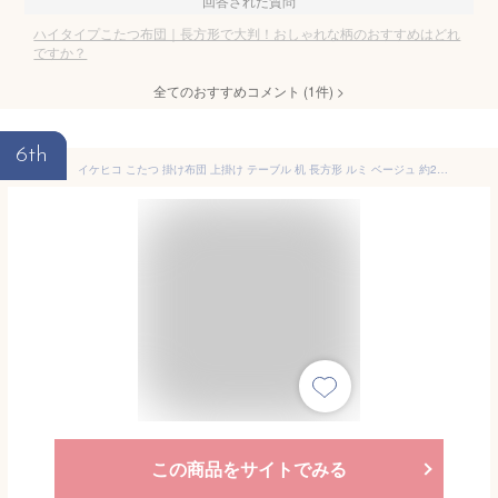
回答された質問
ハイタイプこたつ布団｜長方形で大判！おしゃれな柄のおすすめはどれ
ですか？
全てのおすすめコメント
(
1
件)
>
6th
イケヒコ こたつ 掛け布団 上掛け テーブル 机 長方形 ルミ ベージュ 約225×295cm ハイタイプ フランネル 洗濯機で丸洗い可能 なめらか 収納ポケット付 ズレ軽減の金具通しの穴付 暖かい空気を逃がしにくい 大判サイズ ＃1182230027730
この商品をサイトでみる