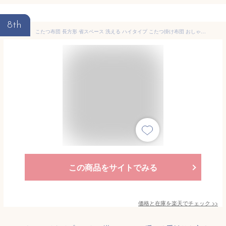
8th
こたつ布団 長方形 省スペース 洗える ハイタイプ こたつ掛け布団 おしゃれ 冬 北欧 ダイニング あったか 大判 保温 軽量 キルト 暖かい 抗菌 防臭 ジャガード コタツ ダイニングこたつ布団 アイリスオーヤマ KKBJ-2422 *[2509SE]
この商品をサイトでみる
価格と在庫を
楽天
でチェック
>>