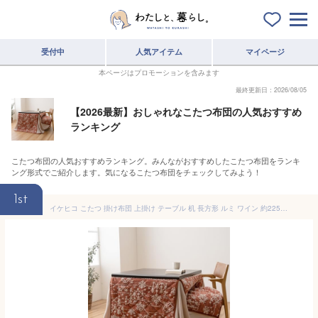
受付中
人気アイテム
マイページ
本ページはプロモーションを含みます
最終更新日：2026/08/05
【2026最新】おしゃれなこたつ布団の人気おすすめ
ランキング
こたつ布団の人気おすすめランキング。みんながおすすめしたこたつ布団をランキ
ング形式でご紹介します。気になるこたつ布団をチェックしてみよう！
1st
イケヒコ こたつ 掛け布団 上掛け テーブル 机 長方形 ルミ ワイン 約225×265cm ハイタイプ フランネル 洗濯機で丸洗い可能 なめらか 収納ポケット付 ズレ軽減の金具通しの穴付 暖かい空気を逃がしにくい 大判サイズ ＃1182230243230