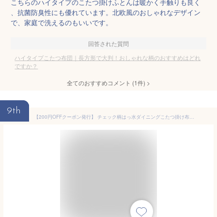
こちらのハイタイプのこたつ掛けふとんは暖かく手触りも良く
、抗菌防臭性にも優れています。北欧風のおしゃれなデザイン
で、家庭で洗えるのもいいです。
回答された質問
ハイタイプこたつ布団｜長方形で大判！おしゃれな柄のおすすめはどれ
ですか？
全てのおすすめコメント
(
1
件)
>
9th
【200円OFFクーポン発行】 チェック柄はっ水ダイニングこたつ掛け布団 KECK ケック 5尺長方形(90×150cm) 「寝具 こたつ布団 掛け布団 長方形 ハイタイプ」