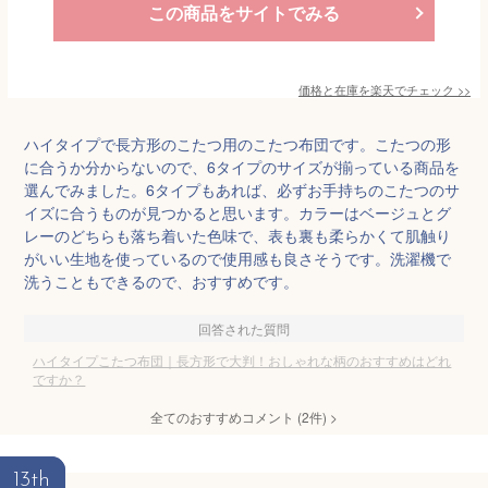
この商品をサイトでみる
価格と在庫を
楽天
でチェック
>>
ハイタイプで長方形のこたつ用のこたつ布団です。こたつの形
に合うか分からないので、6タイプのサイズが揃っている商品を
選んでみました。6タイプもあれば、必ずお手持ちのこたつのサ
イズに合うものが見つかると思います。カラーはベージュとグ
レーのどちらも落ち着いた色味で、表も裏も柔らかくて肌触り
がいい生地を使っているので使用感も良さそうです。洗濯機で
洗うこともできるので、おすすめです。
回答された質問
ハイタイプこたつ布団｜長方形で大判！おしゃれな柄のおすすめはどれ
ですか？
全てのおすすめコメント
(
2
件)
>
13th