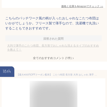
価格と在庫を
Amazon
でチェック
>>
こちらのパッチワーク風の柄が入ったおしゃれなこたつ布団は
いかがでしょうか。フリース製で薄手なので、洗濯機で丸洗い
することもできおすすめです。
回答された質問
大判で薄手のこたつ布団、長方形でおしゃれな洗えるタイプのおすすめ
を教えて！
全てのおすすめコメント
(
1
件)
>
18th
【最大400円OFFクーポン配布】 こたつ布団 長方形 大判 おしゃれ 薄手 北欧 かわいい 薄掛け こたつぶとん こたつ 布団 こたつ掛け布団 コタツ布団 デニム 西海岸 薄掛けデニムデザインこたつ布団 DERICK(デリック) 長方形205×285cm