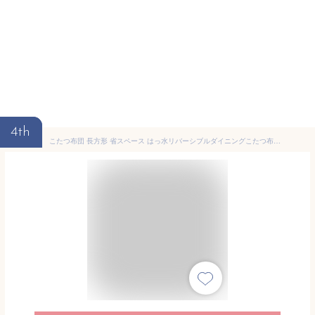
4th
こたつ布団 長方形 省スペース はっ水リバーシブルダイニングこたつ布団 〔モルフダイニング〕 105x80cmこたつ用（267x242） 撥水 洗える ハイタイプ こたつ用掛け布団 awcp