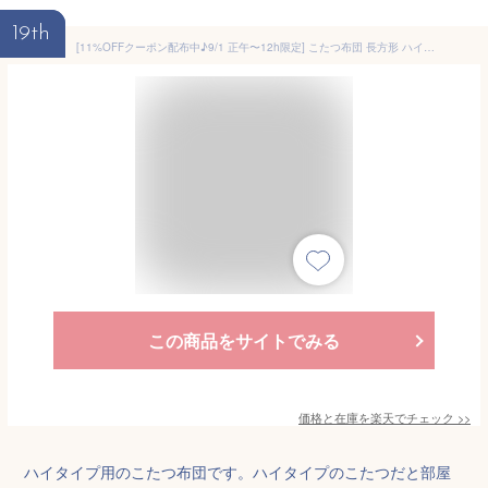
19th
[11%OFFクーポン配布中♪9/1 正午〜12h限定] こたつ布団 長方形 ハイタイプ 上掛け 洗える 「 ゆかりハイタイプ上掛け 」約235×290cm こたつ布団 長方形 ハイタイプ用 上掛け 洗える カバー こたつ上掛け コタツ こたつ布団カバー シンプル
この商品をサイトでみる
価格と在庫を
楽天
でチェック
>>
ハイタイプ用のこたつ布団です。ハイタイプのこたつだと部屋