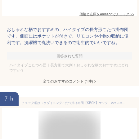
価格と在庫を
Amazon
でチェック
>>
おしゃれな柄でおすすめの、ハイタイプの長方形こたつ掛布団
です。側面にはポケットが付きで、リモコンや小物の収納に便
利です。洗濯機で丸洗いできるので衛生的でいいですね。
回答された質問
ハイタイプこたつ布団｜長方形で大判！おしゃれな柄のおすすめはどれ
ですか？
全てのおすすめコメント
(
1
件)
>
7th
チェック柄はっ水ダイニングこたつ掛け布団【KECK】ケック 225×265cm【※こたつ本体・敷き布団は付属しません】[00]