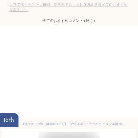
大判で薄手のこたつ布団、長方形でおしゃれな洗えるタイプのおすすめ
を教えて！
全てのおすすめコメント
(
1
件)
>
16th
【北海道・沖縄・離島配送不可】【代引不可】こたつ布団 コタツ布団 薄掛け 掛け布団 190×240cm 幅約120cmまでの長方形こたつに ポリエステル100% フランネル メレンゲタッチ 洗濯機で洗える あったか 冬物 HAGIHARA 240626601x