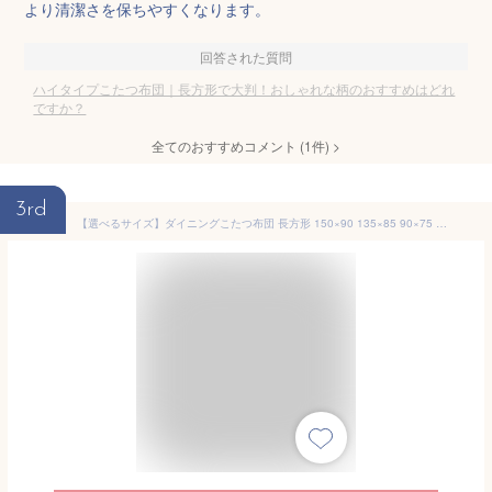
より清潔さを保ちやすくなります。
回答された質問
ハイタイプこたつ布団｜長方形で大判！おしゃれな柄のおすすめはどれ
ですか？
全てのおすすめコメント
(
1
件)
>
3rd
【選べるサイズ】ダイニングこたつ布団 長方形 150×90 135×85 90×75 120×60 105×60 90×60 上久 こたつ ハイタイプ こたつ布団 ダイニング コタツ用 布団 撥水 良い触り心地 リモコンポケット 茶色 ブラウン 赤 ギャベ 高脚用 薄掛け布団