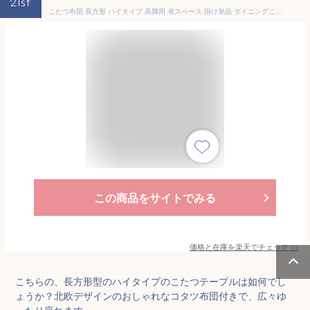
21st
こたつ布団 長方形 ハイタイプ 高脚用 省スペース 掛け単品 ダイニングこたつ布団 フィーラH薄掛 約235×295cm こたつ掛け布団 こたつ掛布団 こたつふとん コタツ布団 コタツ コタツ布団 掛け布団 おしゃれ 和 人気 かわいい シンプル 北欧 和室 洋室 和モダン 食卓
この商品をサイトでみる
価格と在庫を
楽天
でチェック
>>
こちらの、長方形型のハイタイプのこたつテープルは如何でし
ょうか？北欧デザインのおしゃれなコタツ布団付きで、広々ゆ