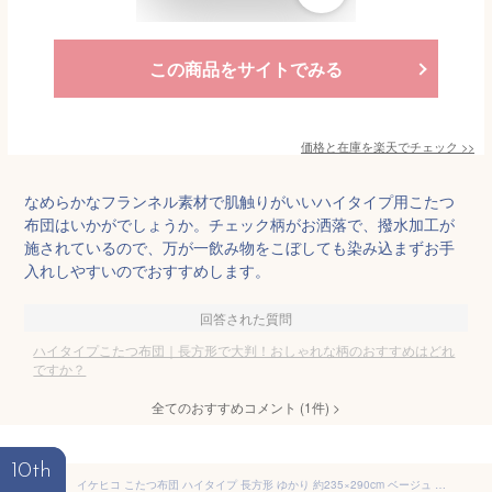
この商品をサイトでみる
価格と在庫を
楽天
でチェック
>>
なめらかなフランネル素材で肌触りがいいハイタイプ用こたつ
布団はいかがでしょうか。チェック柄がお洒落で、撥水加工が
施されているので、万が一飲み物をこぼしても染み込まずお手
入れしやすいのでおすすめします。
回答された質問
ハイタイプこたつ布団｜長方形で大判！おしゃれな柄のおすすめはどれ
ですか？
全てのおすすめコメント
(
1
件)
>
10th
イケヒコ こたつ布団 ハイタイプ 長方形 ゆかり 約235×290cm ベージュ しじら 高足こたつ用 和 #5800129