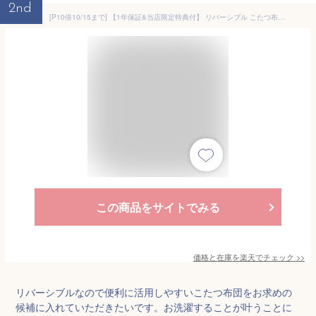
2nd
[P10倍10/15まで] 【1年保証&当店限定特典付】 リバーシブル こたつ布団 長方形 大判 ダイニングこたつ布団 掛け布団 ハイタイプ ダイニング 対応 185×215 195×245 230×250 240×280 洗える 丸洗い コタツ おしゃれ ランポア Lampoa
この商品をサイトでみる
価格と在庫を
楽天
でチェック
>>
リバーシブルなので便利に活用しやすいこたつ布団をお求めの
候補に入れていただきたいです。お洗濯することが叶うことに