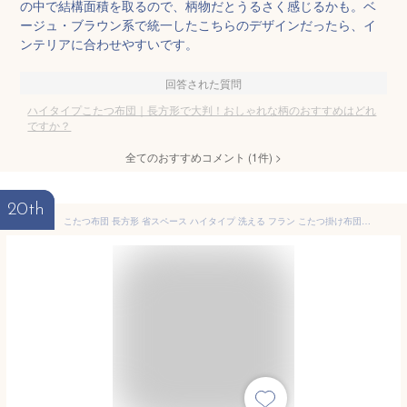
の中で結構面積を取るので、柄物だとうるさく感じるかも。ベ
ージュ・ブラウン系で統一したこちらのデザインだったら、イ
ンテリアに合わせやすいです。
回答された質問
ハイタイプこたつ布団｜長方形で大判！おしゃれな柄のおすすめはどれ
ですか？
全てのおすすめコメント
(
1
件)
>
20th
こたつ布団 長方形 省スペース ハイタイプ 洗える フラン こたつ掛け布団 アイボリー 約235×290cm フランネル 抗菌 防臭 kotatsu huton 高脚こたつ台用 おしゃれ 北欧 無地 ＃9845715