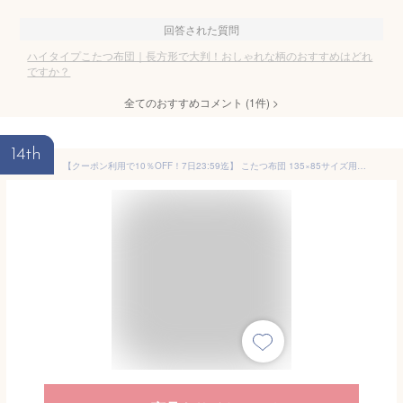
回答された質問
ハイタイプこたつ布団｜長方形で大判！おしゃれな柄のおすすめはどれ
ですか？
全てのおすすめコメント
(
1
件)
>
14th
【クーポン利用で10％OFF！7日23:59迄】 こたつ布団 135×85サイズ用 こたつ掛け布団 こたつふとん 炬燵布団 掛布団 掛けふとん あったか 新生活 冬 おしゃれ コンパクト ストライプタイプ ハイタイプこたつ 長方形 シンプル 家族