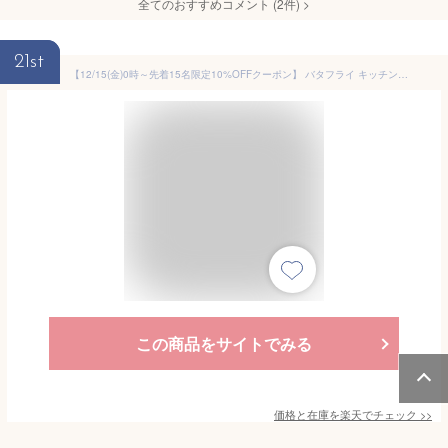
全てのおすすめコメント
(
2
件)
>
21st
【12/15(金)0時～先着15名限定10%OFFクーポン】 バタフライ キッチンラック キッチンワゴン キャスター付き スリム ワゴン バタフライワゴン キッチン 収納 作業台 レンジ台 ラック 炊飯器 キッチン収納 伸縮 折りたたみ 天板付き 小さい おしゃれ 北欧 ナチュラル ブラウン
この商品をサイトでみる
価格と在庫を
楽天
でチェック
>>