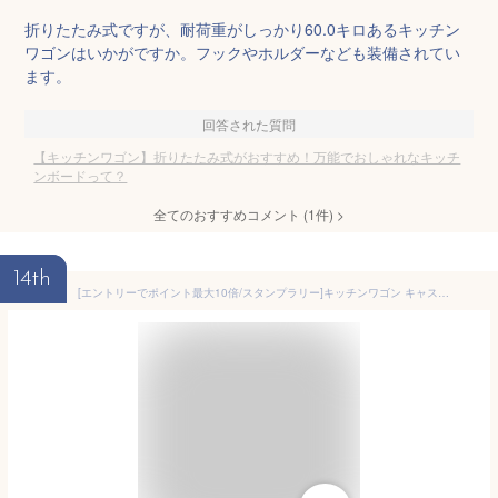
折りたたみ式ですが、耐荷重がしっかり60.0キロあるキッチン
ワゴンはいかがですか。フックやホルダーなども装備されてい
ます。
回答された質問
【キッチンワゴン】折りたたみ式がおすすめ！万能でおしゃれなキッチ
ンボードって？
全てのおすすめコメント
(
1
件)
>
14th
[エントリーでポイント最大10倍/スタンプラリー]キッチンワゴン キャスター付き 3段 スリム 折りたたみ 取手付き キャスター付き ワゴン ストッパー付き スチールワゴン ベビーワゴン 北欧 組立簡単 収納 キッチン 軽量 おしゃれ アイリスオーヤマ KKSW-3 KKSW-3T *