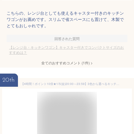
こちらの、レンジ台としても使えるキャスター付きのキッチン
ワゴンがお薦めです。スリムで省スペースにも置けて、木製で
とてもおしゃれです。
回答された質問
【レンジ台・キッチンワゴン】キャスター付きでコンパクトサイズのお
すすめは？
全てのおすすめコメント
(
1
件)
>
20th
【4時間！ポイント10倍★1/5(金)20:00～23:59】3色から選べるキッチンワゴン キャスター付き 幅59cm(スリムタイプ キッチン収納 キッチン ワゴン ラック 隙間収納 コンパクト 天然木 木製 食器 リビング おしゃれ シンプル 取っ手 サブテーブル ナチュラル 白 ホワイト ブラ