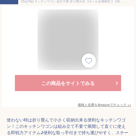
[SupTrip] キッチンワゴン 組立不要 折り畳み式 【オール金属構造 】 3段 キャスター付き 取っ手付き キッチンラック スチールラック 幅45×奥行30×高さ85cm 3段 調味料 棚 収納 防錆 隙間収納 収納カート 収納ラック キッチン リビング 浴室 ベッドルーム (ブラック)
この商品をサイトでみる
価格と在庫を
Amazon
でチェック
>>
使わない時は折り畳んで小さく収納出来る便利なキッチンワゴ
ン！このキッチンワゴンは組み立て不要で展開して直ぐに使え
る即戦力アイテム♪便利な取っ手付きで持ち運びやすく、スチー