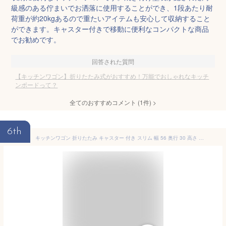
級感のある佇まいでお洒落に使用することができ、1段あたり耐
荷重が約20kgあるので重たいアイテムも安心して収納すること
ができます。キャスター付きで移動に便利なコンパクトな商品
でお勧めです。
回答された質問
【キッチンワゴン】折りたたみ式がおすすめ！万能でおしゃれなキッチ
ンボードって？
全てのおすすめコメント
(
1
件)
>
6th
キッチンワゴン 折りたたみ キャスター 付き スリム 幅 56 奥行 30 高さ 71 木目 ナチュラル 脚 スチール 折り畳み コンパクト キッチンカート サイド ワゴン 炊飯台 隙間収納 デスク ランドリー 洗面 収納 隙間ワゴン キャスター 付