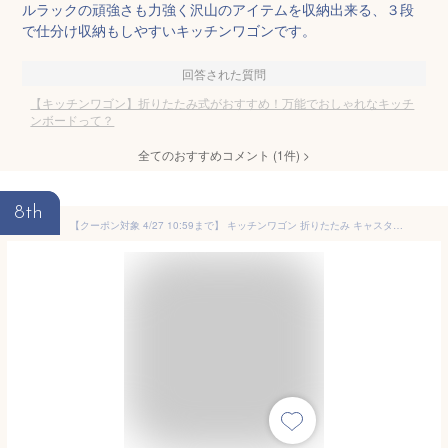
ルラックの頑強さも力強く沢山のアイテムを収納出来る、３段
で仕分け収納もしやすいキッチンワゴンです。
回答された質問
【キッチンワゴン】折りたたみ式がおすすめ！万能でおしゃれなキッチ
ンボードって？
全てのおすすめコメント
(
1
件)
>
8th
【クーポン対象 4/27 10:59まで】 キッチンワゴン 折りたたみ キャスター付き 2段 フォールディングワゴン おしゃれ Don・hierro ドン・イエロ ■北海道・沖縄県・離島は配送不可■