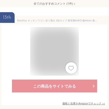
全てのおすすめコメント
(
1
件)
>
13th
Secchuu キッチンワゴン 折り畳み 3段タイプ 耐荷重60KG 幅46cm×奥行30cm×高さ82~93cm シンプルさ 収納ワゴン スチール製ボデイ キャスター付き スムース移動 吊り下げカップとフック小物収納 組立商品 (ブラック, 折畳３段)
この商品をサイトでみる
価格と在庫を
Amazon
でチェック
>>