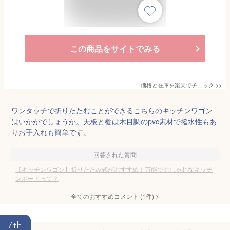
この商品をサイトでみる
価格と在庫を
楽天
でチェック
>>
ワンタッチで折りたたむことができるこちらのキッチンワゴン
はいかがでしょうか。天板と棚は木目調のpvc素材で撥水性もあ
りお手入れも簡単です。
回答された質問
【キッチンワゴン】折りたたみ式がおすすめ！万能でおしゃれなキッチ
ンボードって？
全てのおすすめコメント
(
1
件)
>
7th