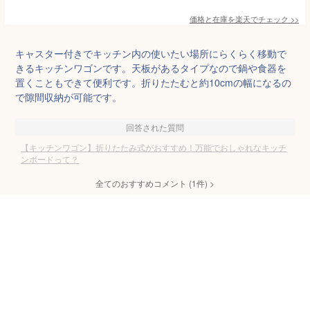
価格と在庫を
楽天
でチェック
>>
キャスター付きでキッチン内の使いたい場所にらくらく移動で
きるキッチンワゴンです。天板があるタイプなので鍋や食器を
置くこともできて便利です。折りたたむと約10cmの幅になるの
で隙間収納が可能です。
回答された質問
【キッチンワゴン】折りたたみ式がおすすめ！万能でおしゃれなキッチ
ンボードって？
全てのおすすめコメント
(
1
件)
>