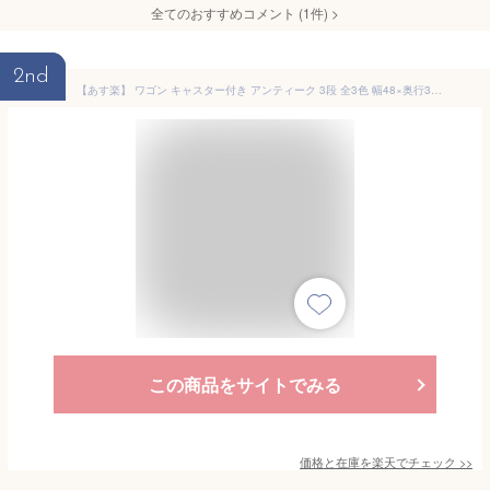
全てのおすすめコメント
(
1
件)
>
2nd
【あす楽】 ワゴン キャスター付き アンティーク 3段 全3色 幅48×奥行32.5×高さ84cm [ キッチンワゴン マルチワゴン ランドリーワゴン おしゃれ スチール 収納 リビング インテリア エステワゴン ネイルワゴン 美容室ワゴン サロン ワゴン ラック ][ E-2-4-2 ]
この商品をサイトでみる
価格と在庫を
楽天
でチェック
>>