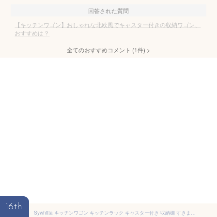
回答された質問
【キッチンワゴン】おしゃれな北欧風でキャスター付きの収納ワゴン、
おすすめは？
全てのおすすめコメント
(
1
件)
>
16th
Sywhitta キッチンワゴン キッチンラック キャスター付き 収納棚 すきま収納 収納ワゴン キッチン収納カート 隙間収納 おしゃれ 収納ラック 耐荷重12kg メタル+ABS, 小物 台所 洗面所 （3段, ブラック）