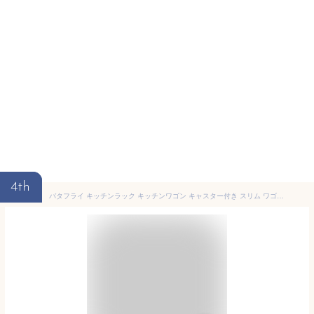
4th
バタフライ キッチンラック キッチンワゴン キャスター付き スリム ワゴン バタフライワゴン キッチン 収納 作業台 レンジ台 ラック 炊飯器 キッチン収納 伸縮 折りたたみ 天板付き バタフライ 小さい おしゃれ 北欧 シンプル 4段