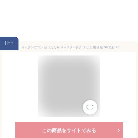
11th
キッチンワゴン 折りたたみ キャスター付き スリム 棚付 幅 56 奥行 40 高さ 71cm 大理石 調 おりたたみ 収納 可動式 子ンパクト キッチンカート サイド ワゴン 炊飯器 おりたたみ デスク ランドリー 洗面 キッチン収納 ストッカー
この商品をサイトでみる