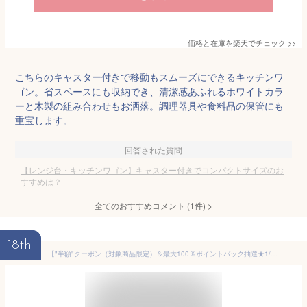
価格と在庫を
楽天
でチェック
>>
こちらのキャスター付きで移動もスムーズにできるキッチンワ
ゴン。省スペースにも収納でき、清潔感あふれるホワイトカラ
ーと木製の組み合わせもお洒落。調理器具や食料品の保管にも
重宝します。
回答された質問
【レンジ台・キッチンワゴン】キャスター付きでコンパクトサイズのお
すすめは？
全てのおすすめコメント
(
1
件)
>
18th
【"半額"クーポン（対象商品限定）＆最大100％ポイントバック抽選★1/1】 ワゴン キャスター付き 3段 キッチン キッチンワゴン スタッキング バスケット 洗面 洗面所 デスク ランドリー リビング 収納 おしゃれ 黒 白 かご カゴ キャスター コンパクト スリム マルチ ラック