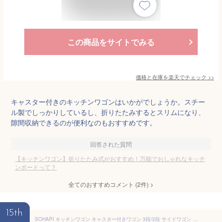
この商品をサイトでみる
価格と在庫を
楽天
でチェック
>>
キャスター付きのキッチンワゴンはいかがでしょうか。スチー
ル製でしっかりしているし、折りたたみするとスリムになり、
隙間収納できるのが便利なのもおすすめです。
回答された質問
【キッチンワゴン】折りたたみ式がおすすめ！万能でおしゃれなキッチ
ンボードって？
全てのおすすめコメント
(
2
件)
>
15th
SOHAPI キッチンワゴン キャスター付きワゴン 3段/2段 サイドワゴン ベビーワゴン 収納ワゴン スチールワゴン キッチンカート ワゴン スリム ワゴン 収納 ワゴンラック 組立簡単 全体耐重60KG 幅41.5×奥行37×高さ85cm (アイビーグリーン）