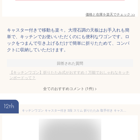
価格と在庫を
楽天
でチェック
>>
キャスター付きで移動も楽々。大理石調の天板はお手入れも簡
単で、キッチンでお使いいただくのにも便利なワゴンです。ロ
ックをつまんで引き上げるだけで簡単に折りたためて、コンパ
クトに収納していただけます。
回答された質問
【キッチンワゴン】折りたたみ式がおすすめ！万能でおしゃれなキッチ
ンボードって？
全てのおすすめコメント
(
1
件)
>
12th
キッチンワゴン キャスター付き 3段 スリム 折りたたみ 取手付き キャスター付き ワゴン ストッパー付き スチールワゴン ベビーワゴン 北欧 組立簡単 収納 キッチン 軽量 おしゃれ アイリスオーヤマ KKSW-3 KKSW-3T *