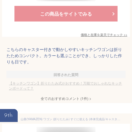
この商品をサイトでみる
価格と在庫を
楽天
でチェック
>>
こちらのキャスター付きで動かしやすいキッチンワゴンは折り
たためコンパクト。カラーも選ぶことができ、しっかりした作
りも日です。
回答された質問
【キッチンワゴン】折りたたみ式がおすすめ！万能でおしゃれなキッチ
ンボードって？
全てのおすすめコメント
(
1
件)
>
9th
山善(YAMAZEN) ワゴン (折りたたみ) すぐに使える (本体完成品/キャスターを付けるだけ) キャスター付き 3段 幅45.5×奥行35×高さ46.5/61.5cm スチールラック 組立簡単 ブラック LOW-3(BK)